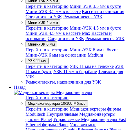
Мини-УЗК 3,5 мм
Перейти в категорию
Мини-УЗК 3,5 мм в бухте
Мини-УЗК 3,5 мм в кассете
Кассеты и основания
Соединители УЗК
Ремкомплекты УЗК
Мини-УЗК 4,5 мм
Перейти в категорию
Мини-УЗК 4,5 мм в бухте
Мини-УЗК 4,5 мм в кассете Max
Кассеты и
основания
Соединители УЗК
Ремкомплекты УЗК
Мини-УЗК 6 мм
Перейти в категорию
Мини-УЗК 6 мм в бухте
Мини-УЗК 6 мм на основании Medium
УЗК 11 мм
Перейти в категорию
УЗК 11 мм на тележке
УЗК
11 мм в бухте
УЗК 11 мм в барабане
Тележки для
УЗК
Ремкомплекты, наконечники для УЗК
Назад
Медиаконвертеры
Перейти в категорию
Медиаконвертеры 10/100 Мбит/с
Перейти в категорию
Медиаконвертеры фирмы
Modultech
Неуправляемые Медиаконвертеры
фирмы Planet
Управляемые Медиаконвертеры Fast
Ethernet фирмы Planet
Управляемые
Медиаконвертеры Gigabit Ethernet фирмы Planet