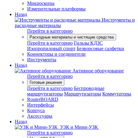
Микроскопы
Измерительные платформы
Назад
Инструменты и
расходные материалы
Перейти в категорию
Расходные материалы и чистящие средства
Перейти в категорию
Гильзы КДЗС
Изопропиловый спирт
Безворсовые салфетки
Коннекторы и соединители
Инструменты
Назад
Активное оборудование
Перейти в категорию
Готовые решения
Перейти в категорию
Беспроводные
маршрутизаторы
Маршрутизаторы
Коммутаторы
RouterBOARD
Интерфейсы
Корпуса
Аксессуары
Назад
УЗК и Мини-УЗК
Перейти в категорию