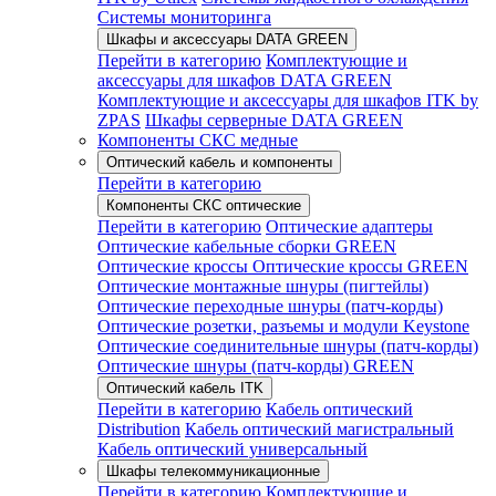
Системы мониторинга
Шкафы и аксессуары DATA GREEN
Перейти в категорию
Комплектующие и
аксессуары для шкафов DATA GREEN
Комплектующие и аксессуары для шкафов ITK by
ZPAS
Шкафы серверные DATA GREEN
Компоненты СКС медные
Оптический кабель и компоненты
Перейти в категорию
Компоненты СКС оптические
Перейти в категорию
Оптические адаптеры
Оптические кабельные сборки GREEN
Оптические кроссы
Оптические кроссы GREEN
Оптические монтажные шнуры (пигтейлы)
Оптические переходные шнуры (патч-корды)
Оптические розетки, разъемы и модули Keystone
Оптические соединительные шнуры (патч-корды)
Оптические шнуры (патч-корды) GREEN
Оптический кабель ITK
Перейти в категорию
Кабель оптический
Distribution
Кабель оптический магистральный
Кабель оптический универсальный
Шкафы телекоммуникационные
Перейти в категорию
Комплектующие и