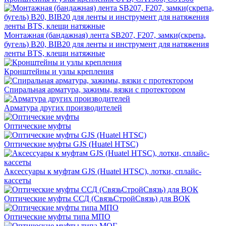
Монтажная (бандажная) лента SB207, F207, замки(скрепа,
бугель) B20, BIB20 для ленты и инструмент для натяжения
ленты BTS, клещи натяжные
Кронштейны и узлы крепления
Спиральная арматура, зажимы, вязки с протектором
Арматура других производителей
Оптические муфты
Оптические муфты GJS (Huatel HTSC)
Аксессуары к муфтам GJS (Huatel HTSC), лотки, сплайс-
кассеты
Оптические муфты ССД (СвязьСтройСвязь) для ВОК
Оптические муфты типа МПО