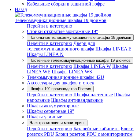
Кабельные сборки в защитной гофре
Назад
Телекоммуникационные шкафы 19 дюймов
Перейти в категорию
Стойки открытые монтажные 19"
Напольные телекоммуникационные шкафы 19 дюймов
Перейти в категорию
Двери для
телекоммуникационного шкафа
Шкафы LINEA E
Шкафы LINEA N
Настенные телекоммуникационные шкафы 19 дюймов
Перейти в категорию
Шкафы LINEA W
Шкафы
LINEA WE
Шкафы LINEA WS
Телекоммуникационные шкафы 42U
Аксессуары для шкафов и стоек
Шкафы 19" производства Россия
Перейти в категорию
Шкафы настенные
Шкафы
напольные
Шкафы антивандальные
Шкафы аккумуляторные
Шкафы серверные 19"
Шкафы уличные
Электропитание и мониторинг
Перейти в категорию
Батарейные кабинеты
Блоки
розеток PDU
Блоки розеток PDU с мониторингом