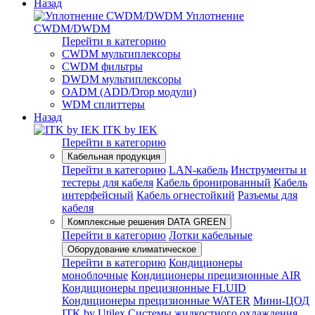
Назад
Уплотнение
CWDM/DWDM
Перейти в категорию
CWDM мультиплексоры
CWDM фильтры
DWDM мультиплексоры
OADM (ADD/Drop модули)
WDM сплиттеры
Назад
ITK by IEK
Перейти в категорию
Кабельная продукция
Перейти в категорию
LAN-кабель
Инструменты и
тестеры для кабеля
Кабель бронированный
Кабель
интерфейсный
Кабель огнестойкий
Разъемы для
кабеля
Комплексные решения DATA GREEN
Перейти в категорию
Лотки кабельные
Оборудование климатическое
Перейти в категорию
Кондиционеры
моноблочные
Кондиционеры прецизионные AIR
Кондиционеры прецизионные FLUID
Кондиционеры прецизионные WATER
Мини-ЦОД
ITK by Utilex
Системы жидкостного охлаждения