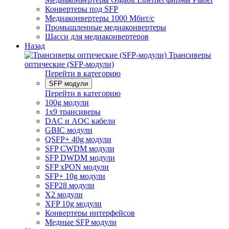
Конвертеры под SFP
Медиаконвертеры 1000 Мбит/с
Промышленные медиаконвертеры
Шасси для медиаконвертеров
Назад
Трансиверы
оптические (SFP-модули)
Перейти в категорию
SFP модули
Перейти в категорию
100g модули
1x9 трансиверы
DAC и AOC кабели
GBIC модули
QSFP+ 40g модули
SFP CWDM модули
SFP DWDM модули
SFP xPON модули
SFP+ 10g модули
SFP28 модули
X2 модули
XFP 10g модули
Конвертеры интерфейсов
Медные SFP модули