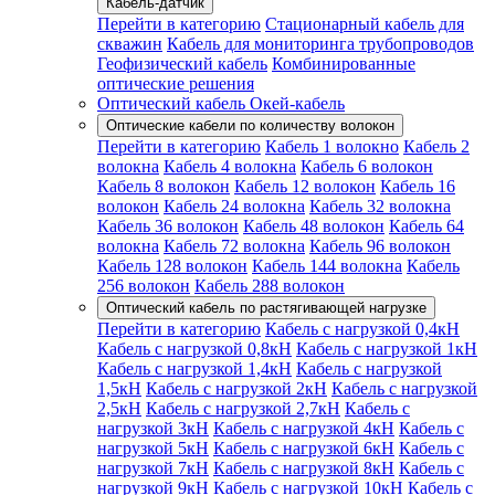
Кабель-датчик
Перейти в категорию
Стационарный кабель для
скважин
Кабель для мониторинга трубопроводов
Геофизический кабель
Комбинированные
оптические решения
Оптический кабель Окей-кабель
Оптические кабели по количеству волокон
Перейти в категорию
Кабель 1 волокно
Кабель 2
волокна
Кабель 4 волокна
Кабель 6 волокон
Кабель 8 волокон
Кабель 12 волокон
Кабель 16
волокон
Кабель 24 волокна
Кабель 32 волокна
Кабель 36 волокон
Кабель 48 волокон
Кабель 64
волокна
Кабель 72 волокна
Кабель 96 волокон
Кабель 128 волокон
Кабель 144 волокна
Кабель
256 волокон
Кабель 288 волокон
Оптический кабель по растягивающей нагрузке
Перейти в категорию
Кабель с нагрузкой 0,4кН
Кабель с нагрузкой 0,8кН
Кабель с нагрузкой 1кН
Кабель с нагрузкой 1,4кН
Кабель с нагрузкой
1,5кН
Кабель с нагрузкой 2кН
Кабель с нагрузкой
2,5кН
Кабель с нагрузкой 2,7кН
Кабель с
нагрузкой 3кН
Кабель с нагрузкой 4кН
Кабель с
нагрузкой 5кН
Кабель с нагрузкой 6кН
Кабель с
нагрузкой 7кН
Кабель с нагрузкой 8кН
Кабель с
нагрузкой 9кН
Кабель с нагрузкой 10кН
Кабель с