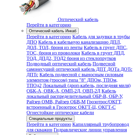
Оптический кабель
Перейти в категорию
Оптический кабель Инкаб
Перейти в категорию
Кабель для задувки в трубы
ДПО
Кабель в кабельную канализацию ДПЛ,
ДОЛ, ТОЛ, броня из ленты
Кабель в грунт ДПС,
ТОС, броня из проволоки
Кабель в грунт ДПД,
ТОД, ДПД2, ТОД2 броня из стеклопрутков
Подводный оптический кабель
Подвесной
самонесущий оптический кабель ДПТ ДОТа ДОТс
ДПТс
Кабель подвесной с выносным силовым
элементом (тросом) типа "8" ДПОм, ТПОм,
ТПОд2
Локальный (дроп-кабель, последняя миля)
ОБК-А, ОВК-А, ОМП-2Д, ОВП-2Д
Кабель
локальный распределительный ОБР-В, ОБР-У,
Райзер ОМВ, Райзер ОБВ-М
Грозотрос/ОКГТ,
встроенный в Грозотрос ОКГТ-Ц, ОКГТ-С
Огнестойкие оптические кабели
Специальные продукты
Перейти в категорию
Капиллярный трубопровод
для скважин
Гидравлические линии управления