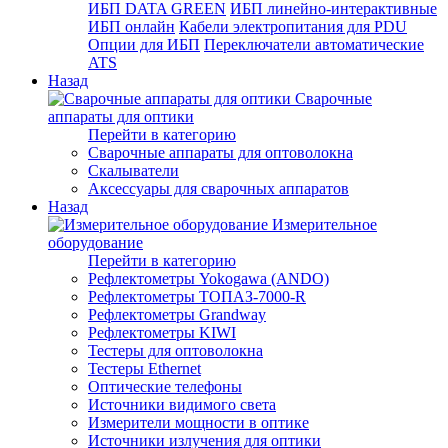
ИБП DATA GREEN
ИБП линейно-интерактивные
ИБП онлайн
Кабели электропитания для PDU
Опции для ИБП
Переключатели автоматические
ATS
Назад
Сварочные
аппараты для оптики
Перейти в категорию
Сварочные аппараты для оптоволокна
Скалыватели
Аксессуары для сварочных аппаратов
Назад
Измерительное
оборудование
Перейти в категорию
Рефлектометры Yokogawa (ANDO)
Рефлектометры ТОПАЗ-7000-R
Рефлектометры Grandway
Рефлектометры KIWI
Тестеры для оптоволокна
Тестеры Ethernet
Оптические телефоны
Источники видимого света
Измерители мощности в оптике
Источники излучения для оптики