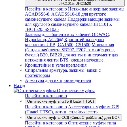
JHC1015, JHC1520
Перейти в категорию
Натяжные анкерные зажимы
ACADSS6-8, ACADSS10-18 для круглого
самонесущего кабеля
Поддерживающие зажимы
для круглого самонесущего кабеля JHC1015,
JHC1520, SS1025
Зажимы для абонентских кабелей ODWAC,
Hypoclamp, AC26@
Кронштейны и узлы
крепления UPB, CA1500, CS1500
Монтажная
(бандажная) лента SB207, F207, замки(скрепа,
бугель) B20, BIB20 для ленты и инструмент для
натяжения ленты BTS, клещи натяжные
Кронштейны и узлы крепления
Спиральная арматура, зажимы, вязки с
протектором
Арматура других производителей
Назад
Оптические муфты
Перейти в категорию
Оптические муфты GJS (Huatel HTSC)
Перейти в категорию
Аксессуары к муфтам GJS
(Huatel HTSC), лотки, сплайс-кассеты
Оптические муфты ССД (СвязьСтройСвязь) для ВОК
Перейти в категорию
Оптические муфты типа