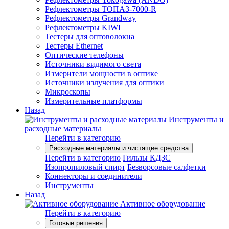
Рефлектометры ТОПАЗ-7000-R
Рефлектометры Grandway
Рефлектометры KIWI
Тестеры для оптоволокна
Тестеры Ethernet
Оптические телефоны
Источники видимого света
Измерители мощности в оптике
Источники излучения для оптики
Микроскопы
Измерительные платформы
Назад
Инструменты и
расходные материалы
Перейти в категорию
Расходные материалы и чистящие средства
Перейти в категорию
Гильзы КДЗС
Изопропиловый спирт
Безворсовые салфетки
Коннекторы и соединители
Инструменты
Назад
Активное оборудование
Перейти в категорию
Готовые решения