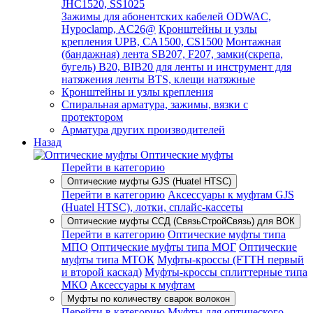
JHC1520, SS1025
Зажимы для абонентских кабелей ODWAC,
Hypoclamp, AC26@
Кронштейны и узлы
крепления UPB, CA1500, CS1500
Монтажная
(бандажная) лента SB207, F207, замки(скрепа,
бугель) B20, BIB20 для ленты и инструмент для
натяжения ленты BTS, клещи натяжные
Кронштейны и узлы крепления
Спиральная арматура, зажимы, вязки с
протектором
Арматура других производителей
Назад
Оптические муфты
Перейти в категорию
Оптические муфты GJS (Huatel HTSC)
Перейти в категорию
Аксессуары к муфтам GJS
(Huatel HTSC), лотки, сплайс-кассеты
Оптические муфты ССД (СвязьСтройСвязь) для ВОК
Перейти в категорию
Оптические муфты типа
МПО
Оптические муфты типа МОГ
Оптические
муфты типа МТОК
Муфты-кроссы (FTTH первый
и второй каскад)
Муфты-кроссы сплиттерные типа
МКО
Аксессуары к муфтам
Муфты по количеству сварок волокон
Перейти в категорию
Муфты для оптического