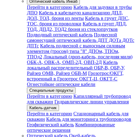
Оптический кабель Инкаб
Перейти в категорию
Кабель для задувки в трубы
ДПО
Кабель в кабельную канализацию ДПЛ,
ДОЛ, ТОЛ, броня из ленты
Кабель в грунт ДПС,
ТОС, броня из проволоки
Кабель в грунт ДПД,
ТОД, ДПД2, ТОД2 броня из стеклопрутков
Подводный оптический кабель
Подвесной
самонесущий оптический кабель ДПТ ДОТа ДОТс
ДПТс
Кабель подвесной с выносным силовым
элементом (тросом) типа "8" ДПОм, ТПОм,
ТПОд2
Локальный (дроп-кабель, последняя миля)
ОБК-А, ОВК-А, ОМП-2Д, ОВП-2Д
Кабель
локальный распределительный ОБР-В, ОБР-У,
Райзер ОМВ, Райзер ОБВ-М
Грозотрос/ОКГТ,
встроенный в Грозотрос ОКГТ-Ц, ОКГТ-С
Огнестойкие оптические кабели
Специальные продукты
Перейти в категорию
Капиллярный трубопровод
для скважин
Гидравлические линии управления
Кабель-датчик
Перейти в категорию
Стационарный кабель для
скважин
Кабель для мониторинга трубопроводов
Геофизический кабель
Комбинированные
оптические решения
Оптический кабель Окей-кабель