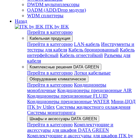
DWDM мультиплексоры
OADM (ADD/Drop модули)
WDM сплиттеры
Назад
ITK by IEK
Перейти в категорию
Кабельная продукция
Перейти в категорию
LAN-кабель
Инструменты и
тестеры для кабеля
Кабель бронированный
Кабель
интерфейсный
Кабель огнестойкий
Разъемы для
кабеля
Комплексные решения DATA GREEN
Перейти в категорию
Лотки кабельные
Оборудование климатическое
Перейти в категорию
Кондиционеры
моноблочные
Кондиционеры прецизионные AIR
Кондиционеры прецизионные FLUID
Кондиционеры прецизионные WATER
Мини-ЦОД
ITK by Utilex
Системы жидкостного охлаждения
Системы мониторинга
Шкафы и аксессуары DATA GREEN
Перейти в категорию
Комплектующие и
аксессуары для шкафов DATA GREEN
Комплектующие и аксессуары для шкафов ITK by