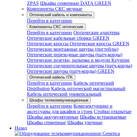
ZPAS
Шкафы серверные DATA GREEN
Компоненты СКС медные
Оптический кабель и компоненты
Перейти в категорию
Компоненты СКС оптические
Перейти в категорию
Оптические адаптеры
Оптические кабельные сборки GREEN
Оптические кроссы
Оптические кроссы GREEN
Оптические монтажные шнуры (пигтейлы)
Оптические переходные шнуры (патч-корды)
Оптические розетки, разъемы и модули Keystone
Оптические соединительные шнуры (патч-корды)
Оптические шнуры (патч-корды) GREEN
Оптический кабель ITK
Перейти в категорию
Кабель оптический
Distribution
Кабель оптический магистральный
Кабель оптический универсальный
Шкафы телекоммуникационные
Перейти в категорию
Комплектующие и
аксессуары для шкафов и стоек
Стойки открытые
Шкафы аккумуляторные
Шкафы встраиваемые
Шкафы серверные
Шкафы уличные
Назад