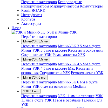
Перейти в категорию
Беспроводные
маршрутизаторы
Маршрутизаторы
Коммутаторы
RouterBOARD
Интерфейсы
Корпуса
Аксессуары
Назад
УЗК и Мини-УЗК
Перейти в категорию
Мини-УЗК 3,5 мм
Перейти в категорию
Мини-УЗК 3,5 мм в бухте
Мини-УЗК 3,5 мм в кассете
Кассеты и основания
Соединители УЗК
Ремкомплекты УЗК
Мини-УЗК 4,5 мм
Перейти в категорию
Мини-УЗК 4,5 мм в бухте
Мини-УЗК 4,5 мм в кассете Max
Кассеты и
основания
Соединители УЗК
Ремкомплекты УЗК
Мини-УЗК 6 мм
Перейти в категорию
Мини-УЗК 6 мм в бухте
Мини-УЗК 6 мм на основании Medium
УЗК 11 мм
Перейти в категорию
УЗК 11 мм на тележке
УЗК
11 мм в бухте
УЗК 11 мм в барабане
Тележки для
УЗК