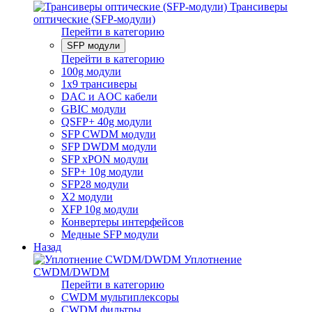
Трансиверы
оптические (SFP-модули)
Перейти в категорию
SFP модули
Перейти в категорию
100g модули
1x9 трансиверы
DAC и AOC кабели
GBIC модули
QSFP+ 40g модули
SFP CWDM модули
SFP DWDM модули
SFP xPON модули
SFP+ 10g модули
SFP28 модули
X2 модули
XFP 10g модули
Конвертеры интерфейсов
Медные SFP модули
Назад
Уплотнение
CWDM/DWDM
Перейти в категорию
CWDM мультиплексоры
CWDM фильтры