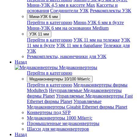
Мини-УЗК 4,5 мм в кассете Max
Кассеты и
основания
Соединители УЗК
Ремкомплекты УЗК
Мини-УЗК 6 мм
Перейти в категорию
Мини-УЗК 6 мм в бухте
Мини-УЗК 6 мм на основании Medium
УЗК 11 мм
Перейти в категорию
УЗК 11 мм на тележке
УЗК
11 мм в бухте
УЗК 11 мм в барабане
Тележки для
УЗК
Ремкомплекты, наконечники для УЗК
Назад
Медиаконвертеры
Перейти в категорию
Медиаконвертеры 10/100 Мбит/с
Перейти в категорию
Медиаконвертеры фирмы
Modultech
Неуправляемые Медиаконвертеры
фирмы Planet
Управляемые Медиаконвертеры Fast
Ethernet фирмы Planet
Управляемые
Медиаконвертеры Gigabit Ethernet фирмы Planet
Конвертеры под SFP
Медиаконвертеры 1000 Мбит/с
Промышленные медиаконвертеры
Шасси для медиаконвертеров
Назад