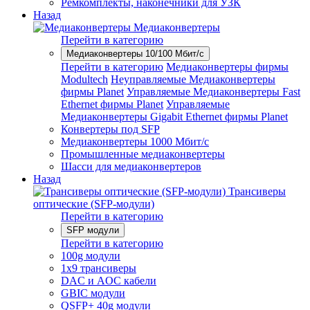
Ремкомплекты, наконечники для УЗК
Назад
Медиаконвертеры
Перейти в категорию
Медиаконвертеры 10/100 Мбит/с
Перейти в категорию
Медиаконвертеры фирмы
Modultech
Неуправляемые Медиаконвертеры
фирмы Planet
Управляемые Медиаконвертеры Fast
Ethernet фирмы Planet
Управляемые
Медиаконвертеры Gigabit Ethernet фирмы Planet
Конвертеры под SFP
Медиаконвертеры 1000 Мбит/с
Промышленные медиаконвертеры
Шасси для медиаконвертеров
Назад
Трансиверы
оптические (SFP-модули)
Перейти в категорию
SFP модули
Перейти в категорию
100g модули
1x9 трансиверы
DAC и AOC кабели
GBIC модули
QSFP+ 40g модули