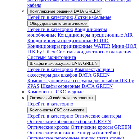
кабеля
Комплексные решения DATA GREEN
Перейти в категорию
Лотки кабельные
Оборудование климатическое
Перейти в категорию
Кондиционеры
моноблочные
Кондиционеры прецизионные AIR
Кондиционеры прецизионные FLUID
Кондиционеры прецизионные WATER
Мини-ЦОД
ITK by Utilex
Системы жидкостного охлаждения
Системы мониторинга
Шкафы и аксессуары DATA GREEN
Перейти в категорию
Комплектующие и
аксессуары для шкафов DATA GREEN
Комплектующие и аксессуары для шкафов ITK by
ZPAS
Шкафы серверные DATA GREEN
Компоненты СКС медные
Оптический кабель и компоненты
Перейти в категорию
Компоненты СКС оптические
Перейти в категорию
Оптические адаптеры
Оптические кабельные сборки GREEN
Оптические кроссы
Оптические кроссы GREEN
Оптические монтажные шнуры (пигтейлы)
Оптические переходные шнуры (патч-корды)