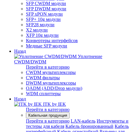
SFP CWDM модули
SFP DWDM модули
SFP xPON модули
SFP+ 10g модули
SFP28 модули
X2 модули
XFP 10g модули
Конвертеры интерфейсов
Медные SFP модули
Назад
Уплотнение
CWDM/DWDM
Перейти в категорию
CWDM мультиплексоры
CWDM фильтры
DWDM мультиплексоры
OADM (ADD/Drop модули)
WDM сплиттеры
Назад
ITK by IEK
Перейти в категорию
Кабельная продукция
Перейти в категорию
LAN-кабель
Инструменты и
тестеры для кабеля
Кабель бронированный
Кабель
интерфейсный
Кабель огнестойкий
Разъемы для