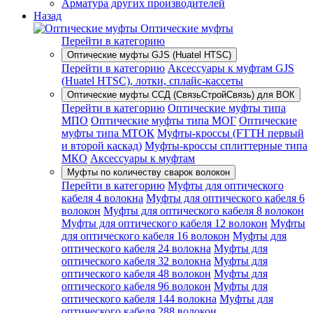
Арматура других производителей
Назад
Оптические муфты
Перейти в категорию
Оптические муфты GJS (Huatel HTSC)
Перейти в категорию
Аксессуары к муфтам GJS
(Huatel HTSC), лотки, сплайс-кассеты
Оптические муфты ССД (СвязьСтройСвязь) для ВОК
Перейти в категорию
Оптические муфты типа
МПО
Оптические муфты типа МОГ
Оптические
муфты типа МТОК
Муфты-кроссы (FTTH первый
и второй каскад)
Муфты-кроссы сплиттерные типа
МКО
Аксессуары к муфтам
Муфты по количеству сварок волокон
Перейти в категорию
Муфты для оптического
кабеля 4 волокна
Муфты для оптического кабеля 6
волокон
Муфты для оптического кабеля 8 волокон
Муфты для оптического кабеля 12 волокон
Муфты
для оптического кабеля 16 волокон
Муфты для
оптического кабеля 24 волокна
Муфты для
оптического кабеля 32 волокна
Муфты для
оптического кабеля 48 волокон
Муфты для
оптического кабеля 96 волокон
Муфты для
оптического кабеля 144 волокна
Муфты для
оптического кабеля 288 волокон