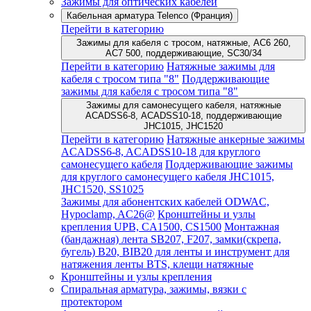
Зажимы для оптических кабелей
Кабельная арматура Telenco (Франция)
Перейти в категорию
Зажимы для кабеля с тросом, натяжные, AC6 260,
AC7 500, поддерживающие, SC30/34
Перейти в категорию
Натяжные зажимы для
кабеля с тросом типа "8"
Поддерживающие
зажимы для кабеля с тросом типа "8"
Зажимы для самонесущего кабеля, натяжные
ACADSS6-8, ACADSS10-18, поддерживающие
JHC1015, JHC1520
Перейти в категорию
Натяжные анкерные зажимы
ACADSS6-8, ACADSS10-18 для круглого
самонесущего кабеля
Поддерживающие зажимы
для круглого самонесущего кабеля JHC1015,
JHC1520, SS1025
Зажимы для абонентских кабелей ODWAC,
Hypoclamp, AC26@
Кронштейны и узлы
крепления UPB, CA1500, CS1500
Монтажная
(бандажная) лента SB207, F207, замки(скрепа,
бугель) B20, BIB20 для ленты и инструмент для
натяжения ленты BTS, клещи натяжные
Кронштейны и узлы крепления
Спиральная арматура, зажимы, вязки с
протектором