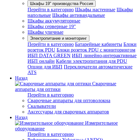
Шкафы 19" производства Россия
Перейти в категорию
Шкафы настенные
Шкафы
напольные
Шкафы антивандальные
Шкафы аккумуляторные
Шкафы серверные 19"
Шкафы уличные
Электропитание и мониторинг
Перейти в категорию
Батарейные кабинеты
Блоки
розеток PDU
Блоки розеток PDU с мониторингом
ИБП DATA GREEN
ИБП линейно-интерактивные
ИБП онлайн
Кабели электропитания для PDU
Опции для ИБП
Переключатели автоматические
ATS
Назад
Сварочные
аппараты для оптики
Перейти в категорию
Сварочные аппараты для оптоволокна
Скалыватели
Аксессуары для сварочных аппаратов
Назад
Измерительное
оборудование
Перейти в категорию
Рефлектометры Yokogawa (ANDO)