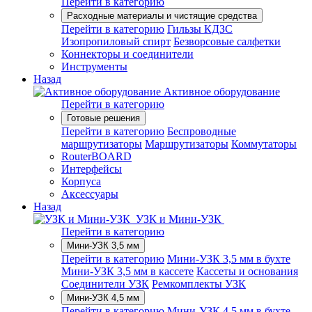
Перейти в категорию
Расходные материалы и чистящие средства
Перейти в категорию
Гильзы КДЗС
Изопропиловый спирт
Безворсовые салфетки
Коннекторы и соединители
Инструменты
Назад
Активное оборудование
Перейти в категорию
Готовые решения
Перейти в категорию
Беспроводные
маршрутизаторы
Маршрутизаторы
Коммутаторы
RouterBOARD
Интерфейсы
Корпуса
Аксессуары
Назад
УЗК и Мини-УЗК
Перейти в категорию
Мини-УЗК 3,5 мм
Перейти в категорию
Мини-УЗК 3,5 мм в бухте
Мини-УЗК 3,5 мм в кассете
Кассеты и основания
Соединители УЗК
Ремкомплекты УЗК
Мини-УЗК 4,5 мм
Перейти в категорию
Мини-УЗК 4,5 мм в бухте