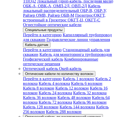
ТПОд2
Локальный (дроп-кабель, последняя миля)
ОБК-А, ОВК-А, ОМП-2Д, ОВП-2Д
Кабель
локальный распределительный ОБР-В, ОБР-У,
Райзер ОМВ, Райзер ОБВ-М
Грозотрос/ОКГТ,
встроенный в Грозотрос ОКГТ-Ц, ОКГТ-С
Огнестойкие оптические кабели
Специальные продукты
Перейти в категорию
Капиллярный трубопровод
для скважин
Гидравлические линии управления
Кабель-датчик
Перейти в категорию
Стационарный кабель для
скважин
Кабель для мониторинга трубопроводов
Геофизический кабель
Комбинированные
оптические решения
Оптический кабель Окей-кабель
Оптические кабели по количеству волокон
Перейти в категорию
Кабель 1 волокно
Кабель 2
волокна
Кабель 4 волокна
Кабель 6 волокон
Кабель 8 волокон
Кабель 12 волокон
Кабель 16
волокон
Кабель 24 волокна
Кабель 32 волокна
Кабель 36 волокон
Кабель 48 волокон
Кабель 64
волокна
Кабель 72 волокна
Кабель 96 волокон
Кабель 128 волокон
Кабель 144 волокна
Кабель
256 волокон
Кабель 288 волокон
Оптический кабель по растягивающей нагрузке