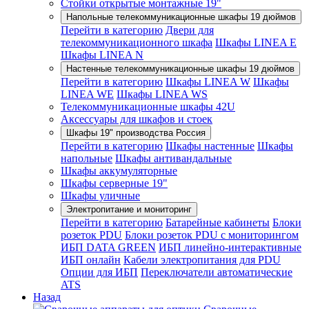
Стойки открытые монтажные 19"
Напольные телекоммуникационные шкафы 19 дюймов
Перейти в категорию
Двери для
телекоммуникационного шкафа
Шкафы LINEA E
Шкафы LINEA N
Настенные телекоммуникационные шкафы 19 дюймов
Перейти в категорию
Шкафы LINEA W
Шкафы
LINEA WE
Шкафы LINEA WS
Телекоммуникационные шкафы 42U
Аксессуары для шкафов и стоек
Шкафы 19" производства Россия
Перейти в категорию
Шкафы настенные
Шкафы
напольные
Шкафы антивандальные
Шкафы аккумуляторные
Шкафы серверные 19"
Шкафы уличные
Электропитание и мониторинг
Перейти в категорию
Батарейные кабинеты
Блоки
розеток PDU
Блоки розеток PDU с мониторингом
ИБП DATA GREEN
ИБП линейно-интерактивные
ИБП онлайн
Кабели электропитания для PDU
Опции для ИБП
Переключатели автоматические
ATS
Назад