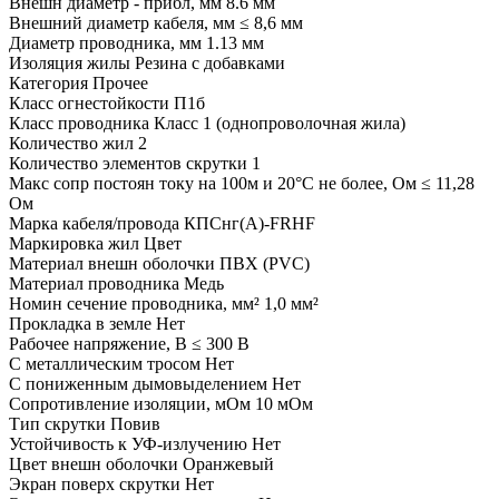
Внешн диаметр - прибл, мм
8.6 мм
Внешний диаметр кабеля, мм
≤ 8,6 мм
Диаметр проводника, мм
1.13 мм
Изоляция жилы
Резина с добавками
Категория
Прочее
Класс огнестойкости
П1б
Класс проводника
Класс 1 (однопроволочная жила)
Количество жил
2
Количество элементов скрутки
1
Макс сопр постоян току на 100м и 20°С не более, Ом
≤ 11,28
Ом
Марка кабеля/провода
КПСнг(А)-FRHF
Маркировка жил
Цвет
Материал внешн оболочки
ПВХ (PVC)
Материал проводника
Медь
Номин сечение проводника, мм²
1,0 мм²
Прокладка в земле
Нет
Рабочее напряжение, В
≤ 300 В
С металлическим тросом
Нет
С пониженным дымовыделением
Нет
Сопротивление изоляции, мОм
10 мОм
Тип скрутки
Повив
Устойчивость к УФ-излучению
Нет
Цвет внешн оболочки
Оранжевый
Экран поверх скрутки
Нет