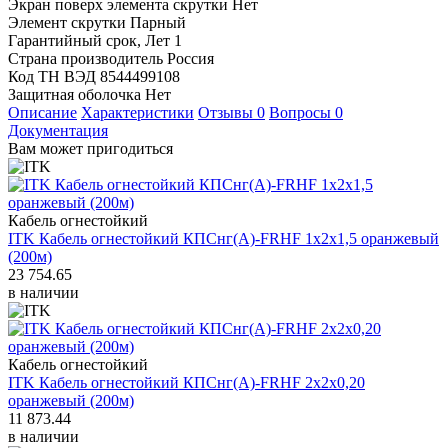
Экран поверх элемента скрутки
Нет
Элемент скрутки
Парный
Гарантийный срок, Лет
1
Страна производитель
Россия
Код ТН ВЭД
8544499108
Защитная оболочка
Нет
Описание
Характеристики
Отзывы
0
Вопросы
0
Документация
Вам может пригодиться
Кабель огнестойкий
ITK Кабель огнестойкий КПСнг(А)-FRHF 1х2х1,5 оранжевый
(200м)
23 754.65
в наличии
Кабель огнестойкий
ITK Кабель огнестойкий КПСнг(А)-FRHF 2х2х0,20
оранжевый (200м)
11 873.44
в наличии