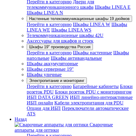
Перейти в категорию
Двери для
телекоммуникационного шкафа
Шкафы LINEA E
Шкафы LINEA N
Настенные телекоммуникационные шкафы 19 дюймов
Перейти в категорию
Шкафы LINEA W
Шкафы
LINEA WE
Шкафы LINEA WS
Телекоммуникационные шкафы 42U
Аксессуары для шкафов и стоек
Шкафы 19" производства Россия
Перейти в категорию
Шкафы настенные
Шкафы
напольные
Шкафы антивандальные
Шкафы аккумуляторные
Шкафы серверные 19"
Шкафы уличные
Электропитание и мониторинг
Перейти в категорию
Батарейные кабинеты
Блоки
розеток PDU
Блоки розеток PDU с мониторингом
ИБП DATA GREEN
ИБП линейно-интерактивные
ИБП онлайн
Кабели электропитания для PDU
Опции для ИБП
Переключатели автоматические
ATS
Назад
Сварочные
аппараты для оптики
Перейти в категорию