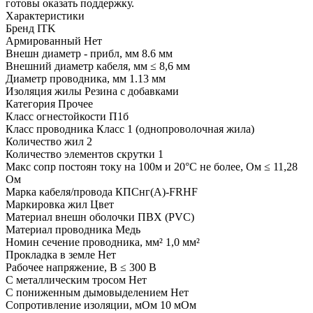
готовы оказать поддержку.
Характеристики
Бренд
ITK
Армированный
Нет
Внешн диаметр - прибл, мм
8.6 мм
Внешний диаметр кабеля, мм
≤ 8,6 мм
Диаметр проводника, мм
1.13 мм
Изоляция жилы
Резина с добавками
Категория
Прочее
Класс огнестойкости
П1б
Класс проводника
Класс 1 (однопроволочная жила)
Количество жил
2
Количество элементов скрутки
1
Макс сопр постоян току на 100м и 20°С не более, Ом
≤ 11,28
Ом
Марка кабеля/провода
КПСнг(А)-FRHF
Маркировка жил
Цвет
Материал внешн оболочки
ПВХ (PVC)
Материал проводника
Медь
Номин сечение проводника, мм²
1,0 мм²
Прокладка в земле
Нет
Рабочее напряжение, В
≤ 300 В
С металлическим тросом
Нет
С пониженным дымовыделением
Нет
Сопротивление изоляции, мОм
10 мОм