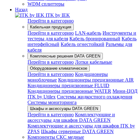
WDM сплиттеры
Назад
ITK by IEK
Перейти в категорию
Кабельная продукция
Перейти в категорию
LAN-кабель
Инструменты и
тестеры для кабеля
Кабель бронированный
Кабель
интерфейсный
Кабель огнестойкий
Разъемы для
кабеля
Комплексные решения DATA GREEN
Перейти в категорию
Лотки кабельные
Оборудование климатическое
Перейти в категорию
Кондиционеры
моноблочные
Кондиционеры прецизионные AIR
Кондиционеры прецизионные FLUID
Кондиционеры прецизионные WATER
Мини-ЦОД
ITK by Utilex
Системы жидкостного охлаждения
Системы мониторинга
Шкафы и аксессуары DATA GREEN
Перейти в категорию
Комплектующие и
аксессуары для шкафов DATA GREEN
Комплектующие и аксессуары для шкафов ITK by
ZPAS
Шкафы серверные DATA GREEN
Компоненты СКС медные