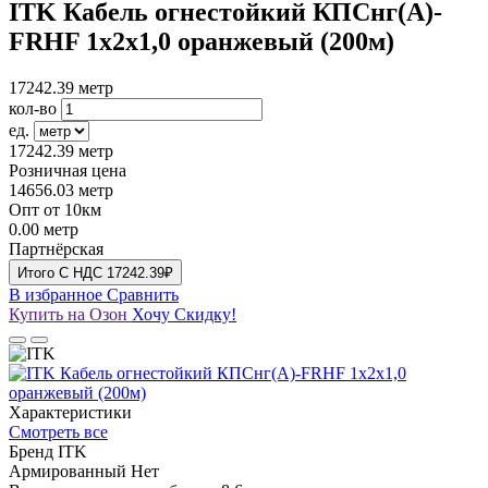
ITK Кабель огнестойкий КПСнг(А)-
FRHF 1х2х1,0 оранжевый (200м)
17242.39
метр
кол-во
ед.
17242.39
метр
Розничная цена
14656.03
метр
Опт от 10км
0.00
метр
Партнёрская
Итого
C НДС
17242.39₽
В избранное
Сравнить
Купить на Озон
Хочу Скидку!
Характеристики
Смотреть все
Бренд
ITK
Армированный
Нет