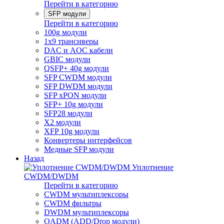
Перейти в категорию
SFP модули
Перейти в категорию
100g модули
1x9 трансиверы
DAC и AOC кабели
GBIC модули
QSFP+ 40g модули
SFP CWDM модули
SFP DWDM модули
SFP xPON модули
SFP+ 10g модули
SFP28 модули
X2 модули
XFP 10g модули
Конвертеры интерфейсов
Медные SFP модули
Назад
Уплотнение
CWDM/DWDM
Перейти в категорию
CWDM мультиплексоры
CWDM фильтры
DWDM мультиплексоры
OADM (ADD/Drop модули)