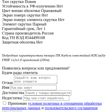
Тип скрутки
Повив
Устойчивость к УФ-излучению
Нет
Цвет внешн оболочки
Оранжевый
Экран поверх скрутки
Нет
Экран поверх элемента скрутки
Нет
Элемент скрутки
Парный
Гарантийный срок, Лет
1
Страна производитель
Россия
Код ТН ВЭД
8544499108
Защитная оболочка
Нет
Подробные характеристики товара ITK Кабель огнестойкий КПСнг(А)-
FRHF 1х2х1,0 оранжевый (200м).
Появились вопросы или предложения?
Будем рады ответить
Отзыв
Имя
Достоинства
Недостатки
Принимаю
условия политики в отношении обработки
персональных данных
и
пользовательского соглашения