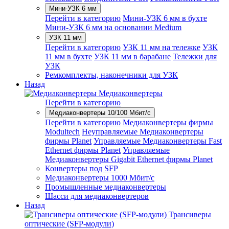
Мини-УЗК 6 мм
Перейти в категорию
Мини-УЗК 6 мм в бухте
Мини-УЗК 6 мм на основании Medium
УЗК 11 мм
Перейти в категорию
УЗК 11 мм на тележке
УЗК
11 мм в бухте
УЗК 11 мм в барабане
Тележки для
УЗК
Ремкомплекты, наконечники для УЗК
Назад
Медиаконвертеры
Перейти в категорию
Медиаконвертеры 10/100 Мбит/с
Перейти в категорию
Медиаконвертеры фирмы
Modultech
Неуправляемые Медиаконвертеры
фирмы Planet
Управляемые Медиаконвертеры Fast
Ethernet фирмы Planet
Управляемые
Медиаконвертеры Gigabit Ethernet фирмы Planet
Конвертеры под SFP
Медиаконвертеры 1000 Мбит/с
Промышленные медиаконвертеры
Шасси для медиаконвертеров
Назад
Трансиверы
оптические (SFP-модули)