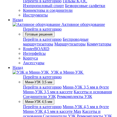
Перейти в категорию
Гильзы КДЗС
Изопропиловый спирт
Безворсовые салфетки
Коннекторы и соединители
Инструменты
Назад
Активное оборудование
Перейти в категорию
Готовые решения
Перейти в категорию
Беспроводные
маршрутизаторы
Маршрутизаторы
Коммутаторы
RouterBOARD
Интерфейсы
Корпуса
Аксессуары
Назад
УЗК и Мини-УЗК
Перейти в категорию
Мини-УЗК 3,5 мм
Перейти в категорию
Мини-УЗК 3,5 мм в бухте
Мини-УЗК 3,5 мм в кассете
Кассеты и основания
Соединители УЗК
Ремкомплекты УЗК
Мини-УЗК 4,5 мм
Перейти в категорию
Мини-УЗК 4,5 мм в бухте
Мини-УЗК 4,5 мм в кассете Max
Кассеты и
основания
Соединители УЗК
Ремкомплекты УЗК