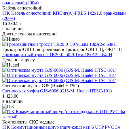
Кабель огнестойкий
ITK Кабель огнестойкий КПСнг(А)-FRLS 1х2х1,0 оранжевый
(200м)
16 380.55
в наличии
Другие товары в категории
Грозотрос/ОКГТ, встроенный в Грозотрос ОКГТ-Ц, ОКГТ-С
Грозозащитный тросс ГТК20-0_50-9,1мм-18кА2·с-64кН
Цена по запросу
Оптические муфты GJS (Huatel HTSC)
Оптическая муфта GJS-6006 (GJS-M, Huatel HTSC-101)
1 423.00
в наличии
Компоненты СКС медные
ITK Коммутационный шнур (патч-корд) кат. 6 UTP PVC 3м