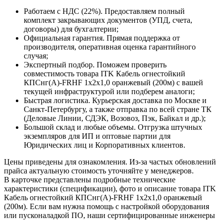
Работаем с НДС (22%). Предоставляем полный
комплект закрывающих документов (УПД, счета,
договоры) для бухгалтерии;
Официальная гарантия. Прямая поддержка от
производителя, оперативная оценка гарантийного
случая;
Экспертный подбор. Поможем проверить
совместимость товара ITK Кабель огнестойкий
КПСнг(А)-FRHF 1х2х1,0 оранжевый (200м) с вашей
текущей инфраструктурой или подберем аналоги;
Быстрая логистика. Курьерская доставка по Москве и
Санкт-Петербургу, а также отправка по всей стране ТК
(Деловые Линии, СДЭК, Возовоз, Пэк, Байкал и др.);
Большой склад и любые объемы. Отгрузка штучных
экземпляров для ИП и оптовые партии для
Юридических лиц и Корпоративных клиентов.
Цены приведены для ознакомления. Из‑за частых обновлений
прайса актуальную стоимость уточняйте у менеджеров.
В карточке представлены подробные технические
характеристики (спецификации), фото и описание товара ITK
Кабель огнестойкий КПСнг(А)-FRHF 1х2х1,0 оранжевый
(200м). Если вам нужна помощь с настройкой оборудования
или пусконаладкой ПО, наши сертифицированные инженеры