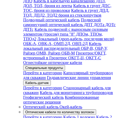
ДПО
Кабель в кабельную канализацию ДПЛ,
ДОЛ, ТОЛ, броня из ленты
Кабель в грунт ДПС,
ТОС, броня из проволоки
Кабель в грунт ДПД,
ТОД, ДПД2, ТОД2 броня из стеклопрутков
Подводный оптический кабель
Подвесной
самонесущий оптический кабель ДПТ ДОТа ДОТс
ДПТс
Кабель подвесной с выносным силовым
элементом (тросом) типа "8" ДПОм, ТПОм,
ТПОд2
Локальный (дроп-кабель, последняя миля)
ОБК-А, ОВК-А, ОМП-2Д, ОВП-2Д
Кабель
локальный распределительный ОБР-В, ОБР-У,
Райзер ОМВ, Райзер ОБВ-М
Грозотрос/ОКГТ,
встроенный в Грозотрос ОКГТ-Ц, ОКГТ-С
Огнестойкие оптические кабели
Специальные продукты
Перейти в категорию
Капиллярный трубопровод
для скважин
Гидравлические линии управления
Кабель-датчик
Перейти в категорию
Стационарный кабель для
скважин
Кабель для мониторинга трубопроводов
Геофизический кабель
Комбинированные
оптические решения
Оптический кабель Окей-кабель
Оптические кабели по количеству волокон
Перейти в категорию
Кабель 1 волокно
Кабель 2