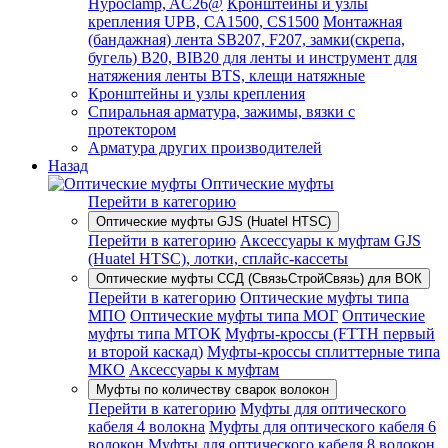
Hypoclamp, AC26@
Кронштейны и узлы
крепления UPB, CA1500, CS1500
Монтажная
(бандажная) лента SB207, F207, замки(скрепа,
бугель) B20, BIB20 для ленты и инструмент для
натяжения ленты BTS, клещи натяжные
Кронштейны и узлы крепления
Спиральная арматура, зажимы, вязки с
протектором
Арматура других производителей
Назад
Оптические муфты
Перейти в категорию
Оптические муфты GJS (Huatel HTSC)
Перейти в категорию
Аксессуары к муфтам GJS
(Huatel HTSC), лотки, сплайс-кассеты
Оптические муфты ССД (СвязьСтройСвязь) для ВОК
Перейти в категорию
Оптические муфты типа
МПО
Оптические муфты типа МОГ
Оптические
муфты типа МТОК
Муфты-кроссы (FTTH первый
и второй каскад)
Муфты-кроссы сплиттерные типа
МКО
Аксессуары к муфтам
Муфты по количеству сварок волокон
Перейти в категорию
Муфты для оптического
кабеля 4 волокна
Муфты для оптического кабеля 6
волокон
Муфты для оптического кабеля 8 волокон