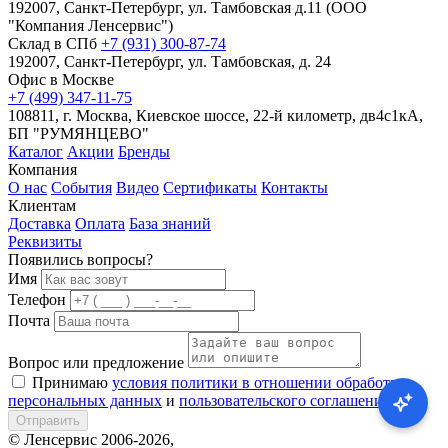
192007, Санкт-Петербург, ул. Тамбовская д.11 (ООО
"Компания Ленсервис")
Склад в СПб
+7 (931) 300-87-74
192007, Санкт-Петербург, ул. Тамбовская, д. 24
Офис в Москве
+7 (499) 347-11-75
108811, г. Москва, Киевское шоссе, 22-й километр, дв4с1кА,
БП "РУМЯНЦЕВО"
Каталог
Акции
Бренды
Компания
О нас
События
Видео
Сертификаты
Контакты
Клиентам
Доставка
Оплата
База знаний
Реквизиты
Появились вопросы?
Имя
Телефон
Почта
Вопрос или предложение
Принимаю
условия политики в отношении обработки
персональных данных
и
пользовательского соглашения
Отправить
© Ленсервис 2006-2026,