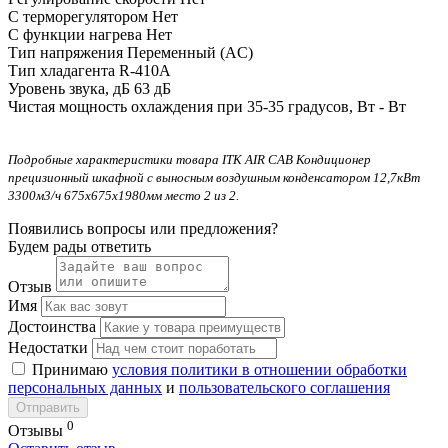
С терморегулятором
Нет
С функции нагрева
Нет
Тип напряжения
Переменный (AC)
Тип хладагента
R-410A
Уровень звука, дБ
63 дБ
Чистая мощность охлаждения при 35-35 градусов, Вт
- Вт
Подробные характеристики товара ITK AIR CAB Кондиционер
прецизионный шкафной с выносным воздушным конденсатором 12,7кВт
3300м3/ч 675х675х1980мм место 2 из 2.
Появились вопросы или предложения?
Будем рады ответить
Отзыв
Имя
Достоинства
Недостатки
Принимаю
условия политики в отношении обработки
персональных данных
и
пользовательского соглашения
Отправить
0
Отзывы