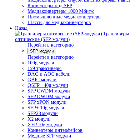
Конвертеры под SFP
Медиаконвертеры 1000 Мбит/с
Промышленные медиаконвертеры
Шасси для медиаконвертеров
Назад
Трансиверы
оптические (SFP-модули)
Перейти в категорию
SFP модули
Перейти в категорию
100g модули
1x9 трансиверы
DAC и AOC кабели
GBIC модули
QSFP+ 40g модули
SFP CWDM модули
SFP DWDM модули
SFP xPON модули
SFP+ 10g модули
SFP28 модули
X2 модули
XFP 10g модули
Конвертеры интерфейсов
Медные SFP модули