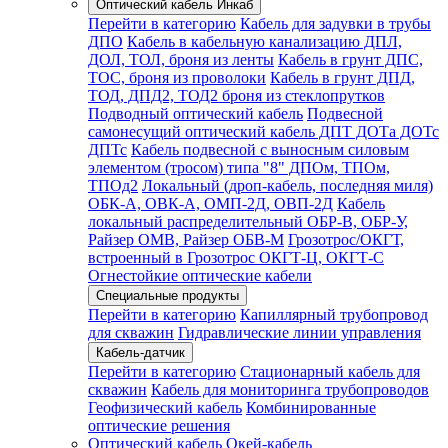
Оптический кабель Инкаб
Перейти в категорию
Кабель для задувки в трубы
ДПО
Кабель в кабельную канализацию ДПЛ,
ДОЛ, ТОЛ, броня из ленты
Кабель в грунт ДПС,
ТОС, броня из проволоки
Кабель в грунт ДПД,
ТОД, ДПД2, ТОД2 броня из стеклопрутков
Подводный оптический кабель
Подвесной
самонесущий оптический кабель ДПТ ДОТа ДОТс
ДПТс
Кабель подвесной с выносным силовым
элементом (тросом) типа "8" ДПОм, ТПОм,
ТПОд2
Локальный (дроп-кабель, последняя миля)
ОБК-А, ОВК-А, ОМП-2Д, ОВП-2Д
Кабель
локальный распределительный ОБР-В, ОБР-У,
Райзер ОМВ, Райзер ОБВ-М
Грозотрос/ОКГТ,
встроенный в Грозотрос ОКГТ-Ц, ОКГТ-С
Огнестойкие оптические кабели
Специальные продукты
Перейти в категорию
Капиллярный трубопровод
для скважин
Гидравлические линии управления
Кабель-датчик
Перейти в категорию
Стационарный кабель для
скважин
Кабель для мониторинга трубопроводов
Геофизический кабель
Комбинированные
оптические решения
Оптический кабель Окей-кабель