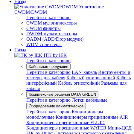
Назад
Уплотнение
CWDM/DWDM
Перейти в категорию
CWDM мультиплексоры
CWDM фильтры
DWDM мультиплексоры
OADM (ADD/Drop модули)
WDM сплиттеры
Назад
ITK by IEK
Перейти в категорию
Кабельная продукция
Перейти в категорию
LAN-кабель
Инструменты и
тестеры для кабеля
Кабель бронированный
Кабель
интерфейсный
Кабель огнестойкий
Разъемы для
кабеля
Комплексные решения DATA GREEN
Перейти в категорию
Лотки кабельные
Оборудование климатическое
Перейти в категорию
Кондиционеры
моноблочные
Кондиционеры прецизионные AIR
Кондиционеры прецизионные FLUID
Кондиционеры прецизионные WATER
Мини-ЦОД
ITK by Utilex
Системы жидкостного охлаждения