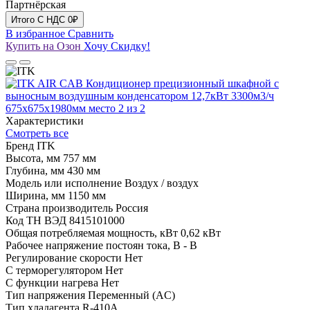
Партнёрская
Итого
C НДС
0₽
В избранное
Сравнить
Купить на Озон
Хочу Скидку!
Характеристики
Смотреть все
Бренд
ITK
Высота, мм
757 мм
Глубина, мм
430 мм
Модель или исполнение
Воздух / воздух
Ширина, мм
1150 мм
Страна производитель
Россия
Код ТН ВЭД
8415101000
Общая потребляемая мощность, кВт
0,62 кВт
Рабочее напряжение постоян тока, В
- В
Регулирование скорости
Нет
С терморегулятором
Нет
С функции нагрева
Нет
Тип напряжения
Переменный (AC)
Тип хладагента
R-410A