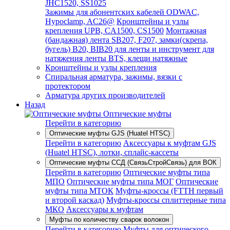
JHC1520, SS1025
Зажимы для абонентских кабелей ODWAC,
Hypoclamp, AC26@
Кронштейны и узлы
крепления UPB, CA1500, CS1500
Монтажная
(бандажная) лента SB207, F207, замки(скрепа,
бугель) B20, BIB20 для ленты и инструмент для
натяжения ленты BTS, клещи натяжные
Кронштейны и узлы крепления
Спиральная арматура, зажимы, вязки с
протектором
Арматура других производителей
Назад
Оптические муфты
Перейти в категорию
Оптические муфты GJS (Huatel HTSC)
Перейти в категорию
Аксессуары к муфтам GJS
(Huatel HTSC), лотки, сплайс-кассеты
Оптические муфты ССД (СвязьСтройСвязь) для ВОК
Перейти в категорию
Оптические муфты типа
МПО
Оптические муфты типа МОГ
Оптические
муфты типа МТОК
Муфты-кроссы (FTTH первый
и второй каскад)
Муфты-кроссы сплиттерные типа
МКО
Аксессуары к муфтам
Муфты по количеству сварок волокон
Перейти в категорию
Муфты для оптического