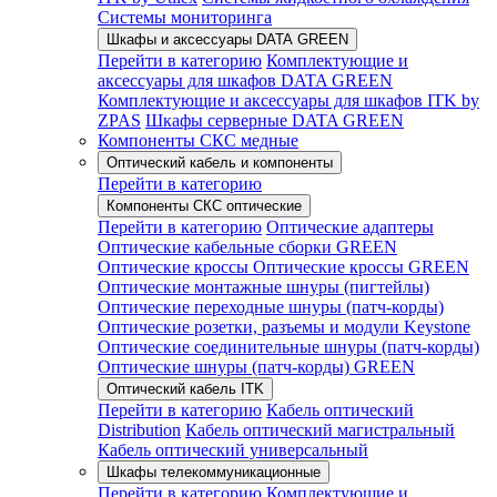
Системы мониторинга
Шкафы и аксессуары DATA GREEN
Перейти в категорию
Комплектующие и
аксессуары для шкафов DATA GREEN
Комплектующие и аксессуары для шкафов ITK by
ZPAS
Шкафы серверные DATA GREEN
Компоненты СКС медные
Оптический кабель и компоненты
Перейти в категорию
Компоненты СКС оптические
Перейти в категорию
Оптические адаптеры
Оптические кабельные сборки GREEN
Оптические кроссы
Оптические кроссы GREEN
Оптические монтажные шнуры (пигтейлы)
Оптические переходные шнуры (патч-корды)
Оптические розетки, разъемы и модули Keystone
Оптические соединительные шнуры (патч-корды)
Оптические шнуры (патч-корды) GREEN
Оптический кабель ITK
Перейти в категорию
Кабель оптический
Distribution
Кабель оптический магистральный
Кабель оптический универсальный
Шкафы телекоммуникационные
Перейти в категорию
Комплектующие и