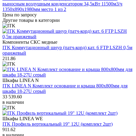
выносным воздушным конденсатором 34,5кВт 11500м3/ч
1350х890х1980мм место 1 из 2
Цена по запросу
Другие товары в категории
Компоненты СКС медные
ITK Коммутационный шнур (патч-корд) кат. 6 FTP LSZH 0,5м
оранжевый
211.86
Шкафы LINEA N
ITK LINEA N Комплект основание и крыша 800х800мм для
шкафа 18-27U серый
33 539.60
в наличии
Шкафы LINEA WE
ITK Профиль вертикальный 19" 12U (комплект 2шт)
911.62
в наличии