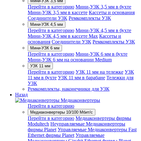
Мини-УЗК 3,5 мм
Перейти в категорию
Мини-УЗК 3,5 мм в бухте
Мини-УЗК 3,5 мм в кассете
Кассеты и основания
Соединители УЗК
Ремкомплекты УЗК
Мини-УЗК 4,5 мм
Перейти в категорию
Мини-УЗК 4,5 мм в бухте
Мини-УЗК 4,5 мм в кассете Max
Кассеты и
основания
Соединители УЗК
Ремкомплекты УЗК
Мини-УЗК 6 мм
Перейти в категорию
Мини-УЗК 6 мм в бухте
Мини-УЗК 6 мм на основании Medium
УЗК 11 мм
Перейти в категорию
УЗК 11 мм на тележке
УЗК
11 мм в бухте
УЗК 11 мм в барабане
Тележки для
УЗК
Ремкомплекты, наконечники для УЗК
Назад
Медиаконвертеры
Перейти в категорию
Медиаконвертеры 10/100 Мбит/с
Перейти в категорию
Медиаконвертеры фирмы
Modultech
Неуправляемые Медиаконвертеры
фирмы Planet
Управляемые Медиаконвертеры Fast
Ethernet фирмы Planet
Управляемые
Медиаконвертеры Gigabit Ethernet фирмы Planet