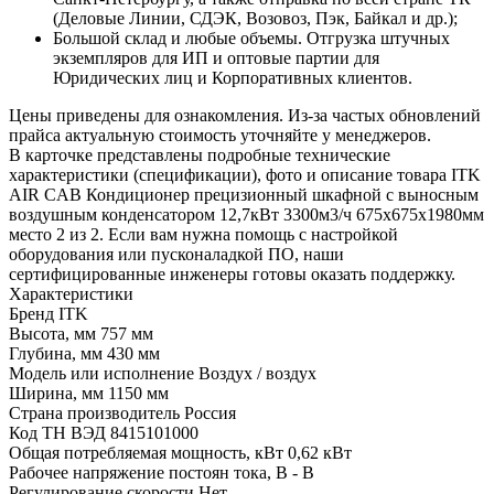
(Деловые Линии, СДЭК, Возовоз, Пэк, Байкал и др.);
Большой склад и любые объемы. Отгрузка штучных
экземпляров для ИП и оптовые партии для
Юридических лиц и Корпоративных клиентов.
Цены приведены для ознакомления. Из‑за частых обновлений
прайса актуальную стоимость уточняйте у менеджеров.
В карточке представлены подробные технические
характеристики (спецификации), фото и описание товара ITK
AIR CAB Кондиционер прецизионный шкафной с выносным
воздушным конденсатором 12,7кВт 3300м3/ч 675х675х1980мм
место 2 из 2. Если вам нужна помощь с настройкой
оборудования или пусконаладкой ПО, наши
сертифицированные инженеры готовы оказать поддержку.
Характеристики
Бренд
ITK
Высота, мм
757 мм
Глубина, мм
430 мм
Модель или исполнение
Воздух / воздух
Ширина, мм
1150 мм
Страна производитель
Россия
Код ТН ВЭД
8415101000
Общая потребляемая мощность, кВт
0,62 кВт
Рабочее напряжение постоян тока, В
- В
Регулирование скорости
Нет