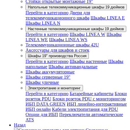
Стойки открытые монтажные 19"
Напольные телекоммуникационные шкафы 19 дюймов
Перейти в категорию
Двери для
телекоммуникационного шкафа
Шкафы LINEA E
Шкафы LINEA N
Настенные телекоммуникационные шкафы 19 дюймов
Перейти в категорию
Шкафы LINEA W
Шкафы
LINEA WE
Шкафы LINEA WS
Телекоммуникационные шкафы 42U
Аксессуары для шкафов и стоек
Шкафы 19" производства Россия
Перейти в категорию
Шкафы настенные
Шкафы
напольные
Шкафы антивандальные
Шкафы аккумуляторные
Шкафы серверные 19"
Шкафы уличные
Электропитание и мониторинг
Перейти в категорию
Батарейные кабинеты
Блоки
розеток PDU
Блоки розеток PDU с мониторингом
ИБП DATA GREEN
ИБП линейно-интерактивные
ИБП онлайн
Кабели электропитания для PDU
Опции для ИБП
Переключатели автоматические
ATS
Назад