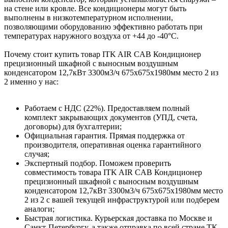
на стене или кровле. Все кондиционеры могут быть
выполнены в низкотемпературном исполнении,
позволяющими оборудованию эффективно работать при
температурах наружного воздуха от +44 до -40°С.
Почему стоит купить товар ITK AIR CAB Кондиционер
прецизионный шкафной с выносным воздушным
конденсатором 12,7кВт 3300м3/ч 675х675х1980мм место 2 из
2 именно у нас:
Работаем с НДС (22%). Предоставляем полный
комплект закрывающих документов (УПД, счета,
договоры) для бухгалтерии;
Официальная гарантия. Прямая поддержка от
производителя, оперативная оценка гарантийного
случая;
Экспертный подбор. Поможем проверить
совместимость товара ITK AIR CAB Кондиционер
прецизионный шкафной с выносным воздушным
конденсатором 12,7кВт 3300м3/ч 675х675х1980мм место
2 из 2 с вашей текущей инфраструктурой или подберем
аналоги;
Быстрая логистика. Курьерская доставка по Москве и
Санкт-Петербургу, а также отправка по всей стране ТК