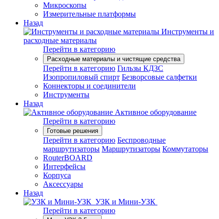
Микроскопы
Измерительные платформы
Назад
Инструменты и
расходные материалы
Перейти в категорию
Расходные материалы и чистящие средства
Перейти в категорию
Гильзы КДЗС
Изопропиловый спирт
Безворсовые салфетки
Коннекторы и соединители
Инструменты
Назад
Активное оборудование
Перейти в категорию
Готовые решения
Перейти в категорию
Беспроводные
маршрутизаторы
Маршрутизаторы
Коммутаторы
RouterBOARD
Интерфейсы
Корпуса
Аксессуары
Назад
УЗК и Мини-УЗК
Перейти в категорию