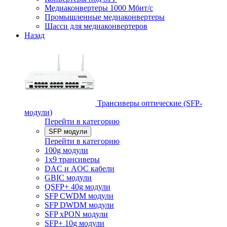
Медиаконвертеры 1000 Мбит/с
Промышленные медиаконвертеры
Шасси для медиаконвертеров
Назад
Трансиверы оптические (SFP-
модули)
Перейти в категорию
SFP модули
Перейти в категорию
100g модули
1x9 трансиверы
DAC и AOC кабели
GBIC модули
QSFP+ 40g модули
SFP CWDM модули
SFP DWDM модули
SFP xPON модули
SFP+ 10g модули