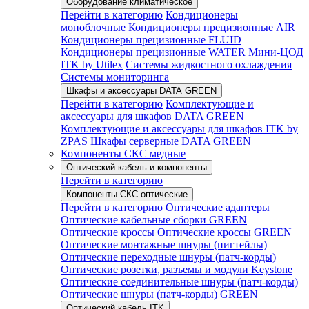
Оборудование климатическое
Перейти в категорию
Кондиционеры
моноблочные
Кондиционеры прецизионные AIR
Кондиционеры прецизионные FLUID
Кондиционеры прецизионные WATER
Мини-ЦОД
ITK by Utilex
Системы жидкостного охлаждения
Системы мониторинга
Шкафы и аксессуары DATA GREEN
Перейти в категорию
Комплектующие и
аксессуары для шкафов DATA GREEN
Комплектующие и аксессуары для шкафов ITK by
ZPAS
Шкафы серверные DATA GREEN
Компоненты СКС медные
Оптический кабель и компоненты
Перейти в категорию
Компоненты СКС оптические
Перейти в категорию
Оптические адаптеры
Оптические кабельные сборки GREEN
Оптические кроссы
Оптические кроссы GREEN
Оптические монтажные шнуры (пигтейлы)
Оптические переходные шнуры (патч-корды)
Оптические розетки, разъемы и модули Keystone
Оптические соединительные шнуры (патч-корды)
Оптические шнуры (патч-корды) GREEN
Оптический кабель ITK