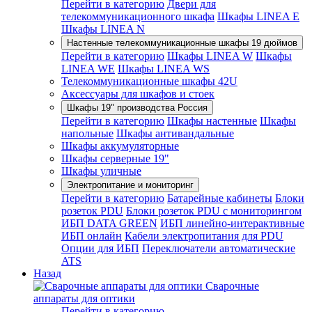
Перейти в категорию
Двери для
телекоммуникационного шкафа
Шкафы LINEA E
Шкафы LINEA N
Настенные телекоммуникационные шкафы 19 дюймов
Перейти в категорию
Шкафы LINEA W
Шкафы
LINEA WE
Шкафы LINEA WS
Телекоммуникационные шкафы 42U
Аксессуары для шкафов и стоек
Шкафы 19" производства Россия
Перейти в категорию
Шкафы настенные
Шкафы
напольные
Шкафы антивандальные
Шкафы аккумуляторные
Шкафы серверные 19"
Шкафы уличные
Электропитание и мониторинг
Перейти в категорию
Батарейные кабинеты
Блоки
розеток PDU
Блоки розеток PDU с мониторингом
ИБП DATA GREEN
ИБП линейно-интерактивные
ИБП онлайн
Кабели электропитания для PDU
Опции для ИБП
Переключатели автоматические
ATS
Назад
Сварочные
аппараты для оптики
Перейти в категорию