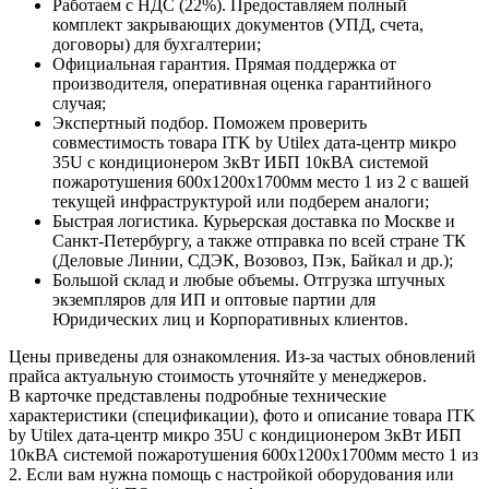
Работаем с НДС (22%). Предоставляем полный
комплект закрывающих документов (УПД, счета,
договоры) для бухгалтерии;
Официальная гарантия. Прямая поддержка от
производителя, оперативная оценка гарантийного
случая;
Экспертный подбор. Поможем проверить
совместимость товара ITK by Utilex дата-центр микро
35U с кондиционером 3кВт ИБП 10кВА системой
пожаротушения 600х1200х1700мм место 1 из 2 с вашей
текущей инфраструктурой или подберем аналоги;
Быстрая логистика. Курьерская доставка по Москве и
Санкт-Петербургу, а также отправка по всей стране ТК
(Деловые Линии, СДЭК, Возовоз, Пэк, Байкал и др.);
Большой склад и любые объемы. Отгрузка штучных
экземпляров для ИП и оптовые партии для
Юридических лиц и Корпоративных клиентов.
Цены приведены для ознакомления. Из‑за частых обновлений
прайса актуальную стоимость уточняйте у менеджеров.
В карточке представлены подробные технические
характеристики (спецификации), фото и описание товара ITK
by Utilex дата-центр микро 35U с кондиционером 3кВт ИБП
10кВА системой пожаротушения 600х1200х1700мм место 1 из
2. Если вам нужна помощь с настройкой оборудования или