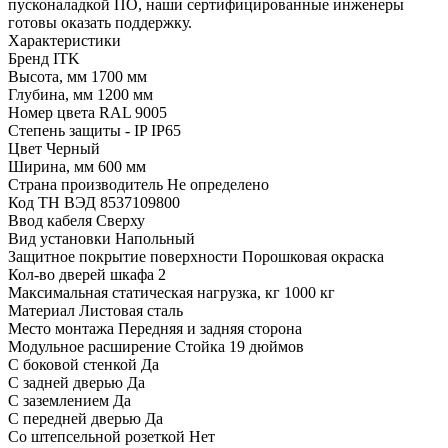
пусконаладкой ПО, наши сертифицированные инженеры
готовы оказать поддержку.
Характеристики
Бренд
ITK
Высота, мм
1700 мм
Глубина, мм
1200 мм
Номер цвета RAL
9005
Степень защиты - IP
IP65
Цвет
Черный
Ширина, мм
600 мм
Страна производитель
Не определено
Код ТН ВЭД
8537109800
Ввод кабеля
Сверху
Вид установки
Напольный
Защитное покрытие поверхности
Порошковая окраска
Кол-во дверей шкафа
2
Максимальная статическая нагрузка, кг
1000 кг
Материал
Листовая сталь
Место монтажа
Передняя и задняя сторона
Модульное расширение
Стойка 19 дюймов
С боковой стенкой
Да
С задней дверью
Да
С заземлением
Да
С передней дверью
Да
Со штепсельной розеткой
Нет