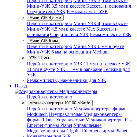
Перейти в категорию
Мини-УЗК 3,5 мм в бухте
Мини-УЗК 3,5 мм в кассете
Кассеты и основания
Соединители УЗК
Ремкомплекты УЗК
Мини-УЗК 4,5 мм
Перейти в категорию
Мини-УЗК 4,5 мм в бухте
Мини-УЗК 4,5 мм в кассете Max
Кассеты и
основания
Соединители УЗК
Ремкомплекты УЗК
Мини-УЗК 6 мм
Перейти в категорию
Мини-УЗК 6 мм в бухте
Мини-УЗК 6 мм на основании Medium
УЗК 11 мм
Перейти в категорию
УЗК 11 мм на тележке
УЗК
11 мм в бухте
УЗК 11 мм в барабане
Тележки для
УЗК
Ремкомплекты, наконечники для УЗК
Назад
Медиаконвертеры
Перейти в категорию
Медиаконвертеры 10/100 Мбит/с
Перейти в категорию
Медиаконвертеры фирмы
Modultech
Неуправляемые Медиаконвертеры
фирмы Planet
Управляемые Медиаконвертеры Fast
Ethernet фирмы Planet
Управляемые
Медиаконвертеры Gigabit Ethernet фирмы Planet
Конвертеры под SFP