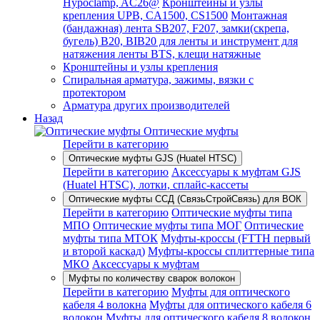
Hypoclamp, AC26@
Кронштейны и узлы
крепления UPB, CA1500, CS1500
Монтажная
(бандажная) лента SB207, F207, замки(скрепа,
бугель) B20, BIB20 для ленты и инструмент для
натяжения ленты BTS, клещи натяжные
Кронштейны и узлы крепления
Спиральная арматура, зажимы, вязки с
протектором
Арматура других производителей
Назад
Оптические муфты
Перейти в категорию
Оптические муфты GJS (Huatel HTSC)
Перейти в категорию
Аксессуары к муфтам GJS
(Huatel HTSC), лотки, сплайс-кассеты
Оптические муфты ССД (СвязьСтройСвязь) для ВОК
Перейти в категорию
Оптические муфты типа
МПО
Оптические муфты типа МОГ
Оптические
муфты типа МТОК
Муфты-кроссы (FTTH первый
и второй каскад)
Муфты-кроссы сплиттерные типа
МКО
Аксессуары к муфтам
Муфты по количеству сварок волокон
Перейти в категорию
Муфты для оптического
кабеля 4 волокна
Муфты для оптического кабеля 6
волокон
Муфты для оптического кабеля 8 волокон