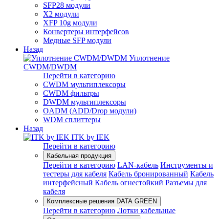
SFP28 модули
X2 модули
XFP 10g модули
Конвертеры интерфейсов
Медные SFP модули
Назад
Уплотнение
CWDM/DWDM
Перейти в категорию
CWDM мультиплексоры
CWDM фильтры
DWDM мультиплексоры
OADM (ADD/Drop модули)
WDM сплиттеры
Назад
ITK by IEK
Перейти в категорию
Кабельная продукция
Перейти в категорию
LAN-кабель
Инструменты и
тестеры для кабеля
Кабель бронированный
Кабель
интерфейсный
Кабель огнестойкий
Разъемы для
кабеля
Комплексные решения DATA GREEN
Перейти в категорию
Лотки кабельные