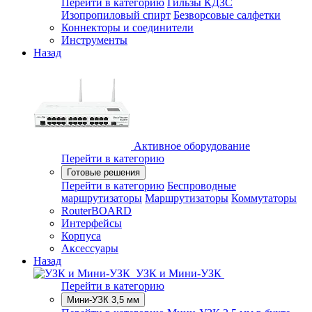
Перейти в категорию
Гильзы КДЗС
Изопропиловый спирт
Безворсовые салфетки
Коннекторы и соединители
Инструменты
Назад
Активное оборудование
Перейти в категорию
Готовые решения
Перейти в категорию
Беспроводные
маршрутизаторы
Маршрутизаторы
Коммутаторы
RouterBOARD
Интерфейсы
Корпуса
Аксессуары
Назад
УЗК и Мини-УЗК
Перейти в категорию
Мини-УЗК 3,5 мм