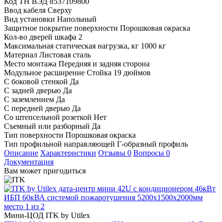
Код ТН ВЭД
8537109800
Ввод кабеля
Сверху
Вид установки
Напольный
Защитное покрытие поверхности
Порошковая окраска
Кол-во дверей шкафа
2
Максимальная статическая нагрузка, кг
1000 кг
Материал
Листовая сталь
Место монтажа
Передняя и задняя сторона
Модульное расширение
Стойка 19 дюймов
С боковой стенкой
Да
С задней дверью
Да
С заземлением
Да
С передней дверью
Да
Со штепсельной розеткой
Нет
Съемный или разборный
Да
Тип поверхности
Порошковая окраска
Тип профильной направляющей
Г-образный профиль
Описание
Характеристики
Отзывы
0
Вопросы
0
Документация
Вам может пригодиться
Мини-ЦОД ITK by Utilex