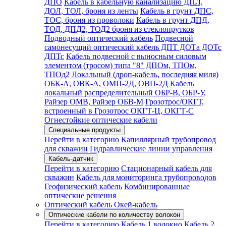
ДПО
Кабель в кабельную канализацию ДПЛ,
ДОЛ, ТОЛ, броня из ленты
Кабель в грунт ДПС,
ТОС, броня из проволоки
Кабель в грунт ДПД,
ТОД, ДПД2, ТОД2 броня из стеклопрутков
Подводный оптический кабель
Подвесной
самонесущий оптический кабель ДПТ ДОТа ДОТс
ДПТс
Кабель подвесной с выносным силовым
элементом (тросом) типа "8" ДПОм, ТПОм,
ТПОд2
Локальный (дроп-кабель, последняя миля)
ОБК-А, ОВК-А, ОМП-2Д, ОВП-2Д
Кабель
локальный распределительный ОБР-В, ОБР-У,
Райзер ОМВ, Райзер ОБВ-М
Грозотрос/ОКГТ,
встроенный в Грозотрос ОКГТ-Ц, ОКГТ-С
Огнестойкие оптические кабели
Специальные продукты
Перейти в категорию
Капиллярный трубопровод
для скважин
Гидравлические линии управления
Кабель-датчик
Перейти в категорию
Стационарный кабель для
скважин
Кабель для мониторинга трубопроводов
Геофизический кабель
Комбинированные
оптические решения
Оптический кабель Окей-кабель
Оптические кабели по количеству волокон
Перейти в категорию
Кабель 1 волокно
Кабель 2