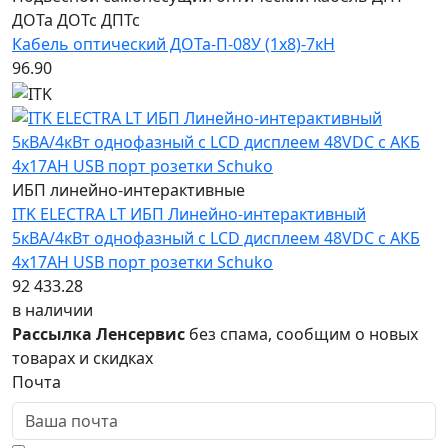
ДОТа ДОТс ДПТс
Кабель оптический ДОТа-П-08У (1х8)-7кН
96.90
ИБП линейно-интерактивные
ITK ELECTRA LT ИБП Линейно-интерактивный
5кВА/4кВт однофазный с LCD дисплеем 48VDC с АКБ
4х17AH USB порт розетки Schuko
92 433.28
в наличии
Рассылка Ленсервис
без спама, сообщим о новых
товарах и скидках
Почта