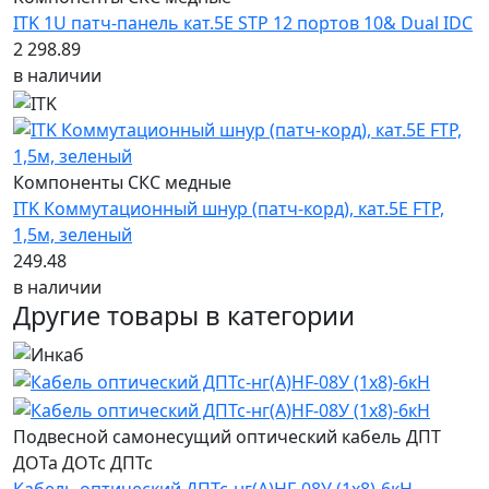
ITK 1U патч-панель кат.5E STP 12 портов 10& Dual IDC
2 298.89
в наличии
Компоненты СКС медные
ITK Коммутационный шнур (патч-корд), кат.5Е FTP,
1,5м, зеленый
249.48
в наличии
Другие товары в категории
Подвесной самонесущий оптический кабель ДПТ
ДОТа ДОТс ДПТс
Кабель оптический ДПТс-нг(А)HF-08У (1х8)-6кН