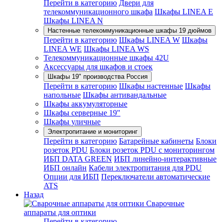
Перейти в категорию
Двери для
телекоммуникационного шкафа
Шкафы LINEA E
Шкафы LINEA N
Настенные телекоммуникационные шкафы 19 дюймов
Перейти в категорию
Шкафы LINEA W
Шкафы
LINEA WE
Шкафы LINEA WS
Телекоммуникационные шкафы 42U
Аксессуары для шкафов и стоек
Шкафы 19" производства Россия
Перейти в категорию
Шкафы настенные
Шкафы
напольные
Шкафы антивандальные
Шкафы аккумуляторные
Шкафы серверные 19"
Шкафы уличные
Электропитание и мониторинг
Перейти в категорию
Батарейные кабинеты
Блоки
розеток PDU
Блоки розеток PDU с мониторингом
ИБП DATA GREEN
ИБП линейно-интерактивные
ИБП онлайн
Кабели электропитания для PDU
Опции для ИБП
Переключатели автоматические
ATS
Назад
Сварочные
аппараты для оптики
Перейти в категорию