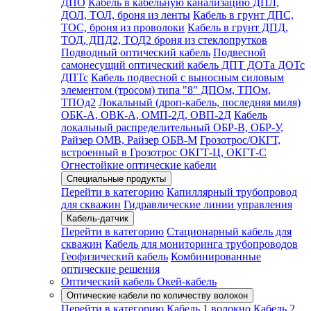
ДПО
Кабель в кабельную канализацию ДПЛ,
ДОЛ, ТОЛ, броня из ленты
Кабель в грунт ДПС,
ТОС, броня из проволоки
Кабель в грунт ДПД,
ТОД, ДПД2, ТОД2 броня из стеклопрутков
Подводный оптический кабель
Подвесной
самонесущий оптический кабель ДПТ ДОТа ДОТс
ДПТс
Кабель подвесной с выносным силовым
элементом (тросом) типа "8" ДПОм, ТПОм,
ТПОд2
Локальный (дроп-кабель, последняя миля)
ОБК-А, ОВК-А, ОМП-2Д, ОВП-2Д
Кабель
локальный распределительный ОБР-В, ОБР-У,
Райзер ОМВ, Райзер ОБВ-М
Грозотрос/ОКГТ,
встроенный в Грозотрос ОКГТ-Ц, ОКГТ-С
Огнестойкие оптические кабели
Специальные продукты
Перейти в категорию
Капиллярный трубопровод
для скважин
Гидравлические линии управления
Кабель-датчик
Перейти в категорию
Стационарный кабель для
скважин
Кабель для мониторинга трубопроводов
Геофизический кабель
Комбинированные
оптические решения
Оптический кабель Окей-кабель
Оптические кабели по количеству волокон
Перейти в категорию
Кабель 1 волокно
Кабель 2