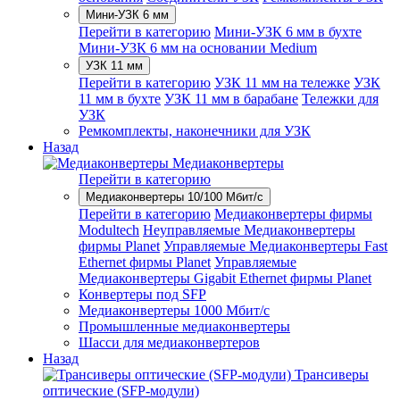
Мини-УЗК 6 мм
Перейти в категорию
Мини-УЗК 6 мм в бухте
Мини-УЗК 6 мм на основании Medium
УЗК 11 мм
Перейти в категорию
УЗК 11 мм на тележке
УЗК
11 мм в бухте
УЗК 11 мм в барабане
Тележки для
УЗК
Ремкомплекты, наконечники для УЗК
Назад
Медиаконвертеры
Перейти в категорию
Медиаконвертеры 10/100 Мбит/с
Перейти в категорию
Медиаконвертеры фирмы
Modultech
Неуправляемые Медиаконвертеры
фирмы Planet
Управляемые Медиаконвертеры Fast
Ethernet фирмы Planet
Управляемые
Медиаконвертеры Gigabit Ethernet фирмы Planet
Конвертеры под SFP
Медиаконвертеры 1000 Мбит/с
Промышленные медиаконвертеры
Шасси для медиаконвертеров
Назад
Трансиверы
оптические (SFP-модули)