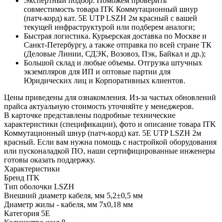
Экспертный подбор. Поможем проверить
совместимость товара ITK Коммутационный шнур
(патч-корд) кат. 5Е UTP LSZH 2м красный с вашей
текущей инфраструктурой или подберем аналоги;
Быстрая логистика. Курьерская доставка по Москве и
Санкт-Петербургу, а также отправка по всей стране ТК
(Деловые Линии, СДЭК, Возовоз, Пэк, Байкал и др.);
Большой склад и любые объемы. Отгрузка штучных
экземпляров для ИП и оптовые партии для
Юридических лиц и Корпоративных клиентов.
Цены приведены для ознакомления. Из‑за частых обновлений
прайса актуальную стоимость уточняйте у менеджеров.
В карточке представлены подробные технические
характеристики (спецификации), фото и описание товара ITK
Коммутационный шнур (патч-корд) кат. 5Е UTP LSZH 2м
красный. Если вам нужна помощь с настройкой оборудования
или пусконаладкой ПО, наши сертифицированные инженеры
готовы оказать поддержку.
Характеристики
Бренд
ITK
Тип оболочки
LSZH
Внешний диаметр кабеля, мм
5,2±0,5 мм
Диаметр жилы - кабеля, мм
7х0,18 мм
Категория
5E