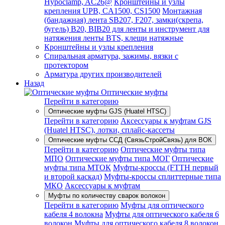
Hypoclamp, AC26@
Кронштейны и узлы
крепления UPB, CA1500, CS1500
Монтажная
(бандажная) лента SB207, F207, замки(скрепа,
бугель) B20, BIB20 для ленты и инструмент для
натяжения ленты BTS, клещи натяжные
Кронштейны и узлы крепления
Спиральная арматура, зажимы, вязки с
протектором
Арматура других производителей
Назад
Оптические муфты
Перейти в категорию
Оптические муфты GJS (Huatel HTSC)
Перейти в категорию
Аксессуары к муфтам GJS
(Huatel HTSC), лотки, сплайс-кассеты
Оптические муфты ССД (СвязьСтройСвязь) для ВОК
Перейти в категорию
Оптические муфты типа
МПО
Оптические муфты типа МОГ
Оптические
муфты типа МТОК
Муфты-кроссы (FTTH первый
и второй каскад)
Муфты-кроссы сплиттерные типа
МКО
Аксессуары к муфтам
Муфты по количеству сварок волокон
Перейти в категорию
Муфты для оптического
кабеля 4 волокна
Муфты для оптического кабеля 6
волокон
Муфты для оптического кабеля 8 волокон