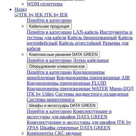
WDM сплиттеры
Назад
ITK by IEK
Перейти в категорию
Кабельная продукция
Перейти в категорию
LAN-кабель
Инструменты и
тестеры для кабеля
Кабель бронированный
Кабель
интерфейсный
Кабель огнестойкий
Разъемы для
кабеля
Комплексные решения DATA GREEN
Перейти в категорию
Лотки кабельные
Оборудование климатическое
Перейти в категорию
Кондиционеры
моноблочные
Кондиционеры прецизионные AIR
Кондиционеры прецизионные FLUID
Кондиционеры прецизионные WATER
Мини-ЦОД
ITK by Utilex
Системы жидкостного охлаждения
Системы мониторинга
Шкафы и аксессуары DATA GREEN
Перейти в категорию
Комплектующие и
аксессуары для шкафов DATA GREEN
Комплектующие и аксессуары для шкафов ITK by
ZPAS
Шкафы серверные DATA GREEN
Компоненты СКС медные