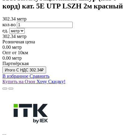
корд) кат. 5Е UTP LSZH 2м красный
302.34
метр
кол-во
ед.
302.34
метр
Розничная цена
0.00
метр
Опт от 10км
0.00
метр
Партнёрская
Итого
C НДС
302.34₽
В избранное
Сравнить
Купить на Озон
Хочу Скидку!