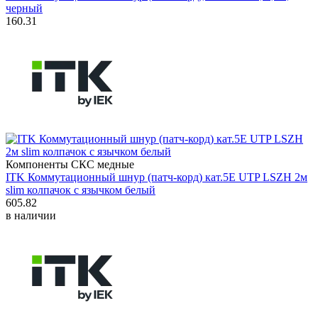
черный
160.31
Компоненты СКС медные
ITK Коммутационный шнур (патч-корд) кат.5E UTP LSZH 2м
slim колпачок с язычком белый
605.82
в наличии