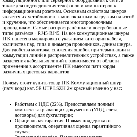
коммутационного или серверного оборудования к сети, а
также для подсоединения телефонов и компьютеров к
информационным розеткам. Основным свойством шнуров
является их устойчивость к многократным нагрузкам на изгиб
и кручение, что обеспечивается многопроволочным
проводником. Самые распространённые и востребованные
типы разъёмов - RJ45-RJ45. На все коммутационные шнуры
ITK нанесена маркировка с указанием категории кабеля,
количества пар, типа и диаметра проводников, длины шнура.
Для удобства монтажа, снижения ошибок при терминации и
коммутации линий в распределительных устройствах, а также
разделения кабельных линий в зависимости от области
применения в ассортименте ITK имеются патч-корды
различных цветовых вариантов.
Почему стоит купить товар ITK Коммутационный шнур
(патч-корд) кат. 5Е UTP LSZH 2м красный именно у нас:
Работаем с НДС (22%). Предоставляем полный
комплект закрывающих документов (УПД, счета,
договоры) для бухгалтерии;
Официальная гарантия. Прямая поддержка от
производителя, оперативная оценка гарантийного
случая;