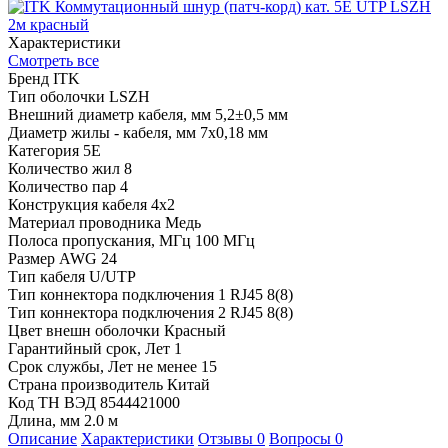
Характеристики
Смотреть все
Бренд
ITK
Тип оболочки
LSZH
Внешний диаметр кабеля, мм
5,2±0,5 мм
Диаметр жилы - кабеля, мм
7х0,18 мм
Категория
5E
Количество жил
8
Количество пар
4
Конструкция кабеля
4x2
Материал проводника
Медь
Полоса пропускания, МГц
100 МГц
Размер AWG
24
Тип кабеля
U/UTP
Тип коннектора подключения 1
RJ45 8(8)
Тип коннектора подключения 2
RJ45 8(8)
Цвет внешн оболочки
Красный
Гарантийный срок, Лет
1
Срок службы, Лет
не менее 15
Страна производитель
Китай
Код ТН ВЭД
8544421000
Длина, мм
2.0 м
Описание
Характеристики
Отзывы
0
Вопросы
0