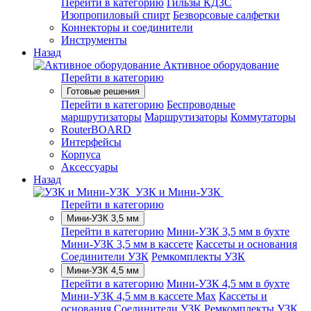
Перейти в категорию
Гильзы КДЗС
Изопропиловый спирт
Безворсовые салфетки
Коннекторы и соединители
Инструменты
Назад
Активное оборудование
Перейти в категорию
Готовые решения
Перейти в категорию
Беспроводные
маршрутизаторы
Маршрутизаторы
Коммутаторы
RouterBOARD
Интерфейсы
Корпуса
Аксессуары
Назад
УЗК и Мини-УЗК
Перейти в категорию
Мини-УЗК 3,5 мм
Перейти в категорию
Мини-УЗК 3,5 мм в бухте
Мини-УЗК 3,5 мм в кассете
Кассеты и основания
Соединители УЗК
Ремкомплекты УЗК
Мини-УЗК 4,5 мм
Перейти в категорию
Мини-УЗК 4,5 мм в бухте
Мини-УЗК 4,5 мм в кассете Max
Кассеты и
основания
Соединители УЗК
Ремкомплекты УЗК