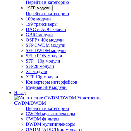
Перейти в категорию
SFP модули
Перейти в категорию
100g модули
1x9 трансиверы
DAC и AOC кабели
GBIC модули
QSFP+ 40g модули
SFP CWDM модули
SFP DWDM модули
SFP xPON модули
SFP+ 10g модули
SFP28 модули
X2 модули
XFP 10g модули
Конвертеры интерфейсов
Медные SFP модули
Назад
Уплотнение
CWDM/DWDM
Перейти в категорию
CWDM мультиплексоры
CWDM фильтры
DWDM мультиплексоры
OADM (ADD/Drop модули)