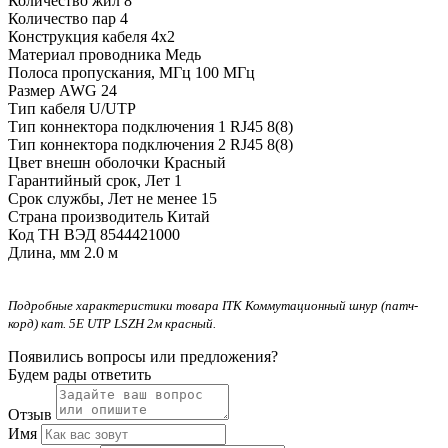
Количество жил
8
Количество пар
4
Конструкция кабеля
4x2
Материал проводника
Медь
Полоса пропускания, МГц
100 МГц
Размер AWG
24
Тип кабеля
U/UTP
Тип коннектора подключения 1
RJ45 8(8)
Тип коннектора подключения 2
RJ45 8(8)
Цвет внешн оболочки
Красный
Гарантийный срок, Лет
1
Срок службы, Лет
не менее 15
Страна производитель
Китай
Код ТН ВЭД
8544421000
Длина, мм
2.0 м
Подробные характеристики товара ITK Коммутационный шнур (патч-
корд) кат. 5Е UTP LSZH 2м красный.
Появились вопросы или предложения?
Будем рады ответить
Отзыв
Имя