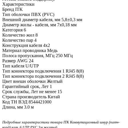
Характеристики
Бренд
ITK
Тип оболочки
ПВХ (PVC)
Внешний диаметр кабеля, мм
5,8±0,3 мм
Диаметр жилы - кабеля, мм
7x0,18 мм
Категория
6
Количество жил
8
Количество пар
4
Конструкция кабеля
4x2
Материал проводника
Медь
Полоса пропускания, МГц
250 МГц
Размер AWG
24
Тип кабеля
U/UTP
Тип коннектора подключения 1
RJ45 8(8)
Тип коннектора подключения 2
RJ45 8(8)
Цвет внешн оболочки
Желтый
Гарантийный срок, Лет
1
Срок службы, Лет
не менее 15
Страна производитель
Китай
Код ТН ВЭД
8544421000
Длина, мм
3.0 м
Подробные характеристики товара ITK Коммутационный шнур (патч-
корд) кат. 6 UTP PVC 3м желтый.