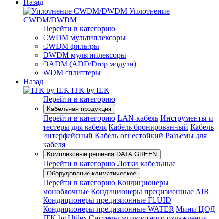
Назад
Уплотнение
CWDM/DWDM
Перейти в категорию
CWDM мультиплексоры
CWDM фильтры
DWDM мультиплексоры
OADM (ADD/Drop модули)
WDM сплиттеры
Назад
ITK by IEK
Перейти в категорию
Кабельная продукция
Перейти в категорию
LAN-кабель
Инструменты и
тестеры для кабеля
Кабель бронированный
Кабель
интерфейсный
Кабель огнестойкий
Разъемы для
кабеля
Комплексные решения DATA GREEN
Перейти в категорию
Лотки кабельные
Оборудование климатическое
Перейти в категорию
Кондиционеры
моноблочные
Кондиционеры прецизионные AIR
Кондиционеры прецизионные FLUID
Кондиционеры прецизионные WATER
Мини-ЦОД
ITK by Utilex
Системы жидкостного охлаждения