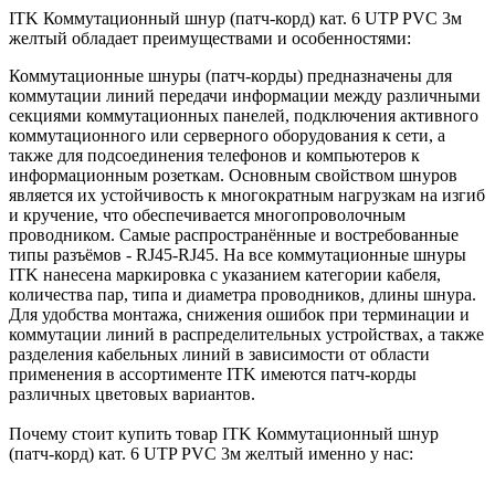
ITK Коммутационный шнур (патч-корд) кат. 6 UTP PVC 3м
желтый обладает преимуществами и особенностями:
Коммутационные шнуры (патч-корды) предназначены для
коммутации линий передачи информации между различными
секциями коммутационных панелей, подключения активного
коммутационного или серверного оборудования к сети, а
также для подсоединения телефонов и компьютеров к
информационным розеткам. Основным свойством шнуров
является их устойчивость к многократным нагрузкам на изгиб
и кручение, что обеспечивается многопроволочным
проводником. Самые распространённые и востребованные
типы разъёмов - RJ45-RJ45. На все коммутационные шнуры
ITK нанесена маркировка с указанием категории кабеля,
количества пар, типа и диаметра проводников, длины шнура.
Для удобства монтажа, снижения ошибок при терминации и
коммутации линий в распределительных устройствах, а также
разделения кабельных линий в зависимости от области
применения в ассортименте ITK имеются патч-корды
различных цветовых вариантов.
Почему стоит купить товар ITK Коммутационный шнур
(патч-корд) кат. 6 UTP PVC 3м желтый именно у нас: