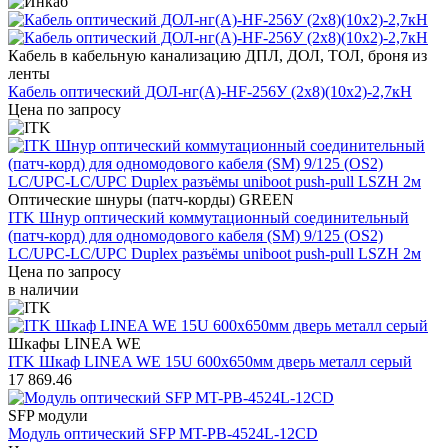
Кабель в кабельную канализацию ДПЛ, ДОЛ, ТОЛ, броня из
ленты
Кабель оптический ДОЛ-нг(А)-HF-256У (2х8)(10х2)-2,7кН
Цена по запросу
Оптические шнуры (патч-корды) GREEN
ITK Шнур оптический коммутационный соединительный
(патч-корд) для одномодового кабеля (SM) 9/125 (OS2)
LC/UPC-LC/UPC Duplex разъёмы uniboot push-pull LSZH 2м
Цена по запросу
в наличии
Шкафы LINEA WE
ITK Шкаф LINEA WE 15U 600x650мм дверь металл серый
17 869.46
SFP модули
Модуль оптический SFP MT-PB-4524L-12CD