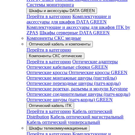
Системы мониторинга
Шкафы и аксессуары DATA GREEN
Перейти в категорию
Комплектующие и
аксессуары для шкафов DATA GREEN
Комплектующие и аксессуары для шкафов ITK by
ZPAS
Шкафы серверные DATA GREEN
Компоненты СКС медные
Оптический кабель и компоненты
Перейти в категорию
Компоненты СКС оптические
Перейти в категорию
Оптические адаптеры
Оптические кабельные сборки GREEN
Оптические кроссы
Оптические кроссы GREEN
Оптические монтажные шнуры (пигтейлы)
Оптические переходные шнуры (патч-корды)
Оптические розетки, разъемы и модули Keystone
Оптические соединительные шнуры (патч-корды)
Оптические шнуры (патч-корды) GREEN
Оптический кабель ITK
Перейти в категорию
Кабель оптический
Distribution
Кабель оптический магистральный
Кабель оптический универсальный
Шкафы телекоммуникационные
Перейти в категорию
Комплектующие и