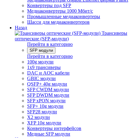
Конвертеры под SFP
Медиаконвертеры 1000 Мбит/с
Промышленные медиаконвертеры
Шасси для медиаконвертеров
Назад
Трансиверы
оптические (SFP-модули)
Перейти в категорию
SFP модули
Перейти в категорию
100g модули
1x9 трансиверы
DAC и AOC кабели
GBIC модули
QSFP+ 40g модули
SFP CWDM модули
SFP DWDM модули
SFP xPON модули
SFP+ 10g модули
SFP28 модули
X2 модули
XFP 10g модули
Конвертеры интерфейсов
Медные SFP модули