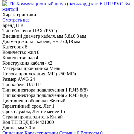
Характеристики
Смотреть все
Бренд
ITK
Тип оболочки
ПВХ (PVC)
Внешний диаметр кабеля, мм
5,8±0,3 мм
Диаметр жилы - кабеля, мм
7x0,18 мм
Категория
6
Количество жил
8
Количество пар
4
Конструкция кабеля
4x2
Материал проводника
Медь
Полоса пропускания, МГц
250 МГц
Размер AWG
24
Тип кабеля
U/UTP
Тип коннектора подключения 1
RJ45 8(8)
Тип коннектора подключения 2
RJ45 8(8)
Цвет внешн оболочки
Желтый
Гарантийный срок, Лет
1
Срок службы, Лет
не менее 15
Страна производитель
Китай
Код ТН ВЭД
8544421000
Длина, мм
3.0 м
Описание
Характеристики
Отзывы
0
Вопросы
0