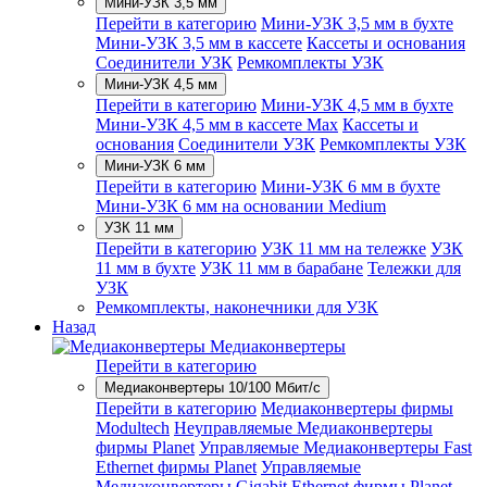
Мини-УЗК 3,5 мм
Перейти в категорию
Мини-УЗК 3,5 мм в бухте
Мини-УЗК 3,5 мм в кассете
Кассеты и основания
Соединители УЗК
Ремкомплекты УЗК
Мини-УЗК 4,5 мм
Перейти в категорию
Мини-УЗК 4,5 мм в бухте
Мини-УЗК 4,5 мм в кассете Max
Кассеты и
основания
Соединители УЗК
Ремкомплекты УЗК
Мини-УЗК 6 мм
Перейти в категорию
Мини-УЗК 6 мм в бухте
Мини-УЗК 6 мм на основании Medium
УЗК 11 мм
Перейти в категорию
УЗК 11 мм на тележке
УЗК
11 мм в бухте
УЗК 11 мм в барабане
Тележки для
УЗК
Ремкомплекты, наконечники для УЗК
Назад
Медиаконвертеры
Перейти в категорию
Медиаконвертеры 10/100 Мбит/с
Перейти в категорию
Медиаконвертеры фирмы
Modultech
Неуправляемые Медиаконвертеры
фирмы Planet
Управляемые Медиаконвертеры Fast
Ethernet фирмы Planet
Управляемые
Медиаконвертеры Gigabit Ethernet фирмы Planet