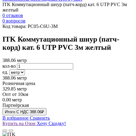
ITK Коммутационный шнур (патч-корд) кат. 6 UTP PVC 3м
желтый
0 отзывов
0 вопросов
Код товара:
PC05-C6U-3M
ITK Коммутационный шнур (патч-
корд) кат. 6 UTP PVC 3м желтый
388.06
метр
кол-во
ед.
388.06
метр
Розничная цена
329.85
метр
Опт от 10км
0.00
метр
Партнёрская
Итого
C НДС
388.06₽
В избранное
Сравнить
Купить на Озон
Хочу Скидку!