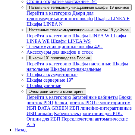
Стойки открытые монтажные 19"
Напольные телекоммуникационные шкафы 19 дюймов
Перейти в категорию
Двери для
телекоммуникационного шкафа
Шкафы LINEA E
Шкафы LINEA N
Настенные телекоммуникационные шкафы 19 дюймов
Перейти в категорию
Шкафы LINEA W
Шкафы
LINEA WE
Шкафы LINEA WS
Телекоммуникационные шкафы 42U
Аксессуары для шкафов и стоек
Шкафы 19" производства Россия
Перейти в категорию
Шкафы настенные
Шкафы
напольные
Шкафы антивандальные
Шкафы аккумуляторные
Шкафы серверные 19"
Шкафы уличные
Электропитание и мониторинг
Перейти в категорию
Батарейные кабинеты
Блоки
розеток PDU
Блоки розеток PDU с мониторингом
ИБП DATA GREEN
ИБП линейно-интерактивные
ИБП онлайн
Кабели электропитания для PDU
Опции для ИБП
Переключатели автоматические
ATS
Назад