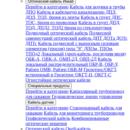
Оптический кабель Инкаб
Перейти в категорию
Кабель для задувки в трубы
ДПО
Кабель в кабельную канализацию ДПЛ,
ДОЛ, ТОЛ, броня из ленты
Кабель в грунт ДПС,
ТОС, броня из проволоки
Кабель в грунт ДПД,
ТОД, ДПД2, ТОД2 броня из стеклопрутков
Подводный оптический кабель
Подвесной
самонесущий оптический кабель ДПТ ДОТа ДОТс
ДПТс
Кабель подвесной с выносным силовым
элементом (тросом) типа "8" ДПОм, ТПОм,
ТПОд2
Локальный (дроп-кабель, последняя миля)
ОБК-А, ОВК-А, ОМП-2Д, ОВП-2Д
Кабель
локальный распределительный ОБР-В, ОБР-У,
Райзер ОМВ, Райзер ОБВ-М
Грозотрос/ОКГТ,
встроенный в Грозотрос ОКГТ-Ц, ОКГТ-С
Огнестойкие оптические кабели
Специальные продукты
Перейти в категорию
Капиллярный трубопровод
для скважин
Гидравлические линии управления
Кабель-датчик
Перейти в категорию
Стационарный кабель для
скважин
Кабель для мониторинга трубопроводов
Геофизический кабель
Комбинированные
оптические решения
Оптический кабель Окей-кабель