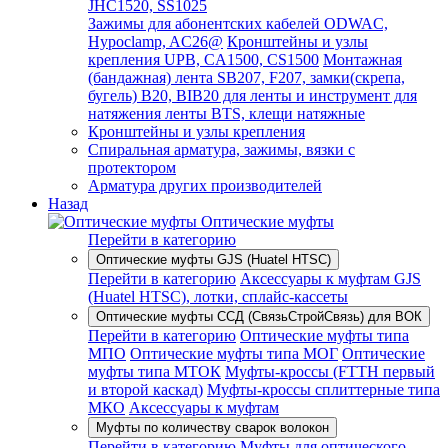
JHC1520, SS1025
Зажимы для абонентских кабелей ODWAC,
Hypoclamp, AC26@
Кронштейны и узлы
крепления UPB, CA1500, CS1500
Монтажная
(бандажная) лента SB207, F207, замки(скрепа,
бугель) B20, BIB20 для ленты и инструмент для
натяжения ленты BTS, клещи натяжные
Кронштейны и узлы крепления
Спиральная арматура, зажимы, вязки с
протектором
Арматура других производителей
Назад
Оптические муфты
Перейти в категорию
Оптические муфты GJS (Huatel HTSC)
Перейти в категорию
Аксессуары к муфтам GJS
(Huatel HTSC), лотки, сплайс-кассеты
Оптические муфты ССД (СвязьСтройСвязь) для ВОК
Перейти в категорию
Оптические муфты типа
МПО
Оптические муфты типа МОГ
Оптические
муфты типа МТОК
Муфты-кроссы (FTTH первый
и второй каскад)
Муфты-кроссы сплиттерные типа
МКО
Аксессуары к муфтам
Муфты по количеству сварок волокон
Перейти в категорию
Муфты для оптического