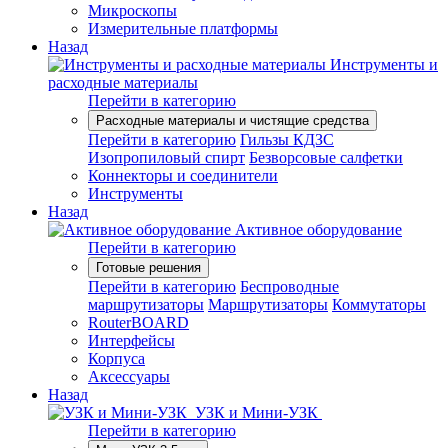
Микроскопы
Измерительные платформы
Назад
Инструменты и
расходные материалы
Перейти в категорию
Расходные материалы и чистящие средства
Перейти в категорию
Гильзы КДЗС
Изопропиловый спирт
Безворсовые салфетки
Коннекторы и соединители
Инструменты
Назад
Активное оборудование
Перейти в категорию
Готовые решения
Перейти в категорию
Беспроводные
маршрутизаторы
Маршрутизаторы
Коммутаторы
RouterBOARD
Интерфейсы
Корпуса
Аксессуары
Назад
УЗК и Мини-УЗК
Перейти в категорию