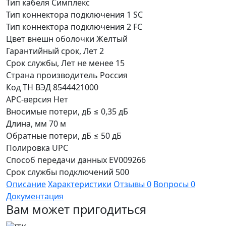
Тип кабеля
Симплекс
Тип коннектора подключения 1
SC
Тип коннектора подключения 2
FC
Цвет внешн оболочки
Желтый
Гарантийный срок, Лет
2
Срок службы, Лет
не менее 15
Страна производитель
Россия
Код ТН ВЭД
8544421000
APC-версия
Нет
Вносимые потери, дБ
≤ 0,35 дБ
Длина, мм
70 м
Обратные потери, дБ
≤ 50 дБ
Полировка
UPC
Способ передачи данных
EV009266
Срок службы подключений
500
Описание
Характеристики
Отзывы
0
Вопросы
0
Документация
Вам может пригодиться