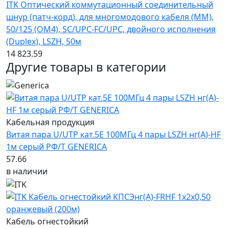
ITK Оптический коммутационный соединительный
шнур (патч-корд), для многомодового кабеля (MM),
50/125 (OM4), SC/UPC-FC/UPC, двойного исполнения
(Duplex), LSZH, 50м
14 823.59
Другие товары в категории
Кабельная продукция
Витая пара U/UTP кат.5E 100МГц 4 пары LSZH нг(А)-HF
1м серый РФ/Т GENERICA
57.66
в наличии
Кабель огнестойкий