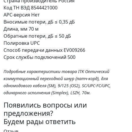
Страна производитель
Россия
Код ТН ВЭД
8544421000
APC-версия
Нет
Вносимые потери, дБ
≤ 0,35 дБ
Длина, мм
70 м
Обратные потери, дБ
≤ 50 дБ
Полировка
UPC
Способ передачи данных
EV009266
Срок службы подключений
500
Подробные характеристики товара ITK Оптический
коммутационный переходной шнур (патч-корд), для
одномодового кабеля (SM), 9/125 (OS2), SC/UPC-FC/UPC,
одинарного исполнения (Simplex), LSZH, 70м.
Появились вопросы или
предложения?
Будем рады ответить
Отзыв