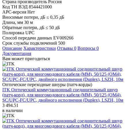
Страна производитель
Россия
Код ТН ВЭД
8544421000
APC-версия
Нет
Вносимые потери, дБ
≤ 0,35 дБ
Длина, мм
30 м
Обратные потери, дБ
≤ 50 дБ
Полировка
UPC
Способ передачи данных
EV009266
Срок службы подключений
500
Описание
Характеристики
Отзывы
0
Вопросы
0
Документация
Вам может пригодиться
Оптические переходные шнуры (патч-корды)
ITK Оптический коммутационный соединительный шнур
(патч-корд), для многомодового кабеля (MM), 50/125 (OM4),
SC/UPC-FC/UPC, двойного исполнения (Duplex), LSZH, 10м
3 494.51
в наличии