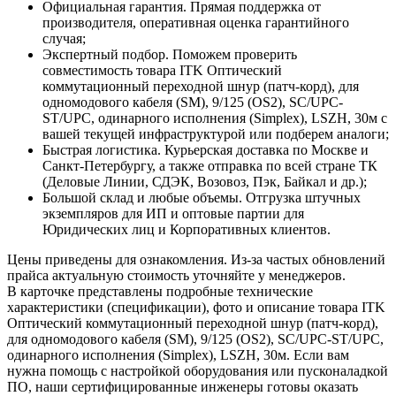
Официальная гарантия. Прямая поддержка от
производителя, оперативная оценка гарантийного
случая;
Экспертный подбор. Поможем проверить
совместимость товара ITK Оптический
коммутационный переходной шнур (патч-корд), для
одномодового кабеля (SM), 9/125 (OS2), SC/UPC-
ST/UPC, одинарного исполнения (Simplex), LSZH, 30м с
вашей текущей инфраструктурой или подберем аналоги;
Быстрая логистика. Курьерская доставка по Москве и
Санкт-Петербургу, а также отправка по всей стране ТК
(Деловые Линии, СДЭК, Возовоз, Пэк, Байкал и др.);
Большой склад и любые объемы. Отгрузка штучных
экземпляров для ИП и оптовые партии для
Юридических лиц и Корпоративных клиентов.
Цены приведены для ознакомления. Из‑за частых обновлений
прайса актуальную стоимость уточняйте у менеджеров.
В карточке представлены подробные технические
характеристики (спецификации), фото и описание товара ITK
Оптический коммутационный переходной шнур (патч-корд),
для одномодового кабеля (SM), 9/125 (OS2), SC/UPC-ST/UPC,
одинарного исполнения (Simplex), LSZH, 30м. Если вам
нужна помощь с настройкой оборудования или пусконаладкой
ПО, наши сертифицированные инженеры готовы оказать