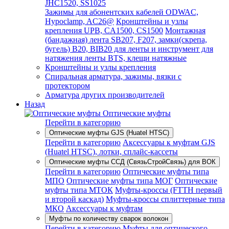
JHC1520, SS1025
Зажимы для абонентских кабелей ODWAC,
Hypoclamp, AC26@
Кронштейны и узлы
крепления UPB, CA1500, CS1500
Монтажная
(бандажная) лента SB207, F207, замки(скрепа,
бугель) B20, BIB20 для ленты и инструмент для
натяжения ленты BTS, клещи натяжные
Кронштейны и узлы крепления
Спиральная арматура, зажимы, вязки с
протектором
Арматура других производителей
Назад
Оптические муфты
Перейти в категорию
Оптические муфты GJS (Huatel HTSC)
Перейти в категорию
Аксессуары к муфтам GJS
(Huatel HTSC), лотки, сплайс-кассеты
Оптические муфты ССД (СвязьСтройСвязь) для ВОК
Перейти в категорию
Оптические муфты типа
МПО
Оптические муфты типа МОГ
Оптические
муфты типа МТОК
Муфты-кроссы (FTTH первый
и второй каскад)
Муфты-кроссы сплиттерные типа
МКО
Аксессуары к муфтам
Муфты по количеству сварок волокон
Перейти в категорию
Муфты для оптического