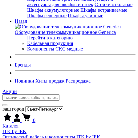
аксессуары для шкафов и стоек
Стойки открытые
Шкафы аккумуляторные
Шкафы встраиваемые
Шкафы серверные
Шкафы уличные
Назад
Оборудование телекоммуникационное Generica
Перейти в категорию
Кабельная продукция
Компоненты СКС медные
Бренды
Новинки
Хиты продаж
Распродажа
Акции
ваш город
0
Каталог
ITK by IEK
Оптический кабель и компоненты ITK by IEK