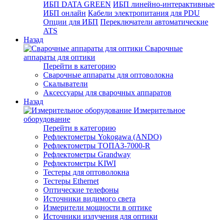
ИБП DATA GREEN
ИБП линейно-интерактивные
ИБП онлайн
Кабели электропитания для PDU
Опции для ИБП
Переключатели автоматические
ATS
Назад
Сварочные
аппараты для оптики
Перейти в категорию
Сварочные аппараты для оптоволокна
Скалыватели
Аксессуары для сварочных аппаратов
Назад
Измерительное
оборудование
Перейти в категорию
Рефлектометры Yokogawa (ANDO)
Рефлектометры ТОПАЗ-7000-R
Рефлектометры Grandway
Рефлектометры KIWI
Тестеры для оптоволокна
Тестеры Ethernet
Оптические телефоны
Источники видимого света
Измерители мощности в оптике
Источники излучения для оптики