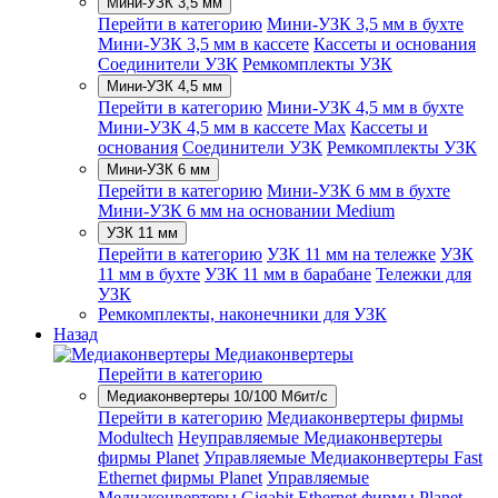
Мини-УЗК 3,5 мм
Перейти в категорию
Мини-УЗК 3,5 мм в бухте
Мини-УЗК 3,5 мм в кассете
Кассеты и основания
Соединители УЗК
Ремкомплекты УЗК
Мини-УЗК 4,5 мм
Перейти в категорию
Мини-УЗК 4,5 мм в бухте
Мини-УЗК 4,5 мм в кассете Max
Кассеты и
основания
Соединители УЗК
Ремкомплекты УЗК
Мини-УЗК 6 мм
Перейти в категорию
Мини-УЗК 6 мм в бухте
Мини-УЗК 6 мм на основании Medium
УЗК 11 мм
Перейти в категорию
УЗК 11 мм на тележке
УЗК
11 мм в бухте
УЗК 11 мм в барабане
Тележки для
УЗК
Ремкомплекты, наконечники для УЗК
Назад
Медиаконвертеры
Перейти в категорию
Медиаконвертеры 10/100 Мбит/с
Перейти в категорию
Медиаконвертеры фирмы
Modultech
Неуправляемые Медиаконвертеры
фирмы Planet
Управляемые Медиаконвертеры Fast
Ethernet фирмы Planet
Управляемые
Медиаконвертеры Gigabit Ethernet фирмы Planet