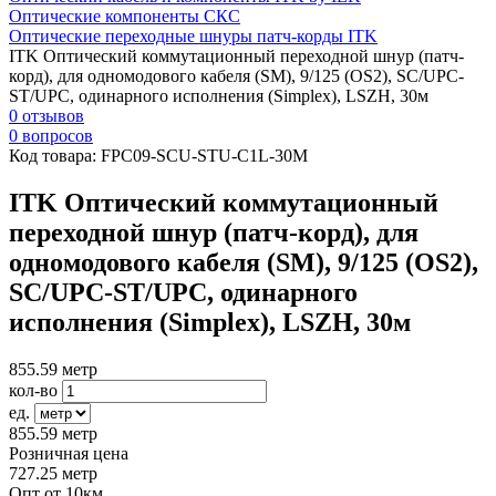
Оптические компоненты СКС
Оптические переходные шнуры патч-корды ITK
ITK Оптический коммутационный переходной шнур (патч-
корд), для одномодового кабеля (SM), 9/125 (OS2), SC/UPC-
ST/UPC, одинарного исполнения (Simplex), LSZH, 30м
0 отзывов
0 вопросов
Код товара:
FPC09-SCU-STU-C1L-30M
ITK Оптический коммутационный
переходной шнур (патч-корд), для
одномодового кабеля (SM), 9/125 (OS2),
SC/UPC-ST/UPC, одинарного
исполнения (Simplex), LSZH, 30м
855.59
метр
кол-во
ед.
855.59
метр
Розничная цена
727.25
метр
Опт от 10км