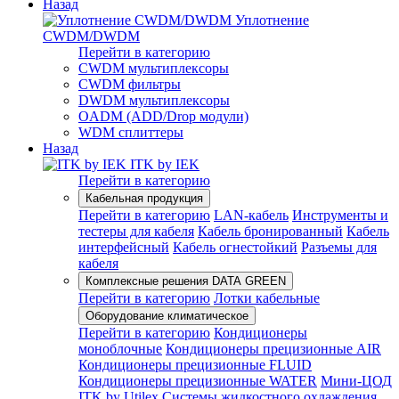
Назад
Уплотнение
CWDM/DWDM
Перейти в категорию
CWDM мультиплексоры
CWDM фильтры
DWDM мультиплексоры
OADM (ADD/Drop модули)
WDM сплиттеры
Назад
ITK by IEK
Перейти в категорию
Кабельная продукция
Перейти в категорию
LAN-кабель
Инструменты и
тестеры для кабеля
Кабель бронированный
Кабель
интерфейсный
Кабель огнестойкий
Разъемы для
кабеля
Комплексные решения DATA GREEN
Перейти в категорию
Лотки кабельные
Оборудование климатическое
Перейти в категорию
Кондиционеры
моноблочные
Кондиционеры прецизионные AIR
Кондиционеры прецизионные FLUID
Кондиционеры прецизионные WATER
Мини-ЦОД
ITK by Utilex
Системы жидкостного охлаждения