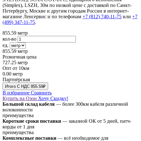
(Simplex), LSZH, 30м по низкой цене с доставкой по Санкт-
Петербургу, Москве и другим городам России в интернет-
магазине Ленсервис и по телефонам
+7 (812) 740-11-75
или
+7
(499) 347-11-75
.
855.59
метр
кол-во
ед.
855.59
метр
Розничная цена
727.25
метр
Опт от 10км
0.00
метр
Партнёрская
Итого
C НДС
855.59₽
В избранное
Сравнить
Купить на Озон
Хочу Скидку!
Большой склад кабеля
— более 300км кабеля различной
волоконности
преимущества
Короткие сроки поставки
— заказной ОК от 5 дней, патч-
корды от 1 дня
преимущества
Комплексные поставки
— всё необходимое для