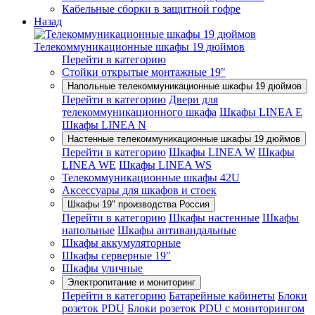
Кабельные сборки в защитной гофре
Назад
Телекоммуникационные шкафы 19 дюймов
Перейти в категорию
Стойки открытые монтажные 19"
Напольные телекоммуникационные шкафы 19 дюймов
Перейти в категорию
Двери для
телекоммуникационного шкафа
Шкафы LINEA E
Шкафы LINEA N
Настенные телекоммуникационные шкафы 19 дюймов
Перейти в категорию
Шкафы LINEA W
Шкафы
LINEA WE
Шкафы LINEA WS
Телекоммуникационные шкафы 42U
Аксессуары для шкафов и стоек
Шкафы 19" производства Россия
Перейти в категорию
Шкафы настенные
Шкафы
напольные
Шкафы антивандальные
Шкафы аккумуляторные
Шкафы серверные 19"
Шкафы уличные
Электропитание и мониторинг
Перейти в категорию
Батарейные кабинеты
Блоки
розеток PDU
Блоки розеток PDU с мониторингом