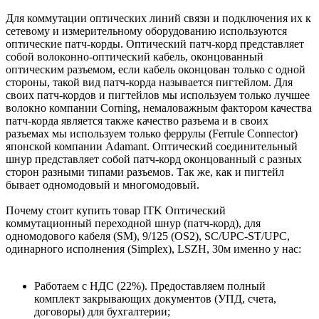
Для коммутации оптических линий связи и подключения их к
сетевому и измерительному оборудованию используются
оптические патч-корды. Оптический патч-корд представляет
собой волоконно-оптический кабель, оконцованный
оптическим разъемом, если кабель оконцован только с одной
стороны, такой вид патч-корда называется пигтейлом. Для
своих патч-кордов и пигтейлов мы используем только лучшее
волокно компании Corning, немаловажным фактором качества
патч-корда является также качество разъема и в своих
разъемах мы используем только феррулы (Ferrule Connector)
японской компании Adamant. Оптический соединительный
шнур представляет собой патч-корд оконцованный с разных
сторон разными типами разъемов. Так же, как и пигтейл
бывает одномодовый и многомодовый.
Почему стоит купить товар ITK Оптический
коммутационный переходной шнур (патч-корд), для
одномодового кабеля (SM), 9/125 (OS2), SC/UPC-ST/UPC,
одинарного исполнения (Simplex), LSZH, 30м именно у нас:
Работаем с НДС (22%). Предоставляем полный
комплект закрывающих документов (УПД, счета,
договоры) для бухгалтерии;