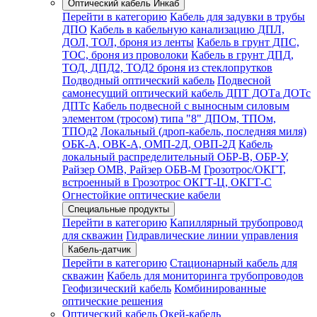
Оптический кабель Инкаб
Перейти в категорию
Кабель для задувки в трубы
ДПО
Кабель в кабельную канализацию ДПЛ,
ДОЛ, ТОЛ, броня из ленты
Кабель в грунт ДПС,
ТОС, броня из проволоки
Кабель в грунт ДПД,
ТОД, ДПД2, ТОД2 броня из стеклопрутков
Подводный оптический кабель
Подвесной
самонесущий оптический кабель ДПТ ДОТа ДОТс
ДПТс
Кабель подвесной с выносным силовым
элементом (тросом) типа "8" ДПОм, ТПОм,
ТПОд2
Локальный (дроп-кабель, последняя миля)
ОБК-А, ОВК-А, ОМП-2Д, ОВП-2Д
Кабель
локальный распределительный ОБР-В, ОБР-У,
Райзер ОМВ, Райзер ОБВ-М
Грозотрос/ОКГТ,
встроенный в Грозотрос ОКГТ-Ц, ОКГТ-С
Огнестойкие оптические кабели
Специальные продукты
Перейти в категорию
Капиллярный трубопровод
для скважин
Гидравлические линии управления
Кабель-датчик
Перейти в категорию
Стационарный кабель для
скважин
Кабель для мониторинга трубопроводов
Геофизический кабель
Комбинированные
оптические решения
Оптический кабель Окей-кабель