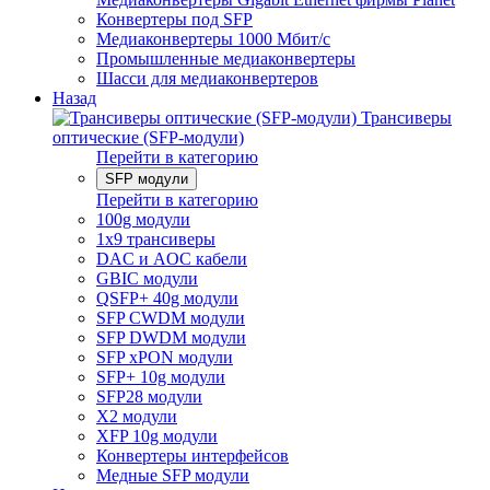
Конвертеры под SFP
Медиаконвертеры 1000 Мбит/с
Промышленные медиаконвертеры
Шасси для медиаконвертеров
Назад
Трансиверы
оптические (SFP-модули)
Перейти в категорию
SFP модули
Перейти в категорию
100g модули
1x9 трансиверы
DAC и AOC кабели
GBIC модули
QSFP+ 40g модули
SFP CWDM модули
SFP DWDM модули
SFP xPON модули
SFP+ 10g модули
SFP28 модули
X2 модули
XFP 10g модули
Конвертеры интерфейсов
Медные SFP модули