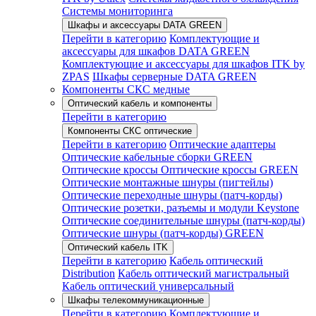
Системы мониторинга
Шкафы и аксессуары DATA GREEN
Перейти в категорию
Комплектующие и
аксессуары для шкафов DATA GREEN
Комплектующие и аксессуары для шкафов ITK by
ZPAS
Шкафы серверные DATA GREEN
Компоненты СКС медные
Оптический кабель и компоненты
Перейти в категорию
Компоненты СКС оптические
Перейти в категорию
Оптические адаптеры
Оптические кабельные сборки GREEN
Оптические кроссы
Оптические кроссы GREEN
Оптические монтажные шнуры (пигтейлы)
Оптические переходные шнуры (патч-корды)
Оптические розетки, разъемы и модули Keystone
Оптические соединительные шнуры (патч-корды)
Оптические шнуры (патч-корды) GREEN
Оптический кабель ITK
Перейти в категорию
Кабель оптический
Distribution
Кабель оптический магистральный
Кабель оптический универсальный
Шкафы телекоммуникационные
Перейти в категорию
Комплектующие и