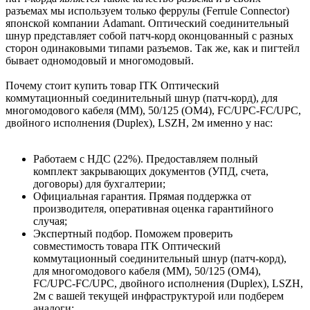
разъемах мы используем только феррулы (Ferrule Connector)
японской компании Adamant. Оптический соединительный
шнур представляет собой патч-корд оконцованный с разных
сторон одинаковыми типами разъемов. Так же, как и пигтейл
бывает одномодовый и многомодовый.
Почему стоит купить товар ITK Оптический
коммутационный соединительный шнур (патч-корд), для
многомодового кабеля (MM), 50/125 (OM4), FC/UPC-FC/UPC,
двойного исполнения (Duplex), LSZH, 2м именно у нас:
Работаем с НДС (22%). Предоставляем полный
комплект закрывающих документов (УПД, счета,
договоры) для бухгалтерии;
Официальная гарантия. Прямая поддержка от
производителя, оперативная оценка гарантийного
случая;
Экспертный подбор. Поможем проверить
совместимость товара ITK Оптический
коммутационный соединительный шнур (патч-корд),
для многомодового кабеля (MM), 50/125 (OM4),
FC/UPC-FC/UPC, двойного исполнения (Duplex), LSZH,
2м с вашей текущей инфраструктурой или подберем
аналоги;