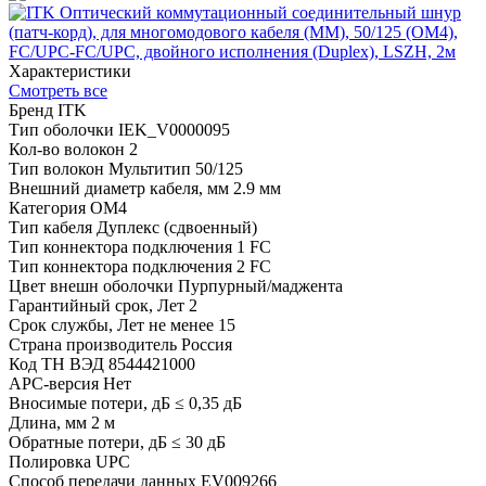
Характеристики
Смотреть все
Бренд
ITK
Тип оболочки
IEK_V0000095
Кол-во волокон
2
Тип волокон
Мультитип 50/125
Внешний диаметр кабеля, мм
2.9 мм
Категория
OM4
Тип кабеля
Дуплекс (сдвоенный)
Тип коннектора подключения 1
FC
Тип коннектора подключения 2
FC
Цвет внешн оболочки
Пурпурный/маджента
Гарантийный срок, Лет
2
Срок службы, Лет
не менее 15
Страна производитель
Россия
Код ТН ВЭД
8544421000
APC-версия
Нет
Вносимые потери, дБ
≤ 0,35 дБ
Длина, мм
2 м
Обратные потери, дБ
≤ 30 дБ
Полировка
UPC
Способ передачи данных
EV009266