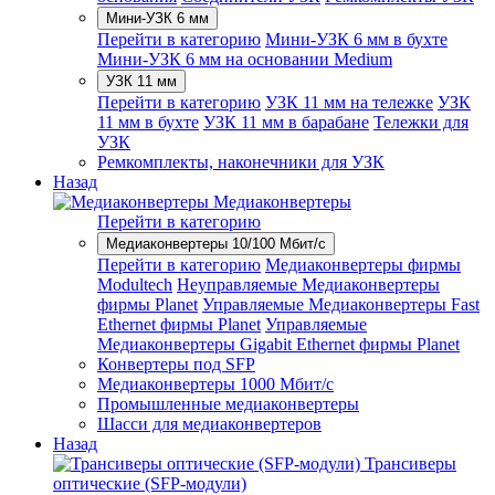
Мини-УЗК 6 мм
Перейти в категорию
Мини-УЗК 6 мм в бухте
Мини-УЗК 6 мм на основании Medium
УЗК 11 мм
Перейти в категорию
УЗК 11 мм на тележке
УЗК
11 мм в бухте
УЗК 11 мм в барабане
Тележки для
УЗК
Ремкомплекты, наконечники для УЗК
Назад
Медиаконвертеры
Перейти в категорию
Медиаконвертеры 10/100 Мбит/с
Перейти в категорию
Медиаконвертеры фирмы
Modultech
Неуправляемые Медиаконвертеры
фирмы Planet
Управляемые Медиаконвертеры Fast
Ethernet фирмы Planet
Управляемые
Медиаконвертеры Gigabit Ethernet фирмы Planet
Конвертеры под SFP
Медиаконвертеры 1000 Мбит/с
Промышленные медиаконвертеры
Шасси для медиаконвертеров
Назад
Трансиверы
оптические (SFP-модули)