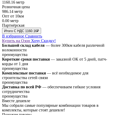
1160.16
метр
Розничная цена
986.14
метр
Опт от 10км
0.00
метр
Партнёрская
Итого
C НДС
1160.16₽
В избранное
Сравнить
Купить на Озон
Хочу Скидку!
Большой склад кабеля
— более 300км кабеля различной
волоконности
преимущества
Короткие сроки поставки
— заказной ОК от 5 дней, патч-
корды от 1 дня
преимущества
Комплексные поставки
— всё необходимое для
строительства сетей связи
преимущества
Доставка по всей РФ
— обеспечиваем гибкие условия
сотрудничества
преимущества
Вместе дешевле
Мы собрали самые популярные комбинации товаров в
комплекты, которые стоят дешевле!
Похожие товары