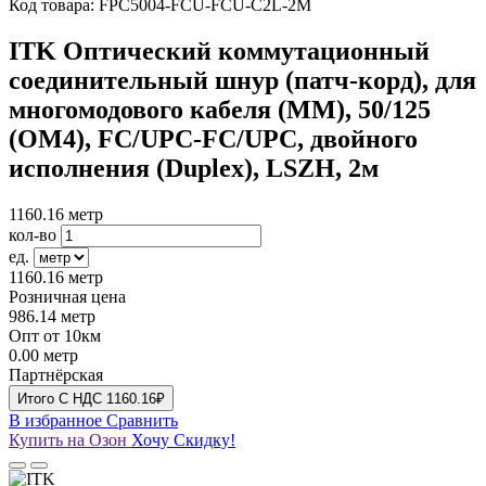
Код товара:
FPC5004-FCU-FCU-C2L-2M
ITK Оптический коммутационный
соединительный шнур (патч-корд), для
многомодового кабеля (MM), 50/125
(OM4), FC/UPC-FC/UPC, двойного
исполнения (Duplex), LSZH, 2м
1160.16
метр
кол-во
ед.
1160.16
метр
Розничная цена
986.14
метр
Опт от 10км
0.00
метр
Партнёрская
Итого
C НДС
1160.16₽
В избранное
Сравнить
Купить на Озон
Хочу Скидку!