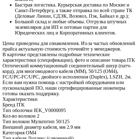
Быстрая логистика. Курьерская доставка по Москве и
Санкт-Петербургу, а также отправка по всей стране ТК
(Деловые Линии, СДЭК, Возовоз, Пэк, Байкал и др.);
Большой склад и любые объемы. Отгрузка штучных
экземпляров для ИП и оптовые партии для
Юридических лиц и Корпоративных клиентов.
Цены приведены для ознакомления. Из‑за частых обновлений
прайса актуальную стоимость уточняйте у менеджеров.
В карточке представлены подробные технические
характеристики (спецификации), фото и описание товара ITK
Оптический коммутационный соединительный шнур (патч-
корд), для многомодового кабеля (MM), 50/125 (OM4),
FC/UPC-FC/UPC, двойного исполнения (Duplex), LSZH, 2м.
Если вам нужна помощь с настройкой оборудования или
пусконаладкой ПО, наши сертифицированные инженеры
готовы оказать поддержку.
Характеристики
Бренд
ITK
Тип оболочки
IEK_V0000095
Кол-во волокон
2
Тип волокон
Мультитип 50/125
Внешний диаметр кабеля, мм
2.9 мм
Категория
OM4
Тип кабеля
Дуплекс (сдвоенный)