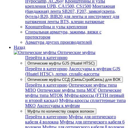
Hypoclamp, AC26@
Кронштейны и узлы
крепления UPB, CA1500, CS1500
Монтажная
(бандажная) лента SB207, F207, замки(скрепа,
бугель) B20, BIB20 для ленты и инструмент для
натяжения ленты BTS, клещи натяжные
Кронштейны и узлы крепления
Спиральная арматура, зажимы, вязки с
протектором
Арматура других производителей
Назад
Оптические муфты
Перейти в категорию
Оптические муфты GJS (Huatel HTSC)
Перейти в категорию
Аксессуары к муфтам GJS
(Huatel HTSC), лотки, сплайс-кассеты
Оптические муфты ССД (СвязьСтройСвязь) для ВОК
Перейти в категорию
Оптические муфты типа
МПО
Оптические муфты типа МОГ
Оптические
муфты типа МТОК
Муфты-кроссы (FTTH первый
и второй каскад)
Муфты-кроссы сплиттерные типа
МКО
Аксессуары к муфтам
Муфты по количеству сварок волокон
Перейти в категорию
Муфты для оптического
кабеля 4 волокна
Муфты для оптического кабеля 6
волокон
Муфты для оптического кабеля 8 волокон