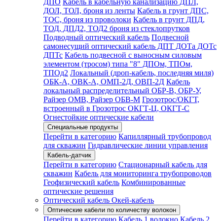
ДПО
Кабель в кабельную канализацию ДПЛ,
ДОЛ, ТОЛ, броня из ленты
Кабель в грунт ДПС,
ТОС, броня из проволоки
Кабель в грунт ДПД,
ТОД, ДПД2, ТОД2 броня из стеклопрутков
Подводный оптический кабель
Подвесной
самонесущий оптический кабель ДПТ ДОТа ДОТс
ДПТс
Кабель подвесной с выносным силовым
элементом (тросом) типа "8" ДПОм, ТПОм,
ТПОд2
Локальный (дроп-кабель, последняя миля)
ОБК-А, ОВК-А, ОМП-2Д, ОВП-2Д
Кабель
локальный распределительный ОБР-В, ОБР-У,
Райзер ОМВ, Райзер ОБВ-М
Грозотрос/ОКГТ,
встроенный в Грозотрос ОКГТ-Ц, ОКГТ-С
Огнестойкие оптические кабели
Специальные продукты
Перейти в категорию
Капиллярный трубопровод
для скважин
Гидравлические линии управления
Кабель-датчик
Перейти в категорию
Стационарный кабель для
скважин
Кабель для мониторинга трубопроводов
Геофизический кабель
Комбинированные
оптические решения
Оптический кабель Окей-кабель
Оптические кабели по количеству волокон
Перейти в категорию
Кабель 1 волокно
Кабель 2