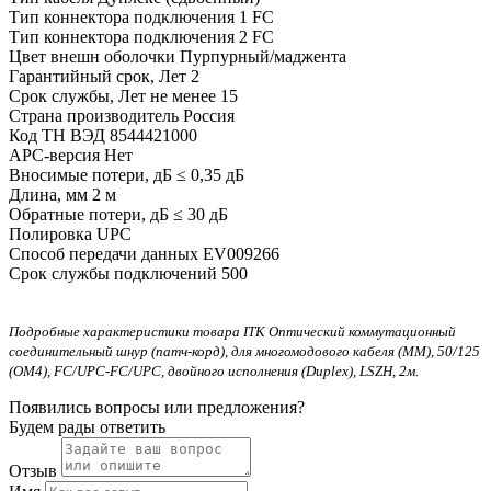
Тип коннектора подключения 1
FC
Тип коннектора подключения 2
FC
Цвет внешн оболочки
Пурпурный/маджента
Гарантийный срок, Лет
2
Срок службы, Лет
не менее 15
Страна производитель
Россия
Код ТН ВЭД
8544421000
APC-версия
Нет
Вносимые потери, дБ
≤ 0,35 дБ
Длина, мм
2 м
Обратные потери, дБ
≤ 30 дБ
Полировка
UPC
Способ передачи данных
EV009266
Срок службы подключений
500
Подробные характеристики товара ITK Оптический коммутационный
соединительный шнур (патч-корд), для многомодового кабеля (MM), 50/125
(OM4), FC/UPC-FC/UPC, двойного исполнения (Duplex), LSZH, 2м.
Появились вопросы или предложения?
Будем рады ответить
Отзыв