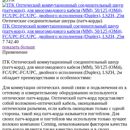
Оптические соединительные шнуры (патч-корды)
ITK Оптический коммутационный соединительный шнур
(патч-корд), для многомодового кабеля (MM), 50/125 (OM4),
FC/UPC-FC/UPC, двойного исполнения (Duplex), LSZH, 25м
7 742.40
показать больше
Применение
ITK Оптический коммутационный соединительный шнур
(патч-корд), для многомодового кабеля (MM), 50/125 (OM4),
FC/UPC-FC/UPC, двойного исполнения (Duplex), LSZH, 2м
обладает преимуществами и особенностями:
Для коммутации оптических линий связи и подключения их к
сетевому и измерительному оборудованию используются
оптические патч-корды. Оптический патч-корд представляет
собой волоконно-оптический кабель, оконцованный
оптическим разъемом, если кабель оконцован только с одной
стороны, такой вид патч-корда называется пигтейлом. Для
своих патч-кордов и пигтейлов мы используем только лучшее
волокно компании Corning, немаловажным фактором качества
патч-корда является также качество разъема и в своих