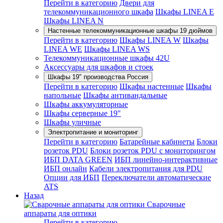
Перейти в категорию
Двери для
телекоммуникационного шкафа
Шкафы LINEA E
Шкафы LINEA N
Настенные телекоммуникационные шкафы 19 дюймов
Перейти в категорию
Шкафы LINEA W
Шкафы
LINEA WE
Шкафы LINEA WS
Телекоммуникационные шкафы 42U
Аксессуары для шкафов и стоек
Шкафы 19" производства Россия
Перейти в категорию
Шкафы настенные
Шкафы
напольные
Шкафы антивандальные
Шкафы аккумуляторные
Шкафы серверные 19"
Шкафы уличные
Электропитание и мониторинг
Перейти в категорию
Батарейные кабинеты
Блоки
розеток PDU
Блоки розеток PDU с мониторингом
ИБП DATA GREEN
ИБП линейно-интерактивные
ИБП онлайн
Кабели электропитания для PDU
Опции для ИБП
Переключатели автоматические
ATS
Назад
Сварочные
аппараты для оптики
Перейти в категорию