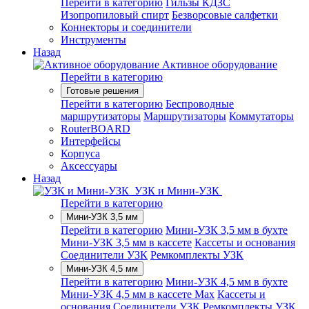
Перейти в категорию
Гильзы КДЗС
Изопропиловый спирт
Безворсовые салфетки
Коннекторы и соединители
Инструменты
Назад
Активное оборудование
Перейти в категорию
Готовые решения
Перейти в категорию
Беспроводные
маршрутизаторы
Маршрутизаторы
Коммутаторы
RouterBOARD
Интерфейсы
Корпуса
Аксессуары
Назад
УЗК и Мини-УЗК
Перейти в категорию
Мини-УЗК 3,5 мм
Перейти в категорию
Мини-УЗК 3,5 мм в бухте
Мини-УЗК 3,5 мм в кассете
Кассеты и основания
Соединители УЗК
Ремкомплекты УЗК
Мини-УЗК 4,5 мм
Перейти в категорию
Мини-УЗК 4,5 мм в бухте
Мини-УЗК 4,5 мм в кассете Max
Кассеты и
основания
Соединители УЗК
Ремкомплекты УЗК