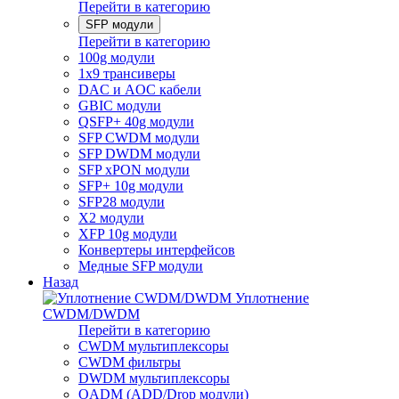
Перейти в категорию
SFP модули
Перейти в категорию
100g модули
1x9 трансиверы
DAC и AOC кабели
GBIC модули
QSFP+ 40g модули
SFP CWDM модули
SFP DWDM модули
SFP xPON модули
SFP+ 10g модули
SFP28 модули
X2 модули
XFP 10g модули
Конвертеры интерфейсов
Медные SFP модули
Назад
Уплотнение
CWDM/DWDM
Перейти в категорию
CWDM мультиплексоры
CWDM фильтры
DWDM мультиплексоры
OADM (ADD/Drop модули)