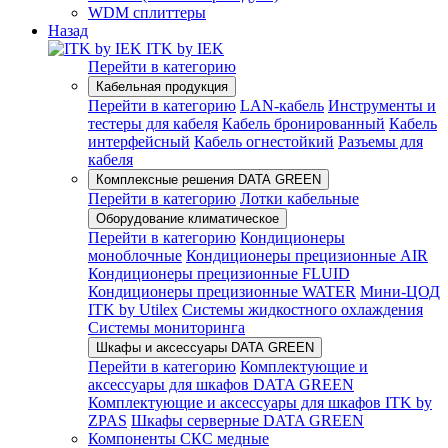
WDM сплиттеры
Назад
ITK by IEK
Перейти в категорию
Кабельная продукция
Перейти в категорию
LAN-кабель
Инструменты и
тестеры для кабеля
Кабель бронированный
Кабель
интерфейсный
Кабель огнестойкий
Разъемы для
кабеля
Комплексные решения DATA GREEN
Перейти в категорию
Лотки кабельные
Оборудование климатическое
Перейти в категорию
Кондиционеры
моноблочные
Кондиционеры прецизионные AIR
Кондиционеры прецизионные FLUID
Кондиционеры прецизионные WATER
Мини-ЦОД
ITK by Utilex
Системы жидкостного охлаждения
Системы мониторинга
Шкафы и аксессуары DATA GREEN
Перейти в категорию
Комплектующие и
аксессуары для шкафов DATA GREEN
Комплектующие и аксессуары для шкафов ITK by
ZPAS
Шкафы серверные DATA GREEN
Компоненты СКС медные