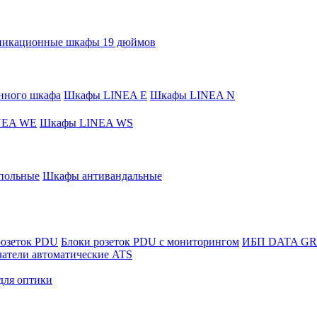
никационные шкафы 19 дюймов
нного шкафа
Шкафы LINEA E
Шкафы LINEA N
NEA WE
Шкафы LINEA WS
польные
Шкафы антивандальные
розеток PDU
Блоки розеток PDU с мониторингом
ИБП DATA G
атели автоматические ATS
для оптики