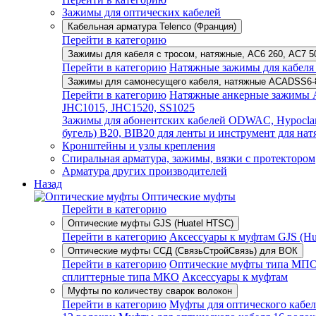
Зажимы для оптических кабелей
Кабельная арматура Telenco (Франция)
Перейти в категорию
Зажимы для кабеля с тросом, натяжные, AC6 260, AC7 
Перейти в категорию
Натяжные зажимы для кабеля 
Зажимы для самонесущего кабеля, натяжные ACADSS6-
Перейти в категорию
Натяжные анкерные зажимы A
JHC1015, JHC1520, SS1025
Зажимы для абонентских кабелей ODWAC, Hypocl
бугель) B20, BIB20 для ленты и инструмент для н
Кронштейны и узлы крепления
Спиральная арматура, зажимы, вязки с протектором
Арматура других производителей
Назад
Оптические муфты
Перейти в категорию
Оптические муфты GJS (Huatel HTSC)
Перейти в категорию
Аксессуары к муфтам GJS (Hua
Оптические муфты ССД (СвязьСтройСвязь) для ВОК
Перейти в категорию
Оптические муфты типа МП
сплиттерные типа МКО
Аксессуары к муфтам
Муфты по количеству сварок волокон
Перейти в категорию
Муфты для оптического кабел