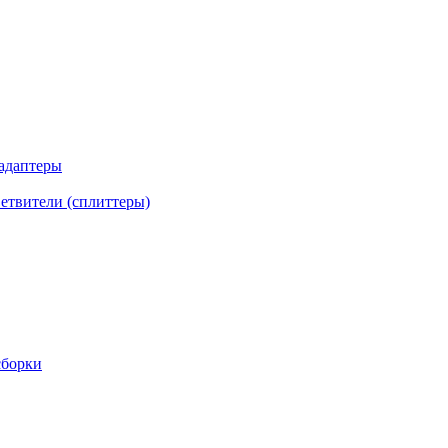
 адаптеры
етвители (сплиттеры)
сборки