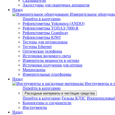
Скалыватели
Аксессуары для сварочных аппаратов
Назад
Измерительное оборудов
Перейти в категорию
Рефлектометры Yokogawa (ANDO)
Рефлектометры ТОПАЗ-7000-R
Рефлектометры Grandway
Рефлектометры KIWI
Тестеры для оптоволокна
Тестеры Ethernet
Оптические телефоны
Источники видимого света
Измерители мощности в оптике
Источники излучения для оптики
Микроскопы
Измерительные платформы
Назад
Инструменты и 
Перейти в категорию
Расходные материалы и чистящие средства
Перейти в категорию
Гильзы КДЗС
Изопропиловый
Коннекторы и соединители
Инструменты
Назад