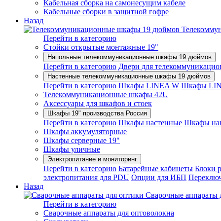
Кабельная сборка на самонесущим кабеле
Кабельные сборки в защитной гофре
Назад
Телекомму
Перейти в категорию
Стойки открытые монтажные 19"
Напольные телекоммуникационные шкафы 19 дюймов
Перейти в категорию
Двери для телекоммуникацио
Настенные телекоммуникационные шкафы 19 дюймов
Перейти в категорию
Шкафы LINEA W
Шкафы LI
Телекоммуникационные шкафы 42U
Аксессуары для шкафов и стоек
Шкафы 19" производства Россия
Перейти в категорию
Шкафы настенные
Шкафы на
Шкафы аккумуляторные
Шкафы серверные 19"
Шкафы уличные
Электропитание и мониторинг
Перейти в категорию
Батарейные кабинеты
Блоки 
электропитания для PDU
Опции для ИБП
Переключ
Назад
Сварочные аппараты 
Перейти в категорию
Сварочные аппараты для оптоволокна