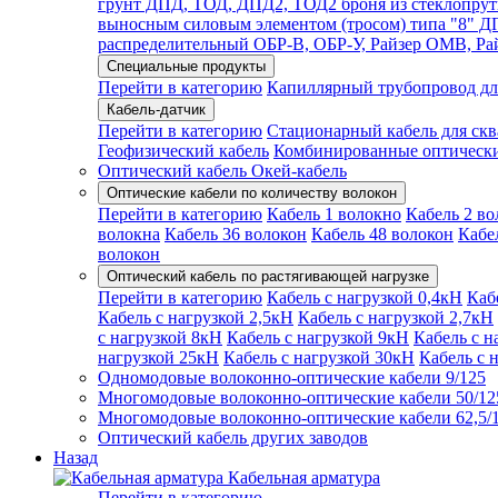
грунт ДПД, ТОД, ДПД2, ТОД2 броня из стеклопрут
выносным силовым элементом (тросом) типа "8"
распределительный ОБР-В, ОБР-У, Райзер ОМВ, Р
Специальные продукты
Перейти в категорию
Капиллярный трубопровод дл
Кабель-датчик
Перейти в категорию
Стационарный кабель для ск
Геофизический кабель
Комбинированные оптическ
Оптический кабель Окей-кабель
Оптические кабели по количеству волокон
Перейти в категорию
Кабель 1 волокно
Кабель 2 во
волокна
Кабель 36 волокон
Кабель 48 волокон
Кабе
волокон
Оптический кабель по растягивающей нагрузке
Перейти в категорию
Кабель с нагрузкой 0,4кН
Каб
Кабель с нагрузкой 2,5кН
Кабель с нагрузкой 2,7кН
с нагрузкой 8кН
Кабель с нагрузкой 9кН
Кабель с н
нагрузкой 25кН
Кабель с нагрузкой 30кН
Кабель с 
Одномодовые волоконно-оптические кабели 9/125
Многомодовые волоконно-оптические кабели 50/12
Многомодовые волоконно-оптические кабели 62,5/
Оптический кабель других заводов
Назад
Кабельная арматура
Перейти в категорию