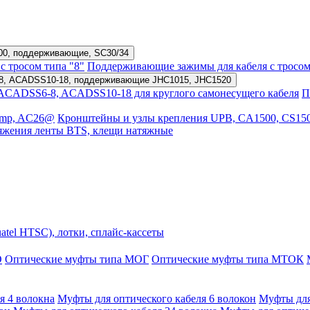
500, поддерживающие, SC30/34
с тросом типа "8"
Поддерживающие зажимы для кабеля с тросом
8, ACADSS10-18, поддерживающие JHC1015, JHC1520
CADSS6-8, ACADSS10-18 для круглого самонесущего кабеля
П
amp, AC26@
Кронштейны и узлы крепления UPB, CA1500, CS15
атяжения ленты BTS, клещи натяжные
tel HTSC), лотки, сплайс-кассеты
О
Оптические муфты типа МОГ
Оптические муфты типа МТОК
я 4 волокна
Муфты для оптического кабеля 6 волокон
Муфты для