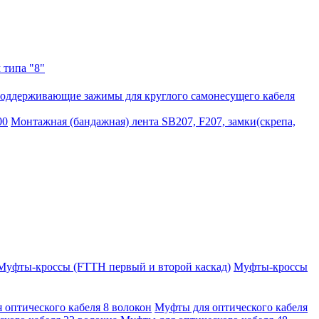
 типа "8"
оддерживающие зажимы для круглого самонесущего кабеля
00
Монтажная (бандажная) лента SB207, F207, замки(скрепа,
Муфты-кроссы (FTTH первый и второй каскад)
Муфты-кроссы
 оптического кабеля 8 волокон
Муфты для оптического кабеля