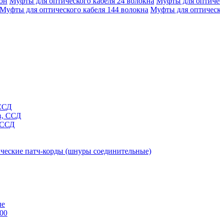
он
Муфты для оптического кабеля 24 волокна
Муфты для оптичес
Муфты для оптического кабеля 144 волокна
Муфты для оптическ
 ССД
в, ССД
 ССД
ческие патч-корды (шнуры соединительные)
ые
00