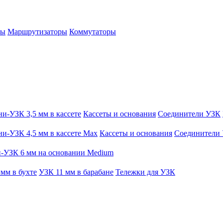
ры
Маршрутизаторы
Коммутаторы
и-УЗК 3,5 мм в кассете
Кассеты и основания
Соединители УЗК
и-УЗК 4,5 мм в кассете Max
Кассеты и основания
Соединители
-УЗК 6 мм на основании Medium
мм в бухте
УЗК 11 мм в барабане
Тележки для УЗК