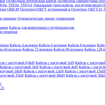
ков
Подводный оптический кабель
Подвесной самонесущий оп
 ДПОм, ТПОм, ТПОд2
Локальный (дроп-кабель, последняя миля
айзер ОБВ-М
Грозотрос/ОКГТ, встроенный в Грозотрос ОКГТ-Ц,
я скважин
Гидравлические линии управления
важин
Кабель для мониторинга трубопроводов
ие решения
локна
Кабель 4 волокна
Кабель 6 волокон
Кабель 8 волокон
Кабе
ль 64 волокна
Кабель 72 волокна
Кабель 96 волокон
Кабель 128 
ель с нагрузкой 0,8кН
Кабель с нагрузкой 1кН
Кабель с нагрузко
Кабель с нагрузкой 3кН
Кабель с нагрузкой 4кН
Кабель с нагруз
агрузкой 10кН
Кабель с нагрузкой 12кН
Кабель с нагрузкой 15кН
нагрузкой 35кН
Кабель с нагрузкой 40кН
Кабель с нагрузкой 50к
5
125