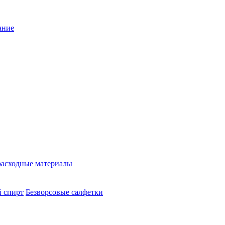
ание
расходные материалы
 спирт
Безворсовые салфетки