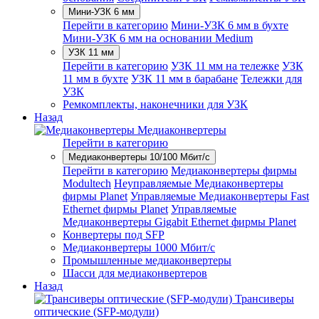
Мини-УЗК 6 мм
Перейти в категорию
Мини-УЗК 6 мм в бухте
Мини-УЗК 6 мм на основании Medium
УЗК 11 мм
Перейти в категорию
УЗК 11 мм на тележке
УЗК
11 мм в бухте
УЗК 11 мм в барабане
Тележки для
УЗК
Ремкомплекты, наконечники для УЗК
Назад
Медиаконвертеры
Перейти в категорию
Медиаконвертеры 10/100 Мбит/с
Перейти в категорию
Медиаконвертеры фирмы
Modultech
Неуправляемые Медиаконвертеры
фирмы Planet
Управляемые Медиаконвертеры Fast
Ethernet фирмы Planet
Управляемые
Медиаконвертеры Gigabit Ethernet фирмы Planet
Конвертеры под SFP
Медиаконвертеры 1000 Мбит/с
Промышленные медиаконвертеры
Шасси для медиаконвертеров
Назад
Трансиверы
оптические (SFP-модули)