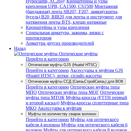
Hypoclamp, AC26@
Кронштейны и узлы
крепления UPB, CA1500, CS1500
Монтажная
(бандажная) лента SB207, F207, замки(скрепа,
бугель) B20, BIB20 для ленты и инструмент для
натяжения ленты BTS, клещи натяжные
Кронштейны и узлы крепления
Спиральная арматура, зажимы, вязки с
протектором
Арматура других производителей
Назад
Оптические муфты
Перейти в категорию
Оптические муфты GJS (Huatel HTSC)
Перейти в категорию
Аксессуары к муфтам GJS
(Huatel HTSC), лотки, сплайс-кассеты
Оптические муфты ССД (СвязьСтройСвязь) для ВОК
Перейти в категорию
Оптические муфты типа
МПО
Оптические муфты типа МОГ
Оптические
муфты типа МТОК
Муфты-кроссы (FTTH первый
и второй каскад)
Муфты-кроссы сплиттерные типа
МКО
Аксессуары к муфтам
Муфты по количеству сварок волокон
Перейти в категорию
Муфты для оптического
кабеля 4 волокна
Муфты для оптического кабеля 6
волокон
Муфты для оптического кабеля 8 волокон