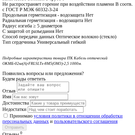
Не распространяет горение при воздействии пламени
В соотв.
с ГОСТ Р МЭК 60332-3-24
Продольная герметизация - водозащита
Нет
Радиальная герметизация - водозащита
Нет
Радиус изгиба
≥ 5 диаметров
С защитой от разъедания
Нет
Способ передачи данных
Оптическое волокно (стекло)
Тип сердечника
Универсальный гибкий
Подробные характеристики товара ITK Кабель оптический
ОКМБ-02нг(А)-FRLSLTx-8М5(OM3)-2,5 1000м.
Появились вопросы или предложения?
Будем рады ответить
Отзыв
Имя
Достоинства
Недостатки
Принимаю
условия политики в отношении обработки
персональных данных
и
пользовательского соглашения
Отправить
0
Отзывы