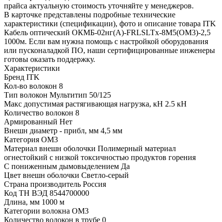
прайса актуальную стоимость уточняйте у менеджеров.
В карточке представлены подробные технические
характеристики (спецификации), фото и описание товара ITK
Кабель оптический ОКМБ-02нг(А)-FRLSLTx-8М5(OM3)-2,5
1000м. Если вам нужна помощь с настройкой оборудования
или пусконаладкой ПО, наши сертифицированные инженеры
готовы оказать поддержку.
Характеристики
Бренд
ITK
Кол-во волокон
8
Тип волокон
Мультитип 50/125
Макс допустимая растягивающая нагрузка, кН
2.5 кН
Количество волокон
8
Армированный
Нет
Внешн диаметр - прибл, мм
4,5 мм
Категория
OM3
Материал внешн оболочки
Полимерный материал
огнестойкий с низкой токсичностью продуктов горения
С пониженным дымовыделением
Да
Цвет внешн оболочки
Светло-серый
Страна производитель
Россия
Код ТН ВЭД
8544700000
Длина, мм
1000 м
Категории волокна
OM3
Количество волокон в трубе
0