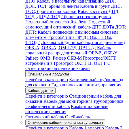
ДПО
Кабель в кабельную канализацию ДПЛ,
ДОЛ, ТОЛ, броня из ленты
Кабель в грунт ДПС,
ТОС, броня из проволоки
Кабель в грунт ДПД,
ТОД, ДПД2, ТОД2 броня из стеклопрутков
Подводный оптический кабель
Подвесной
самонесущий оптический кабель ДПТ ДОТа ДОТс
ДПТс
Кабель подвесной с выносным силовым
элементом (тросом) типа "8" ДПОм, ТПОм,
ТПОд2
Локальный (дроп-кабель, последняя миля)
ОБК-А, ОВК-А, ОМП-2Д, ОВП-2Д
Кабель
локальный распределительный ОБР-В, ОБР-У,
Райзер ОМВ, Райзер ОБВ-М
Грозотрос/ОКГТ,
встроенный в Грозотрос ОКГТ-Ц, ОКГТ-С
Огнестойкие оптические кабели
Специальные продукты
Перейти в категорию
Капиллярный трубопровод
для скважин
Гидравлические линии управления
Кабель-датчик
Перейти в категорию
Стационарный кабель для
скважин
Кабель для мониторинга трубопроводов
Геофизический кабель
Комбинированные
оптические решения
Оптический кабель Окей-кабель
Оптические кабели по количеству волокон
Перейти в категорию
Кабель 1 волокно
Кабель 2