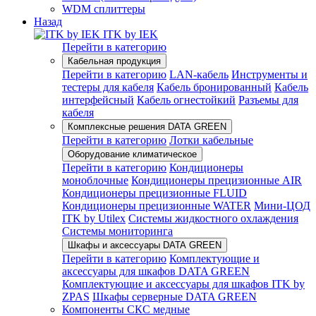
WDM сплиттеры
Назад
ITK by IEK
Перейти в категорию
Кабельная продукция
Перейти в категорию
LAN-кабель
Инструменты и
тестеры для кабеля
Кабель бронированный
Кабель
интерфейсный
Кабель огнестойкий
Разъемы для
кабеля
Комплексные решения DATA GREEN
Перейти в категорию
Лотки кабельные
Оборудование климатическое
Перейти в категорию
Кондиционеры
моноблочные
Кондиционеры прецизионные AIR
Кондиционеры прецизионные FLUID
Кондиционеры прецизионные WATER
Мини-ЦОД
ITK by Utilex
Системы жидкостного охлаждения
Системы мониторинга
Шкафы и аксессуары DATA GREEN
Перейти в категорию
Комплектующие и
аксессуары для шкафов DATA GREEN
Комплектующие и аксессуары для шкафов ITK by
ZPAS
Шкафы серверные DATA GREEN
Компоненты СКС медные