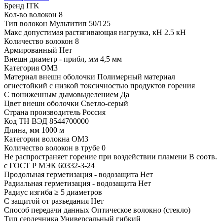
Бренд
ITK
Кол-во волокон
8
Тип волокон
Мультитип 50/125
Макс допустимая растягивающая нагрузка, кН
2.5 кН
Количество волокон
8
Армированный
Нет
Внешн диаметр - прибл, мм
4,5 мм
Категория
OM3
Материал внешн оболочки
Полимерный материал
огнестойкий с низкой токсичностью продуктов горения
С пониженным дымовыделением
Да
Цвет внешн оболочки
Светло-серый
Страна производитель
Россия
Код ТН ВЭД
8544700000
Длина, мм
1000 м
Категории волокна
OM3
Количество волокон в трубе
0
Не распространяет горение при воздействии пламени
В соотв.
с ГОСТ Р МЭК 60332-3-24
Продольная герметизация - водозащита
Нет
Радиальная герметизация - водозащита
Нет
Радиус изгиба
≥ 5 диаметров
С защитой от разъедания
Нет
Способ передачи данных
Оптическое волокно (стекло)
Тип сердечника
Универсальный гибкий