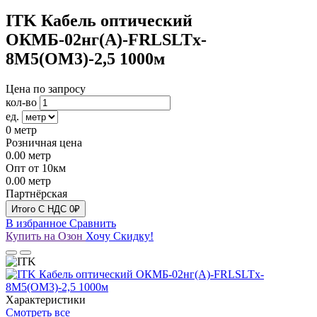
ITK Кабель оптический
ОКМБ-02нг(А)-FRLSLTx-
8М5(OM3)-2,5 1000м
Цена по запросу
кол-во
ед.
0
метр
Розничная цена
0.00
метр
Опт от 10км
0.00
метр
Партнёрская
Итого
C НДС
0₽
В избранное
Сравнить
Купить на Озон
Хочу Скидку!
Характеристики
Смотреть все