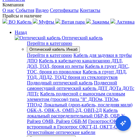
Компания
О нас
События
Видео
Сертификаты
Контакты
Прайсы и наличие
ВО Кабель
Муфты
Витая пара
Зажимы
Активка
Назад
Оптический кабель
Перейти в категорию
Оптический кабель Инкаб
Перейти в категорию
Кабель для задувки в трубы
ДПО
Кабель в кабельную канализацию ДПЛ,
ДОЛ, ТОЛ, броня из ленты
Кабель в грунт ДПС,
ТОС, броня из проволоки
Кабель в грунт ДПД,
ТОД, ДПД2, ТОД2 броня из стеклопрутков
Подводный оптический кабель
Подвесной
самонесущий оптический кабель ДПТ ДОТа ДОТс
ДПТс
Кабель подвесной с выносным силовым
элементом (тросом) типа "8" ДПОм, ТПОм,
ТПОд2
Локальный (дроп-кабель, последняя миля)
ОБК-А, ОВК-А, ОМП-2Д, ОВП-2Д
Кабель
локальный распределительный ОБР-В, ОБР-У,
Райзер ОМВ, Райзер ОБВ-М
Грозотрос/ОКГТ,
встроенный в Грозотрос ОКГТ-Ц, ОКГТ-С
Огнестойкие оптические кабели