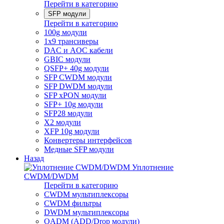
Перейти в категорию
SFP модули
Перейти в категорию
100g модули
1x9 трансиверы
DAC и AOC кабели
GBIC модули
QSFP+ 40g модули
SFP CWDM модули
SFP DWDM модули
SFP xPON модули
SFP+ 10g модули
SFP28 модули
X2 модули
XFP 10g модули
Конвертеры интерфейсов
Медные SFP модули
Назад
Уплотнение
CWDM/DWDM
Перейти в категорию
CWDM мультиплексоры
CWDM фильтры
DWDM мультиплексоры
OADM (ADD/Drop модули)