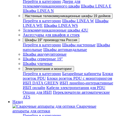
Перейти в категорию
Двери для
телекоммуникационного шкафа
Шкафы LINEA E
Шкафы LINEA N
Настенные телекоммуникационные шкафы 19 дюймов
Перейти в категорию
Шкафы LINEA W
Шкафы
LINEA WE
Шкафы LINEA WS
Телекоммуникационные шкафы 42U
Аксессуары для шкафов и стоек
Шкафы 19" производства Россия
Перейти в категорию
Шкафы настенные
Шкафы
напольные
Шкафы антивандальные
Шкафы аккумуляторные
Шкафы серверные 19"
Шкафы уличные
Электропитание и мониторинг
Перейти в категорию
Батарейные кабинеты
Блоки
розеток PDU
Блоки розеток PDU с мониторингом
ИБП DATA GREEN
ИБП линейно-интерактивные
ИБП онлайн
Кабели электропитания для PDU
Опции для ИБП
Переключатели автоматические
ATS
Назад
Сварочные
аппараты для оптики
Перейти в категорию