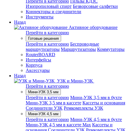
Перейти в категорию
Гильзы КДЗС
Изопропиловый спирт
Безворсовые салфетки
Коннекторы и соединители
Инструменты
Назад
Активное оборудование
Перейти в категорию
Готовые решения
Перейти в категорию
Беспроводные
маршрутизаторы
Маршрутизаторы
Коммутаторы
RouterBOARD
Интерфейсы
Корпуса
Аксессуары
Назад
УЗК и Мини-УЗК
Перейти в категорию
Мини-УЗК 3,5 мм
Перейти в категорию
Мини-УЗК 3,5 мм в бухте
Мини-УЗК 3,5 мм в кассете
Кассеты и основания
Соединители УЗК
Ремкомплекты УЗК
Мини-УЗК 4,5 мм
Перейти в категорию
Мини-УЗК 4,5 мм в бухте
Мини-УЗК 4,5 мм в кассете Max
Кассеты и
основания
Соединители УЗК
Ремкомплекты УЗК