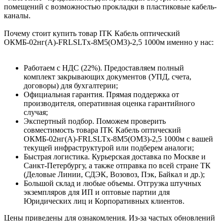
помещений с возможностью прокладки в пластиковые кабель-
каналы.
Почему стоит купить товар ITK Кабель оптический
ОКМБ-02нг(А)-FRLSLTx-8М5(OM3)-2,5 1000м именно у нас:
Работаем с НДС (22%). Предоставляем полный
комплект закрывающих документов (УПД, счета,
договоры) для бухгалтерии;
Официальная гарантия. Прямая поддержка от
производителя, оперативная оценка гарантийного
случая;
Экспертный подбор. Поможем проверить
совместимость товара ITK Кабель оптический
ОКМБ-02нг(А)-FRLSLTx-8М5(OM3)-2,5 1000м с вашей
текущей инфраструктурой или подберем аналоги;
Быстрая логистика. Курьерская доставка по Москве и
Санкт-Петербургу, а также отправка по всей стране ТК
(Деловые Линии, СДЭК, Возовоз, Пэк, Байкал и др.);
Большой склад и любые объемы. Отгрузка штучных
экземпляров для ИП и оптовые партии для
Юридических лиц и Корпоративных клиентов.
Цены приведены для ознакомления. Из‑за частых обновлений