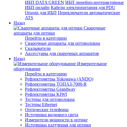
ИБП DATA GREEN
ИБП линейно-интерактивные
ИБП онлайн
Кабели электропитания для PDU
Опции для ИБП
Переключатели автоматические
ATS
Назад
Сварочные
аппараты для оптики
Перейти в категорию
Сварочные аппараты для оптоволокна
Скалыватели
Аксессуары для сварочных аппаратов
Назад
Измерительное
оборудование
Перейти в категорию
Рефлектометры Yokogawa (ANDO)
Рефлектометры ТОПАЗ-7000-R
Рефлектометры Grandway
Рефлектометры KIWI
Тестеры для оптоволокна
Тестеры Ethernet
Оптические телефоны
Источники видимого света
Измерители мощности в оптике
Источники излучения для оптики