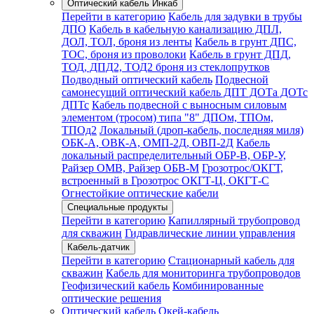
Оптический кабель Инкаб
Перейти в категорию
Кабель для задувки в трубы
ДПО
Кабель в кабельную канализацию ДПЛ,
ДОЛ, ТОЛ, броня из ленты
Кабель в грунт ДПС,
ТОС, броня из проволоки
Кабель в грунт ДПД,
ТОД, ДПД2, ТОД2 броня из стеклопрутков
Подводный оптический кабель
Подвесной
самонесущий оптический кабель ДПТ ДОТа ДОТс
ДПТс
Кабель подвесной с выносным силовым
элементом (тросом) типа "8" ДПОм, ТПОм,
ТПОд2
Локальный (дроп-кабель, последняя миля)
ОБК-А, ОВК-А, ОМП-2Д, ОВП-2Д
Кабель
локальный распределительный ОБР-В, ОБР-У,
Райзер ОМВ, Райзер ОБВ-М
Грозотрос/ОКГТ,
встроенный в Грозотрос ОКГТ-Ц, ОКГТ-С
Огнестойкие оптические кабели
Специальные продукты
Перейти в категорию
Капиллярный трубопровод
для скважин
Гидравлические линии управления
Кабель-датчик
Перейти в категорию
Стационарный кабель для
скважин
Кабель для мониторинга трубопроводов
Геофизический кабель
Комбинированные
оптические решения
Оптический кабель Окей-кабель