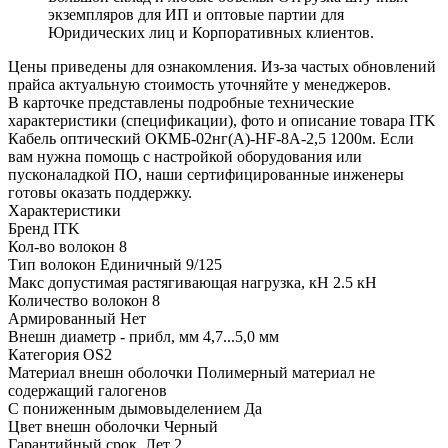
экземпляров для ИП и оптовые партии для
Юридических лиц и Корпоративных клиентов.
Цены приведены для ознакомления. Из‑за частых обновлений
прайса актуальную стоимость уточняйте у менеджеров.
В карточке представлены подробные технические
характеристики (спецификации), фото и описание товара ITK
Кабель оптический ОКМБ-02нг(А)-HF-8А-2,5 1200м. Если
вам нужна помощь с настройкой оборудования или
пусконаладкой ПО, наши сертифицированные инженеры
готовы оказать поддержку.
Характеристики
Бренд
ITK
Кол-во волокон
8
Тип волокон
Единичный 9/125
Макс допустимая растягивающая нагрузка, кН
2.5 кН
Количество волокон
8
Армированный
Нет
Внешн диаметр - прибл, мм
4,7...5,0 мм
Категория
OS2
Материал внешн оболочки
Полимерный материал не
содержащий галогенов
С пониженным дымовыделением
Да
Цвет внешн оболочки
Черный
Гарантийный срок, Лет
2