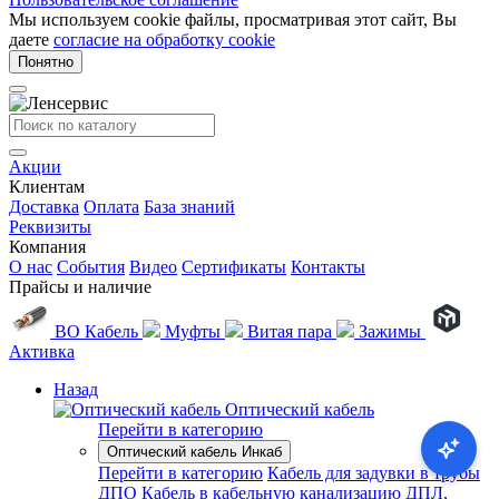
Мы используем cookie файлы, просматривая этот сайт, Вы
даете
согласие на обработку cookie
Понятно
Акции
Клиентам
Доставка
Оплата
База знаний
Реквизиты
Компания
О нас
События
Видео
Сертификаты
Контакты
Прайсы и наличие
ВО Кабель
Муфты
Витая пара
Зажимы
Активка
Назад
Оптический кабель
Перейти в категорию
Оптический кабель Инкаб
Перейти в категорию
Кабель для задувки в трубы
ДПО
Кабель в кабельную канализацию ДПЛ,