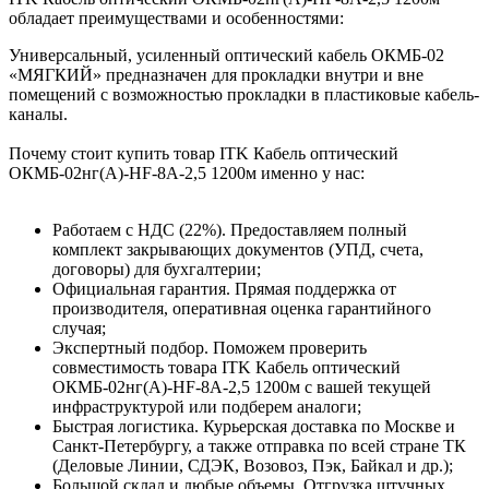
обладает преимуществами и особенностями:
Универсальный, усиленный оптический кабель ОКМБ-02
«МЯГКИЙ» предназначен для прокладки внутри и вне
помещений с возможностью прокладки в пластиковые кабель-
каналы.
Почему стоит купить товар ITK Кабель оптический
ОКМБ-02нг(А)-HF-8А-2,5 1200м именно у нас:
Работаем с НДС (22%). Предоставляем полный
комплект закрывающих документов (УПД, счета,
договоры) для бухгалтерии;
Официальная гарантия. Прямая поддержка от
производителя, оперативная оценка гарантийного
случая;
Экспертный подбор. Поможем проверить
совместимость товара ITK Кабель оптический
ОКМБ-02нг(А)-HF-8А-2,5 1200м с вашей текущей
инфраструктурой или подберем аналоги;
Быстрая логистика. Курьерская доставка по Москве и
Санкт-Петербургу, а также отправка по всей стране ТК
(Деловые Линии, СДЭК, Возовоз, Пэк, Байкал и др.);
Большой склад и любые объемы. Отгрузка штучных