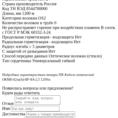
Страна производитель
Россия
Код ТН ВЭД
8544700000
Длина, мм
1200 м
Категории волокна
OS2
Количество волокон в трубе
0
Не распространяет горение при воздействии пламени
В соотв.
с ГОСТ Р МЭК 60332-3-24
Продольная герметизация - водозащита
Нет
Радиальная герметизация - водозащита
Нет
Радиус изгиба
≥ 5 диаметров
С защитой от разъедания
Нет
Способ передачи данных
Оптическое волокно (стекло)
Тип сердечника
Универсальный гибкий
Подробные характеристики товара ITK Кабель оптический
ОКМБ-02нг(А)-HF-8А-2,5 1200м.
Появились вопросы или предложения?
Будем рады ответить
Отзыв
Имя
Достоинства