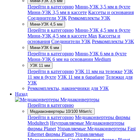
Мини-УЗК 3,5 мм
Перейти в категорию
Мини-УЗК 3,5 мм в бухте
Мини-УЗК 3,5 мм в кассете
Кассеты и основания
Соединители УЗК
Ремкомплекты УЗК
Мини-УЗК 4,5 мм
Перейти в категорию
Мини-УЗК 4,5 мм в бухте
Мини-УЗК 4,5 мм в кассете Max
Кассеты и
основания
Соединители УЗК
Ремкомплекты УЗК
Мини-УЗК 6 мм
Перейти в категорию
Мини-УЗК 6 мм в бухте
Мини-УЗК 6 мм на основании Medium
УЗК 11 мм
Перейти в категорию
УЗК 11 мм на тележке
УЗК
11 мм в бухте
УЗК 11 мм в барабане
Тележки для
УЗК
Ремкомплекты, наконечники для УЗК
Назад
Медиаконвертеры
Перейти в категорию
Медиаконвертеры 10/100 Мбит/с
Перейти в категорию
Медиаконвертеры фирмы
Modultech
Неуправляемые Медиаконвертеры
фирмы Planet
Управляемые Медиаконвертеры Fast
Ethernet фирмы Planet
Управляемые
Медиаконвертеры Gigabit Ethernet фирмы Planet