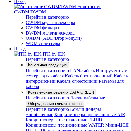
Назад
Уплотнение
CWDM/DWDM
Перейти в категорию
CWDM мультиплексоры
CWDM фильтры
DWDM мультиплексоры
OADM (ADD/Drop модули)
WDM сплиттеры
Назад
ITK by IEK
Перейти в категорию
Кабельная продукция
Перейти в категорию
LAN-кабель
Инструменты и
тестеры для кабеля
Кабель бронированный
Кабель
интерфейсный
Кабель огнестойкий
Разъемы для
кабеля
Комплексные решения DATA GREEN
Перейти в категорию
Лотки кабельные
Оборудование климатическое
Перейти в категорию
Кондиционеры
моноблочные
Кондиционеры прецизионные AIR
Кондиционеры прецизионные FLUID
Кондиционеры прецизионные WATER
Мини-ЦОД
ITK by Utilex
Системы жидкостного охлаждения