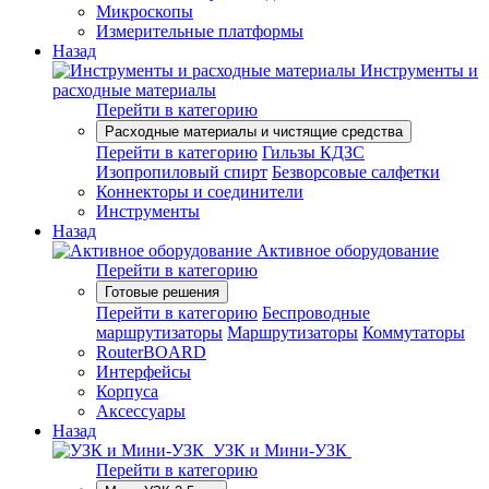
Микроскопы
Измерительные платформы
Назад
Инструменты и
расходные материалы
Перейти в категорию
Расходные материалы и чистящие средства
Перейти в категорию
Гильзы КДЗС
Изопропиловый спирт
Безворсовые салфетки
Коннекторы и соединители
Инструменты
Назад
Активное оборудование
Перейти в категорию
Готовые решения
Перейти в категорию
Беспроводные
маршрутизаторы
Маршрутизаторы
Коммутаторы
RouterBOARD
Интерфейсы
Корпуса
Аксессуары
Назад
УЗК и Мини-УЗК
Перейти в категорию