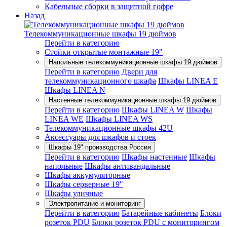
Кабельные сборки в защитной гофре
Назад
Телекоммуникационные шкафы 19 дюймов
Перейти в категорию
Стойки открытые монтажные 19"
Напольные телекоммуникационные шкафы 19 дюймов
Перейти в категорию
Двери для
телекоммуникационного шкафа
Шкафы LINEA E
Шкафы LINEA N
Настенные телекоммуникационные шкафы 19 дюймов
Перейти в категорию
Шкафы LINEA W
Шкафы
LINEA WE
Шкафы LINEA WS
Телекоммуникационные шкафы 42U
Аксессуары для шкафов и стоек
Шкафы 19" производства Россия
Перейти в категорию
Шкафы настенные
Шкафы
напольные
Шкафы антивандальные
Шкафы аккумуляторные
Шкафы серверные 19"
Шкафы уличные
Электропитание и мониторинг
Перейти в категорию
Батарейные кабинеты
Блоки
розеток PDU
Блоки розеток PDU с мониторингом