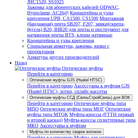
JHC1520, SS1025
Зажимы для абонентских кабелей ODWAC,
Hypoclamp, AC26@
Кронштейны и узлы
крепления UPB, CA1500, CS1500
Монтажная
(бандажная) лента SB207, F207, замки(скрепа,
бугель) B20, BIB20 для ленты и инструмент для
натяжения ленты BTS, клещи натяжные
Кронштейны и узлы крепления
Спиральная арматура, зажимы, вязки с
протектором
Арматура других производителей
Назад
Оптические муфты
Перейти в категорию
Оптические муфты GJS (Huatel HTSC)
Перейти в категорию
Аксессуары к муфтам GJS
(Huatel HTSC), лотки, сплайс-кассеты
Оптические муфты ССД (СвязьСтройСвязь) для ВОК
Перейти в категорию
Оптические муфты типа
МПО
Оптические муфты типа МОГ
Оптические
муфты типа МТОК
Муфты-кроссы (FTTH первый
и второй каскад)
Муфты-кроссы сплиттерные типа
МКО
Аксессуары к муфтам
Муфты по количеству сварок волокон
Перейти в категорию
Муфты для оптического