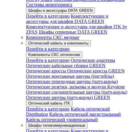
Системы мониторинга
Шкафы и аксессуары DATA GREEN
Перейти в категорию
Комплектующие и
аксессуары для шкафов DATA GREEN
Комплектующие и аксессуары для шкафов ITK by
ZPAS
Шкафы серверные DATA GREEN
Компоненты СКС медные
Оптический кабель и компоненты
Перейти в категорию
Компоненты СКС оптические
Перейти в категорию
Оптические адаптеры
Оптические кабельные сборки GREEN
Оптические кроссы
Оптические кроссы GREEN
Оптические монтажные шнуры (пигтейлы)
Оптические переходные шнуры (патч-корды)
Оптические розетки, разъемы и модули Keystone
Оптические соединительные шнуры (патч-корды)
Оптические шнуры (патч-корды) GREEN
Оптический кабель ITK
Перейти в категорию
Кабель оптический
Distribution
Кабель оптический магистральный
Кабель оптический универсальный
Шкафы телекоммуникационные
Перейти в категорию
Комплектующие и