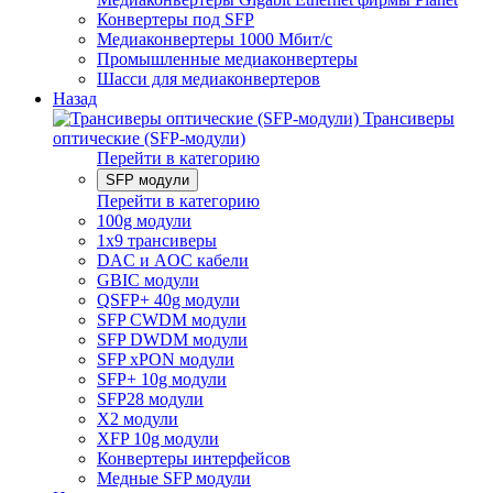
Конвертеры под SFP
Медиаконвертеры 1000 Мбит/с
Промышленные медиаконвертеры
Шасси для медиаконвертеров
Назад
Трансиверы
оптические (SFP-модули)
Перейти в категорию
SFP модули
Перейти в категорию
100g модули
1x9 трансиверы
DAC и AOC кабели
GBIC модули
QSFP+ 40g модули
SFP CWDM модули
SFP DWDM модули
SFP xPON модули
SFP+ 10g модули
SFP28 модули
X2 модули
XFP 10g модули
Конвертеры интерфейсов
Медные SFP модули