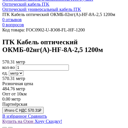
Оптический кабель ITK
Оптический универсальный кабель ITK
ITK Кабель оптический ОКМБ-02нг(А)-HF-8А-2,5 1200м
0 отзывов
0 вопросов
Код товара:
FOC0902-U-IO08-FL-HF-1200
ITK Кабель оптический
ОКМБ-02нг(А)-HF-8А-2,5 1200м
570.31
метр
кол-во
ед.
570.31
метр
Розничная цена
484.76
метр
Опт от 10км
0.00
метр
Партнёрская
Итого
C НДС
570.31₽
В избранное
Сравнить
Купить на Озон
Хочу Скидку!