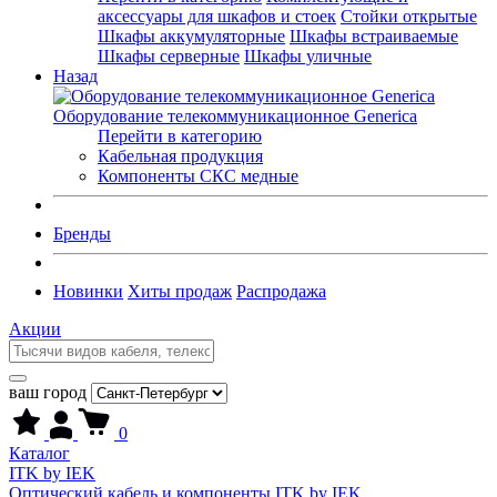
аксессуары для шкафов и стоек
Стойки открытые
Шкафы аккумуляторные
Шкафы встраиваемые
Шкафы серверные
Шкафы уличные
Назад
Оборудование телекоммуникационное Generica
Перейти в категорию
Кабельная продукция
Компоненты СКС медные
Бренды
Новинки
Хиты продаж
Распродажа
Акции
ваш город
0
Каталог
ITK by IEK
Оптический кабель и компоненты ITK by IEK