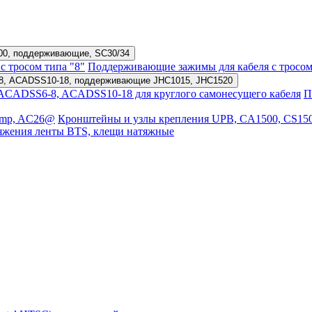
500, поддерживающие, SC30/34
с тросом типа "8"
Поддерживающие зажимы для кабеля с тросом
8, ACADSS10-18, поддерживающие JHC1015, JHC1520
CADSS6-8, ACADSS10-18 для круглого самонесущего кабеля
П
amp, AC26@
Кронштейны и узлы крепления UPB, CA1500, CS15
атяжения ленты BTS, клещи натяжные