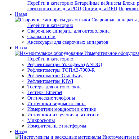
Перейти в категорию
Батарейные кабинеты
Блоки 
электропитания для PDU
Опции для ИБП
Переключ
Назад
Сварочные аппараты 
Перейти в категорию
Сварочные аппараты для оптоволокна
Скалыватели
Аксессуары для сварочных аппаратов
Назад
Измерительное оборудов
Перейти в категорию
Рефлектометры Yokogawa (ANDO)
Рефлектометры ТОПАЗ-7000-R
Рефлектометры Grandway
Рефлектометры KIWI
Тестеры для оптоволокна
Тестеры Ethernet
Оптические телефоны
Источники видимого света
Измерители мощности в оптике
Источники излучения для оптики
Микроскопы
Измерительные платформы
Назад
Инструменты и 