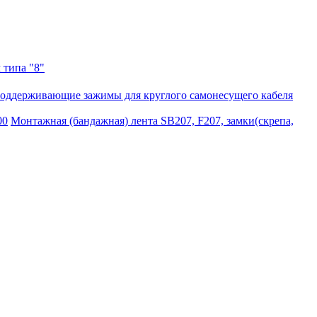
 типа "8"
оддерживающие зажимы для круглого самонесущего кабеля
00
Монтажная (бандажная) лента SB207, F207, замки(скрепа,