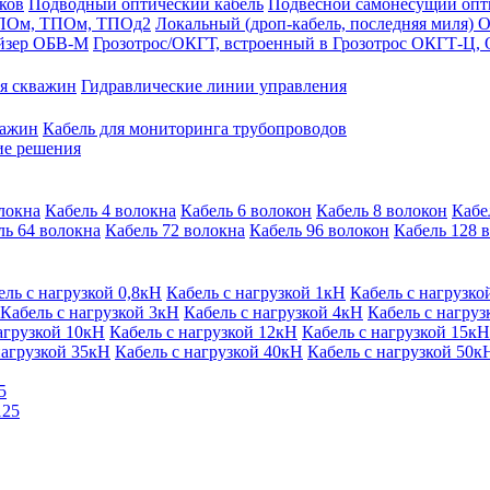
ков
Подводный оптический кабель
Подвесной самонесущий оп
 ДПОм, ТПОм, ТПОд2
Локальный (дроп-кабель, последняя миля
айзер ОБВ-М
Грозотрос/ОКГТ, встроенный в Грозотрос ОКГТ-Ц,
я скважин
Гидравлические линии управления
важин
Кабель для мониторинга трубопроводов
ие решения
локна
Кабель 4 волокна
Кабель 6 волокон
Кабель 8 волокон
Кабе
ль 64 волокна
Кабель 72 волокна
Кабель 96 волокон
Кабель 128 
ель с нагрузкой 0,8кН
Кабель с нагрузкой 1кН
Кабель с нагрузко
Кабель с нагрузкой 3кН
Кабель с нагрузкой 4кН
Кабель с нагруз
агрузкой 10кН
Кабель с нагрузкой 12кН
Кабель с нагрузкой 15кН
нагрузкой 35кН
Кабель с нагрузкой 40кН
Кабель с нагрузкой 50к
5
125