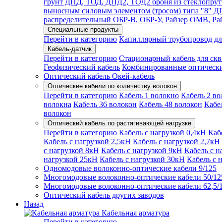
грунт ДПД, ТОД, ДПД2, ТОД2 броня из стеклопрут
выносным силовым элементом (тросом) типа "8"
распределительный ОБР-В, ОБР-У, Райзер ОМВ, Р
Специальные продукты
Перейти в категорию
Капиллярный трубопровод дл
Кабель-датчик
Перейти в категорию
Стационарный кабель для ск
Геофизический кабель
Комбинированные оптическ
Оптический кабель Окей-кабель
Оптические кабели по количеству волокон
Перейти в категорию
Кабель 1 волокно
Кабель 2 во
волокна
Кабель 36 волокон
Кабель 48 волокон
Кабе
волокон
Оптический кабель по растягивающей нагрузке
Перейти в категорию
Кабель с нагрузкой 0,4кН
Каб
Кабель с нагрузкой 2,5кН
Кабель с нагрузкой 2,7кН
с нагрузкой 8кН
Кабель с нагрузкой 9кН
Кабель с н
нагрузкой 25кН
Кабель с нагрузкой 30кН
Кабель с 
Одномодовые волоконно-оптические кабели 9/125
Многомодовые волоконно-оптические кабели 50/12
Многомодовые волоконно-оптические кабели 62,5/
Оптический кабель других заводов
Назад
Кабельная арматура
Перейти в категорию