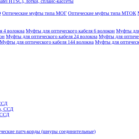
tel HTSC), лотки, сплайс-кассеты
О
Оптические муфты типа МОГ
Оптические муфты типа МТОК
я 4 волокна
Муфты для оптического кабеля 6 волокон
Муфты для
он
Муфты для оптического кабеля 24 волокна
Муфты для оптичес
Муфты для оптического кабеля 144 волокна
Муфты для оптическ
 ССД
в, ССД
 ССД
ческие патч-корды (шнуры соединительные)