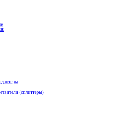
ые
00
 адаптеры
етвители (сплиттеры)