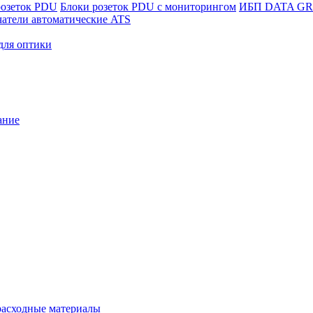
розеток PDU
Блоки розеток PDU с мониторингом
ИБП DATA G
атели автоматические ATS
для оптики
ание
расходные материалы