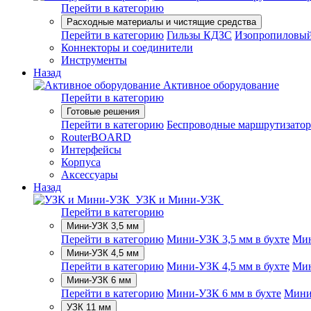
Перейти в категорию
Расходные материалы и чистящие средства
Перейти в категорию
Гильзы КДЗС
Изопропиловый
Коннекторы и соединители
Инструменты
Назад
Активное оборудование
Перейти в категорию
Готовые решения
Перейти в категорию
Беспроводные маршрутизато
RouterBOARD
Интерфейсы
Корпуса
Аксессуары
Назад
УЗК и Мини-УЗК
Перейти в категорию
Мини-УЗК 3,5 мм
Перейти в категорию
Мини-УЗК 3,5 мм в бухте
Мин
Мини-УЗК 4,5 мм
Перейти в категорию
Мини-УЗК 4,5 мм в бухте
Мин
Мини-УЗК 6 мм
Перейти в категорию
Мини-УЗК 6 мм в бухте
Мини
УЗК 11 мм