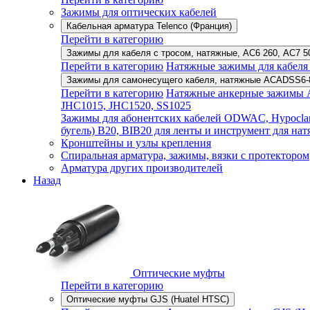
Зажимы для оптических кабелей
Кабельная арматура Telenco (Франция)
Перейти в категорию
Зажимы для кабеля с тросом, натяжные, AC6 260, AC7 
Перейти в категорию
Натяжные зажимы для кабеля 
Зажимы для самонесущего кабеля, натяжные ACADSS6-
Перейти в категорию
Натяжные анкерные зажимы A
JHC1015, JHC1520, SS1025
Зажимы для абонентских кабелей ODWAC, Hypocl
бугель) B20, BIB20 для ленты и инструмент для н
Кронштейны и узлы крепления
Спиральная арматура, зажимы, вязки с протектором
Арматура других производителей
Назад
Оптические муфты
Перейти в категорию
Оптические муфты GJS (Huatel HTSC)