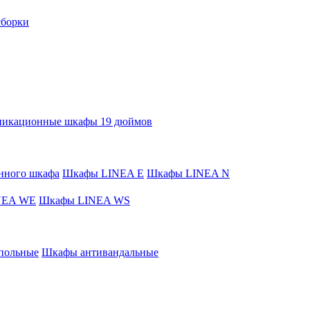
сборки
никационные шкафы 19 дюймов
нного шкафа
Шкафы LINEA E
Шкафы LINEA N
NEA WE
Шкафы LINEA WS
польные
Шкафы антивандальные