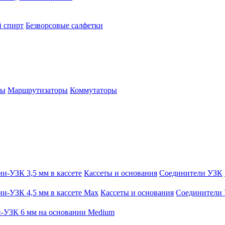
 спирт
Безворсовые салфетки
ры
Маршрутизаторы
Коммутаторы
и-УЗК 3,5 мм в кассете
Кассеты и основания
Соединители УЗК
и-УЗК 4,5 мм в кассете Max
Кассеты и основания
Соединители
-УЗК 6 мм на основании Medium