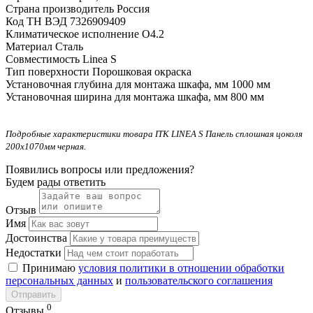
Страна производитель
Россия
Код ТН ВЭД
7326909409
Климатическое исполнение
O4.2
Материал
Сталь
Совместимость
Linea S
Тип поверхности
Порошковая окраска
Установочная глубина для монтажа шкафа, мм
1000 мм
Установочная ширина для монтажа шкафа, мм
800 мм
Подробные характеристики товара ITK LINEA S Панель сплошная цоколя
200х1070мм черная.
Появились вопросы или предложения?
Будем рады ответить
Отзыв
Имя
Достоинства
Недостатки
Принимаю
условия политики в отношении обработки
персональных данных
и
пользовательского соглашения
Отправить
0
Отзывы