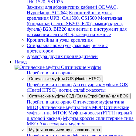
JHC1520, SS1025
Зажимы для абонентских кабелей ODWAC,
Hypoclamp, AC26@
Кронштейны и узлы
крепления UPB, CA1500, CS1500
Монтажная
(бандажная) лента SB207, F207, замки(скрепа,
бугель) B20, BIB20 для ленты и инструмент для
натяжения ленты BTS, клещи натяжные
Кронштейны и узлы крепления
Спиральная арматура, зажимы, вязки с
протектором
Арматура других производителей
Назад
Оптические муфты
Перейти в категорию
Оптические муфты GJS (Huatel HTSC)
Перейти в категорию
Аксессуары к муфтам GJS
(Huatel HTSC), лотки, сплайс-кассеты
Оптические муфты ССД (СвязьСтройСвязь) для ВОК
Перейти в категорию
Оптические муфты типа
МПО
Оптические муфты типа МОГ
Оптические
муфты типа МТОК
Муфты-кроссы (FTTH первый
и второй каскад)
Муфты-кроссы сплиттерные типа
МКО
Аксессуары к муфтам
Муфты по количеству сварок волокон
Перейти в категорию
Муфты для оптического