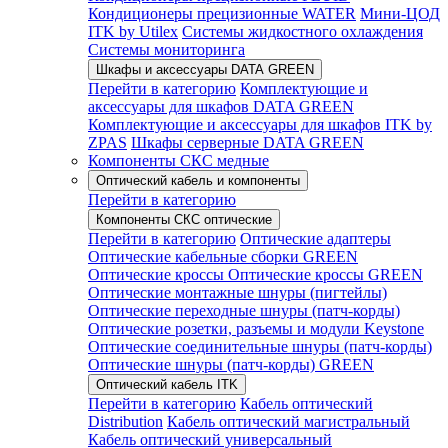
Кондиционеры прецизионные WATER
Мини-ЦОД
ITK by Utilex
Системы жидкостного охлаждения
Системы мониторинга
Шкафы и аксессуары DATA GREEN
Перейти в категорию
Комплектующие и
аксессуары для шкафов DATA GREEN
Комплектующие и аксессуары для шкафов ITK by
ZPAS
Шкафы серверные DATA GREEN
Компоненты СКС медные
Оптический кабель и компоненты
Перейти в категорию
Компоненты СКС оптические
Перейти в категорию
Оптические адаптеры
Оптические кабельные сборки GREEN
Оптические кроссы
Оптические кроссы GREEN
Оптические монтажные шнуры (пигтейлы)
Оптические переходные шнуры (патч-корды)
Оптические розетки, разъемы и модули Keystone
Оптические соединительные шнуры (патч-корды)
Оптические шнуры (патч-корды) GREEN
Оптический кабель ITK
Перейти в категорию
Кабель оптический
Distribution
Кабель оптический магистральный
Кабель оптический универсальный