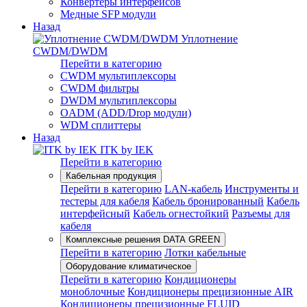
Конвертеры интерфейсов
Медные SFP модули
Назад
Уплотнение
CWDM/DWDM
Перейти в категорию
CWDM мультиплексоры
CWDM фильтры
DWDM мультиплексоры
OADM (ADD/Drop модули)
WDM сплиттеры
Назад
ITK by IEK
Перейти в категорию
Кабельная продукция
Перейти в категорию
LAN-кабель
Инструменты и
тестеры для кабеля
Кабель бронированный
Кабель
интерфейсный
Кабель огнестойкий
Разъемы для
кабеля
Комплексные решения DATA GREEN
Перейти в категорию
Лотки кабельные
Оборудование климатическое
Перейти в категорию
Кондиционеры
моноблочные
Кондиционеры прецизионные AIR
Кондиционеры прецизионные FLUID