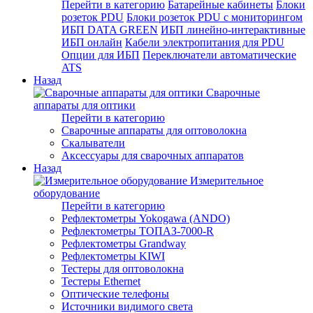
Перейти в категорию
Батарейные кабинеты
Блоки
розеток PDU
Блоки розеток PDU с мониторингом
ИБП DATA GREEN
ИБП линейно-интерактивные
ИБП онлайн
Кабели электропитания для PDU
Опции для ИБП
Переключатели автоматические
ATS
Назад
Сварочные
аппараты для оптики
Перейти в категорию
Сварочные аппараты для оптоволокна
Скалыватели
Аксессуары для сварочных аппаратов
Назад
Измерительное
оборудование
Перейти в категорию
Рефлектометры Yokogawa (ANDO)
Рефлектометры ТОПАЗ-7000-R
Рефлектометры Grandway
Рефлектометры KIWI
Тестеры для оптоволокна
Тестеры Ethernet
Оптические телефоны
Источники видимого света