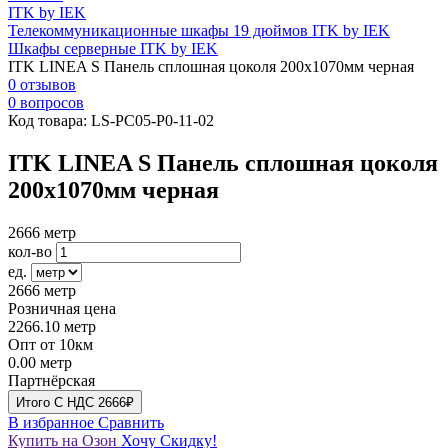
ITK by IEK
Телекоммуникационные шкафы 19 дюймов ITK by IEK
Шкафы серверные ITK by IEK
ITK LINEA S Панель сплошная цоколя 200х1070мм черная
0 отзывов
0 вопросов
Код товара:
LS-PC05-P0-11-02
ITK LINEA S Панель сплошная цоколя
200х1070мм черная
2666
метр
кол-во
ед.
2666
метр
Розничная цена
2266.10
метр
Опт от 10км
0.00
метр
Партнёрская
Итого
C НДС
2666₽
В избранное
Сравнить
Купить на Озон
Хочу Скидку!