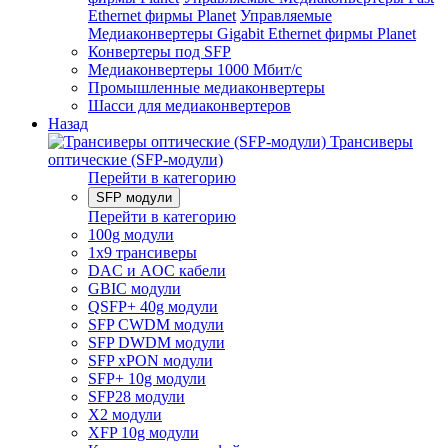
Ethernet фирмы Planet
Управляемые
Медиаконвертеры Gigabit Ethernet фирмы Planet
Конвертеры под SFP
Медиаконвертеры 1000 Мбит/с
Промышленные медиаконвертеры
Шасси для медиаконвертеров
Назад
Трансиверы
оптические (SFP-модули)
Перейти в категорию
SFP модули
Перейти в категорию
100g модули
1x9 трансиверы
DAC и AOC кабели
GBIC модули
QSFP+ 40g модули
SFP CWDM модули
SFP DWDM модули
SFP xPON модули
SFP+ 10g модули
SFP28 модули
X2 модули
XFP 10g модули