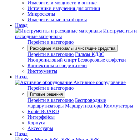
Измерители мощности в оптике
Источники излучения для оптики
Микроскопы
Измерительные платформы
Назад
Инструменты и
расходные материалы
Перейти в категорию
Расходные материалы и чистящие средства
Перейти в категорию
Гильзы КДЗС
Изопропиловый спирт
Безворсовые салфетки
Коннекторы и соединители
Инструменты
Назад
Активное оборудование
Перейти в категорию
Готовые решения
Перейти в категорию
Беспроводные
маршрутизаторы
Маршрутизаторы
Коммутаторы
RouterBOARD
Интерфейсы
Корпуса
Аксессуары
Назад
УЗК и Мини-УЗК