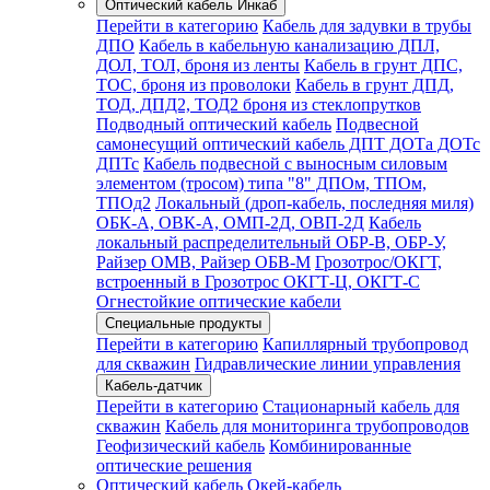
Оптический кабель Инкаб
Перейти в категорию
Кабель для задувки в трубы
ДПО
Кабель в кабельную канализацию ДПЛ,
ДОЛ, ТОЛ, броня из ленты
Кабель в грунт ДПС,
ТОС, броня из проволоки
Кабель в грунт ДПД,
ТОД, ДПД2, ТОД2 броня из стеклопрутков
Подводный оптический кабель
Подвесной
самонесущий оптический кабель ДПТ ДОТа ДОТс
ДПТс
Кабель подвесной с выносным силовым
элементом (тросом) типа "8" ДПОм, ТПОм,
ТПОд2
Локальный (дроп-кабель, последняя миля)
ОБК-А, ОВК-А, ОМП-2Д, ОВП-2Д
Кабель
локальный распределительный ОБР-В, ОБР-У,
Райзер ОМВ, Райзер ОБВ-М
Грозотрос/ОКГТ,
встроенный в Грозотрос ОКГТ-Ц, ОКГТ-С
Огнестойкие оптические кабели
Специальные продукты
Перейти в категорию
Капиллярный трубопровод
для скважин
Гидравлические линии управления
Кабель-датчик
Перейти в категорию
Стационарный кабель для
скважин
Кабель для мониторинга трубопроводов
Геофизический кабель
Комбинированные
оптические решения
Оптический кабель Окей-кабель