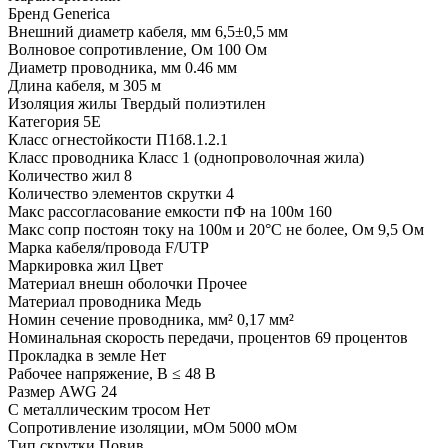
Бренд
Generica
Внешний диаметр кабеля, мм
6,5±0,5 мм
Волновое сопротивление, Ом
100 Ом
Диаметр проводника, мм
0.46 мм
Длина кабеля, м
305 м
Изоляция жилы
Твердый полиэтилен
Категория
5E
Класс огнестойкости
П1б8.1.2.1
Класс проводника
Класс 1 (однопроволочная жила)
Количество жил
8
Количество элементов скрутки
4
Макс рассогласование емкости пФ на 100м
160
Макс сопр постоян току на 100м и 20°С не более, Ом
9,5 Ом
Марка кабеля/провода
F/UTP
Маркировка жил
Цвет
Материал внешн оболочки
Прочее
Материал проводника
Медь
Номин сечение проводника, мм²
0,17 мм²
Номинальная скорость передачи, процентов
69 процентов
Прокладка в земле
Нет
Рабочее напряжение, В
≤ 48 В
Размер AWG
24
С металлическим тросом
Нет
Сопротивление изоляции, мОм
5000 мОм
Тип скрутки
Повив