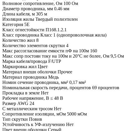
Волновое сопротивление, Ом
100 Ом
Диаметр проводника, мм
0.46 мм
Длина кабеля, м
305 м
Изоляция жилы
Твердый полиэтилен
Категория
5E
Класс огнестойкости
П1б8.1.2.1
Класс проводника
Класс 1 (однопроволочная жила)
Количество жил
8
Количество элементов скрутки
4
Макс рассогласование емкости пФ на 100м
160
Макс сопр постоян току на 100м и 20°С не более, Ом
9,5 Ом
Марка кабеля/провода
F/UTP
Маркировка жил
Цвет
Материал внешн оболочки
Прочее
Материал проводника
Медь
Номин сечение проводника, мм²
0,17 мм²
Номинальная скорость передачи, процентов
69 процентов
Прокладка в земле
Нет
Рабочее напряжение, В
≤ 48 В
Размер AWG
24
С металлическим тросом
Нет
Сопротивление изоляции, мОм
5000 мОм
Тип скрутки
Повив
Устойчивость к УФ-излучению
Нет
Цвет внешн оболочки
Серый