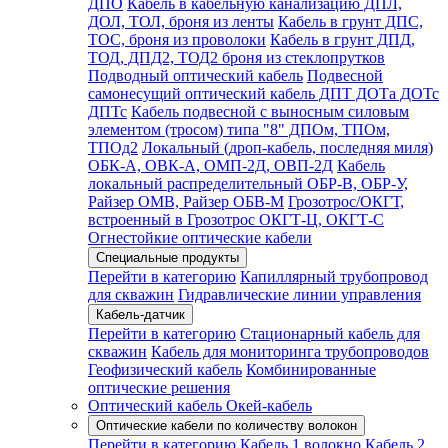
ДПО
Кабель в кабельную канализацию ДПЛ,
ДОЛ, ТОЛ, броня из ленты
Кабель в грунт ДПС,
ТОС, броня из проволоки
Кабель в грунт ДПД,
ТОД, ДПД2, ТОД2 броня из стеклопрутков
Подводный оптический кабель
Подвесной
самонесущий оптический кабель ДПТ ДОТа ДОТс
ДПТс
Кабель подвесной с выносным силовым
элементом (тросом) типа "8" ДПОм, ТПОм,
ТПОд2
Локальный (дроп-кабель, последняя миля)
ОБК-А, ОВК-А, ОМП-2Д, ОВП-2Д
Кабель
локальный распределительный ОБР-В, ОБР-У,
Райзер ОМВ, Райзер ОБВ-М
Грозотрос/ОКГТ,
встроенный в Грозотрос ОКГТ-Ц, ОКГТ-С
Огнестойкие оптические кабели
Специальные продукты
Перейти в категорию
Капиллярный трубопровод
для скважин
Гидравлические линии управления
Кабель-датчик
Перейти в категорию
Стационарный кабель для
скважин
Кабель для мониторинга трубопроводов
Геофизический кабель
Комбинированные
оптические решения
Оптический кабель Окей-кабель
Оптические кабели по количеству волокон
Перейти в категорию
Кабель 1 волокно
Кабель 2