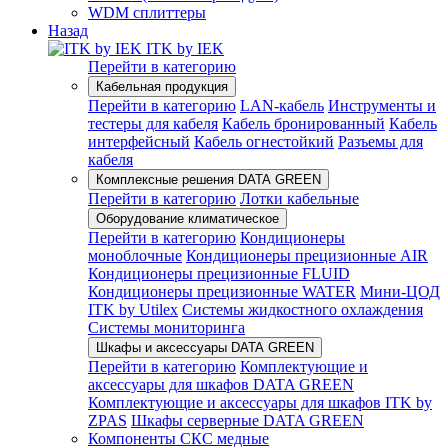
WDM сплиттеры
Назад
ITK by IEK
Перейти в категорию
Кабельная продукция
Перейти в категорию
LAN-кабель
Инструменты и
тестеры для кабеля
Кабель бронированный
Кабель
интерфейсный
Кабель огнестойкий
Разъемы для
кабеля
Комплексные решения DATA GREEN
Перейти в категорию
Лотки кабельные
Оборудование климатическое
Перейти в категорию
Кондиционеры
моноблочные
Кондиционеры прецизионные AIR
Кондиционеры прецизионные FLUID
Кондиционеры прецизионные WATER
Мини-ЦОД
ITK by Utilex
Системы жидкостного охлаждения
Системы мониторинга
Шкафы и аксессуары DATA GREEN
Перейти в категорию
Комплектующие и
аксессуары для шкафов DATA GREEN
Комплектующие и аксессуары для шкафов ITK by
ZPAS
Шкафы серверные DATA GREEN
Компоненты СКС медные