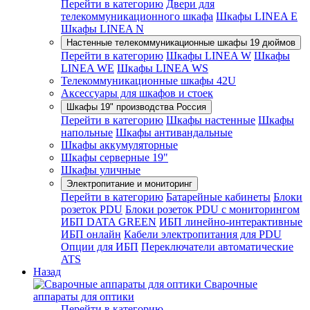
Перейти в категорию
Двери для
телекоммуникационного шкафа
Шкафы LINEA E
Шкафы LINEA N
Настенные телекоммуникационные шкафы 19 дюймов
Перейти в категорию
Шкафы LINEA W
Шкафы
LINEA WE
Шкафы LINEA WS
Телекоммуникационные шкафы 42U
Аксессуары для шкафов и стоек
Шкафы 19" производства Россия
Перейти в категорию
Шкафы настенные
Шкафы
напольные
Шкафы антивандальные
Шкафы аккумуляторные
Шкафы серверные 19"
Шкафы уличные
Электропитание и мониторинг
Перейти в категорию
Батарейные кабинеты
Блоки
розеток PDU
Блоки розеток PDU с мониторингом
ИБП DATA GREEN
ИБП линейно-интерактивные
ИБП онлайн
Кабели электропитания для PDU
Опции для ИБП
Переключатели автоматические
ATS
Назад
Сварочные
аппараты для оптики
Перейти в категорию