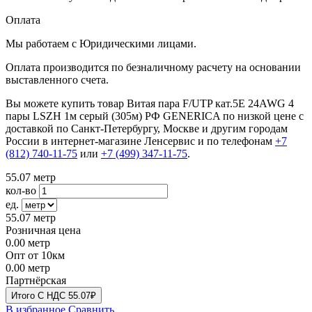
Оплата
Мы работаем с Юридическими лицами.
Оплата производится по безналичному расчету на основании
выставленного счета.
Вы можете купить товар Витая пара F/UTP кат.5E 24AWG 4
пары LSZH 1м серый (305м) РФ GENERICA по низкой цене с
доставкой по Санкт-Петербургу, Москве и другим городам
России в интернет-магазине Ленсервис и по телефонам
+7
(812) 740-11-75
или
+7 (499) 347-11-75
.
55.07
метр
кол-во
ед.
55.07
метр
Розничная цена
0.00
метр
Опт от 10км
0.00
метр
Партнёрская
Итого
C НДС
55.07₽
В избранное
Сравнить