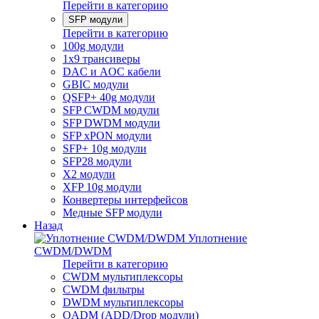
Перейти в категорию
SFP модули
Перейти в категорию
100g модули
1x9 трансиверы
DAC и AOC кабели
GBIC модули
QSFP+ 40g модули
SFP CWDM модули
SFP DWDM модули
SFP xPON модули
SFP+ 10g модули
SFP28 модули
X2 модули
XFP 10g модули
Конвертеры интерфейсов
Медные SFP модули
Назад
Уплотнение
CWDM/DWDM
Перейти в категорию
CWDM мультиплексоры
CWDM фильтры
DWDM мультиплексоры
OADM (ADD/Drop модули)