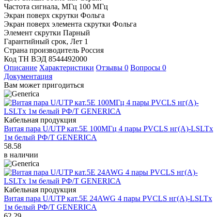
Частота сигнала, МГц
100 МГц
Экран поверх скрутки
Фольга
Экран поверх элемента скрутки
Фольга
Элемент скрутки
Парный
Гарантийный срок, Лет
1
Страна производитель
Россия
Код ТН ВЭД
8544492000
Описание
Характеристики
Отзывы
0
Вопросы
0
Документация
Вам может пригодиться
Кабельная продукция
Витая пара U/UTP кат.5E 100МГц 4 пары PVCLS нг(А)-LSLTx
1м белый РФ/Т GENERICA
58.58
в наличии
Кабельная продукция
Витая пара U/UTP кат.5E 24AWG 4 пары PVCLS нг(А)-LSLTx
1м белый РФ/Т GENERICA
62.29