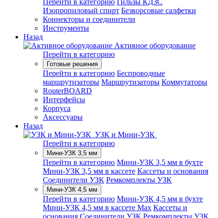
Перейти в категорию
Гильзы КДЗС
Изопропиловый спирт
Безворсовые салфетки
Коннекторы и соединители
Инструменты
Назад
Активное оборудование
Перейти в категорию
Готовые решения
Перейти в категорию
Беспроводные
маршрутизаторы
Маршрутизаторы
Коммутаторы
RouterBOARD
Интерфейсы
Корпуса
Аксессуары
Назад
УЗК и Мини-УЗК
Перейти в категорию
Мини-УЗК 3,5 мм
Перейти в категорию
Мини-УЗК 3,5 мм в бухте
Мини-УЗК 3,5 мм в кассете
Кассеты и основания
Соединители УЗК
Ремкомплекты УЗК
Мини-УЗК 4,5 мм
Перейти в категорию
Мини-УЗК 4,5 мм в бухте
Мини-УЗК 4,5 мм в кассете Max
Кассеты и
основания
Соединители УЗК
Ремкомплекты УЗК