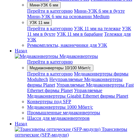
Мини-УЗК 6 мм
Перейти в категорию
Мини-УЗК 6 мм в бухте
Мини-УЗК 6 мм на основании Medium
УЗК 11 мм
Перейти в категорию
УЗК 11 мм на тележке
УЗК
11 мм в бухте
УЗК 11 мм в барабане
Тележки для
УЗК
Ремкомплекты, наконечники для УЗК
Назад
Медиаконвертеры
Перейти в категорию
Медиаконвертеры 10/100 Мбит/с
Перейти в категорию
Медиаконвертеры фирмы
Modultech
Неуправляемые Медиаконвертеры
фирмы Planet
Управляемые Медиаконвертеры Fast
Ethernet фирмы Planet
Управляемые
Медиаконвертеры Gigabit Ethernet фирмы Planet
Конвертеры под SFP
Медиаконвертеры 1000 Мбит/с
Промышленные медиаконвертеры
Шасси для медиаконвертеров
Назад
Трансиверы
оптические (SFP-модули)