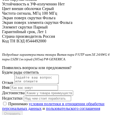
Устойчивость к УФ-излучению
Нет
Цвет внешн оболочки
Серый
Частота сигнала, МГц
100 МГц
Экран поверх скрутки
Фольга
Экран поверх элемента скрутки
Фольга
Элемент скрутки
Парный
Гарантийный срок, Лет
1
Страна производитель
Россия
Код ТН ВЭД
8544492000
Подробные характеристики товара Витая пара F/UTP кат.5E 24AWG 4
пары LSZH 1м серый (305м) РФ GENERICA.
Появились вопросы или предложения?
Будем рады ответить
Отзыв
Имя
Достоинства
Недостатки
Принимаю
условия политики в отношении обработки
персональных данных
и
пользовательского соглашения
Отправить