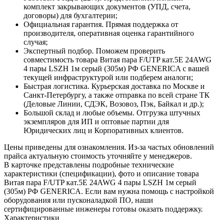
комплект закрывающих документов (УПД, счета,
договоры) для бухгалтерии;
Официальная гарантия. Прямая поддержка от
производителя, оперативная оценка гарантийного
случая;
Экспертный подбор. Поможем проверить
совместимость товара Витая пара F/UTP кат.5E 24AWG
4 пары LSZH 1м серый (305м) РФ GENERICA с вашей
текущей инфраструктурой или подберем аналоги;
Быстрая логистика. Курьерская доставка по Москве и
Санкт-Петербургу, а также отправка по всей стране ТК
(Деловые Линии, СДЭК, Возовоз, Пэк, Байкал и др.);
Большой склад и любые объемы. Отгрузка штучных
экземпляров для ИП и оптовые партии для
Юридических лиц и Корпоративных клиентов.
Цены приведены для ознакомления. Из‑за частых обновлений
прайса актуальную стоимость уточняйте у менеджеров.
В карточке представлены подробные технические
характеристики (спецификации), фото и описание товара
Витая пара F/UTP кат.5E 24AWG 4 пары LSZH 1м серый
(305м) РФ GENERICA. Если вам нужна помощь с настройкой
оборудования или пусконаладкой ПО, наши
сертифицированные инженеры готовы оказать поддержку.
Характеристики