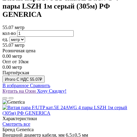
пары LSZH 1м серый (305м) РФ
GENERICA
55.07
метр
кол-во
ед.
55.07
метр
Розничная цена
0.00
метр
Опт от 10км
0.00
метр
Партнёрская
Итого
C НДС
55.07₽
В избранное
Сравнить
Купить на Озон
Хочу Скидку!
Характеристики
Смотреть все
Бренд
Generica
Внешний диаметр кабеля, мм
6,5±0,5 мм