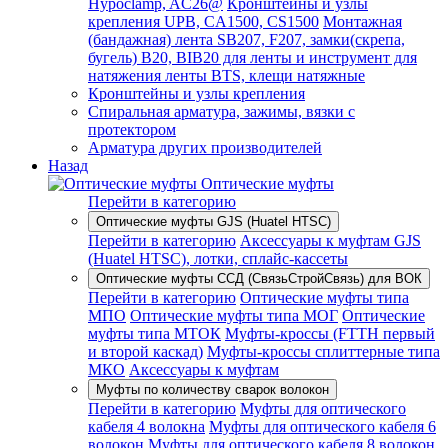
Hypoclamp, AC26@
Кронштейны и узлы
крепления UPB, CA1500, CS1500
Монтажная
(бандажная) лента SB207, F207, замки(скрепа,
бугель) B20, BIB20 для ленты и инструмент для
натяжения ленты BTS, клещи натяжные
Кронштейны и узлы крепления
Спиральная арматура, зажимы, вязки с
протектором
Арматура других производителей
Назад
Оптические муфты
Перейти в категорию
Оптические муфты GJS (Huatel HTSC)
Перейти в категорию
Аксессуары к муфтам GJS
(Huatel HTSC), лотки, сплайс-кассеты
Оптические муфты ССД (СвязьСтройСвязь) для ВОК
Перейти в категорию
Оптические муфты типа
МПО
Оптические муфты типа МОГ
Оптические
муфты типа МТОК
Муфты-кроссы (FTTH первый
и второй каскад)
Муфты-кроссы сплиттерные типа
МКО
Аксессуары к муфтам
Муфты по количеству сварок волокон
Перейти в категорию
Муфты для оптического
кабеля 4 волокна
Муфты для оптического кабеля 6
волокон
Муфты для оптического кабеля 8 волокон