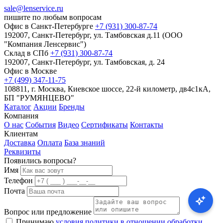
sale@lenservice.ru
пишите по любым вопросам
Офис в Санкт-Петербурге
+7 (931) 300-87-74
192007, Санкт-Петербург, ул. Тамбовская д.11 (ООО
"Компания Ленсервис")
Склад в СПб
+7 (931) 300-87-74
192007, Санкт-Петербург, ул. Тамбовская, д. 24
Офис в Москве
+7 (499) 347-11-75
108811, г. Москва, Киевское шоссе, 22-й километр, дв4с1кА,
БП "РУМЯНЦЕВО"
Каталог
Акции
Бренды
Компания
О нас
События
Видео
Сертификаты
Контакты
Клиентам
Доставка
Оплата
База знаний
Реквизиты
Появились вопросы?
Имя
Телефон
Почта
Вопрос или предложение
Принимаю
условия политики в отношении обработки