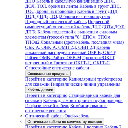
ДПО
Кабель в кабельную канализацию ДПЛ,
ДОЛ, ТОЛ, броня из ленты
Кабель в грунт ДПС,
ТОС, броня из проволоки
Кабель в грунт ДПД,
ТОД, ДПД2, ТОД2 броня из стеклопрутков
Подводный оптический кабель
Подвесной
самонесущий оптический кабель ДПТ ДОТа ДОТс
ДПТс
Кабель подвесной с выносным силовым
элементом (тросом) типа "8" ДПОм, ТПОм,
ТПОд2
Локальный (дроп-кабель, последняя миля)
ОБК-А, ОВК-А, ОМП-2Д, ОВП-2Д
Кабель
локальный распределительный ОБР-В, ОБР-У,
Райзер ОМВ, Райзер ОБВ-М
Грозотрос/ОКГТ,
встроенный в Грозотрос ОКГТ-Ц, ОКГТ-С
Огнестойкие оптические кабели
Специальные продукты
Перейти в категорию
Капиллярный трубопровод
для скважин
Гидравлические линии управления
Кабель-датчик
Перейти в категорию
Стационарный кабель для
скважин
Кабель для мониторинга трубопроводов
Геофизический кабель
Комбинированные
оптические решения
Оптический кабель Окей-кабель
Оптические кабели по количеству волокон
Перейти в категорию
Кабель 1 волокно
Кабель 2