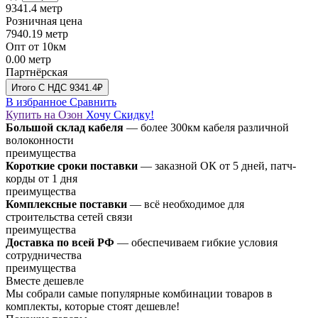
9341.4
метр
Розничная цена
7940.19
метр
Опт от 10км
0.00
метр
Партнёрская
Итого
C НДС
9341.4₽
В избранное
Сравнить
Купить на Озон
Хочу Скидку!
Большой склад кабеля
— более 300км кабеля различной
волоконности
преимущества
Короткие сроки поставки
— заказной ОК от 5 дней, патч-
корды от 1 дня
преимущества
Комплексные поставки
— всё необходимое для
строительства сетей связи
преимущества
Доставка по всей РФ
— обеспечиваем гибкие условия
сотрудничества
преимущества
Вместе дешевле
Мы собрали самые популярные комбинации товаров в
комплекты, которые стоят дешевле!