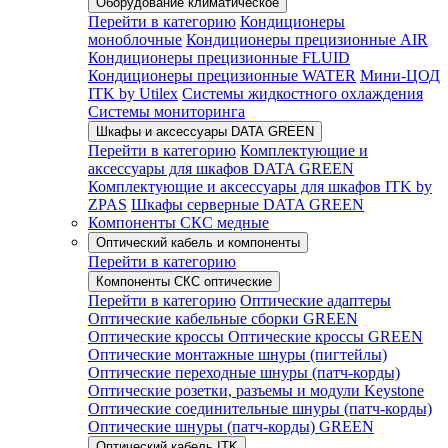
Оборудование климатическое
Перейти в категорию
Кондиционеры
моноблочные
Кондиционеры прецизионные AIR
Кондиционеры прецизионные FLUID
Кондиционеры прецизионные WATER
Мини-ЦОД
ITK by Utilex
Системы жидкостного охлаждения
Системы мониторинга
Шкафы и аксессуары DATA GREEN
Перейти в категорию
Комплектующие и
аксессуары для шкафов DATA GREEN
Комплектующие и аксессуары для шкафов ITK by
ZPAS
Шкафы серверные DATA GREEN
Компоненты СКС медные
Оптический кабель и компоненты
Перейти в категорию
Компоненты СКС оптические
Перейти в категорию
Оптические адаптеры
Оптические кабельные сборки GREEN
Оптические кроссы
Оптические кроссы GREEN
Оптические монтажные шнуры (пигтейлы)
Оптические переходные шнуры (патч-корды)
Оптические розетки, разъемы и модули Keystone
Оптические соединительные шнуры (патч-корды)
Оптические шнуры (патч-корды) GREEN
Оптический кабель ITK