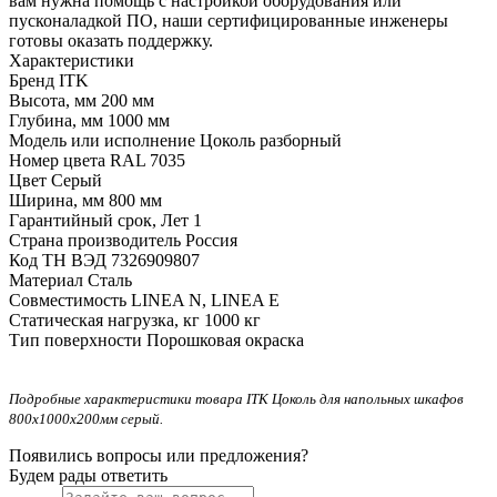
вам нужна помощь с настройкой оборудования или
пусконаладкой ПО, наши сертифицированные инженеры
готовы оказать поддержку.
Характеристики
Бренд
ITK
Высота, мм
200 мм
Глубина, мм
1000 мм
Модель или исполнение
Цоколь разборный
Номер цвета RAL
7035
Цвет
Серый
Ширина, мм
800 мм
Гарантийный срок, Лет
1
Страна производитель
Россия
Код ТН ВЭД
7326909807
Материал
Сталь
Совместимость
LINEA N, LINEA E
Статическая нагрузка, кг
1000 кг
Тип поверхности
Порошковая окраска
Подробные характеристики товара ITK Цоколь для напольных шкафов
800х1000х200мм серый.
Появились вопросы или предложения?
Будем рады ответить