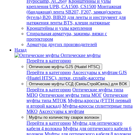
Hypoclamp, AC26@
Кронштейны и узлы
крепления UPB, CA1500, CS1500
Монтажная
(бандажная) лента SB207, F207, замки(скрепа,
бугель) B20, BIB20 для ленты и инструмент для
натяжения ленты BTS, клещи натяжные
Кронштейны и узлы крепления
Спиральная арматура, зажимы, вязки с
протектором
Арматура других производителей
Назад
Оптические муфты
Перейти в категорию
Оптические муфты GJS (Huatel HTSC)
Перейти в категорию
Аксессуары к муфтам GJS
(Huatel HTSC), лотки, сплайс-кассеты
Оптические муфты ССД (СвязьСтройСвязь) для ВОК
Перейти в категорию
Оптические муфты типа
МПО
Оптические муфты типа МОГ
Оптические
муфты типа МТОК
Муфты-кроссы (FTTH первый
и второй каскад)
Муфты-кроссы сплиттерные типа
МКО
Аксессуары к муфтам
Муфты по количеству сварок волокон
Перейти в категорию
Муфты для оптического
кабеля 4 волокна
Муфты для оптического кабеля 6
волокон
Муфты для оптического кабеля 8 волокон