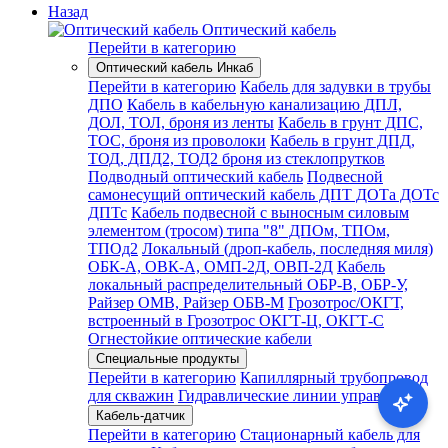
Назад
Оптический кабель
Перейти в категорию
Оптический кабель Инкаб
Перейти в категорию
Кабель для задувки в трубы
ДПО
Кабель в кабельную канализацию ДПЛ,
ДОЛ, ТОЛ, броня из ленты
Кабель в грунт ДПС,
ТОС, броня из проволоки
Кабель в грунт ДПД,
ТОД, ДПД2, ТОД2 броня из стеклопрутков
Подводный оптический кабель
Подвесной
самонесущий оптический кабель ДПТ ДОТа ДОТс
ДПТс
Кабель подвесной с выносным силовым
элементом (тросом) типа "8" ДПОм, ТПОм,
ТПОд2
Локальный (дроп-кабель, последняя миля)
ОБК-А, ОВК-А, ОМП-2Д, ОВП-2Д
Кабель
локальный распределительный ОБР-В, ОБР-У,
Райзер ОМВ, Райзер ОБВ-М
Грозотрос/ОКГТ,
встроенный в Грозотрос ОКГТ-Ц, ОКГТ-С
Огнестойкие оптические кабели
Специальные продукты
Перейти в категорию
Капиллярный трубопровод
для скважин
Гидравлические линии управления
Кабель-датчик
Перейти в категорию
Стационарный кабель для