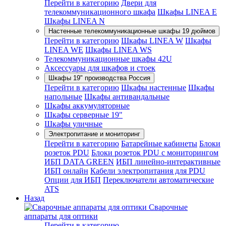
Перейти в категорию
Двери для
телекоммуникационного шкафа
Шкафы LINEA E
Шкафы LINEA N
Настенные телекоммуникационные шкафы 19 дюймов
Перейти в категорию
Шкафы LINEA W
Шкафы
LINEA WE
Шкафы LINEA WS
Телекоммуникационные шкафы 42U
Аксессуары для шкафов и стоек
Шкафы 19" производства Россия
Перейти в категорию
Шкафы настенные
Шкафы
напольные
Шкафы антивандальные
Шкафы аккумуляторные
Шкафы серверные 19"
Шкафы уличные
Электропитание и мониторинг
Перейти в категорию
Батарейные кабинеты
Блоки
розеток PDU
Блоки розеток PDU с мониторингом
ИБП DATA GREEN
ИБП линейно-интерактивные
ИБП онлайн
Кабели электропитания для PDU
Опции для ИБП
Переключатели автоматические
ATS
Назад
Сварочные
аппараты для оптики
Перейти в категорию