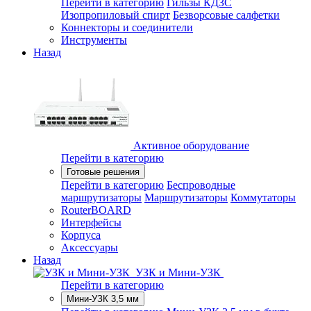
Перейти в категорию
Гильзы КДЗС
Изопропиловый спирт
Безворсовые салфетки
Коннекторы и соединители
Инструменты
Назад
Активное оборудование
Перейти в категорию
Готовые решения
Перейти в категорию
Беспроводные
маршрутизаторы
Маршрутизаторы
Коммутаторы
RouterBOARD
Интерфейсы
Корпуса
Аксессуары
Назад
УЗК и Мини-УЗК
Перейти в категорию
Мини-УЗК 3,5 мм