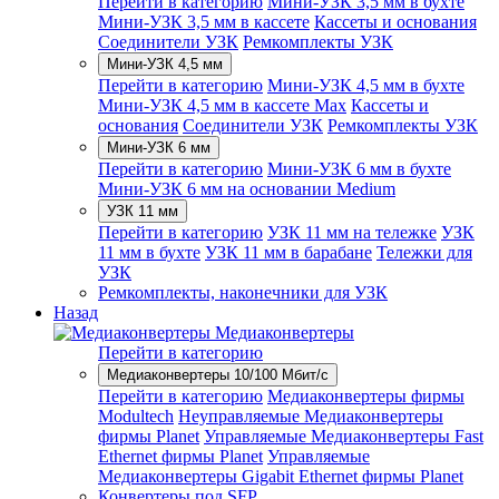
Перейти в категорию
Мини-УЗК 3,5 мм в бухте
Мини-УЗК 3,5 мм в кассете
Кассеты и основания
Соединители УЗК
Ремкомплекты УЗК
Мини-УЗК 4,5 мм
Перейти в категорию
Мини-УЗК 4,5 мм в бухте
Мини-УЗК 4,5 мм в кассете Max
Кассеты и
основания
Соединители УЗК
Ремкомплекты УЗК
Мини-УЗК 6 мм
Перейти в категорию
Мини-УЗК 6 мм в бухте
Мини-УЗК 6 мм на основании Medium
УЗК 11 мм
Перейти в категорию
УЗК 11 мм на тележке
УЗК
11 мм в бухте
УЗК 11 мм в барабане
Тележки для
УЗК
Ремкомплекты, наконечники для УЗК
Назад
Медиаконвертеры
Перейти в категорию
Медиаконвертеры 10/100 Мбит/с
Перейти в категорию
Медиаконвертеры фирмы
Modultech
Неуправляемые Медиаконвертеры
фирмы Planet
Управляемые Медиаконвертеры Fast
Ethernet фирмы Planet
Управляемые
Медиаконвертеры Gigabit Ethernet фирмы Planet
Конвертеры под SFP