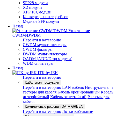
SFP28 модули
X2 модули
XFP 10g модули
Конвертеры интерфейсов
Медные SFP модули
Назад
Уплотнение
CWDM/DWDM
Перейти в категорию
CWDM мультиплексоры
CWDM фильтры
DWDM мультиплексоры
OADM (ADD/Drop модули)
WDM сплиттеры
Назад
ITK by IEK
Перейти в категорию
Кабельная продукция
Перейти в категорию
LAN-кабель
Инструменты и
тестеры для кабеля
Кабель бронированный
Кабель
интерфейсный
Кабель огнестойкий
Разъемы для
кабеля
Комплексные решения DATA GREEN
Перейти в категорию
Лотки кабельные