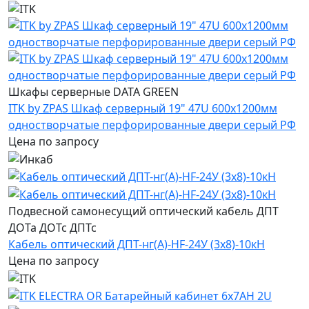
Шкафы серверные DATA GREEN
ITK by ZPAS Шкаф серверный 19" 47U 600х1200мм
одностворчатые перфорированные двери серый РФ
Цена по запросу
Подвесной самонесущий оптический кабель ДПТ
ДОТа ДОТс ДПТс
Кабель оптический ДПТ-нг(А)-HF-24У (3х8)-10кН
Цена по запросу