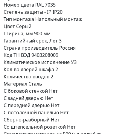
Номер цвета RAL
7035
Степень защиты - IP
IP20
Тип монтажа
Напольный монтаж
Цвет
Серый
Ширина, мм
900 мм
Гарантийный срок, Лет
3
Страна производитель
Россия
Код ТН ВЭД
9403208009
Климатическое исполнение
УЗ
Кол-во дверей шкафа
2
Количество вводов
2
Материал
Сталь
С боковой стенкой
Нет
С задней дверью
Нет
С передней дверью
Нет
С потолочной панелью
Нет
Сборно-разборный
Нет
Со штепсельной розеткой
Нет
Статическая нагрузка, кг
500 (на полку) кг