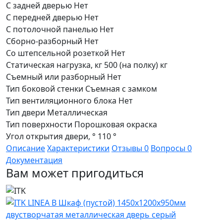
С задней дверью
Нет
С передней дверью
Нет
С потолочной панелью
Нет
Сборно-разборный
Нет
Со штепсельной розеткой
Нет
Статическая нагрузка, кг
500 (на полку) кг
Съемный или разборный
Нет
Тип боковой стенки
Съемная с замком
Тип вентиляционного блока
Нет
Тип двери
Металлическая
Тип поверхности
Порошковая окраска
Угол открытия двери, °
110 °
Описание
Характеристики
Отзывы
0
Вопросы
0
Документация
Вам может пригодиться