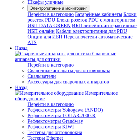
Шкафы уличные
Электропитание и мониторинг
Перейти в категорию
Батарейные кабинеты
Блоки
розеток PDU
Блоки розеток PDU с мониторингом
ИБП DATA GREEN
ИБП линейно-интерактивные
ИБП онлайн
Кабели электропитания для PDU
Опции для ИБП
Переключатели автоматические
ATS
Назад
Сварочные
аппараты для оптики
Перейти в категорию
Сварочные аппараты для оптоволокна
Скалыватели
Аксессуары для сварочных аппаратов
Назад
Измерительное
оборудование
Перейти в категорию
Рефлектометры Yokogawa (ANDO)
Рефлектометры ТОПАЗ-7000-R
Рефлектометры Grandway
Рефлектометры KIWI
Тестеры для оптоволокна
Тестеры Ethernet