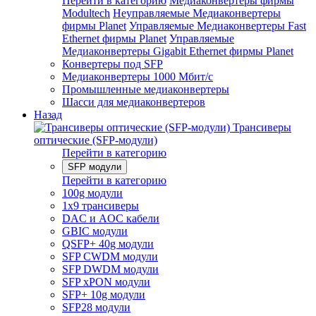
Перейти в категорию
Медиаконвертеры фирмы
Modultech
Неуправляемые Медиаконвертеры
фирмы Planet
Управляемые Медиаконвертеры Fast
Ethernet фирмы Planet
Управляемые
Медиаконвертеры Gigabit Ethernet фирмы Planet
Конвертеры под SFP
Медиаконвертеры 1000 Мбит/с
Промышленные медиаконвертеры
Шасси для медиаконвертеров
Назад
Трансиверы
оптические (SFP-модули)
Перейти в категорию
SFP модули
Перейти в категорию
100g модули
1x9 трансиверы
DAC и AOC кабели
GBIC модули
QSFP+ 40g модули
SFP CWDM модули
SFP DWDM модули
SFP xPON модули
SFP+ 10g модули
SFP28 модули