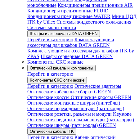
моноблочные
Кондиционеры прецизионные AIR
Кондиционеры прецизионные FLUID
Кондиционеры прецизионные WATER
Мини-ЦОД
ITK by Utilex
Системы жидкостного охлаждения
Системы мониторинга
Шкафы и аксессуары DATA GREEN
Перейти в категорию
Комплектующие и
аксессуары для шкафов DATA GREEN
Комплектующие и аксессуары для шкафов ITK by
ZPAS
Шкафы серверные DATA GREEN
Компоненты СКС медные
Оптический кабель и компоненты
Перейти в категорию
Компоненты СКС оптические
Перейти в категорию
Оптические адаптеры
Оптические кабельные сборки GREEN
Оптические кроссы
Оптические кроссы GREEN
Оптические монтажные шнуры (пигтейлы)
Оптические переходные шнуры (патч-корды)
Оптические розетки, разъемы и модули Keystone
Оптические соединительные шнуры (патч-корды)
Оптические шнуры (патч-корды) GREEN
Оптический кабель ITK
Перейти в категорию
Кабель оптический