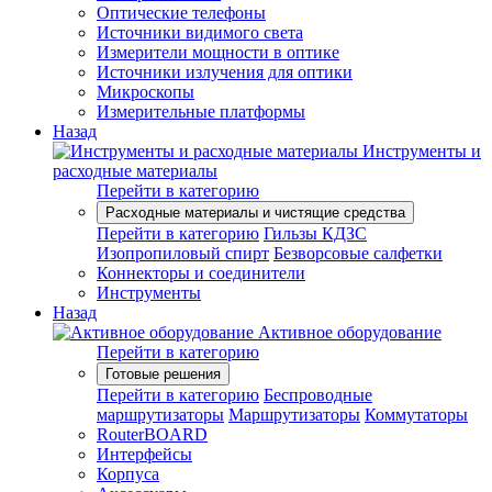
Оптические телефоны
Источники видимого света
Измерители мощности в оптике
Источники излучения для оптики
Микроскопы
Измерительные платформы
Назад
Инструменты и
расходные материалы
Перейти в категорию
Расходные материалы и чистящие средства
Перейти в категорию
Гильзы КДЗС
Изопропиловый спирт
Безворсовые салфетки
Коннекторы и соединители
Инструменты
Назад
Активное оборудование
Перейти в категорию
Готовые решения
Перейти в категорию
Беспроводные
маршрутизаторы
Маршрутизаторы
Коммутаторы
RouterBOARD
Интерфейсы
Корпуса