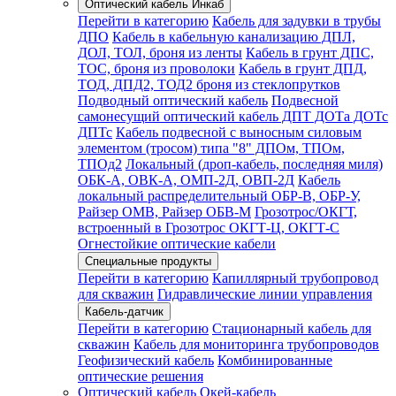
Оптический кабель Инкаб
Перейти в категорию
Кабель для задувки в трубы
ДПО
Кабель в кабельную канализацию ДПЛ,
ДОЛ, ТОЛ, броня из ленты
Кабель в грунт ДПС,
ТОС, броня из проволоки
Кабель в грунт ДПД,
ТОД, ДПД2, ТОД2 броня из стеклопрутков
Подводный оптический кабель
Подвесной
самонесущий оптический кабель ДПТ ДОТа ДОТс
ДПТс
Кабель подвесной с выносным силовым
элементом (тросом) типа "8" ДПОм, ТПОм,
ТПОд2
Локальный (дроп-кабель, последняя миля)
ОБК-А, ОВК-А, ОМП-2Д, ОВП-2Д
Кабель
локальный распределительный ОБР-В, ОБР-У,
Райзер ОМВ, Райзер ОБВ-М
Грозотрос/ОКГТ,
встроенный в Грозотрос ОКГТ-Ц, ОКГТ-С
Огнестойкие оптические кабели
Специальные продукты
Перейти в категорию
Капиллярный трубопровод
для скважин
Гидравлические линии управления
Кабель-датчик
Перейти в категорию
Стационарный кабель для
скважин
Кабель для мониторинга трубопроводов
Геофизический кабель
Комбинированные
оптические решения
Оптический кабель Окей-кабель