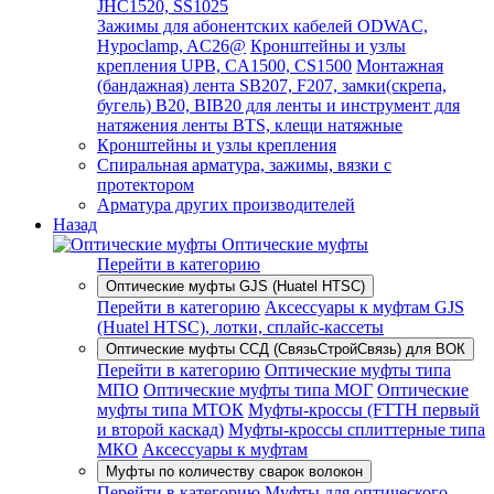
JHC1520, SS1025
Зажимы для абонентских кабелей ODWAC,
Hypoclamp, AC26@
Кронштейны и узлы
крепления UPB, CA1500, CS1500
Монтажная
(бандажная) лента SB207, F207, замки(скрепа,
бугель) B20, BIB20 для ленты и инструмент для
натяжения ленты BTS, клещи натяжные
Кронштейны и узлы крепления
Спиральная арматура, зажимы, вязки с
протектором
Арматура других производителей
Назад
Оптические муфты
Перейти в категорию
Оптические муфты GJS (Huatel HTSC)
Перейти в категорию
Аксессуары к муфтам GJS
(Huatel HTSC), лотки, сплайс-кассеты
Оптические муфты ССД (СвязьСтройСвязь) для ВОК
Перейти в категорию
Оптические муфты типа
МПО
Оптические муфты типа МОГ
Оптические
муфты типа МТОК
Муфты-кроссы (FTTH первый
и второй каскад)
Муфты-кроссы сплиттерные типа
МКО
Аксессуары к муфтам
Муфты по количеству сварок волокон
Перейти в категорию
Муфты для оптического