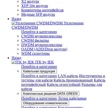
X2 модули
XFP 10g модули
Конвертеры интерфейсов
Медные SFP модули
Назад
Уплотнение
CWDM/DWDM
Перейти в категорию
CWDM мультиплексоры
CWDM фильтры
DWDM мультиплексоры
OADM (ADD/Drop модули)
WDM сплиттеры
Назад
ITK by IEK
Перейти в категорию
Кабельная продукция
Перейти в категорию
LAN-кабель
Инструменты и
тестеры для кабеля
Кабель бронированный
Кабель
интерфейсный
Кабель огнестойкий
Разъемы для
кабеля
Комплексные решения DATA GREEN
Перейти в категорию
Лотки кабельные
Оборудование климатическое
Перейти в категорию
Кондиционеры