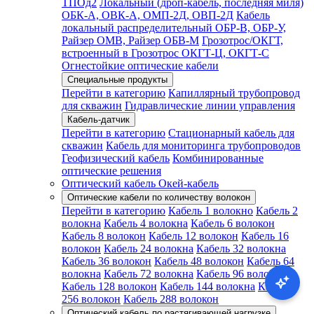
ТПОд2
Локальный (дроп-кабель, последняя миля)
ОБК-А, ОВК-А, ОМП-2Д, ОВП-2Д
Кабель
локальный распределительный ОБР-В, ОБР-У,
Райзер ОМВ, Райзер ОБВ-М
Грозотрос/ОКГТ,
встроенный в Грозотрос ОКГТ-Ц, ОКГТ-С
Огнестойкие оптические кабели
Специальные продукты
Перейти в категорию
Капиллярный трубопровод
для скважин
Гидравлические линии управления
Кабель-датчик
Перейти в категорию
Стационарный кабель для
скважин
Кабель для мониторинга трубопроводов
Геофизический кабель
Комбинированные
оптические решения
Оптический кабель Окей-кабель
Оптические кабели по количеству волокон
Перейти в категорию
Кабель 1 волокно
Кабель 2
волокна
Кабель 4 волокна
Кабель 6 волокон
Кабель 8 волокон
Кабель 12 волокон
Кабель 16
волокон
Кабель 24 волокна
Кабель 32 волокна
Кабель 36 волокон
Кабель 48 волокон
Кабель 64
волокна
Кабель 72 волокна
Кабель 96 волокон
Кабель 128 волокон
Кабель 144 волокна
Кабель
256 волокон
Кабель 288 волокон
Оптический кабель по растягивающей нагрузке