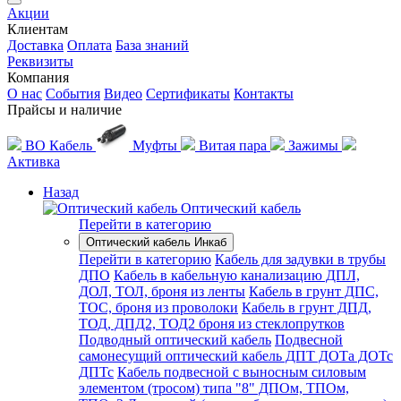
Акции
Клиентам
Доставка
Оплата
База знаний
Реквизиты
Компания
О нас
События
Видео
Сертификаты
Контакты
Прайсы и наличие
ВО Кабель
Муфты
Витая пара
Зажимы
Активка
Назад
Оптический кабель
Перейти в категорию
Оптический кабель Инкаб
Перейти в категорию
Кабель для задувки в трубы
ДПО
Кабель в кабельную канализацию ДПЛ,
ДОЛ, ТОЛ, броня из ленты
Кабель в грунт ДПС,
ТОС, броня из проволоки
Кабель в грунт ДПД,
ТОД, ДПД2, ТОД2 броня из стеклопрутков
Подводный оптический кабель
Подвесной
самонесущий оптический кабель ДПТ ДОТа ДОТс
ДПТс
Кабель подвесной с выносным силовым
элементом (тросом) типа "8" ДПОм, ТПОм,