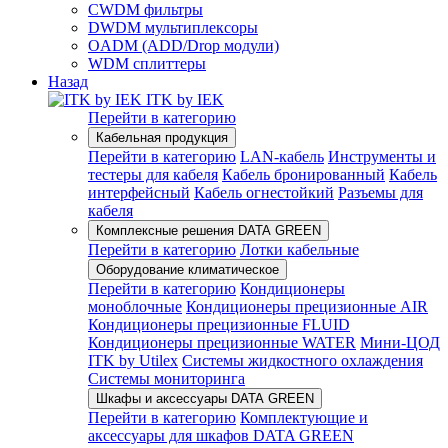
CWDM фильтры
DWDM мультиплексоры
OADM (ADD/Drop модули)
WDM сплиттеры
Назад
ITK by IEK
Перейти в категорию
Кабельная продукция
Перейти в категорию
LAN-кабель
Инструменты и
тестеры для кабеля
Кабель бронированный
Кабель
интерфейсный
Кабель огнестойкий
Разъемы для
кабеля
Комплексные решения DATA GREEN
Перейти в категорию
Лотки кабельные
Оборудование климатическое
Перейти в категорию
Кондиционеры
моноблочные
Кондиционеры прецизионные AIR
Кондиционеры прецизионные FLUID
Кондиционеры прецизионные WATER
Мини-ЦОД
ITK by Utilex
Системы жидкостного охлаждения
Системы мониторинга
Шкафы и аксессуары DATA GREEN
Перейти в категорию
Комплектующие и
аксессуары для шкафов DATA GREEN