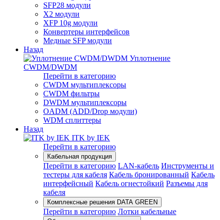
SFP28 модули
X2 модули
XFP 10g модули
Конвертеры интерфейсов
Медные SFP модули
Назад
Уплотнение
CWDM/DWDM
Перейти в категорию
CWDM мультиплексоры
CWDM фильтры
DWDM мультиплексоры
OADM (ADD/Drop модули)
WDM сплиттеры
Назад
ITK by IEK
Перейти в категорию
Кабельная продукция
Перейти в категорию
LAN-кабель
Инструменты и
тестеры для кабеля
Кабель бронированный
Кабель
интерфейсный
Кабель огнестойкий
Разъемы для
кабеля
Комплексные решения DATA GREEN
Перейти в категорию
Лотки кабельные