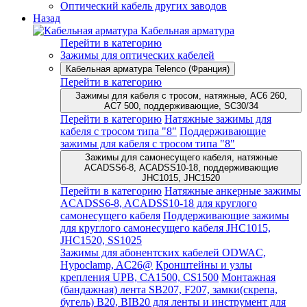
Оптический кабель других заводов
Назад
Кабельная арматура
Перейти в категорию
Зажимы для оптических кабелей
Кабельная арматура Telenco (Франция)
Перейти в категорию
Зажимы для кабеля с тросом, натяжные, AC6 260,
AC7 500, поддерживающие, SC30/34
Перейти в категорию
Натяжные зажимы для
кабеля с тросом типа "8"
Поддерживающие
зажимы для кабеля с тросом типа "8"
Зажимы для самонесущего кабеля, натяжные
ACADSS6-8, ACADSS10-18, поддерживающие
JHC1015, JHC1520
Перейти в категорию
Натяжные анкерные зажимы
ACADSS6-8, ACADSS10-18 для круглого
самонесущего кабеля
Поддерживающие зажимы
для круглого самонесущего кабеля JHC1015,
JHC1520, SS1025
Зажимы для абонентских кабелей ODWAC,
Hypoclamp, AC26@
Кронштейны и узлы
крепления UPB, CA1500, CS1500
Монтажная
(бандажная) лента SB207, F207, замки(скрепа,
бугель) B20, BIB20 для ленты и инструмент для