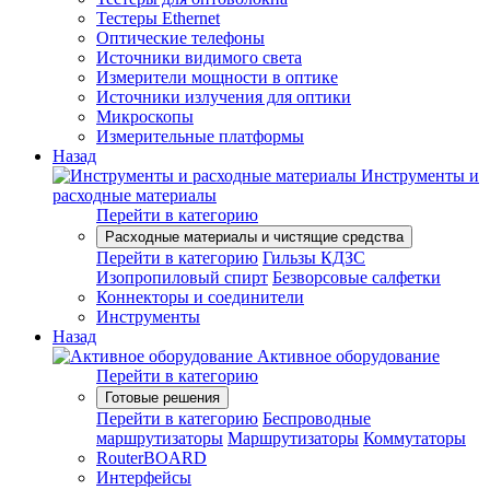
Тестеры Ethernet
Оптические телефоны
Источники видимого света
Измерители мощности в оптике
Источники излучения для оптики
Микроскопы
Измерительные платформы
Назад
Инструменты и
расходные материалы
Перейти в категорию
Расходные материалы и чистящие средства
Перейти в категорию
Гильзы КДЗС
Изопропиловый спирт
Безворсовые салфетки
Коннекторы и соединители
Инструменты
Назад
Активное оборудование
Перейти в категорию
Готовые решения
Перейти в категорию
Беспроводные
маршрутизаторы
Маршрутизаторы
Коммутаторы
RouterBOARD
Интерфейсы