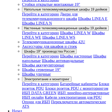
Стойки открытые монтажные 19"
Напольные телекоммуникационные шкафы 19 дюймов
Перейти в категорию
Двери для
телекоммуникационного шкафа
Шкафы LINEA E
Шкафы LINEA N
Настенные телекоммуникационные шкафы 19 дюймов
Перейти в категорию
Шкафы LINEA W
Шкафы
LINEA WE
Шкафы LINEA WS
Телекоммуникационные шкафы 42U
Аксессуары для шкафов и стоек
Шкафы 19" производства Россия
Перейти в категорию
Шкафы настенные
Шкафы
напольные
Шкафы антивандальные
Шкафы аккумуляторные
Шкафы серверные 19"
Шкафы уличные
Электропитание и мониторинг
Перейти в категорию
Батарейные кабинеты
Блоки
розеток PDU
Блоки розеток PDU с мониторингом
ИБП DATA GREEN
ИБП линейно-интерактивные
ИБП онлайн
Кабели электропитания для PDU
Опции для ИБП
Переключатели автоматические
ATS
Назад