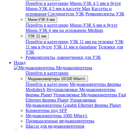
Перейти в категорию
Мини-УЗК 4,5 мм в бухте
Мини-УЗК 4,5 мм в кассете Max
Кассеты и
основания
Соединители УЗК
Ремкомплекты УЗК
Мини-УЗК 6 мм
Перейти в категорию
Мини-УЗК 6 мм в бухте
Мини-УЗК 6 мм на основании Medium
УЗК 11 мм
Перейти в категорию
УЗК 11 мм на тележке
УЗК
11 мм в бухте
УЗК 11 мм в барабане
Тележки для
УЗК
Ремкомплекты, наконечники для УЗК
Назад
Медиаконвертеры
Перейти в категорию
Медиаконвертеры 10/100 Мбит/с
Перейти в категорию
Медиаконвертеры фирмы
Modultech
Неуправляемые Медиаконвертеры
фирмы Planet
Управляемые Медиаконвертеры Fast
Ethernet фирмы Planet
Управляемые
Медиаконвертеры Gigabit Ethernet фирмы Planet
Конвертеры под SFP
Медиаконвертеры 1000 Мбит/с
Промышленные медиаконвертеры
Шасси для медиаконвертеров