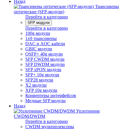
Назад
Трансиверы
оптические (SFP-модули)
Перейти в категорию
SFP модули
Перейти в категорию
100g модули
1x9 трансиверы
DAC и AOC кабели
GBIC модули
QSFP+ 40g модули
SFP CWDM модули
SFP DWDM модули
SFP xPON модули
SFP+ 10g модули
SFP28 модули
X2 модули
XFP 10g модули
Конвертеры интерфейсов
Медные SFP модули
Назад
Уплотнение
CWDM/DWDM
Перейти в категорию
CWDM мультиплексоры