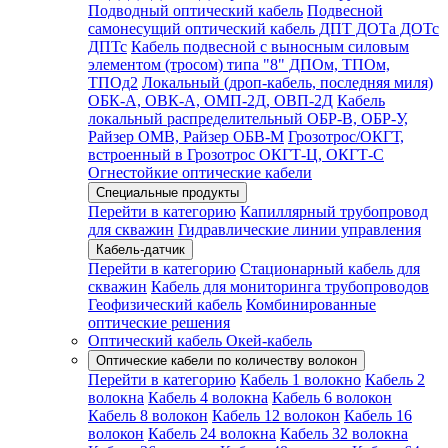
Подводный оптический кабель
Подвесной
самонесущий оптический кабель ДПТ ДОТа ДОТс
ДПТс
Кабель подвесной с выносным силовым
элементом (тросом) типа "8" ДПОм, ТПОм,
ТПОд2
Локальный (дроп-кабель, последняя миля)
ОБК-А, ОВК-А, ОМП-2Д, ОВП-2Д
Кабель
локальный распределительный ОБР-В, ОБР-У,
Райзер ОМВ, Райзер ОБВ-М
Грозотрос/ОКГТ,
встроенный в Грозотрос ОКГТ-Ц, ОКГТ-С
Огнестойкие оптические кабели
Специальные продукты
Перейти в категорию
Капиллярный трубопровод
для скважин
Гидравлические линии управления
Кабель-датчик
Перейти в категорию
Стационарный кабель для
скважин
Кабель для мониторинга трубопроводов
Геофизический кабель
Комбинированные
оптические решения
Оптический кабель Окей-кабель
Оптические кабели по количеству волокон
Перейти в категорию
Кабель 1 волокно
Кабель 2
волокна
Кабель 4 волокна
Кабель 6 волокон
Кабель 8 волокон
Кабель 12 волокон
Кабель 16
волокон
Кабель 24 волокна
Кабель 32 волокна