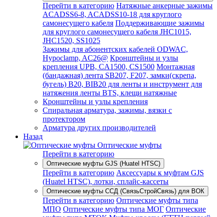
Перейти в категорию
Натяжные анкерные зажимы
ACADSS6-8, ACADSS10-18 для круглого
самонесущего кабеля
Поддерживающие зажимы
для круглого самонесущего кабеля JHC1015,
JHC1520, SS1025
Зажимы для абонентских кабелей ODWAC,
Hypoclamp, AC26@
Кронштейны и узлы
крепления UPB, CA1500, CS1500
Монтажная
(бандажная) лента SB207, F207, замки(скрепа,
бугель) B20, BIB20 для ленты и инструмент для
натяжения ленты BTS, клещи натяжные
Кронштейны и узлы крепления
Спиральная арматура, зажимы, вязки с
протектором
Арматура других производителей
Назад
Оптические муфты
Перейти в категорию
Оптические муфты GJS (Huatel HTSC)
Перейти в категорию
Аксессуары к муфтам GJS
(Huatel HTSC), лотки, сплайс-кассеты
Оптические муфты ССД (СвязьСтройСвязь) для ВОК
Перейти в категорию
Оптические муфты типа
МПО
Оптические муфты типа МОГ
Оптические