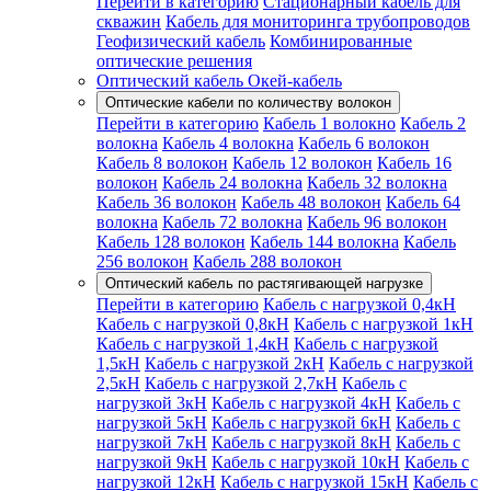
Перейти в категорию
Стационарный кабель для
скважин
Кабель для мониторинга трубопроводов
Геофизический кабель
Комбинированные
оптические решения
Оптический кабель Окей-кабель
Оптические кабели по количеству волокон
Перейти в категорию
Кабель 1 волокно
Кабель 2
волокна
Кабель 4 волокна
Кабель 6 волокон
Кабель 8 волокон
Кабель 12 волокон
Кабель 16
волокон
Кабель 24 волокна
Кабель 32 волокна
Кабель 36 волокон
Кабель 48 волокон
Кабель 64
волокна
Кабель 72 волокна
Кабель 96 волокон
Кабель 128 волокон
Кабель 144 волокна
Кабель
256 волокон
Кабель 288 волокон
Оптический кабель по растягивающей нагрузке
Перейти в категорию
Кабель с нагрузкой 0,4кН
Кабель с нагрузкой 0,8кН
Кабель с нагрузкой 1кН
Кабель с нагрузкой 1,4кН
Кабель с нагрузкой
1,5кН
Кабель с нагрузкой 2кН
Кабель с нагрузкой
2,5кН
Кабель с нагрузкой 2,7кН
Кабель с
нагрузкой 3кН
Кабель с нагрузкой 4кН
Кабель с
нагрузкой 5кН
Кабель с нагрузкой 6кН
Кабель с
нагрузкой 7кН
Кабель с нагрузкой 8кН
Кабель с
нагрузкой 9кН
Кабель с нагрузкой 10кН
Кабель с
нагрузкой 12кН
Кабель с нагрузкой 15кН
Кабель с