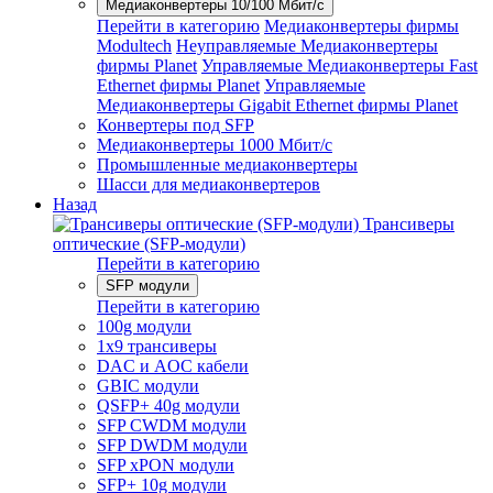
Медиаконвертеры 10/100 Мбит/с
Перейти в категорию
Медиаконвертеры фирмы
Modultech
Неуправляемые Медиаконвертеры
фирмы Planet
Управляемые Медиаконвертеры Fast
Ethernet фирмы Planet
Управляемые
Медиаконвертеры Gigabit Ethernet фирмы Planet
Конвертеры под SFP
Медиаконвертеры 1000 Мбит/с
Промышленные медиаконвертеры
Шасси для медиаконвертеров
Назад
Трансиверы
оптические (SFP-модули)
Перейти в категорию
SFP модули
Перейти в категорию
100g модули
1x9 трансиверы
DAC и AOC кабели
GBIC модули
QSFP+ 40g модули
SFP CWDM модули
SFP DWDM модули
SFP xPON модули
SFP+ 10g модули