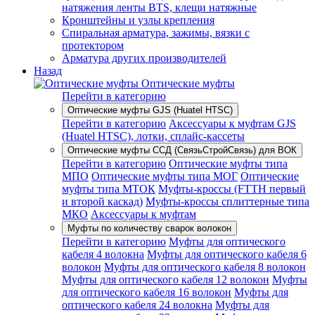
натяжения ленты BTS, клещи натяжные
Кронштейны и узлы крепления
Спиральная арматура, зажимы, вязки с
протектором
Арматура других производителей
Назад
Оптические муфты
Перейти в категорию
Оптические муфты GJS (Huatel HTSC)
Перейти в категорию
Аксессуары к муфтам GJS
(Huatel HTSC), лотки, сплайс-кассеты
Оптические муфты ССД (СвязьСтройСвязь) для ВОК
Перейти в категорию
Оптические муфты типа
МПО
Оптические муфты типа МОГ
Оптические
муфты типа МТОК
Муфты-кроссы (FTTH первый
и второй каскад)
Муфты-кроссы сплиттерные типа
МКО
Аксессуары к муфтам
Муфты по количеству сварок волокон
Перейти в категорию
Муфты для оптического
кабеля 4 волокна
Муфты для оптического кабеля 6
волокон
Муфты для оптического кабеля 8 волокон
Муфты для оптического кабеля 12 волокон
Муфты
для оптического кабеля 16 волокон
Муфты для
оптического кабеля 24 волокна
Муфты для