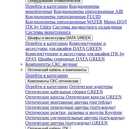
Оборудование климатическое
Перейти в категорию
Кондиционеры
моноблочные
Кондиционеры прецизионные AIR
Кондиционеры прецизионные FLUID
Кондиционеры прецизионные WATER
Мини-ЦОД
ITK by Utilex
Системы жидкостного охлаждения
Системы мониторинга
Шкафы и аксессуары DATA GREEN
Перейти в категорию
Комплектующие и
аксессуары для шкафов DATA GREEN
Комплектующие и аксессуары для шкафов ITK by
ZPAS
Шкафы серверные DATA GREEN
Компоненты СКС медные
Оптический кабель и компоненты
Перейти в категорию
Компоненты СКС оптические
Перейти в категорию
Оптические адаптеры
Оптические кабельные сборки GREEN
Оптические кроссы
Оптические кроссы GREEN
Оптические монтажные шнуры (пигтейлы)
Оптические переходные шнуры (патч-корды)
Оптические розетки, разъемы и модули Keystone
Оптические соединительные шнуры (патч-корды)
Оптические шнуры (патч-корды) GREEN
Оптический кабель ITK