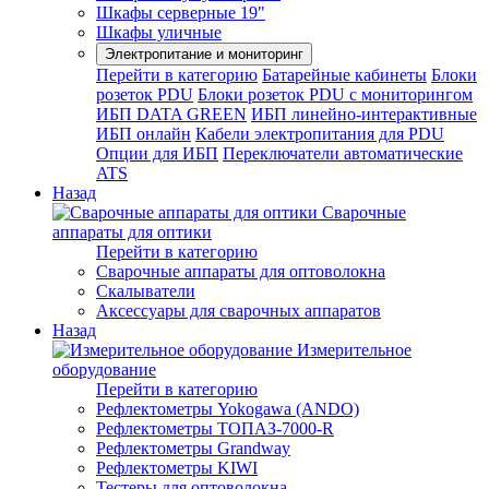
Шкафы серверные 19"
Шкафы уличные
Электропитание и мониторинг
Перейти в категорию
Батарейные кабинеты
Блоки
розеток PDU
Блоки розеток PDU с мониторингом
ИБП DATA GREEN
ИБП линейно-интерактивные
ИБП онлайн
Кабели электропитания для PDU
Опции для ИБП
Переключатели автоматические
ATS
Назад
Сварочные
аппараты для оптики
Перейти в категорию
Сварочные аппараты для оптоволокна
Скалыватели
Аксессуары для сварочных аппаратов
Назад
Измерительное
оборудование
Перейти в категорию
Рефлектометры Yokogawa (ANDO)
Рефлектометры ТОПАЗ-7000-R
Рефлектометры Grandway
Рефлектометры KIWI
Тестеры для оптоволокна