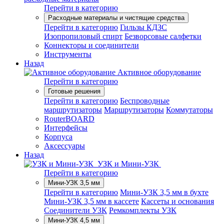
Перейти в категорию
Расходные материалы и чистящие средства
Перейти в категорию
Гильзы КДЗС
Изопропиловый спирт
Безворсовые салфетки
Коннекторы и соединители
Инструменты
Назад
Активное оборудование
Перейти в категорию
Готовые решения
Перейти в категорию
Беспроводные
маршрутизаторы
Маршрутизаторы
Коммутаторы
RouterBOARD
Интерфейсы
Корпуса
Аксессуары
Назад
УЗК и Мини-УЗК
Перейти в категорию
Мини-УЗК 3,5 мм
Перейти в категорию
Мини-УЗК 3,5 мм в бухте
Мини-УЗК 3,5 мм в кассете
Кассеты и основания
Соединители УЗК
Ремкомплекты УЗК
Мини-УЗК 4,5 мм