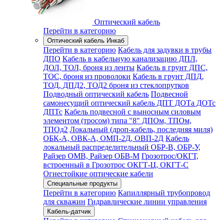
Оптический кабель
Перейти в категорию
Оптический кабель Инкаб
Перейти в категорию
Кабель для задувки в трубы
ДПО
Кабель в кабельную канализацию ДПЛ,
ДОЛ, ТОЛ, броня из ленты
Кабель в грунт ДПС,
ТОС, броня из проволоки
Кабель в грунт ДПД,
ТОД, ДПД2, ТОД2 броня из стеклопрутков
Подводный оптический кабель
Подвесной
самонесущий оптический кабель ДПТ ДОТа ДОТс
ДПТс
Кабель подвесной с выносным силовым
элементом (тросом) типа "8" ДПОм, ТПОм,
ТПОд2
Локальный (дроп-кабель, последняя миля)
ОБК-А, ОВК-А, ОМП-2Д, ОВП-2Д
Кабель
локальный распределительный ОБР-В, ОБР-У,
Райзер ОМВ, Райзер ОБВ-М
Грозотрос/ОКГТ,
встроенный в Грозотрос ОКГТ-Ц, ОКГТ-С
Огнестойкие оптические кабели
Специальные продукты
Перейти в категорию
Капиллярный трубопровод
для скважин
Гидравлические линии управления
Кабель-датчик