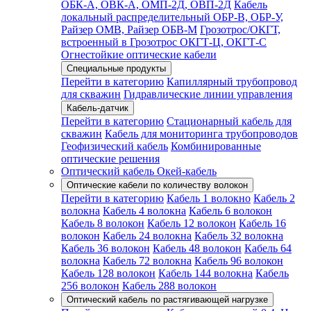
ОБК-А, ОВК-А, ОМП-2Д, ОВП-2Д
Кабель
локальный распределительный ОБР-В, ОБР-У,
Райзер ОМВ, Райзер ОБВ-М
Грозотрос/ОКГТ,
встроенный в Грозотрос ОКГТ-Ц, ОКГТ-С
Огнестойкие оптические кабели
Специальные продукты
Перейти в категорию
Капиллярный трубопровод
для скважин
Гидравлические линии управления
Кабель-датчик
Перейти в категорию
Стационарный кабель для
скважин
Кабель для мониторинга трубопроводов
Геофизический кабель
Комбинированные
оптические решения
Оптический кабель Окей-кабель
Оптические кабели по количеству волокон
Перейти в категорию
Кабель 1 волокно
Кабель 2
волокна
Кабель 4 волокна
Кабель 6 волокон
Кабель 8 волокон
Кабель 12 волокон
Кабель 16
волокон
Кабель 24 волокна
Кабель 32 волокна
Кабель 36 волокон
Кабель 48 волокон
Кабель 64
волокна
Кабель 72 волокна
Кабель 96 волокон
Кабель 128 волокон
Кабель 144 волокна
Кабель
256 волокон
Кабель 288 волокон
Оптический кабель по растягивающей нагрузке