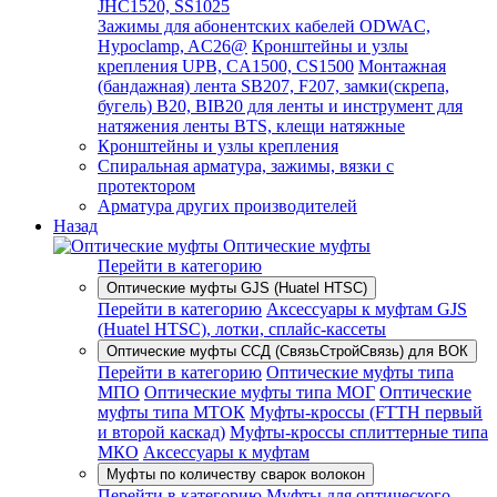
JHC1520, SS1025
Зажимы для абонентских кабелей ODWAC,
Hypoclamp, AC26@
Кронштейны и узлы
крепления UPB, CA1500, CS1500
Монтажная
(бандажная) лента SB207, F207, замки(скрепа,
бугель) B20, BIB20 для ленты и инструмент для
натяжения ленты BTS, клещи натяжные
Кронштейны и узлы крепления
Спиральная арматура, зажимы, вязки с
протектором
Арматура других производителей
Назад
Оптические муфты
Перейти в категорию
Оптические муфты GJS (Huatel HTSC)
Перейти в категорию
Аксессуары к муфтам GJS
(Huatel HTSC), лотки, сплайс-кассеты
Оптические муфты ССД (СвязьСтройСвязь) для ВОК
Перейти в категорию
Оптические муфты типа
МПО
Оптические муфты типа МОГ
Оптические
муфты типа МТОК
Муфты-кроссы (FTTH первый
и второй каскад)
Муфты-кроссы сплиттерные типа
МКО
Аксессуары к муфтам
Муфты по количеству сварок волокон
Перейти в категорию
Муфты для оптического