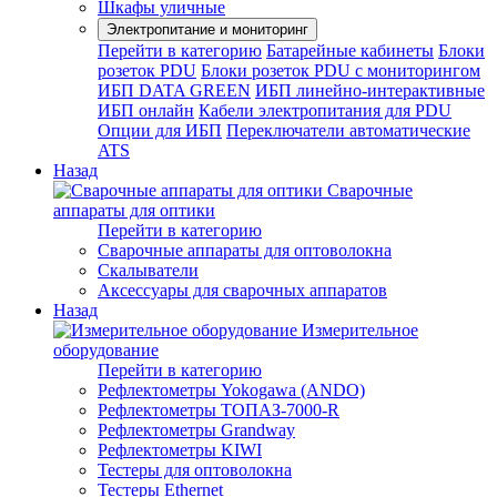
Шкафы уличные
Электропитание и мониторинг
Перейти в категорию
Батарейные кабинеты
Блоки
розеток PDU
Блоки розеток PDU с мониторингом
ИБП DATA GREEN
ИБП линейно-интерактивные
ИБП онлайн
Кабели электропитания для PDU
Опции для ИБП
Переключатели автоматические
ATS
Назад
Сварочные
аппараты для оптики
Перейти в категорию
Сварочные аппараты для оптоволокна
Скалыватели
Аксессуары для сварочных аппаратов
Назад
Измерительное
оборудование
Перейти в категорию
Рефлектометры Yokogawa (ANDO)
Рефлектометры ТОПАЗ-7000-R
Рефлектометры Grandway
Рефлектометры KIWI
Тестеры для оптоволокна
Тестеры Ethernet