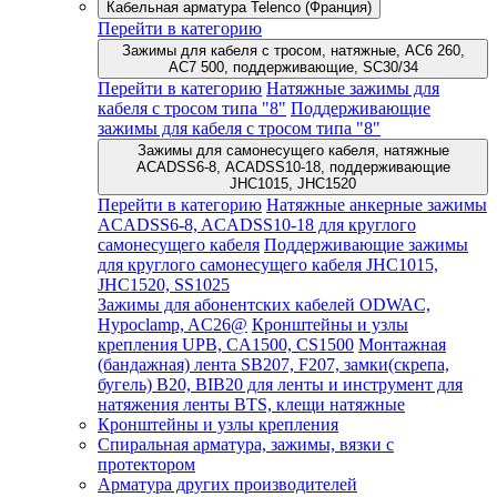
Кабельная арматура Telenco (Франция)
Перейти в категорию
Зажимы для кабеля с тросом, натяжные, AC6 260,
AC7 500, поддерживающие, SC30/34
Перейти в категорию
Натяжные зажимы для
кабеля с тросом типа "8"
Поддерживающие
зажимы для кабеля с тросом типа "8"
Зажимы для самонесущего кабеля, натяжные
ACADSS6-8, ACADSS10-18, поддерживающие
JHC1015, JHC1520
Перейти в категорию
Натяжные анкерные зажимы
ACADSS6-8, ACADSS10-18 для круглого
самонесущего кабеля
Поддерживающие зажимы
для круглого самонесущего кабеля JHC1015,
JHC1520, SS1025
Зажимы для абонентских кабелей ODWAC,
Hypoclamp, AC26@
Кронштейны и узлы
крепления UPB, CA1500, CS1500
Монтажная
(бандажная) лента SB207, F207, замки(скрепа,
бугель) B20, BIB20 для ленты и инструмент для
натяжения ленты BTS, клещи натяжные
Кронштейны и узлы крепления
Спиральная арматура, зажимы, вязки с
протектором
Арматура других производителей