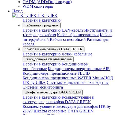
OADM (ADD/Drop модули)
WDM сплиттеры
Назад
ITK by IEK
Перейти в категорию
Кабельная продукция
Перейти в категорию
LAN-кабель
Инструменты и
тестеры для кабеля
Кабель бронированный
Кабель
интерфейсный
Кабель огнестойкий
Разъемы для
кабеля
Комплексные решения DATA GREEN
Перейти в категорию
Лотки кабельные
Оборудование климатическое
Перейти в категорию
Кондиционеры
моноблочные
Кондиционеры прецизионные AIR
Кондиционеры прецизионные FLUID
Кондиционеры прецизионные WATER
Мини-ЦОД
ITK by Utilex
Системы жидкостного охлаждения
Системы мониторинга
Шкафы и аксессуары DATA GREEN
Перейти в категорию
Комплектующие и
аксессуары для шкафов DATA GREEN
Комплектующие и аксессуары для шкафов ITK by
ZPAS
Шкафы серверные DATA GREEN