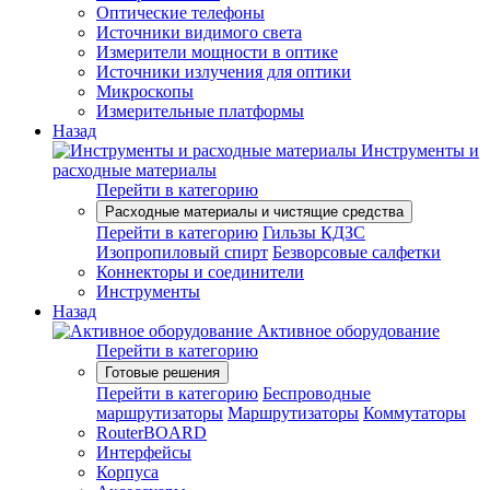
Оптические телефоны
Источники видимого света
Измерители мощности в оптике
Источники излучения для оптики
Микроскопы
Измерительные платформы
Назад
Инструменты и
расходные материалы
Перейти в категорию
Расходные материалы и чистящие средства
Перейти в категорию
Гильзы КДЗС
Изопропиловый спирт
Безворсовые салфетки
Коннекторы и соединители
Инструменты
Назад
Активное оборудование
Перейти в категорию
Готовые решения
Перейти в категорию
Беспроводные
маршрутизаторы
Маршрутизаторы
Коммутаторы
RouterBOARD
Интерфейсы
Корпуса