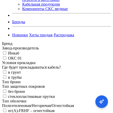
Кабельная продукция
Компоненты СКС медные
Бренды
Новинки
Хиты продаж
Распродажа
Бренд
Завод-производитель
Инкаб
ОКС 01
Условия прокладки
Где будет прокладываться кабель?
в грунт
в трубы
Тип брони
Тип защитных покровов
без брони
стеклопластиковые прутки
Тип оболочки
Полиэтиленовая/Негорючая/Огнестойкая
нг(А)-FRHF – огнестойкая