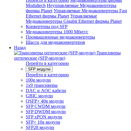
Перейти в категорию
Медиаконвертеры фирмы
Modultech
Неуправляемые Медиаконвертеры
фирмы Planet
Управляемые Медиаконвертеры Fast
Ethernet фирмы Planet
Управляемые
Медиаконвертеры Gigabit Ethernet фирмы Planet
Конвертеры под SFP
Медиаконвертеры 1000 Мбит/с
Промышленные медиаконвертеры
Шасси для медиаконвертеров
Назад
Трансиверы
оптические (SFP-модули)
Перейти в категорию
SFP модули
Перейти в категорию
100g модули
1x9 трансиверы
DAC и AOC кабели
GBIC модули
QSFP+ 40g модули
SFP CWDM модули
SFP DWDM модули
SFP xPON модули
SFP+ 10g модули
SFP28 модули