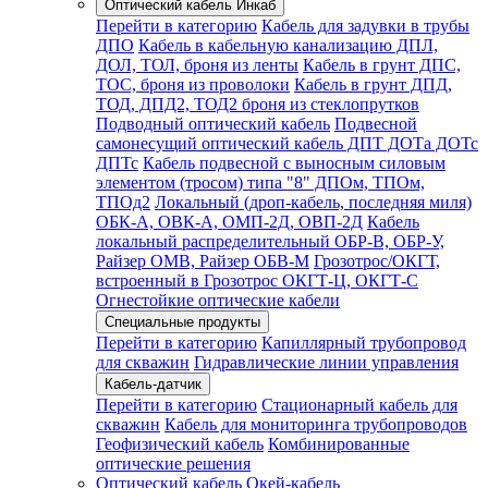
Оптический кабель Инкаб
Перейти в категорию
Кабель для задувки в трубы
ДПО
Кабель в кабельную канализацию ДПЛ,
ДОЛ, ТОЛ, броня из ленты
Кабель в грунт ДПС,
ТОС, броня из проволоки
Кабель в грунт ДПД,
ТОД, ДПД2, ТОД2 броня из стеклопрутков
Подводный оптический кабель
Подвесной
самонесущий оптический кабель ДПТ ДОТа ДОТс
ДПТс
Кабель подвесной с выносным силовым
элементом (тросом) типа "8" ДПОм, ТПОм,
ТПОд2
Локальный (дроп-кабель, последняя миля)
ОБК-А, ОВК-А, ОМП-2Д, ОВП-2Д
Кабель
локальный распределительный ОБР-В, ОБР-У,
Райзер ОМВ, Райзер ОБВ-М
Грозотрос/ОКГТ,
встроенный в Грозотрос ОКГТ-Ц, ОКГТ-С
Огнестойкие оптические кабели
Специальные продукты
Перейти в категорию
Капиллярный трубопровод
для скважин
Гидравлические линии управления
Кабель-датчик
Перейти в категорию
Стационарный кабель для
скважин
Кабель для мониторинга трубопроводов
Геофизический кабель
Комбинированные
оптические решения
Оптический кабель Окей-кабель