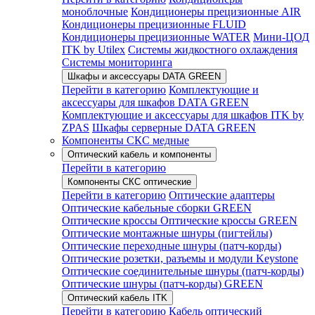
моноблочные
Кондиционеры прецизионные AIR
Кондиционеры прецизионные FLUID
Кондиционеры прецизионные WATER
Мини-ЦОД
ITK by Utilex
Системы жидкостного охлаждения
Системы мониторинга
Шкафы и аксессуары DATA GREEN
Перейти в категорию
Комплектующие и
аксессуары для шкафов DATA GREEN
Комплектующие и аксессуары для шкафов ITK by
ZPAS
Шкафы серверные DATA GREEN
Компоненты СКС медные
Оптический кабель и компоненты
Перейти в категорию
Компоненты СКС оптические
Перейти в категорию
Оптические адаптеры
Оптические кабельные сборки GREEN
Оптические кроссы
Оптические кроссы GREEN
Оптические монтажные шнуры (пигтейлы)
Оптические переходные шнуры (патч-корды)
Оптические розетки, разъемы и модули Keystone
Оптические соединительные шнуры (патч-корды)
Оптические шнуры (патч-корды) GREEN
Оптический кабель ITK
Перейти в категорию
Кабель оптический