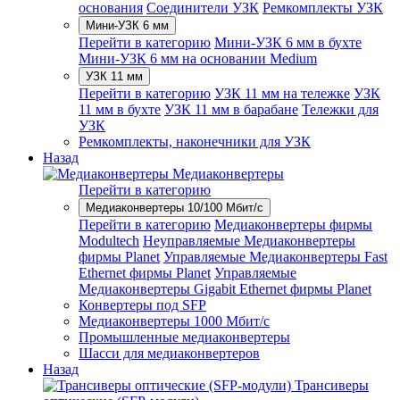
основания
Соединители УЗК
Ремкомплекты УЗК
Мини-УЗК 6 мм
Перейти в категорию
Мини-УЗК 6 мм в бухте
Мини-УЗК 6 мм на основании Medium
УЗК 11 мм
Перейти в категорию
УЗК 11 мм на тележке
УЗК
11 мм в бухте
УЗК 11 мм в барабане
Тележки для
УЗК
Ремкомплекты, наконечники для УЗК
Назад
Медиаконвертеры
Перейти в категорию
Медиаконвертеры 10/100 Мбит/с
Перейти в категорию
Медиаконвертеры фирмы
Modultech
Неуправляемые Медиаконвертеры
фирмы Planet
Управляемые Медиаконвертеры Fast
Ethernet фирмы Planet
Управляемые
Медиаконвертеры Gigabit Ethernet фирмы Planet
Конвертеры под SFP
Медиаконвертеры 1000 Мбит/с
Промышленные медиаконвертеры
Шасси для медиаконвертеров
Назад
Трансиверы