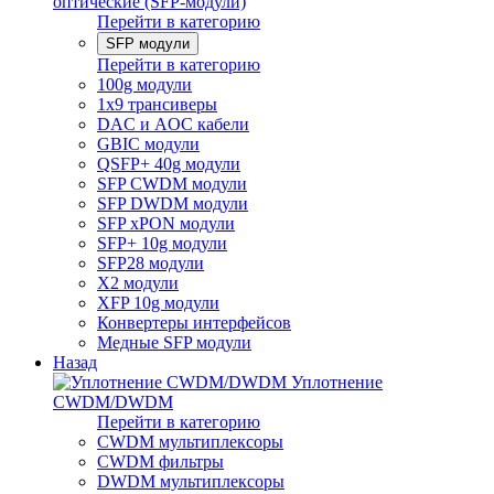
оптические (SFP-модули)
Перейти в категорию
SFP модули
Перейти в категорию
100g модули
1x9 трансиверы
DAC и AOC кабели
GBIC модули
QSFP+ 40g модули
SFP CWDM модули
SFP DWDM модули
SFP xPON модули
SFP+ 10g модули
SFP28 модули
X2 модули
XFP 10g модули
Конвертеры интерфейсов
Медные SFP модули
Назад
Уплотнение
CWDM/DWDM
Перейти в категорию
CWDM мультиплексоры
CWDM фильтры
DWDM мультиплексоры