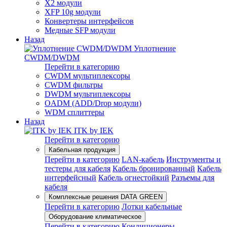
X2 модули
XFP 10g модули
Конвертеры интерфейсов
Медные SFP модули
Назад
Уплотнение
CWDM/DWDM
Перейти в категорию
CWDM мультиплексоры
CWDM фильтры
DWDM мультиплексоры
OADM (ADD/Drop модули)
WDM сплиттеры
Назад
ITK by IEK
Перейти в категорию
Кабельная продукция
Перейти в категорию
LAN-кабель
Инструменты и
тестеры для кабеля
Кабель бронированный
Кабель
интерфейсный
Кабель огнестойкий
Разъемы для
кабеля
Комплексные решения DATA GREEN
Перейти в категорию
Лотки кабельные
Оборудование климатическое
Перейти в категорию
Кондиционеры