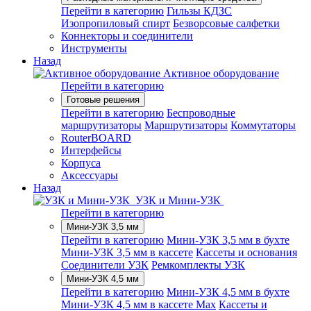
Перейти в категорию
Гильзы КДЗС
Изопропиловый спирт
Безворсовые салфетки
Коннекторы и соединители
Инструменты
Назад
Активное оборудование
Перейти в категорию
Готовые решения
Перейти в категорию
Беспроводные
маршрутизаторы
Маршрутизаторы
Коммутаторы
RouterBOARD
Интерфейсы
Корпуса
Аксессуары
Назад
УЗК и Мини-УЗК
Перейти в категорию
Мини-УЗК 3,5 мм
Перейти в категорию
Мини-УЗК 3,5 мм в бухте
Мини-УЗК 3,5 мм в кассете
Кассеты и основания
Соединители УЗК
Ремкомплекты УЗК
Мини-УЗК 4,5 мм
Перейти в категорию
Мини-УЗК 4,5 мм в бухте
Мини-УЗК 4,5 мм в кассете Max
Кассеты и