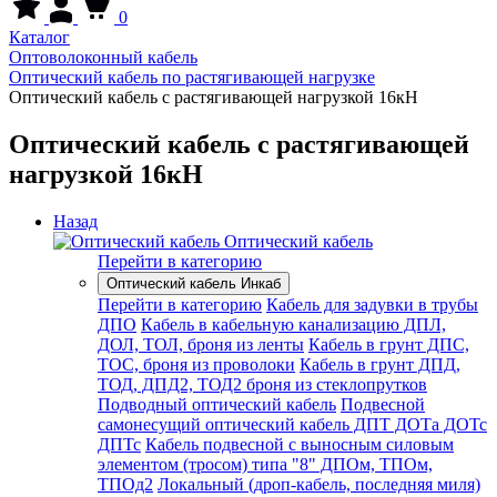
0
Каталог
Оптоволоконный кабель
Оптический кабель по растягивающей нагрузке
Оптический кабель с растягивающей нагрузкой 16кН
Оптический кабель с растягивающей
нагрузкой 16кН
Назад
Оптический кабель
Перейти в категорию
Оптический кабель Инкаб
Перейти в категорию
Кабель для задувки в трубы
ДПО
Кабель в кабельную канализацию ДПЛ,
ДОЛ, ТОЛ, броня из ленты
Кабель в грунт ДПС,
ТОС, броня из проволоки
Кабель в грунт ДПД,
ТОД, ДПД2, ТОД2 броня из стеклопрутков
Подводный оптический кабель
Подвесной
самонесущий оптический кабель ДПТ ДОТа ДОТс
ДПТс
Кабель подвесной с выносным силовым
элементом (тросом) типа "8" ДПОм, ТПОм,
ТПОд2
Локальный (дроп-кабель, последняя миля)