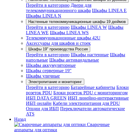
Перейти в категорию
Двери для
телекоммуникационного шкафа
Шкафы LINEA E
Шкафы LINEA N
Настенные телекоммуникационные шкафы 19 дюймов
Перейти в категорию
Шкафы LINEA W
Шкафы
LINEA WE
Шкафы LINEA WS
Телекоммуникационные шкафы 42U
Аксессуары для шкафов и стоек
Шкафы 19" производства Россия
Перейти в категорию
Шкафы настенные
Шкафы
напольные
Шкафы антивандальные
Шкафы аккумуляторные
Шкафы серверные 19"
Шкафы уличные
Электропитание и мониторинг
Перейти в категорию
Батарейные кабинеты
Блоки
розеток PDU
Блоки розеток PDU с мониторингом
ИБП DATA GREEN
ИБП линейно-интерактивные
ИБП онлайн
Кабели электропитания для PDU
Опции для ИБП
Переключатели автоматические
ATS
Назад
Сварочные
аппараты для оптики