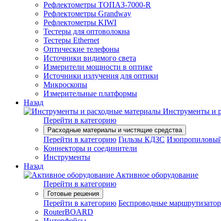
Рефлектометры ТОПАЗ-7000-R
Рефлектометры Grandway
Рефлектометры KIWI
Тестеры для оптоволокна
Тестеры Ethernet
Оптические телефоны
Источники видимого света
Измерители мощности в оптике
Источники излучения для оптики
Микроскопы
Измерительные платформы
Назад
Инструменты и 
Перейти в категорию
Расходные материалы и чистящие средства
Перейти в категорию
Гильзы КДЗС
Изопропиловый
Коннекторы и соединители
Инструменты
Назад
Активное оборудование
Перейти в категорию
Готовые решения
Перейти в категорию
Беспроводные маршрутизато
RouterBOARD
Интерфейсы