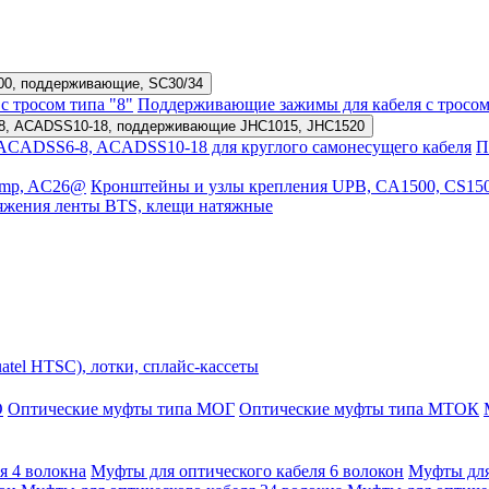
500, поддерживающие, SC30/34
с тросом типа "8"
Поддерживающие зажимы для кабеля с тросом
8, ACADSS10-18, поддерживающие JHC1015, JHC1520
CADSS6-8, ACADSS10-18 для круглого самонесущего кабеля
П
amp, AC26@
Кронштейны и узлы крепления UPB, CA1500, CS15
атяжения ленты BTS, клещи натяжные
tel HTSC), лотки, сплайс-кассеты
О
Оптические муфты типа МОГ
Оптические муфты типа МТОК
я 4 волокна
Муфты для оптического кабеля 6 волокон
Муфты для