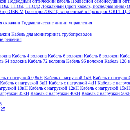
ков
Подводный оптический кабель
Подвесной самонесущий оп
 ДПОм, ТПОм, ТПОд2
Локальный (дроп-кабель, последняя миля
айзер ОБВ-М
Грозотрос/ОКГТ, встроенный в Грозотрос ОКГТ-Ц,
я скважин
Гидравлические линии управления
важин
Кабель для мониторинга трубопроводов
ие решения
локна
Кабель 4 волокна
Кабель 6 волокон
Кабель 8 волокон
Кабе
ль 64 волокна
Кабель 72 волокна
Кабель 96 волокон
Кабель 128 
ель с нагрузкой 0,8кН
Кабель с нагрузкой 1кН
Кабель с нагрузко
Кабель с нагрузкой 3кН
Кабель с нагрузкой 4кН
Кабель с нагруз
агрузкой 10кН
Кабель с нагрузкой 12кН
Кабель с нагрузкой 15кН
нагрузкой 35кН
Кабель с нагрузкой 40кН
Кабель с нагрузкой 50к
5
125