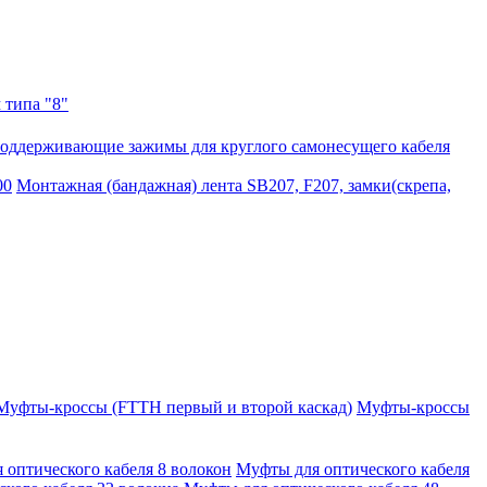
 типа "8"
оддерживающие зажимы для круглого самонесущего кабеля
00
Монтажная (бандажная) лента SB207, F207, замки(скрепа,
Муфты-кроссы (FTTH первый и второй каскад)
Муфты-кроссы
 оптического кабеля 8 волокон
Муфты для оптического кабеля