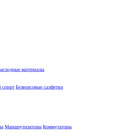
расходные материалы
 спирт
Безворсовые салфетки
ры
Маршрутизаторы
Коммутаторы