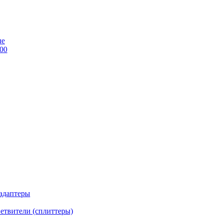
ые
00
 адаптеры
етвители (сплиттеры)