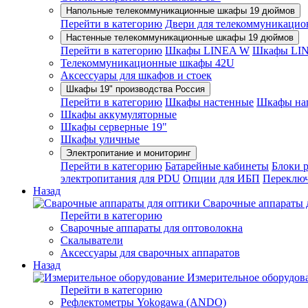
Напольные телекоммуникационные шкафы 19 дюймов
Перейти в категорию
Двери для телекоммуникацио
Настенные телекоммуникационные шкафы 19 дюймов
Перейти в категорию
Шкафы LINEA W
Шкафы LI
Телекоммуникационные шкафы 42U
Аксессуары для шкафов и стоек
Шкафы 19" производства Россия
Перейти в категорию
Шкафы настенные
Шкафы на
Шкафы аккумуляторные
Шкафы серверные 19"
Шкафы уличные
Электропитание и мониторинг
Перейти в категорию
Батарейные кабинеты
Блоки 
электропитания для PDU
Опции для ИБП
Переключ
Назад
Сварочные аппараты 
Перейти в категорию
Сварочные аппараты для оптоволокна
Скалыватели
Аксессуары для сварочных аппаратов
Назад
Измерительное оборудов
Перейти в категорию
Рефлектометры Yokogawa (ANDO)