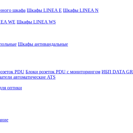
нного шкафа
Шкафы LINEA E
Шкафы LINEA N
NEA WE
Шкафы LINEA WS
польные
Шкафы антивандальные
розеток PDU
Блоки розеток PDU с мониторингом
ИБП DATA G
атели автоматические ATS
для оптики
ание