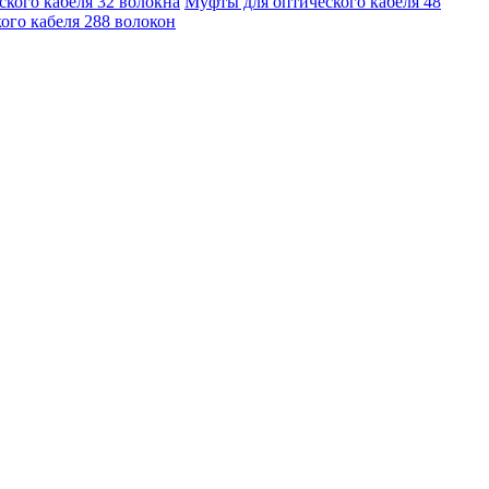
кого кабеля 32 волокна
Муфты для оптического кабеля 48
ого кабеля 288 волокон