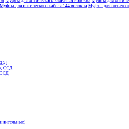
он
Муфты для оптического кабеля 24 волокна
Муфты для оптичес
Муфты для оптического кабеля 144 волокна
Муфты для оптическ
 ССД
в, ССД
 ССД
динительные)