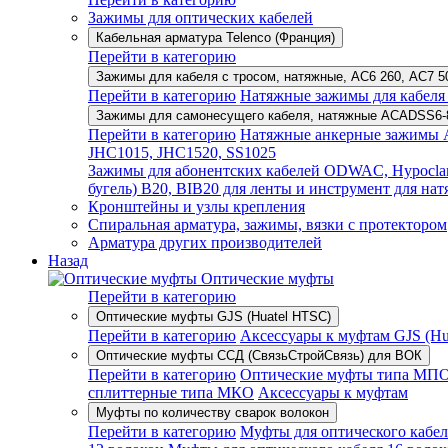
Зажимы для оптических кабелей
Кабельная арматура Telenco (Франция)
Перейти в категорию
Зажимы для кабеля с тросом, натяжные, AC6 260, AC7 
Перейти в категорию
Натяжные зажимы для кабеля 
Зажимы для самонесущего кабеля, натяжные ACADSS6-
Перейти в категорию
Натяжные анкерные зажимы A
JHC1015, JHC1520, SS1025
Зажимы для абонентских кабелей ODWAC, Hypocl
бугель) B20, BIB20 для ленты и инструмент для н
Кронштейны и узлы крепления
Спиральная арматура, зажимы, вязки с протектором
Арматура других производителей
Назад
Оптические муфты
Перейти в категорию
Оптические муфты GJS (Huatel HTSC)
Перейти в категорию
Аксессуары к муфтам GJS (Hua
Оптические муфты ССД (СвязьСтройСвязь) для ВОК
Перейти в категорию
Оптические муфты типа МП
сплиттерные типа МКО
Аксессуары к муфтам
Муфты по количеству сварок волокон
Перейти в категорию
Муфты для оптического кабел