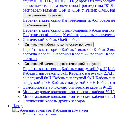
грунт ДПД, ТОД, ДПД2, ТОД2 броня из стеклопрут
выносным силовым элементом (тросом) типа "8"
распределительный ОБР-В, ОБР-У, Райзер ОМВ, Р
Специальные продукты
Перейти в категорию
Капиллярный трубопровод дл
Кабель-датчик
Перейти в категорию
Стационарный кабель для ск
Геофизический кабель
Комбинированные оптическ
Оптический кабель Окей-кабель
Оптические кабели по количеству волокон
Перейти в категорию
Кабель 1 волокно
Кабель 2 во
волокна
Кабель 36 волокон
Кабель 48 волокон
Кабе
волокон
Оптический кабель по растягивающей нагрузке
Перейти в категорию
Кабель с нагрузкой 0,4кН
Каб
Кабель с нагрузкой 2,5кН
Кабель с нагрузкой 2,7кН
с нагрузкой 8кН
Кабель с нагрузкой 9кН
Кабель с н
нагрузкой 25кН
Кабель с нагрузкой 30кН
Кабель с 
Одномодовые волоконно-оптические кабели 9/125
Многомодовые волоконно-оптические кабели 50/12
Многомодовые волоконно-оптические кабели 62,5/
Оптический кабель других заводов
Назад
Кабельная арматура
Перейти в категорию