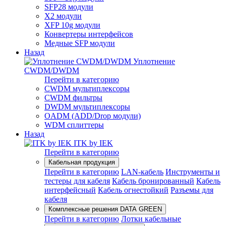
SFP28 модули
X2 модули
XFP 10g модули
Конвертеры интерфейсов
Медные SFP модули
Назад
Уплотнение
CWDM/DWDM
Перейти в категорию
CWDM мультиплексоры
CWDM фильтры
DWDM мультиплексоры
OADM (ADD/Drop модули)
WDM сплиттеры
Назад
ITK by IEK
Перейти в категорию
Кабельная продукция
Перейти в категорию
LAN-кабель
Инструменты и
тестеры для кабеля
Кабель бронированный
Кабель
интерфейсный
Кабель огнестойкий
Разъемы для
кабеля
Комплексные решения DATA GREEN
Перейти в категорию
Лотки кабельные