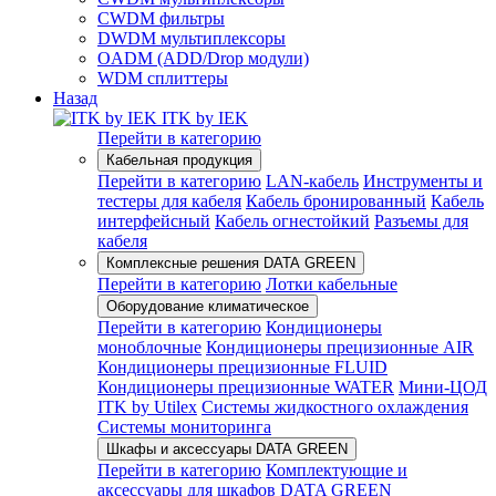
CWDM фильтры
DWDM мультиплексоры
OADM (ADD/Drop модули)
WDM сплиттеры
Назад
ITK by IEK
Перейти в категорию
Кабельная продукция
Перейти в категорию
LAN-кабель
Инструменты и
тестеры для кабеля
Кабель бронированный
Кабель
интерфейсный
Кабель огнестойкий
Разъемы для
кабеля
Комплексные решения DATA GREEN
Перейти в категорию
Лотки кабельные
Оборудование климатическое
Перейти в категорию
Кондиционеры
моноблочные
Кондиционеры прецизионные AIR
Кондиционеры прецизионные FLUID
Кондиционеры прецизионные WATER
Мини-ЦОД
ITK by Utilex
Системы жидкостного охлаждения
Системы мониторинга
Шкафы и аксессуары DATA GREEN
Перейти в категорию
Комплектующие и
аксессуары для шкафов DATA GREEN