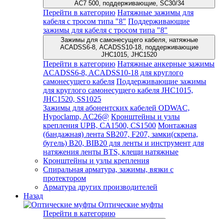
AC7 500, поддерживающие, SC30/34
Перейти в категорию
Натяжные зажимы для
кабеля с тросом типа "8"
Поддерживающие
зажимы для кабеля с тросом типа "8"
Зажимы для самонесущего кабеля, натяжные
ACADSS6-8, ACADSS10-18, поддерживающие
JHC1015, JHC1520
Перейти в категорию
Натяжные анкерные зажимы
ACADSS6-8, ACADSS10-18 для круглого
самонесущего кабеля
Поддерживающие зажимы
для круглого самонесущего кабеля JHC1015,
JHC1520, SS1025
Зажимы для абонентских кабелей ODWAC,
Hypoclamp, AC26@
Кронштейны и узлы
крепления UPB, CA1500, CS1500
Монтажная
(бандажная) лента SB207, F207, замки(скрепа,
бугель) B20, BIB20 для ленты и инструмент для
натяжения ленты BTS, клещи натяжные
Кронштейны и узлы крепления
Спиральная арматура, зажимы, вязки с
протектором
Арматура других производителей
Назад
Оптические муфты
Перейти в категорию