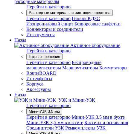
расходные материалы
Перейти в категорию
Расходные материалы и чистящие средства
Перейти в категорию
Гильзы КДЗС
Изопропиловый спирт
Безворсовые салфетки
Коннекторы и соединители
Инструменты
Назад
Активное оборудование
Перейти в категорию
Готовые решения
Перейти в категорию
Беспроводные
маршрутизаторы
Маршрутизаторы
Коммутаторы
RouterBOARD
Интерфейсы
Корпуса
Аксессуары
Назад
УЗК и Мини-УЗК
Перейти в категорию
Мини-УЗК 3,5 мм
Перейти в категорию
Мини-УЗК 3,5 мм в бухте
Мини-УЗК 3,5 мм в кассете
Кассеты и основания
Соединители УЗК
Ремкомплекты УЗК
Мини-УЗК 4,5 мм