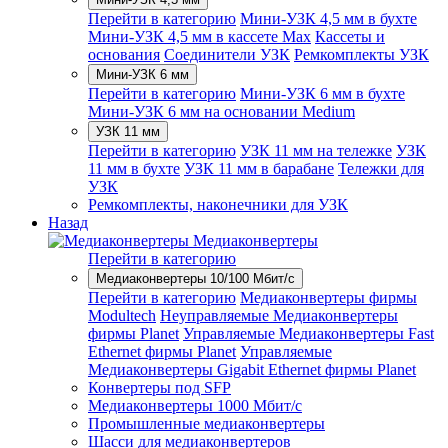
Перейти в категорию
Мини-УЗК 4,5 мм в бухте
Мини-УЗК 4,5 мм в кассете Max
Кассеты и
основания
Соединители УЗК
Ремкомплекты УЗК
Мини-УЗК 6 мм
Перейти в категорию
Мини-УЗК 6 мм в бухте
Мини-УЗК 6 мм на основании Medium
УЗК 11 мм
Перейти в категорию
УЗК 11 мм на тележке
УЗК
11 мм в бухте
УЗК 11 мм в барабане
Тележки для
УЗК
Ремкомплекты, наконечники для УЗК
Назад
Медиаконвертеры
Перейти в категорию
Медиаконвертеры 10/100 Мбит/с
Перейти в категорию
Медиаконвертеры фирмы
Modultech
Неуправляемые Медиаконвертеры
фирмы Planet
Управляемые Медиаконвертеры Fast
Ethernet фирмы Planet
Управляемые
Медиаконвертеры Gigabit Ethernet фирмы Planet
Конвертеры под SFP
Медиаконвертеры 1000 Мбит/с
Промышленные медиаконвертеры
Шасси для медиаконвертеров