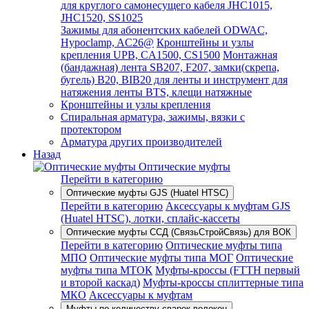
для круглого самонесущего кабеля JHC1015,
JHC1520, SS1025
Зажимы для абонентских кабелей ODWAC,
Hypoclamp, AC26@
Кронштейны и узлы
крепления UPB, CA1500, CS1500
Монтажная
(бандажная) лента SB207, F207, замки(скрепа,
бугель) B20, BIB20 для ленты и инструмент для
натяжения ленты BTS, клещи натяжные
Кронштейны и узлы крепления
Спиральная арматура, зажимы, вязки с
протектором
Арматура других производителей
Назад
Оптические муфты
Перейти в категорию
Оптические муфты GJS (Huatel HTSC)
Перейти в категорию
Аксессуары к муфтам GJS
(Huatel HTSC), лотки, сплайс-кассеты
Оптические муфты ССД (СвязьСтройСвязь) для ВОК
Перейти в категорию
Оптические муфты типа
МПО
Оптические муфты типа МОГ
Оптические
муфты типа МТОК
Муфты-кроссы (FTTH первый
и второй каскад)
Муфты-кроссы сплиттерные типа
МКО
Аксессуары к муфтам
Муфты по количеству сварок волокон