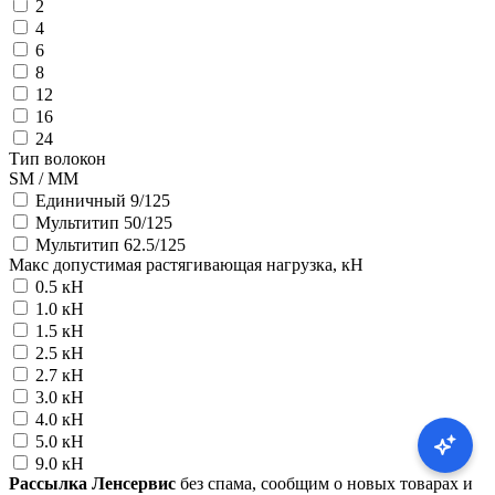
2
4
6
8
12
16
24
Тип волокон
SM / MM
Единичный 9/125
Мультитип 50/125
Мультитип 62.5/125
Макс допустимая растягивающая нагрузка, кН
0.5 кН
1.0 кН
1.5 кН
2.5 кН
2.7 кН
3.0 кН
4.0 кН
5.0 кН
9.0 кН
Рассылка Ленсервис
без спама, сообщим о новых товарах и