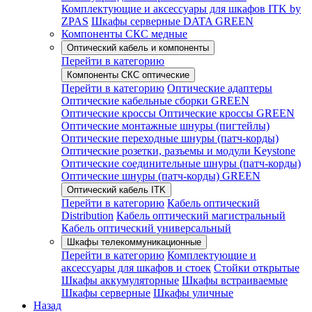
Комплектующие и аксессуары для шкафов ITK by
ZPAS
Шкафы серверные DATA GREEN
Компоненты СКС медные
Оптический кабель и компоненты
Перейти в категорию
Компоненты СКС оптические
Перейти в категорию
Оптические адаптеры
Оптические кабельные сборки GREEN
Оптические кроссы
Оптические кроссы GREEN
Оптические монтажные шнуры (пигтейлы)
Оптические переходные шнуры (патч-корды)
Оптические розетки, разъемы и модули Keystone
Оптические соединительные шнуры (патч-корды)
Оптические шнуры (патч-корды) GREEN
Оптический кабель ITK
Перейти в категорию
Кабель оптический
Distribution
Кабель оптический магистральный
Кабель оптический универсальный
Шкафы телекоммуникационные
Перейти в категорию
Комплектующие и
аксессуары для шкафов и стоек
Стойки открытые
Шкафы аккумуляторные
Шкафы встраиваемые
Шкафы серверные
Шкафы уличные
Назад