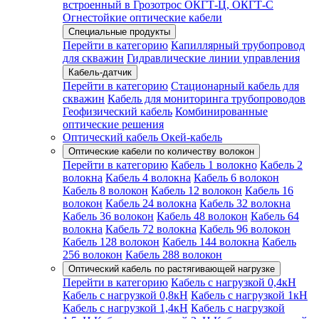
встроенный в Грозотрос ОКГТ-Ц, ОКГТ-С
Огнестойкие оптические кабели
Специальные продукты
Перейти в категорию
Капиллярный трубопровод
для скважин
Гидравлические линии управления
Кабель-датчик
Перейти в категорию
Стационарный кабель для
скважин
Кабель для мониторинга трубопроводов
Геофизический кабель
Комбинированные
оптические решения
Оптический кабель Окей-кабель
Оптические кабели по количеству волокон
Перейти в категорию
Кабель 1 волокно
Кабель 2
волокна
Кабель 4 волокна
Кабель 6 волокон
Кабель 8 волокон
Кабель 12 волокон
Кабель 16
волокон
Кабель 24 волокна
Кабель 32 волокна
Кабель 36 волокон
Кабель 48 волокон
Кабель 64
волокна
Кабель 72 волокна
Кабель 96 волокон
Кабель 128 волокон
Кабель 144 волокна
Кабель
256 волокон
Кабель 288 волокон
Оптический кабель по растягивающей нагрузке
Перейти в категорию
Кабель с нагрузкой 0,4кН
Кабель с нагрузкой 0,8кН
Кабель с нагрузкой 1кН
Кабель с нагрузкой 1,4кН
Кабель с нагрузкой