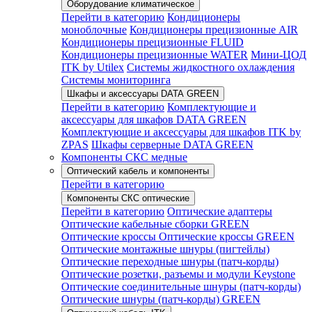
Оборудование климатическое
Перейти в категорию
Кондиционеры
моноблочные
Кондиционеры прецизионные AIR
Кондиционеры прецизионные FLUID
Кондиционеры прецизионные WATER
Мини-ЦОД
ITK by Utilex
Системы жидкостного охлаждения
Системы мониторинга
Шкафы и аксессуары DATA GREEN
Перейти в категорию
Комплектующие и
аксессуары для шкафов DATA GREEN
Комплектующие и аксессуары для шкафов ITK by
ZPAS
Шкафы серверные DATA GREEN
Компоненты СКС медные
Оптический кабель и компоненты
Перейти в категорию
Компоненты СКС оптические
Перейти в категорию
Оптические адаптеры
Оптические кабельные сборки GREEN
Оптические кроссы
Оптические кроссы GREEN
Оптические монтажные шнуры (пигтейлы)
Оптические переходные шнуры (патч-корды)
Оптические розетки, разъемы и модули Keystone
Оптические соединительные шнуры (патч-корды)
Оптические шнуры (патч-корды) GREEN