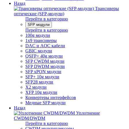
Назад
Трансиверы
оптические (SFP-модули)
Перейти в категорию
SFP модули
Перейти в категорию
100g модули
1x9 трансиверы
DAC и AOC кабели
GBIC модули
QSFP+ 40g модули
SFP CWDM модули
SFP DWDM модули
SFP xPON модули
SFP+ 10g модули
SFP28 модули
X2 модули
XFP 10g модули
Конвертеры интерфейсов
Медные SFP модули
Назад
Уплотнение
CWDM/DWDM
Перейти в категорию
CWDM мультиплексоры