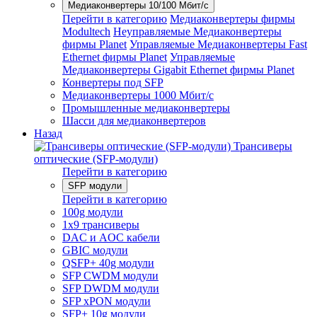
Медиаконвертеры 10/100 Мбит/с
Перейти в категорию
Медиаконвертеры фирмы
Modultech
Неуправляемые Медиаконвертеры
фирмы Planet
Управляемые Медиаконвертеры Fast
Ethernet фирмы Planet
Управляемые
Медиаконвертеры Gigabit Ethernet фирмы Planet
Конвертеры под SFP
Медиаконвертеры 1000 Мбит/с
Промышленные медиаконвертеры
Шасси для медиаконвертеров
Назад
Трансиверы
оптические (SFP-модули)
Перейти в категорию
SFP модули
Перейти в категорию
100g модули
1x9 трансиверы
DAC и AOC кабели
GBIC модули
QSFP+ 40g модули
SFP CWDM модули
SFP DWDM модули
SFP xPON модули
SFP+ 10g модули