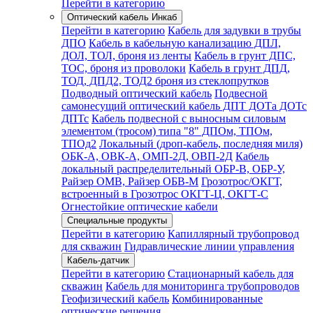
Перейти в категорию
Оптический кабель Инкаб
Перейти в категорию
Кабель для задувки в трубы
ДПО
Кабель в кабельную канализацию ДПЛ,
ДОЛ, ТОЛ, броня из ленты
Кабель в грунт ДПС,
ТОС, броня из проволоки
Кабель в грунт ДПД,
ТОД, ДПД2, ТОД2 броня из стеклопрутков
Подводный оптический кабель
Подвесной
самонесущий оптический кабель ДПТ ДОТа ДОТс
ДПТс
Кабель подвесной с выносным силовым
элементом (тросом) типа "8" ДПОм, ТПОм,
ТПОд2
Локальный (дроп-кабель, последняя миля)
ОБК-А, ОВК-А, ОМП-2Д, ОВП-2Д
Кабель
локальный распределительный ОБР-В, ОБР-У,
Райзер ОМВ, Райзер ОБВ-М
Грозотрос/ОКГТ,
встроенный в Грозотрос ОКГТ-Ц, ОКГТ-С
Огнестойкие оптические кабели
Специальные продукты
Перейти в категорию
Капиллярный трубопровод
для скважин
Гидравлические линии управления
Кабель-датчик
Перейти в категорию
Стационарный кабель для
скважин
Кабель для мониторинга трубопроводов
Геофизический кабель
Комбинированные
оптические решения