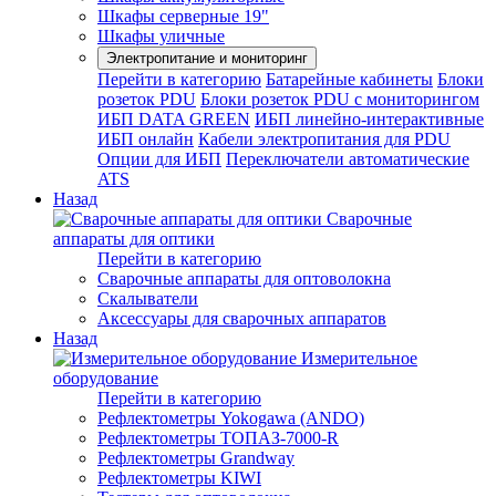
Шкафы серверные 19"
Шкафы уличные
Электропитание и мониторинг
Перейти в категорию
Батарейные кабинеты
Блоки
розеток PDU
Блоки розеток PDU с мониторингом
ИБП DATA GREEN
ИБП линейно-интерактивные
ИБП онлайн
Кабели электропитания для PDU
Опции для ИБП
Переключатели автоматические
ATS
Назад
Сварочные
аппараты для оптики
Перейти в категорию
Сварочные аппараты для оптоволокна
Скалыватели
Аксессуары для сварочных аппаратов
Назад
Измерительное
оборудование
Перейти в категорию
Рефлектометры Yokogawa (ANDO)
Рефлектометры ТОПАЗ-7000-R
Рефлектометры Grandway
Рефлектометры KIWI