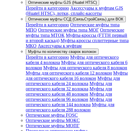
Оптические муфты GJS (Huatel HTSC)
Перейти в категорию
Аксессуары к муфтам GJS
(Huatel HTSC), лотки, сплайс-кассеты
Оптические муфты ССД (СвязьСтройСвязь) для ВОК
Перейти в категорию
Оптические муфты типа
МПО
Оптические муфты типа МОГ
Оптические
муфты типа МТОК
Муфты-кроссы (FTTH первый
и второй каскад)
Муфты-кроссы сплиттерные типа
МКО
Аксессуары к муфтам
Муфты по количеству сварок волокон
Перейти в категорию
Муфты для оптического
кабеля 4 волокна
Муфты для оптического кабеля 6
волокон
Муфты для оптического кабеля 8 волокон
Муфты для оптического кабеля 12 волокон
Муфты
для оптического кабеля 16 волокон
Муфты для
оптического кабеля 24 волокна
Муфты для
оптического кабеля 32 волокна
Муфты для
оптического кабеля 48 волокон
Муфты для
оптического кабеля 96 волокон
Муфты для
оптического кабеля 144 волокна
Муфты для
оптического кабеля 288 волокон
Оптические муфты FOSC
Оптические муфты МОКС
Оптические муфты МОПГ
Проходные оптические муфты