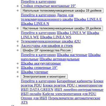
Перейти в категорию
Стойки открытые монтажные 19"
Напольные телекоммуникационные шкафы 19 дюймов
Перейти в категорию
Двери для
телекоммуникационного шкафа
Шкафы LINEA E
Шкафы LINEA N
Настенные телекоммуникационные шкафы 19 дюймов
Перейти в категорию
Шкафы LINEA W
Шкафы
LINEA WE
Шкафы LINEA WS
Телекоммуникационные шкафы 42U
Аксессуары для шкафов и стоек
Шкафы 19" производства Россия
Перейти в категорию
Шкафы настенные
Шкафы
напольные
Шкафы антивандальные
Шкафы аккумуляторные
Шкафы серверные 19"
Шкафы уличные
Электропитание и мониторинг
Перейти в категорию
Батарейные кабинеты
Блоки
розеток PDU
Блоки розеток PDU с мониторингом
ИБП DATA GREEN
ИБП линейно-интерактивные
ИБП онлайн
Кабели электропитания для PDU
Опции для ИБП
Переключатели автоматические
ATS