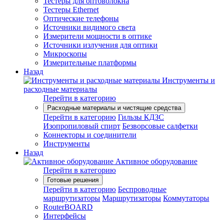
Тестеры для оптоволокна
Тестеры Ethernet
Оптические телефоны
Источники видимого света
Измерители мощности в оптике
Источники излучения для оптики
Микроскопы
Измерительные платформы
Назад
Инструменты и
расходные материалы
Перейти в категорию
Расходные материалы и чистящие средства
Перейти в категорию
Гильзы КДЗС
Изопропиловый спирт
Безворсовые салфетки
Коннекторы и соединители
Инструменты
Назад
Активное оборудование
Перейти в категорию
Готовые решения
Перейти в категорию
Беспроводные
маршрутизаторы
Маршрутизаторы
Коммутаторы
RouterBOARD
Интерфейсы