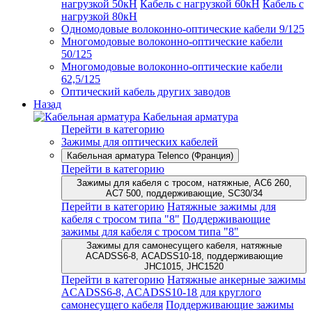
нагрузкой 50кН
Кабель с нагрузкой 60кН
Кабель с
нагрузкой 80кН
Одномодовые волоконно-оптические кабели 9/125
Многомодовые волоконно-оптические кабели
50/125
Многомодовые волоконно-оптические кабели
62,5/125
Оптический кабель других заводов
Назад
Кабельная арматура
Перейти в категорию
Зажимы для оптических кабелей
Кабельная арматура Telenco (Франция)
Перейти в категорию
Зажимы для кабеля с тросом, натяжные, AC6 260,
AC7 500, поддерживающие, SC30/34
Перейти в категорию
Натяжные зажимы для
кабеля с тросом типа "8"
Поддерживающие
зажимы для кабеля с тросом типа "8"
Зажимы для самонесущего кабеля, натяжные
ACADSS6-8, ACADSS10-18, поддерживающие
JHC1015, JHC1520
Перейти в категорию
Натяжные анкерные зажимы
ACADSS6-8, ACADSS10-18 для круглого
самонесущего кабеля
Поддерживающие зажимы