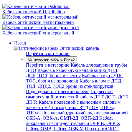
Кабель оптический Distribution
Кабель оптический магистральный
Кабель оптический универсальный
Назад
Оптический кабель
Перейти в категорию
Оптический кабель Инкаб
Перейти в категорию
Кабель для задувки в трубы
ДПО
Кабель в кабельную канализацию ДПЛ,
ДОЛ, ТОЛ, броня из ленты
Кабель в грунт ДПС,
ТОС, броня из проволоки
Кабель в грунт ДПД,
ТОД, ДПД2, ТОД2 броня из стеклопрутков
Подводный оптический кабель
Подвесной
самонесущий оптический кабель ДПТ ДОТа ДОТс
ДПТс
Кабель подвесной с выносным силовым
элементом (тросом) типа "8" ДПОм, ТПОм,
ТПОд2
Локальный (дроп-кабель, последняя миля)
ОБК-А, ОВК-А, ОМП-2Д, ОВП-2Д
Кабель
локальный распределительный ОБР-В, ОБР-У,
Райзер ОМВ, Райзер ОБВ-М
Грозотрос/ОКГТ,