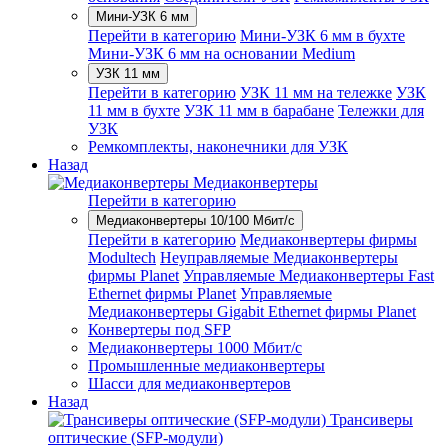
Мини-УЗК 6 мм
Перейти в категорию
Мини-УЗК 6 мм в бухте
Мини-УЗК 6 мм на основании Medium
УЗК 11 мм
Перейти в категорию
УЗК 11 мм на тележке
УЗК
11 мм в бухте
УЗК 11 мм в барабане
Тележки для
УЗК
Ремкомплекты, наконечники для УЗК
Назад
Медиаконвертеры
Перейти в категорию
Медиаконвертеры 10/100 Мбит/с
Перейти в категорию
Медиаконвертеры фирмы
Modultech
Неуправляемые Медиаконвертеры
фирмы Planet
Управляемые Медиаконвертеры Fast
Ethernet фирмы Planet
Управляемые
Медиаконвертеры Gigabit Ethernet фирмы Planet
Конвертеры под SFP
Медиаконвертеры 1000 Мбит/с
Промышленные медиаконвертеры
Шасси для медиаконвертеров
Назад
Трансиверы
оптические (SFP-модули)