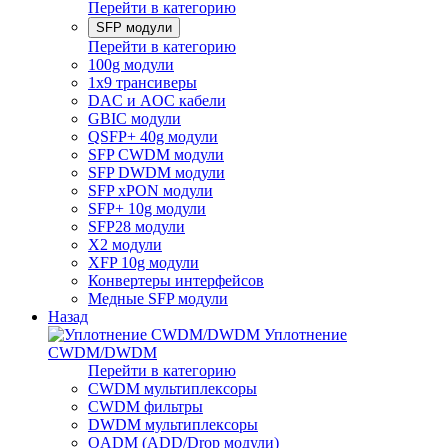
Перейти в категорию
SFP модули
Перейти в категорию
100g модули
1x9 трансиверы
DAC и AOC кабели
GBIC модули
QSFP+ 40g модули
SFP CWDM модули
SFP DWDM модули
SFP xPON модули
SFP+ 10g модули
SFP28 модули
X2 модули
XFP 10g модули
Конвертеры интерфейсов
Медные SFP модули
Назад
Уплотнение
CWDM/DWDM
Перейти в категорию
CWDM мультиплексоры
CWDM фильтры
DWDM мультиплексоры
OADM (ADD/Drop модули)