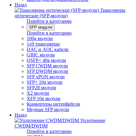
Назад
Трансиверы
оптические (SFP-модули)
Перейти в категорию
SFP модули
Перейти в категорию
100g модули
1x9 трансиверы
DAC и AOC кабели
GBIC модули
QSFP+ 40g модули
SFP CWDM модули
SFP DWDM модули
SFP xPON модули
SFP+ 10g модули
SFP28 модули
X2 модули
XFP 10g модули
Конвертеры интерфейсов
Медные SFP модули
Назад
Уплотнение
CWDM/DWDM
Перейти в категорию