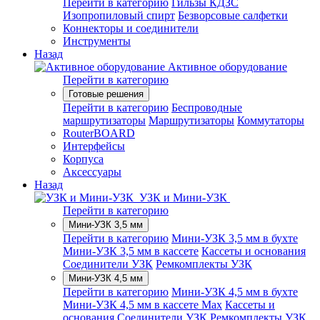
Перейти в категорию
Гильзы КДЗС
Изопропиловый спирт
Безворсовые салфетки
Коннекторы и соединители
Инструменты
Назад
Активное оборудование
Перейти в категорию
Готовые решения
Перейти в категорию
Беспроводные
маршрутизаторы
Маршрутизаторы
Коммутаторы
RouterBOARD
Интерфейсы
Корпуса
Аксессуары
Назад
УЗК и Мини-УЗК
Перейти в категорию
Мини-УЗК 3,5 мм
Перейти в категорию
Мини-УЗК 3,5 мм в бухте
Мини-УЗК 3,5 мм в кассете
Кассеты и основания
Соединители УЗК
Ремкомплекты УЗК
Мини-УЗК 4,5 мм
Перейти в категорию
Мини-УЗК 4,5 мм в бухте
Мини-УЗК 4,5 мм в кассете Max
Кассеты и
основания
Соединители УЗК
Ремкомплекты УЗК