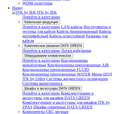
WDM сплиттеры
Назад
ITK by IEK
Перейти в категорию
Кабельная продукция
Перейти в категорию
LAN-кабель
Инструменты и
тестеры для кабеля
Кабель бронированный
Кабель
интерфейсный
Кабель огнестойкий
Разъемы для
кабеля
Комплексные решения DATA GREEN
Перейти в категорию
Лотки кабельные
Оборудование климатическое
Перейти в категорию
Кондиционеры
моноблочные
Кондиционеры прецизионные AIR
Кондиционеры прецизионные FLUID
Кондиционеры прецизионные WATER
Мини-ЦОД
ITK by Utilex
Системы жидкостного охлаждения
Системы мониторинга
Шкафы и аксессуары DATA GREEN
Перейти в категорию
Комплектующие и
аксессуары для шкафов DATA GREEN
Комплектующие и аксессуары для шкафов ITK by
ZPAS
Шкафы серверные DATA GREEN
Компоненты СКС медные