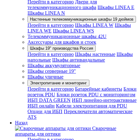
Перейти в категорию
Двери для
телекоммуникационного шкафа
Шкафы LINEA E
Шкафы LINEA N
Настенные телекоммуникационные шкафы 19 дюймов
Перейти в категорию
Шкафы LINEA W
Шкафы
LINEA WE
Шкафы LINEA WS
Телекоммуникационные шкафы 42U
Аксессуары для шкафов и стоек
Шкафы 19" производства Россия
Перейти в категорию
Шкафы настенные
Шкафы
напольные
Шкафы антивандальные
Шкафы аккумуляторные
Шкафы серверные 19"
Шкафы уличные
Электропитание и мониторинг
Перейти в категорию
Батарейные кабинеты
Блоки
розеток PDU
Блоки розеток PDU с мониторингом
ИБП DATA GREEN
ИБП линейно-интерактивные
ИБП онлайн
Кабели электропитания для PDU
Опции для ИБП
Переключатели автоматические
ATS
Назад
Сварочные
аппараты для оптики
Перейти в категорию