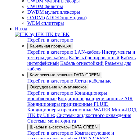
CWDM мультиплексоры
CWDM фильтры
DWDM мультиплексоры
OADM (ADD/Drop модули)
WDM сплиттеры
Назад
ITK by IEK
Перейти в категорию
Кабельная продукция
Перейти в категорию
LAN-кабель
Инструменты и
тестеры для кабеля
Кабель бронированный
Кабель
интерфейсный
Кабель огнестойкий
Разъемы для
кабеля
Комплексные решения DATA GREEN
Перейти в категорию
Лотки кабельные
Оборудование климатическое
Перейти в категорию
Кондиционеры
моноблочные
Кондиционеры прецизионные AIR
Кондиционеры прецизионные FLUID
Кондиционеры прецизионные WATER
Мини-ЦОД
ITK by Utilex
Системы жидкостного охлаждения
Системы мониторинга
Шкафы и аксессуары DATA GREEN
Перейти в категорию
Комплектующие и
аксессуары для шкафов DATA GREEN