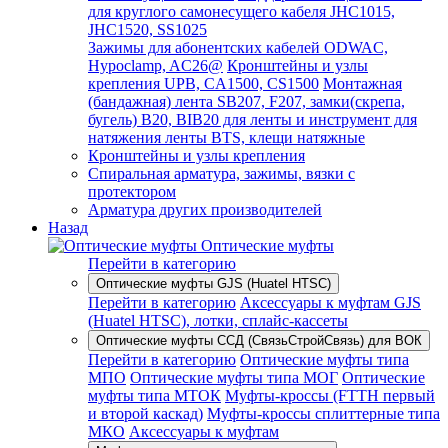
для круглого самонесущего кабеля JHC1015,
JHC1520, SS1025
Зажимы для абонентских кабелей ODWAC,
Hypoclamp, AC26@
Кронштейны и узлы
крепления UPB, CA1500, CS1500
Монтажная
(бандажная) лента SB207, F207, замки(скрепа,
бугель) B20, BIB20 для ленты и инструмент для
натяжения ленты BTS, клещи натяжные
Кронштейны и узлы крепления
Спиральная арматура, зажимы, вязки с
протектором
Арматура других производителей
Назад
Оптические муфты
Перейти в категорию
Оптические муфты GJS (Huatel HTSC)
Перейти в категорию
Аксессуары к муфтам GJS
(Huatel HTSC), лотки, сплайс-кассеты
Оптические муфты ССД (СвязьСтройСвязь) для ВОК
Перейти в категорию
Оптические муфты типа
МПО
Оптические муфты типа МОГ
Оптические
муфты типа МТОК
Муфты-кроссы (FTTH первый
и второй каскад)
Муфты-кроссы сплиттерные типа
МКО
Аксессуары к муфтам