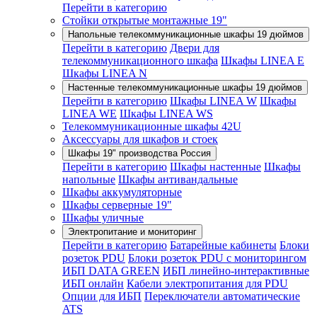
Перейти в категорию
Стойки открытые монтажные 19"
Напольные телекоммуникационные шкафы 19 дюймов
Перейти в категорию
Двери для
телекоммуникационного шкафа
Шкафы LINEA E
Шкафы LINEA N
Настенные телекоммуникационные шкафы 19 дюймов
Перейти в категорию
Шкафы LINEA W
Шкафы
LINEA WE
Шкафы LINEA WS
Телекоммуникационные шкафы 42U
Аксессуары для шкафов и стоек
Шкафы 19" производства Россия
Перейти в категорию
Шкафы настенные
Шкафы
напольные
Шкафы антивандальные
Шкафы аккумуляторные
Шкафы серверные 19"
Шкафы уличные
Электропитание и мониторинг
Перейти в категорию
Батарейные кабинеты
Блоки
розеток PDU
Блоки розеток PDU с мониторингом
ИБП DATA GREEN
ИБП линейно-интерактивные
ИБП онлайн
Кабели электропитания для PDU
Опции для ИБП
Переключатели автоматические
ATS