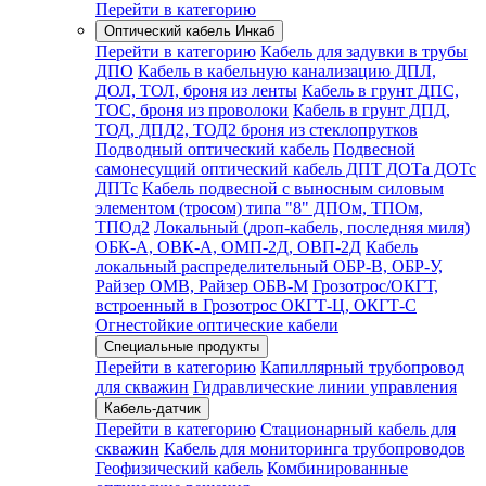
Перейти в категорию
Оптический кабель Инкаб
Перейти в категорию
Кабель для задувки в трубы
ДПО
Кабель в кабельную канализацию ДПЛ,
ДОЛ, ТОЛ, броня из ленты
Кабель в грунт ДПС,
ТОС, броня из проволоки
Кабель в грунт ДПД,
ТОД, ДПД2, ТОД2 броня из стеклопрутков
Подводный оптический кабель
Подвесной
самонесущий оптический кабель ДПТ ДОТа ДОТс
ДПТс
Кабель подвесной с выносным силовым
элементом (тросом) типа "8" ДПОм, ТПОм,
ТПОд2
Локальный (дроп-кабель, последняя миля)
ОБК-А, ОВК-А, ОМП-2Д, ОВП-2Д
Кабель
локальный распределительный ОБР-В, ОБР-У,
Райзер ОМВ, Райзер ОБВ-М
Грозотрос/ОКГТ,
встроенный в Грозотрос ОКГТ-Ц, ОКГТ-С
Огнестойкие оптические кабели
Специальные продукты
Перейти в категорию
Капиллярный трубопровод
для скважин
Гидравлические линии управления
Кабель-датчик
Перейти в категорию
Стационарный кабель для
скважин
Кабель для мониторинга трубопроводов
Геофизический кабель
Комбинированные