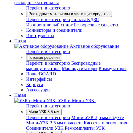
расходные материалы
Перейти в категорию
Расходные материалы и чистящие средства
Перейти в категорию
Гильзы КДЗС
Изопропиловый спирт
Безворсовые салфетки
Коннекторы и соединители
Инструменты
Назад
Активное оборудование
Перейти в категорию
Готовые решения
Перейти в категорию
Беспроводные
маршрутизаторы
Маршрутизаторы
Коммутаторы
RouterBOARD
Интерфейсы
Корпуса
Аксессуары
Назад
УЗК и Мини-УЗК
Перейти в категорию
Мини-УЗК 3,5 мм
Перейти в категорию
Мини-УЗК 3,5 мм в бухте
Мини-УЗК 3,5 мм в кассете
Кассеты и основания
Соединители УЗК
Ремкомплекты УЗК