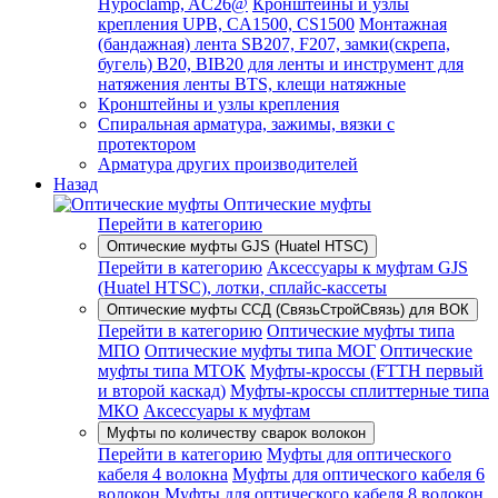
Hypoclamp, AC26@
Кронштейны и узлы
крепления UPB, CA1500, CS1500
Монтажная
(бандажная) лента SB207, F207, замки(скрепа,
бугель) B20, BIB20 для ленты и инструмент для
натяжения ленты BTS, клещи натяжные
Кронштейны и узлы крепления
Спиральная арматура, зажимы, вязки с
протектором
Арматура других производителей
Назад
Оптические муфты
Перейти в категорию
Оптические муфты GJS (Huatel HTSC)
Перейти в категорию
Аксессуары к муфтам GJS
(Huatel HTSC), лотки, сплайс-кассеты
Оптические муфты ССД (СвязьСтройСвязь) для ВОК
Перейти в категорию
Оптические муфты типа
МПО
Оптические муфты типа МОГ
Оптические
муфты типа МТОК
Муфты-кроссы (FTTH первый
и второй каскад)
Муфты-кроссы сплиттерные типа
МКО
Аксессуары к муфтам
Муфты по количеству сварок волокон
Перейти в категорию
Муфты для оптического
кабеля 4 волокна
Муфты для оптического кабеля 6
волокон
Муфты для оптического кабеля 8 волокон