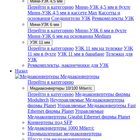
Мини-УЗК 4,5 мм
Перейти в категорию
Мини-УЗК 4,5 мм в бухте
Мини-УЗК 4,5 мм в кассете Max
Кассеты и
основания
Соединители УЗК
Ремкомплекты УЗК
Мини-УЗК 6 мм
Перейти в категорию
Мини-УЗК 6 мм в бухте
Мини-УЗК 6 мм на основании Medium
УЗК 11 мм
Перейти в категорию
УЗК 11 мм на тележке
УЗК
11 мм в бухте
УЗК 11 мм в барабане
Тележки для
УЗК
Ремкомплекты, наконечники для УЗК
Назад
Медиаконвертеры
Перейти в категорию
Медиаконвертеры 10/100 Мбит/с
Перейти в категорию
Медиаконвертеры фирмы
Modultech
Неуправляемые Медиаконвертеры
фирмы Planet
Управляемые Медиаконвертеры Fast
Ethernet фирмы Planet
Управляемые
Медиаконвертеры Gigabit Ethernet фирмы Planet
Конвертеры под SFP
Медиаконвертеры 1000 Мбит/с
Промышленные медиаконвертеры
Шасси для медиаконвертеров