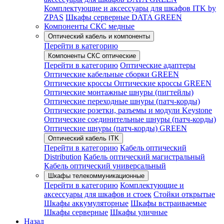
Комплектующие и аксессуары для шкафов ITK by
ZPAS
Шкафы серверные DATA GREEN
Компоненты СКС медные
Оптический кабель и компоненты
Перейти в категорию
Компоненты СКС оптические
Перейти в категорию
Оптические адаптеры
Оптические кабельные сборки GREEN
Оптические кроссы
Оптические кроссы GREEN
Оптические монтажные шнуры (пигтейлы)
Оптические переходные шнуры (патч-корды)
Оптические розетки, разъемы и модули Keystone
Оптические соединительные шнуры (патч-корды)
Оптические шнуры (патч-корды) GREEN
Оптический кабель ITK
Перейти в категорию
Кабель оптический
Distribution
Кабель оптический магистральный
Кабель оптический универсальный
Шкафы телекоммуникационные
Перейти в категорию
Комплектующие и
аксессуары для шкафов и стоек
Стойки открытые
Шкафы аккумуляторные
Шкафы встраиваемые
Шкафы серверные
Шкафы уличные
Назад