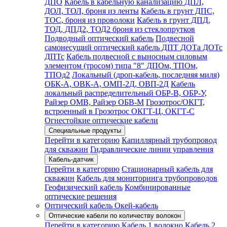
ДПО
Кабель в кабельную канализацию ДПЛ,
ДОЛ, ТОЛ, броня из ленты
Кабель в грунт ДПС,
ТОС, броня из проволоки
Кабель в грунт ДПД,
ТОД, ДПД2, ТОД2 броня из стеклопрутков
Подводный оптический кабель
Подвесной
самонесущий оптический кабель ДПТ ДОТа ДОТс
ДПТс
Кабель подвесной с выносным силовым
элементом (тросом) типа "8" ДПОм, ТПОм,
ТПОд2
Локальный (дроп-кабель, последняя миля)
ОБК-А, ОВК-А, ОМП-2Д, ОВП-2Д
Кабель
локальный распределительный ОБР-В, ОБР-У,
Райзер ОМВ, Райзер ОБВ-М
Грозотрос/ОКГТ,
встроенный в Грозотрос ОКГТ-Ц, ОКГТ-С
Огнестойкие оптические кабели
Специальные продукты
Перейти в категорию
Капиллярный трубопровод
для скважин
Гидравлические линии управления
Кабель-датчик
Перейти в категорию
Стационарный кабель для
скважин
Кабель для мониторинга трубопроводов
Геофизический кабель
Комбинированные
оптические решения
Оптический кабель Окей-кабель
Оптические кабели по количеству волокон
Перейти в категорию
Кабель 1 волокно
Кабель 2