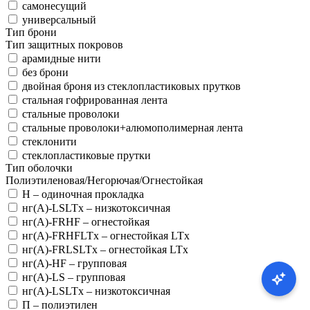
самонесущий
универсальный
Тип брони
Тип защитных покровов
арамидные нити
без брони
двойная броня из стеклопластиковых прутков
стальная гофрированная лента
стальные проволоки
стальные проволоки+алюмополимерная лента
стеклонити
стеклопластиковые прутки
Тип оболочки
Полиэтиленовая/Негорючая/Огнестойкая
Н – одиночная прокладка
нг(A)-LSLTx – низкотоксичная
нг(А)-FRHF – огнестойкая
нг(А)-FRHFLTx – огнестойкая LTx
нг(А)-FRLSLTx – огнестойкая LTx
нг(А)-HF – групповая
нг(А)-LS – групповая
нг(А)-LSLTx – низкотоксичная
П – полиэтилен