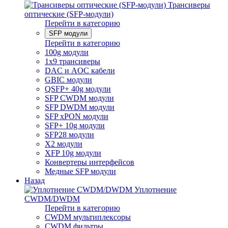
Трансиверы
оптические (SFP-модули)
Перейти в категорию
SFP модули
Перейти в категорию
100g модули
1x9 трансиверы
DAC и AOC кабели
GBIC модули
QSFP+ 40g модули
SFP CWDM модули
SFP DWDM модули
SFP xPON модули
SFP+ 10g модули
SFP28 модули
X2 модули
XFP 10g модули
Конвертеры интерфейсов
Медные SFP модули
Назад
Уплотнение
CWDM/DWDM
Перейти в категорию
CWDM мультиплексоры
CWDM фильтры