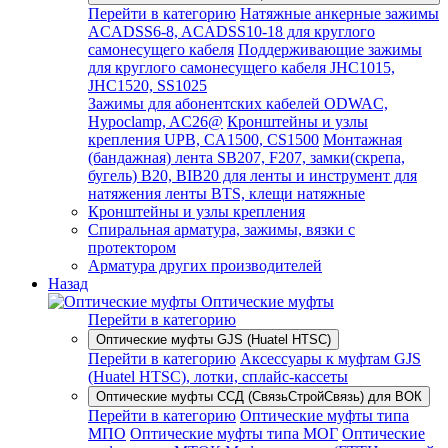
Перейти в категорию
Натяжные анкерные зажимы
ACADSS6-8, ACADSS10-18 для круглого
самонесущего кабеля
Поддерживающие зажимы
для круглого самонесущего кабеля JHC1015,
JHC1520, SS1025
Зажимы для абонентских кабелей ODWAC,
Hypoclamp, AC26@
Кронштейны и узлы
крепления UPB, CA1500, CS1500
Монтажная
(бандажная) лента SB207, F207, замки(скрепа,
бугель) B20, BIB20 для ленты и инструмент для
натяжения ленты BTS, клещи натяжные
Кронштейны и узлы крепления
Спиральная арматура, зажимы, вязки с
протектором
Арматура других производителей
Назад
Оптические муфты
Перейти в категорию
Оптические муфты GJS (Huatel HTSC)
Перейти в категорию
Аксессуары к муфтам GJS
(Huatel HTSC), лотки, сплайс-кассеты
Оптические муфты ССД (СвязьСтройСвязь) для ВОК
Перейти в категорию
Оптические муфты типа
МПО
Оптические муфты типа МОГ
Оптические