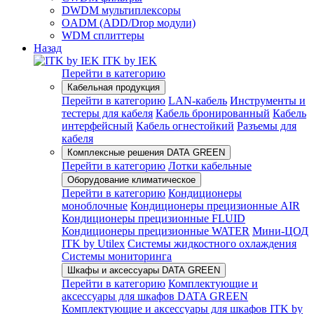
DWDM мультиплексоры
OADM (ADD/Drop модули)
WDM сплиттеры
Назад
ITK by IEK
Перейти в категорию
Кабельная продукция
Перейти в категорию
LAN-кабель
Инструменты и
тестеры для кабеля
Кабель бронированный
Кабель
интерфейсный
Кабель огнестойкий
Разъемы для
кабеля
Комплексные решения DATA GREEN
Перейти в категорию
Лотки кабельные
Оборудование климатическое
Перейти в категорию
Кондиционеры
моноблочные
Кондиционеры прецизионные AIR
Кондиционеры прецизионные FLUID
Кондиционеры прецизионные WATER
Мини-ЦОД
ITK by Utilex
Системы жидкостного охлаждения
Системы мониторинга
Шкафы и аксессуары DATA GREEN
Перейти в категорию
Комплектующие и
аксессуары для шкафов DATA GREEN
Комплектующие и аксессуары для шкафов ITK by