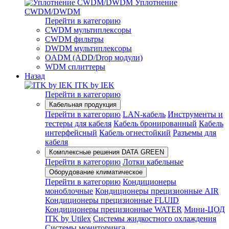
Уплотнение
CWDM/DWDM
Перейти в категорию
CWDM мультиплексоры
CWDM фильтры
DWDM мультиплексоры
OADM (ADD/Drop модули)
WDM сплиттеры
Назад
ITK by IEK
Перейти в категорию
Кабельная продукция
Перейти в категорию
LAN-кабель
Инструменты и
тестеры для кабеля
Кабель бронированный
Кабель
интерфейсный
Кабель огнестойкий
Разъемы для
кабеля
Комплексные решения DATA GREEN
Перейти в категорию
Лотки кабельные
Оборудование климатическое
Перейти в категорию
Кондиционеры
моноблочные
Кондиционеры прецизионные AIR
Кондиционеры прецизионные FLUID
Кондиционеры прецизионные WATER
Мини-ЦОД
ITK by Utilex
Системы жидкостного охлаждения
Системы мониторинга