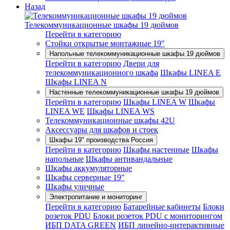
Назад
Телекоммуникационные шкафы 19 дюймов
Перейти в категорию
Стойки открытые монтажные 19"
Напольные телекоммуникационные шкафы 19 дюймов
Перейти в категорию
Двери для
телекоммуникационного шкафа
Шкафы LINEA E
Шкафы LINEA N
Настенные телекоммуникационные шкафы 19 дюймов
Перейти в категорию
Шкафы LINEA W
Шкафы
LINEA WE
Шкафы LINEA WS
Телекоммуникационные шкафы 42U
Аксессуары для шкафов и стоек
Шкафы 19" производства Россия
Перейти в категорию
Шкафы настенные
Шкафы
напольные
Шкафы антивандальные
Шкафы аккумуляторные
Шкафы серверные 19"
Шкафы уличные
Электропитание и мониторинг
Перейти в категорию
Батарейные кабинеты
Блоки
розеток PDU
Блоки розеток PDU с мониторингом
ИБП DATA GREEN
ИБП линейно-интерактивные