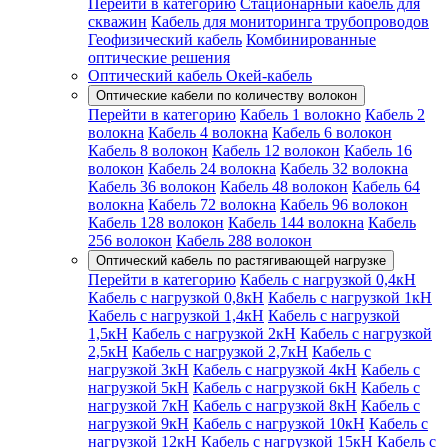
Перейти в категорию
Стационарный кабель для
скважин
Кабель для мониторинга трубопроводов
Геофизический кабель
Комбинированные
оптические решения
Оптический кабель Окей-кабель
Оптические кабели по количеству волокон
Перейти в категорию
Кабель 1 волокно
Кабель 2
волокна
Кабель 4 волокна
Кабель 6 волокон
Кабель 8 волокон
Кабель 12 волокон
Кабель 16
волокон
Кабель 24 волокна
Кабель 32 волокна
Кабель 36 волокон
Кабель 48 волокон
Кабель 64
волокна
Кабель 72 волокна
Кабель 96 волокон
Кабель 128 волокон
Кабель 144 волокна
Кабель
256 волокон
Кабель 288 волокон
Оптический кабель по растягивающей нагрузке
Перейти в категорию
Кабель с нагрузкой 0,4кН
Кабель с нагрузкой 0,8кН
Кабель с нагрузкой 1кН
Кабель с нагрузкой 1,4кН
Кабель с нагрузкой
1,5кН
Кабель с нагрузкой 2кН
Кабель с нагрузкой
2,5кН
Кабель с нагрузкой 2,7кН
Кабель с
нагрузкой 3кН
Кабель с нагрузкой 4кН
Кабель с
нагрузкой 5кН
Кабель с нагрузкой 6кН
Кабель с
нагрузкой 7кН
Кабель с нагрузкой 8кН
Кабель с
нагрузкой 9кН
Кабель с нагрузкой 10кН
Кабель с
нагрузкой 12кН
Кабель с нагрузкой 15кН
Кабель с