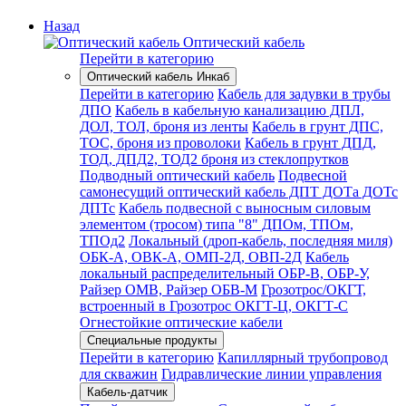
Назад
Оптический кабель
Перейти в категорию
Оптический кабель Инкаб
Перейти в категорию
Кабель для задувки в трубы
ДПО
Кабель в кабельную канализацию ДПЛ,
ДОЛ, ТОЛ, броня из ленты
Кабель в грунт ДПС,
ТОС, броня из проволоки
Кабель в грунт ДПД,
ТОД, ДПД2, ТОД2 броня из стеклопрутков
Подводный оптический кабель
Подвесной
самонесущий оптический кабель ДПТ ДОТа ДОТс
ДПТс
Кабель подвесной с выносным силовым
элементом (тросом) типа "8" ДПОм, ТПОм,
ТПОд2
Локальный (дроп-кабель, последняя миля)
ОБК-А, ОВК-А, ОМП-2Д, ОВП-2Д
Кабель
локальный распределительный ОБР-В, ОБР-У,
Райзер ОМВ, Райзер ОБВ-М
Грозотрос/ОКГТ,
встроенный в Грозотрос ОКГТ-Ц, ОКГТ-С
Огнестойкие оптические кабели
Специальные продукты
Перейти в категорию
Капиллярный трубопровод
для скважин
Гидравлические линии управления
Кабель-датчик