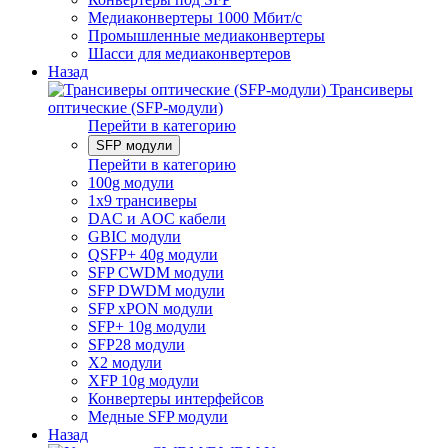
Медиаконвертеры 1000 Мбит/с
Промышленные медиаконвертеры
Шасси для медиаконвертеров
Назад
Трансиверы
оптические (SFP-модули)
Перейти в категорию
SFP модули
Перейти в категорию
100g модули
1x9 трансиверы
DAC и AOC кабели
GBIC модули
QSFP+ 40g модули
SFP CWDM модули
SFP DWDM модули
SFP xPON модули
SFP+ 10g модули
SFP28 модули
X2 модули
XFP 10g модули
Конвертеры интерфейсов
Медные SFP модули
Назад