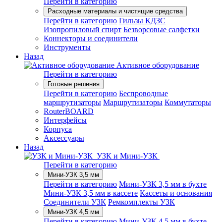
Перейти в категорию
Расходные материалы и чистящие средства
Перейти в категорию
Гильзы КДЗС
Изопропиловый спирт
Безворсовые салфетки
Коннекторы и соединители
Инструменты
Назад
Активное оборудование
Перейти в категорию
Готовые решения
Перейти в категорию
Беспроводные
маршрутизаторы
Маршрутизаторы
Коммутаторы
RouterBOARD
Интерфейсы
Корпуса
Аксессуары
Назад
УЗК и Мини-УЗК
Перейти в категорию
Мини-УЗК 3,5 мм
Перейти в категорию
Мини-УЗК 3,5 мм в бухте
Мини-УЗК 3,5 мм в кассете
Кассеты и основания
Соединители УЗК
Ремкомплекты УЗК
Мини-УЗК 4,5 мм
Перейти в категорию
Мини-УЗК 4,5 мм в бухте