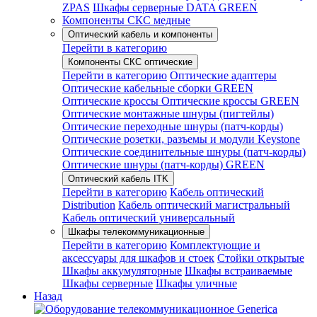
ZPAS
Шкафы серверные DATA GREEN
Компоненты СКС медные
Оптический кабель и компоненты
Перейти в категорию
Компоненты СКС оптические
Перейти в категорию
Оптические адаптеры
Оптические кабельные сборки GREEN
Оптические кроссы
Оптические кроссы GREEN
Оптические монтажные шнуры (пигтейлы)
Оптические переходные шнуры (патч-корды)
Оптические розетки, разъемы и модули Keystone
Оптические соединительные шнуры (патч-корды)
Оптические шнуры (патч-корды) GREEN
Оптический кабель ITK
Перейти в категорию
Кабель оптический
Distribution
Кабель оптический магистральный
Кабель оптический универсальный
Шкафы телекоммуникационные
Перейти в категорию
Комплектующие и
аксессуары для шкафов и стоек
Стойки открытые
Шкафы аккумуляторные
Шкафы встраиваемые
Шкафы серверные
Шкафы уличные
Назад