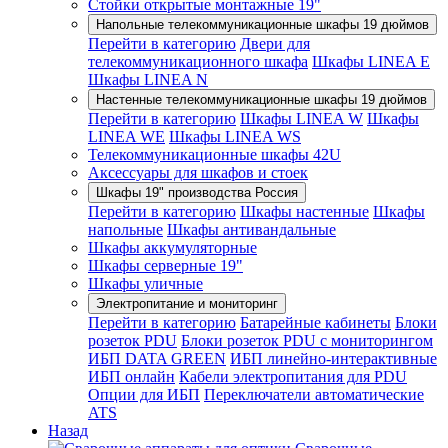
Стойки открытые монтажные 19"
Напольные телекоммуникационные шкафы 19 дюймов
Перейти в категорию
Двери для
телекоммуникационного шкафа
Шкафы LINEA E
Шкафы LINEA N
Настенные телекоммуникационные шкафы 19 дюймов
Перейти в категорию
Шкафы LINEA W
Шкафы
LINEA WE
Шкафы LINEA WS
Телекоммуникационные шкафы 42U
Аксессуары для шкафов и стоек
Шкафы 19" производства Россия
Перейти в категорию
Шкафы настенные
Шкафы
напольные
Шкафы антивандальные
Шкафы аккумуляторные
Шкафы серверные 19"
Шкафы уличные
Электропитание и мониторинг
Перейти в категорию
Батарейные кабинеты
Блоки
розеток PDU
Блоки розеток PDU с мониторингом
ИБП DATA GREEN
ИБП линейно-интерактивные
ИБП онлайн
Кабели электропитания для PDU
Опции для ИБП
Переключатели автоматические
ATS
Назад