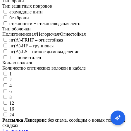
Тип брони
Тип защитных покровов
арамидные нити
без брони
стеклонити + стеклослюдяная лента
Тип оболочки
Полиэтиленовая/Негорючая/Огнестойкая
нг(А)-FRHF – огнестойкая
нг(А)-HF – групповая
нг(А)-LS – низкое дымовыделение
П – полиэтилен
Кол-во волокон
Количество оптических волокон в кабеле
1
2
4
6
8
12
16
24
Рассылка Ленсервис
без спама, сообщим о новых товарах и
скидках
Подписаться