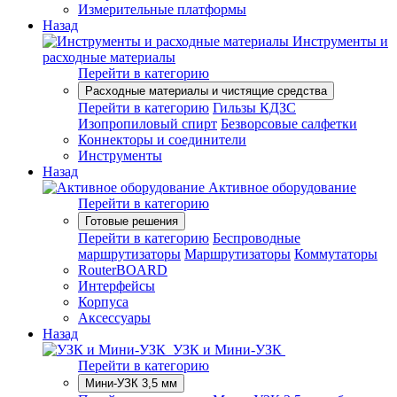
Измерительные платформы
Назад
Инструменты и
расходные материалы
Перейти в категорию
Расходные материалы и чистящие средства
Перейти в категорию
Гильзы КДЗС
Изопропиловый спирт
Безворсовые салфетки
Коннекторы и соединители
Инструменты
Назад
Активное оборудование
Перейти в категорию
Готовые решения
Перейти в категорию
Беспроводные
маршрутизаторы
Маршрутизаторы
Коммутаторы
RouterBOARD
Интерфейсы
Корпуса
Аксессуары
Назад
УЗК и Мини-УЗК
Перейти в категорию
Мини-УЗК 3,5 мм