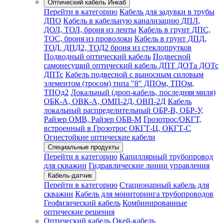
Оптический кабель Инкаб
Перейти в категорию
Кабель для задувки в трубы
ДПО
Кабель в кабельную канализацию ДПЛ,
ДОЛ, ТОЛ, броня из ленты
Кабель в грунт ДПС,
ТОС, броня из проволоки
Кабель в грунт ДПД,
ТОД, ДПД2, ТОД2 броня из стеклопрутков
Подводный оптический кабель
Подвесной
самонесущий оптический кабель ДПТ ДОТа ДОТс
ДПТс
Кабель подвесной с выносным силовым
элементом (тросом) типа "8" ДПОм, ТПОм,
ТПОд2
Локальный (дроп-кабель, последняя миля)
ОБК-А, ОВК-А, ОМП-2Д, ОВП-2Д
Кабель
локальный распределительный ОБР-В, ОБР-У,
Райзер ОМВ, Райзер ОБВ-М
Грозотрос/ОКГТ,
встроенный в Грозотрос ОКГТ-Ц, ОКГТ-С
Огнестойкие оптические кабели
Специальные продукты
Перейти в категорию
Капиллярный трубопровод
для скважин
Гидравлические линии управления
Кабель-датчик
Перейти в категорию
Стационарный кабель для
скважин
Кабель для мониторинга трубопроводов
Геофизический кабель
Комбинированные
оптические решения
Оптический кабель Окей-кабель