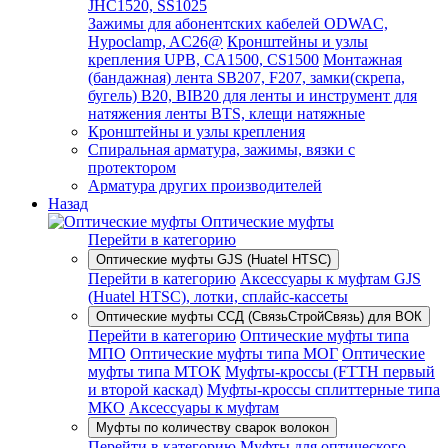
JHC1520, SS1025
Зажимы для абонентских кабелей ODWAC,
Hypoclamp, AC26@
Кронштейны и узлы
крепления UPB, CA1500, CS1500
Монтажная
(бандажная) лента SB207, F207, замки(скрепа,
бугель) B20, BIB20 для ленты и инструмент для
натяжения ленты BTS, клещи натяжные
Кронштейны и узлы крепления
Спиральная арматура, зажимы, вязки с
протектором
Арматура других производителей
Назад
Оптические муфты
Перейти в категорию
Оптические муфты GJS (Huatel HTSC)
Перейти в категорию
Аксессуары к муфтам GJS
(Huatel HTSC), лотки, сплайс-кассеты
Оптические муфты ССД (СвязьСтройСвязь) для ВОК
Перейти в категорию
Оптические муфты типа
МПО
Оптические муфты типа МОГ
Оптические
муфты типа МТОК
Муфты-кроссы (FTTH первый
и второй каскад)
Муфты-кроссы сплиттерные типа
МКО
Аксессуары к муфтам
Муфты по количеству сварок волокон
Перейти в категорию
Муфты для оптического