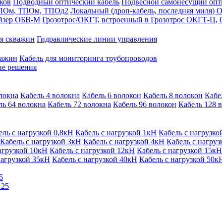
ков
Подводный оптический кабель
Подвесной самонесущий оп
 ДПОм, ТПОм, ТПОд2
Локальный (дроп-кабель, последняя миля
айзер ОБВ-М
Грозотрос/ОКГТ, встроенный в Грозотрос ОКГТ-Ц,
я скважин
Гидравлические линии управления
важин
Кабель для мониторинга трубопроводов
ие решения
локна
Кабель 4 волокна
Кабель 6 волокон
Кабель 8 волокон
Кабе
ль 64 волокна
Кабель 72 волокна
Кабель 96 волокон
Кабель 128 
ель с нагрузкой 0,8кН
Кабель с нагрузкой 1кН
Кабель с нагрузко
Кабель с нагрузкой 3кН
Кабель с нагрузкой 4кН
Кабель с нагруз
агрузкой 10кН
Кабель с нагрузкой 12кН
Кабель с нагрузкой 15кН
нагрузкой 35кН
Кабель с нагрузкой 40кН
Кабель с нагрузкой 50к
5
125