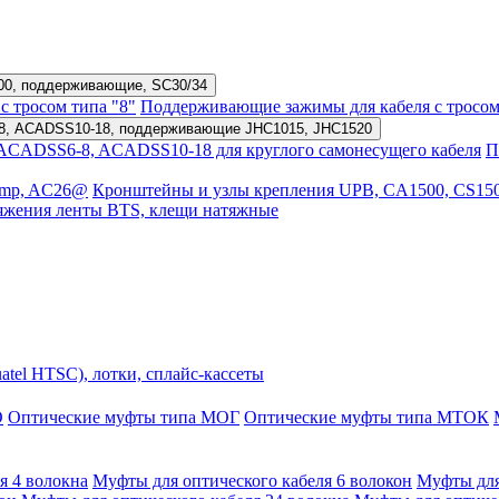
500, поддерживающие, SC30/34
с тросом типа "8"
Поддерживающие зажимы для кабеля с тросом
8, ACADSS10-18, поддерживающие JHC1015, JHC1520
CADSS6-8, ACADSS10-18 для круглого самонесущего кабеля
П
amp, AC26@
Кронштейны и узлы крепления UPB, CA1500, CS15
атяжения ленты BTS, клещи натяжные
tel HTSC), лотки, сплайс-кассеты
О
Оптические муфты типа МОГ
Оптические муфты типа МТОК
я 4 волокна
Муфты для оптического кабеля 6 волокон
Муфты для