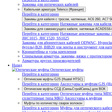
Зажимы для оптических кабелей
Кабельная арматура Telenco (Франция)
Перейти в категорию
Зажимы для кабеля с тросом, натяжные, AC6 260, AC7 
Перейти в категорию
Натяжные зажимы для кабеля 
Зажимы для самонесущего кабеля, натяжные ACADSS6-
Перейти в категорию
Натяжные анкерные зажимы A
JHC1015, JHC1520, SS1025
Зажимы для абонентских кабелей ODWAC, Hypocl
бугель) B20, BIB20 для ленты и инструмент для н
Кронштейны и узлы крепления
Спиральная арматура, зажимы, вязки с протектором
Арматура других производителей
Назад
Оптические муфты
Перейти в категорию
Оптические муфты GJS (Huatel HTSC)
Перейти в категорию
Аксессуары к муфтам GJS (Hua
Оптические муфты ССД (СвязьСтройСвязь) для ВОК
Перейти в категорию
Оптические муфты типа МП
сплиттерные типа МКО
Аксессуары к муфтам
Муфты по количеству сварок волокон
Перейти в категорию
Муфты для оптического кабел