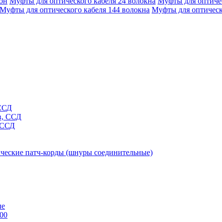
он
Муфты для оптического кабеля 24 волокна
Муфты для оптичес
Муфты для оптического кабеля 144 волокна
Муфты для оптическ
 ССД
в, ССД
 ССД
ческие патч-корды (шнуры соединительные)
ые
00