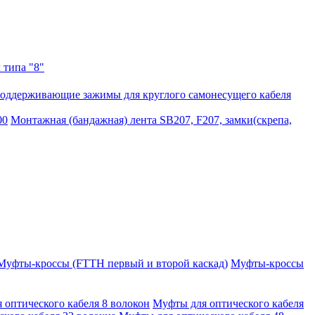
 типа "8"
оддерживающие зажимы для круглого самонесущего кабеля
00
Монтажная (бандажная) лента SB207, F207, замки(скрепа,
Муфты-кроссы (FTTH первый и второй каскад)
Муфты-кроссы
 оптического кабеля 8 волокон
Муфты для оптического кабеля