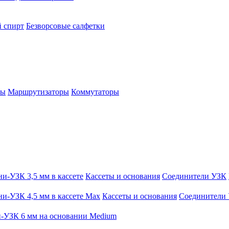
 спирт
Безворсовые салфетки
ры
Маршрутизаторы
Коммутаторы
и-УЗК 3,5 мм в кассете
Кассеты и основания
Соединители УЗК
и-УЗК 4,5 мм в кассете Max
Кассеты и основания
Соединители
-УЗК 6 мм на основании Medium