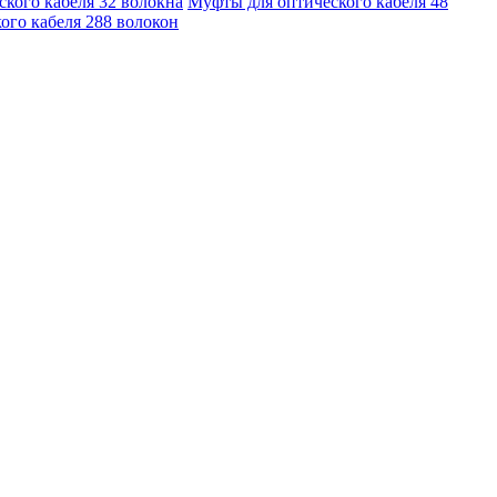
кого кабеля 32 волокна
Муфты для оптического кабеля 48
ого кабеля 288 волокон