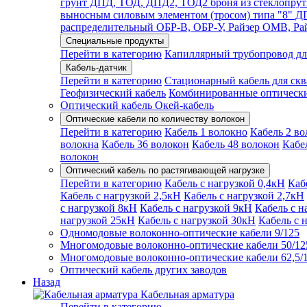
грунт ДПД, ТОД, ДПД2, ТОД2 броня из стеклопрут
выносным силовым элементом (тросом) типа "8"
распределительный ОБР-В, ОБР-У, Райзер ОМВ, Р
Специальные продукты
Перейти в категорию
Капиллярный трубопровод дл
Кабель-датчик
Перейти в категорию
Стационарный кабель для ск
Геофизический кабель
Комбинированные оптическ
Оптический кабель Окей-кабель
Оптические кабели по количеству волокон
Перейти в категорию
Кабель 1 волокно
Кабель 2 во
волокна
Кабель 36 волокон
Кабель 48 волокон
Кабе
волокон
Оптический кабель по растягивающей нагрузке
Перейти в категорию
Кабель с нагрузкой 0,4кН
Каб
Кабель с нагрузкой 2,5кН
Кабель с нагрузкой 2,7кН
с нагрузкой 8кН
Кабель с нагрузкой 9кН
Кабель с н
нагрузкой 25кН
Кабель с нагрузкой 30кН
Кабель с 
Одномодовые волоконно-оптические кабели 9/125
Многомодовые волоконно-оптические кабели 50/12
Многомодовые волоконно-оптические кабели 62,5/
Оптический кабель других заводов
Назад
Кабельная арматура
Перейти в категорию