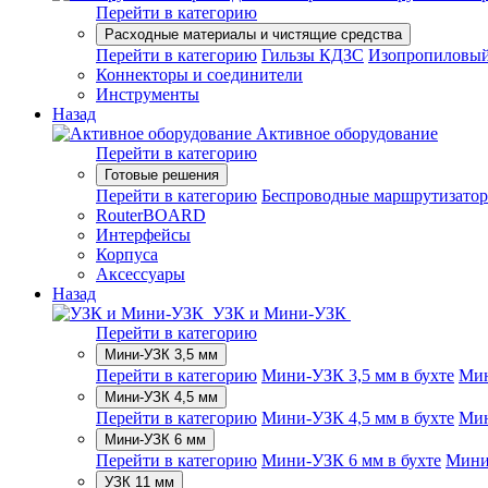
Перейти в категорию
Расходные материалы и чистящие средства
Перейти в категорию
Гильзы КДЗС
Изопропиловый
Коннекторы и соединители
Инструменты
Назад
Активное оборудование
Перейти в категорию
Готовые решения
Перейти в категорию
Беспроводные маршрутизато
RouterBOARD
Интерфейсы
Корпуса
Аксессуары
Назад
УЗК и Мини-УЗК
Перейти в категорию
Мини-УЗК 3,5 мм
Перейти в категорию
Мини-УЗК 3,5 мм в бухте
Мин
Мини-УЗК 4,5 мм
Перейти в категорию
Мини-УЗК 4,5 мм в бухте
Мин
Мини-УЗК 6 мм
Перейти в категорию
Мини-УЗК 6 мм в бухте
Мини
УЗК 11 мм