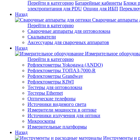
Перейти в категорию
Батарейные кабинеты
Блоки 
электропитания для PDU
Опции для ИБП
Переключ
Назад
Сварочные аппараты 
Перейти в категорию
Сварочные аппараты для оптоволокна
Скалыватели
Аксессуары для сварочных аппаратов
Назад
Измерительное оборудов
Перейти в категорию
Рефлектометры Yokogawa (ANDO)
Рефлектометры ТОПАЗ-7000-R
Рефлектометры Grandway
Рефлектометры KIWI
Тестеры для оптоволокна
Тестеры Ethernet
Оптические телефоны
Источники видимого света
Измерители мощности в оптике
Источники излучения для оптики
Микроскопы
Измерительные платформы
Назад
Инструменты и 