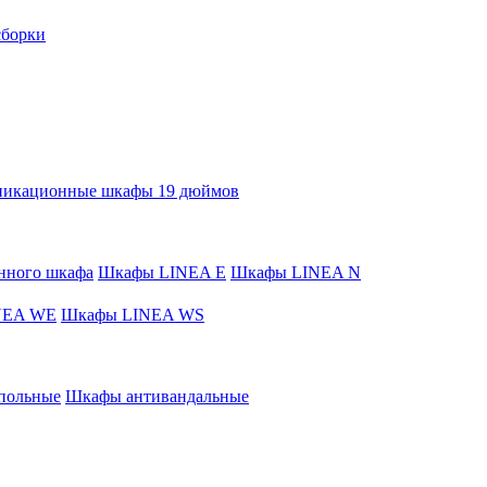
сборки
никационные шкафы 19 дюймов
нного шкафа
Шкафы LINEA E
Шкафы LINEA N
NEA WE
Шкафы LINEA WS
польные
Шкафы антивандальные