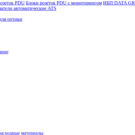
розеток PDU
Блоки розеток PDU с мониторингом
ИБП DATA G
атели автоматические ATS
для оптики
ание
расходные материалы