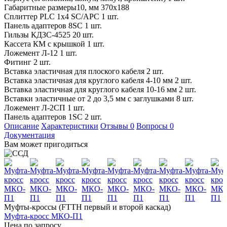
Габаритные размеры10, мм
370x188
Сплиттер PLC 1х4 SC/APC
1 шт.
Панель адаптеров 8SC
1 шт.
Гильзы КДЗС-4525
20 шт.
Кассета КМ с крышкой
1 шт.
Ложемент Л-12
1 шт.
Фитинг
2 шт.
Вставка эластичная для плоского кабеля
2 шт.
Вставка эластичная для круглого кабеля 4-10 мм
2 шт.
Вставка эластичная для круглого кабеля 10-16 мм
2 шт.
Вставки эластичные от 2 до 3,5 мм с заглушками
8 шт.
Ложемент Л-2СП
1 шт.
Панель адаптеров 1SC
2 шт.
Описание
Характеристики
Отзывы
0
Вопросы
0
Документация
Вам может пригодиться
Муфты-кроссы (FTTH первый и второй каскад)
Муфта-кросс МКО-П1
Цена по запросу