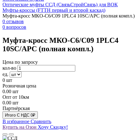
Оптические муфты ССД (СвязьСтройСвязь) для ВОК
Муфты-кроссы (FTTH первый и второй каскад)
Муфта-кросс МКО-С6/С09 1PLC4 10SC/APC (полная компл.)
0 отзывов
0 вопросов
Муфта-кросс МКО-С6/С09 1PLC4
10SC/APC (полная компл.)
Цена по запросу
кол-во
ед.
0
шт
Розничная цена
0.00
шт
Опт от 10км
0.00
шт
Партнёрская
Итого
C НДС
0₽
В избранное
Сравнить
Купить на Озон
Хочу Скидку!