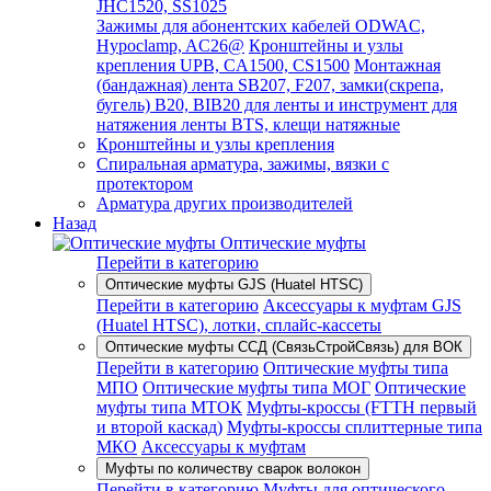
JHC1520, SS1025
Зажимы для абонентских кабелей ODWAC,
Hypoclamp, AC26@
Кронштейны и узлы
крепления UPB, CA1500, CS1500
Монтажная
(бандажная) лента SB207, F207, замки(скрепа,
бугель) B20, BIB20 для ленты и инструмент для
натяжения ленты BTS, клещи натяжные
Кронштейны и узлы крепления
Спиральная арматура, зажимы, вязки с
протектором
Арматура других производителей
Назад
Оптические муфты
Перейти в категорию
Оптические муфты GJS (Huatel HTSC)
Перейти в категорию
Аксессуары к муфтам GJS
(Huatel HTSC), лотки, сплайс-кассеты
Оптические муфты ССД (СвязьСтройСвязь) для ВОК
Перейти в категорию
Оптические муфты типа
МПО
Оптические муфты типа МОГ
Оптические
муфты типа МТОК
Муфты-кроссы (FTTH первый
и второй каскад)
Муфты-кроссы сплиттерные типа
МКО
Аксессуары к муфтам
Муфты по количеству сварок волокон
Перейти в категорию
Муфты для оптического