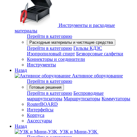
Инструменты и расходные
материалы
Перейти в категорию
Расходные материалы и чистящие средства
Перейти в категорию
Гильзы КДЗС
Изопропиловый спирт
Безворсовые салфетки
Коннекторы и соединители
Инструменты
Назад
Активное оборудование
Перейти в категорию
Готовые решения
Перейти в категорию
Беспроводные
маршрутизаторы
Маршрутизаторы
Коммутаторы
RouterBOARD
Интерфейсы
Корпуса
Аксессуары
Назад
УЗК и Мини-УЗК