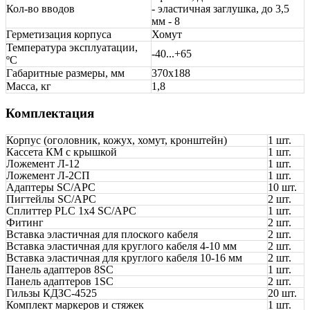
Кол-во вводов
- эластичная заглушка, до 3,5
мм - 8
Герметизация корпуса
Хомут
Температура эксплуатации,
-40...+65
ºС
Габаритные размеры, мм
370x188
Масса, кг
1,8
Комплектация
Корпус (оголовник, кожух, хомут, кронштейн)
1 шт.
Кассета КМ с крышкой
1 шт.
Ложемент Л-12
1 шт.
Ложемент Л-2СП
1 шт.
Адаптеры SC/APC
10 шт.
Пигтейлы SC/APC
2 шт.
Сплиттер PLC 1х4 SC/APC
1 шт.
Фитинг
2 шт.
Вставка эластичная для плоского кабеля
2 шт.
Вставка эластичная для круглого кабеля 4-10 мм
2 шт.
Вставка эластичная для круглого кабеля 10-16 мм
2 шт.
Панель адаптеров 8SC
1 шт.
Панель адаптеров 1SC
2 шт.
Гильзы КДЗС-4525
20 шт.
Комплект маркеров и стяжек
1 шт.