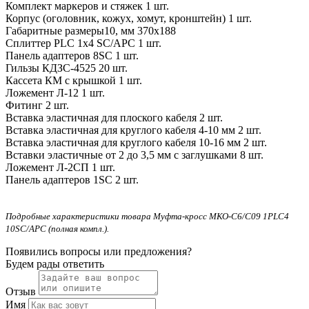
Комплект маркеров и стяжек
1 шт.
Корпус (оголовник, кожух, хомут, кронштейн)
1 шт.
Габаритные размеры10, мм
370x188
Сплиттер PLC 1х4 SC/APC
1 шт.
Панель адаптеров 8SC
1 шт.
Гильзы КДЗС-4525
20 шт.
Кассета КМ с крышкой
1 шт.
Ложемент Л-12
1 шт.
Фитинг
2 шт.
Вставка эластичная для плоского кабеля
2 шт.
Вставка эластичная для круглого кабеля 4-10 мм
2 шт.
Вставка эластичная для круглого кабеля 10-16 мм
2 шт.
Вставки эластичные от 2 до 3,5 мм с заглушками
8 шт.
Ложемент Л-2СП
1 шт.
Панель адаптеров 1SC
2 шт.
Подробные характеристики товара Муфта-кросс МКО-С6/С09 1PLC4
10SC/APC (полная компл.).
Появились вопросы или предложения?
Будем рады ответить
Отзыв
Имя