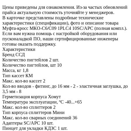
Цены приведены для ознакомления. Из‑за частых обновлений
прайса актуальную стоимость уточняйте у менеджеров.
В карточке представлены подробные технические
характеристики (спецификации), фото и описание товара
Муфта-кросс МКО-С6/С09 1PLC4 10SC/APC (полная компл.).
Если вам нужна помощь с настройкой оборудования или
пусконаладкой ПО, наши сертифицированные инженеры
готовы оказать поддержку.
Характеристики
Бренд
ССД
Количество пигтейлов
2 шт.
Количество пигтейлов, шт
10
Масса, кг
1,8
Тип кассет
КМ
Макс. кол-во кассет
2
Кол-во вводов
- фитинг, до 16 мм - 2 - эластичная заглушка, до
3,5 мм - 8
Герметизация корпуса
Хомут
Температура эксплуатации, ºС
-40...+65
Макс. кол-во сплиттеров
2
Тип корпуса сплиттеров
Мини
Макс. кол-во сварных соединений
36
Адаптеры SC/APC
10 шт.
Пинцет для укладки КДЗС
1 шт.