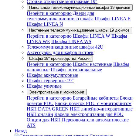
Стойки открытые монтажные 19"
Напольные телекоммуникационные шкафы 19 дюймов
Перейти в категорию
Двери для
телекоммуникационного шкафа
Шкафы LINEA E
Шкафы LINEA N
Настенные телекоммуникационные шкафы 19 дюймов
Перейти в категорию
Шкафы LINEA W
Шкафы
LINEA WE
Шкафы LINEA WS
Телекоммуникационные шкафы 42U
Аксессуары для шкафов и стоек
Шкафы 19" производства Россия
Перейти в категорию
Шкафы настенные
Шкафы
напольные
Шкафы антивандальные
Шкафы аккумуляторные
Шкафы серверные 19"
Шкафы уличные
Электропитание и мониторинг
Перейти в категорию
Батарейные кабинеты
Блоки
розеток PDU
Блоки розеток PDU с мониторингом
ИБП DATA GREEN
ИБП линейно-интерактивные
ИБП онлайн
Кабели электропитания для PDU
Опции для ИБП
Переключатели автоматические
ATS
Назад