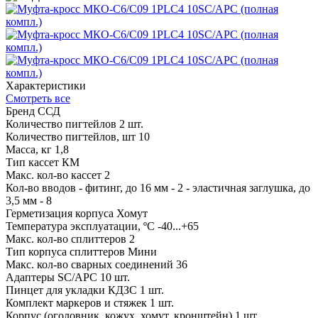
Характеристики
Смотреть все
Бренд
ССД
Количество пигтейлов
2 шт.
Количество пигтейлов, шт
10
Масса, кг
1,8
Тип кассет
КМ
Макс. кол-во кассет
2
Кол-во вводов
- фитинг, до 16 мм - 2 - эластичная заглушка, до
3,5 мм - 8
Герметизация корпуса
Хомут
Температура эксплуатации, ºС
-40...+65
Макс. кол-во сплиттеров
2
Тип корпуса сплиттеров
Мини
Макс. кол-во сварных соединений
36
Адаптеры SC/APC
10 шт.
Пинцет для укладки КДЗС
1 шт.
Комплект маркеров и стяжек
1 шт.
Корпус (оголовник, кожух, хомут, кронштейн)
1 шт.