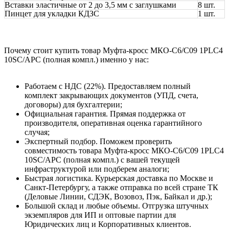
Вставки эластичные от 2 до 3,5 мм с заглушками
8 шт.
Пинцет для укладки КДЗС
1 шт.
Почему стоит купить товар Муфта-кросс МКО-С6/С09 1PLC4
10SC/APC (полная компл.) именно у нас:
Работаем с НДС (22%). Предоставляем полный
комплект закрывающих документов (УПД, счета,
договоры) для бухгалтерии;
Официальная гарантия. Прямая поддержка от
производителя, оперативная оценка гарантийного
случая;
Экспертный подбор. Поможем проверить
совместимость товара Муфта-кросс МКО-С6/С09 1PLC4
10SC/APC (полная компл.) с вашей текущей
инфраструктурой или подберем аналоги;
Быстрая логистика. Курьерская доставка по Москве и
Санкт-Петербургу, а также отправка по всей стране ТК
(Деловые Линии, СДЭК, Возовоз, Пэк, Байкал и др.);
Большой склад и любые объемы. Отгрузка штучных
экземпляров для ИП и оптовые партии для
Юридических лиц и Корпоративных клиентов.