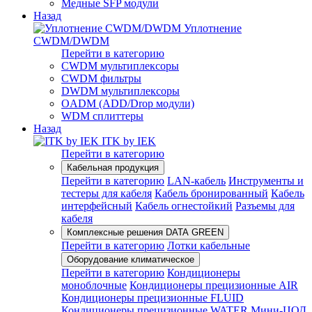
Медные SFP модули
Назад
Уплотнение
CWDM/DWDM
Перейти в категорию
CWDM мультиплексоры
CWDM фильтры
DWDM мультиплексоры
OADM (ADD/Drop модули)
WDM сплиттеры
Назад
ITK by IEK
Перейти в категорию
Кабельная продукция
Перейти в категорию
LAN-кабель
Инструменты и
тестеры для кабеля
Кабель бронированный
Кабель
интерфейсный
Кабель огнестойкий
Разъемы для
кабеля
Комплексные решения DATA GREEN
Перейти в категорию
Лотки кабельные
Оборудование климатическое
Перейти в категорию
Кондиционеры
моноблочные
Кондиционеры прецизионные AIR
Кондиционеры прецизионные FLUID
Кондиционеры прецизионные WATER
Мини-ЦОД