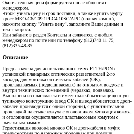
Окончательная цена формируется после общения с
менеджером.
Чтобы узнать цену и срок поставки, а также купить муфту-
кросс МКО-С6/С09 1PLC4 10SC/APC (полная компл.),
нажмите кнопку "Узнать цену", заполните Ваши данные и
текст запроса.
Или зайдите в раздел
Контакты
и свяжитесь с любым
менеджером по почте или по телефону (812)740-11-75,
(812)335-48-85.
Описание
Предназначена для использования в сетях FTTH/PON с
установкой планарных оптических разветвителей 2-го
каскада, для монтажа оптических кабелей (ОК),
прокладываемых (подвешиваемых) на открытом воздухе и
внутри технических помещений (чердаках, подвалах).
Выполнена из пластмассы и имеет пыле-брызгозащищенную
тупиковую конструкцию (ввод ОК и вывод абонентских дроп-
кабелей производится с одной стороны), с уплотнительной
прокладкой на стыке кожуха с оголовником. Фиксация кожуха
и оголовника осуществляется пластмассовым хомутом с
рычажным замком.
Герметизация вводов/выводов ОК и дроп-кабеля в муфте
предусмотрена по наружным оболочкам при помощи