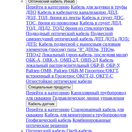
Оптический кабель Инкаб
Перейти в категорию
Кабель для задувки в трубы
ДПО
Кабель в кабельную канализацию ДПЛ,
ДОЛ, ТОЛ, броня из ленты
Кабель в грунт ДПС,
ТОС, броня из проволоки
Кабель в грунт ДПД,
ТОД, ДПД2, ТОД2 броня из стеклопрутков
Подводный оптический кабель
Подвесной
самонесущий оптический кабель ДПТ ДОТа ДОТс
ДПТс
Кабель подвесной с выносным силовым
элементом (тросом) типа "8" ДПОм, ТПОм,
ТПОд2
Локальный (дроп-кабель, последняя миля)
ОБК-А, ОВК-А, ОМП-2Д, ОВП-2Д
Кабель
локальный распределительный ОБР-В, ОБР-У,
Райзер ОМВ, Райзер ОБВ-М
Грозотрос/ОКГТ,
встроенный в Грозотрос ОКГТ-Ц, ОКГТ-С
Огнестойкие оптические кабели
Специальные продукты
Перейти в категорию
Капиллярный трубопровод
для скважин
Гидравлические линии управления
Кабель-датчик
Перейти в категорию
Стационарный кабель для
скважин
Кабель для мониторинга трубопроводов
Геофизический кабель
Комбинированные
оптические решения
Оптический кабель Окей-кабель