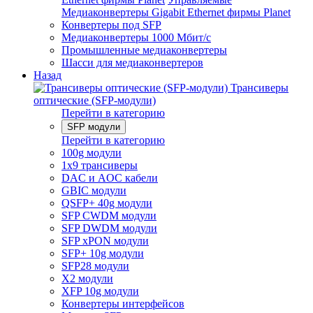
Медиаконвертеры Gigabit Ethernet фирмы Planet
Конвертеры под SFP
Медиаконвертеры 1000 Мбит/с
Промышленные медиаконвертеры
Шасси для медиаконвертеров
Назад
Трансиверы
оптические (SFP-модули)
Перейти в категорию
SFP модули
Перейти в категорию
100g модули
1x9 трансиверы
DAC и AOC кабели
GBIC модули
QSFP+ 40g модули
SFP CWDM модули
SFP DWDM модули
SFP xPON модули
SFP+ 10g модули
SFP28 модули
X2 модули
XFP 10g модули
Конвертеры интерфейсов