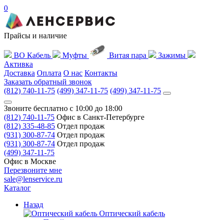
0
Прайсы и наличие
ВО Кабель
Муфты
Витая пара
Зажимы
Активка
Доставка
Оплата
О нас
Контакты
Заказать обратный звонок
(812) 740-11-75
(499) 347-11-75
(499) 347-11-75
Звоните бесплатно с 10:00 до 18:00
(812) 740-11-75
Офис в Санкт-Петербурге
(812) 335-48-85
Отдел продаж
(931) 300-87-74
Отдел продаж
(931) 300-87-74
Отдел продаж
(499) 347-11-75
Офис в Москве
Перезвоните мне
sale@lenservice.ru
Каталог
Назад
Оптический кабель