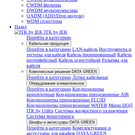
CWDM фильтры
DWDM мультиплексоры
OADM (ADD/Drop модули)
WDM сплиттеры
Назад
ITK by IEK
Перейти в категорию
Кабельная продукция
Перейти в категорию
LAN-кабель
Инструменты и
тестеры для кабеля
Кабель бронированный
Кабель
интерфейсный
Кабель огнестойкий
Разъемы для
кабеля
Комплексные решения DATA GREEN
Перейти в категорию
Лотки кабельные
Оборудование климатическое
Перейти в категорию
Кондиционеры
моноблочные
Кондиционеры прецизионные AIR
Кондиционеры прецизионные FLUID
Кондиционеры прецизионные WATER
Мини-ЦОД
ITK by Utilex
Системы жидкостного охлаждения
Системы мониторинга
Шкафы и аксессуары DATA GREEN
Перейти в категорию
Комплектующие и
аксессуары для шкафов DATA GREEN