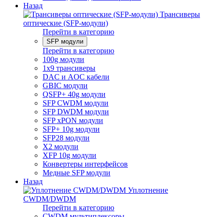
Назад
Трансиверы
оптические (SFP-модули)
Перейти в категорию
SFP модули
Перейти в категорию
100g модули
1x9 трансиверы
DAC и AOC кабели
GBIC модули
QSFP+ 40g модули
SFP CWDM модули
SFP DWDM модули
SFP xPON модули
SFP+ 10g модули
SFP28 модули
X2 модули
XFP 10g модули
Конвертеры интерфейсов
Медные SFP модули
Назад
Уплотнение
CWDM/DWDM
Перейти в категорию
CWDM мультиплексоры