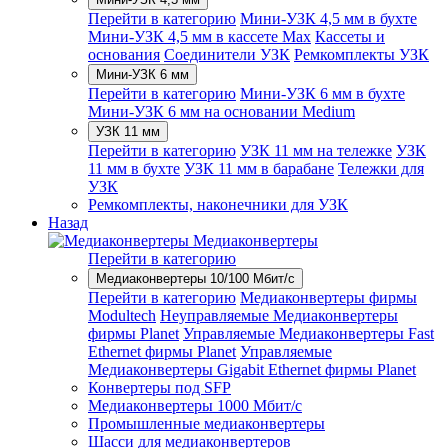
Перейти в категорию
Мини-УЗК 4,5 мм в бухте
Мини-УЗК 4,5 мм в кассете Max
Кассеты и
основания
Соединители УЗК
Ремкомплекты УЗК
Мини-УЗК 6 мм
Перейти в категорию
Мини-УЗК 6 мм в бухте
Мини-УЗК 6 мм на основании Medium
УЗК 11 мм
Перейти в категорию
УЗК 11 мм на тележке
УЗК
11 мм в бухте
УЗК 11 мм в барабане
Тележки для
УЗК
Ремкомплекты, наконечники для УЗК
Назад
Медиаконвертеры
Перейти в категорию
Медиаконвертеры 10/100 Мбит/с
Перейти в категорию
Медиаконвертеры фирмы
Modultech
Неуправляемые Медиаконвертеры
фирмы Planet
Управляемые Медиаконвертеры Fast
Ethernet фирмы Planet
Управляемые
Медиаконвертеры Gigabit Ethernet фирмы Planet
Конвертеры под SFP
Медиаконвертеры 1000 Мбит/с
Промышленные медиаконвертеры
Шасси для медиаконвертеров