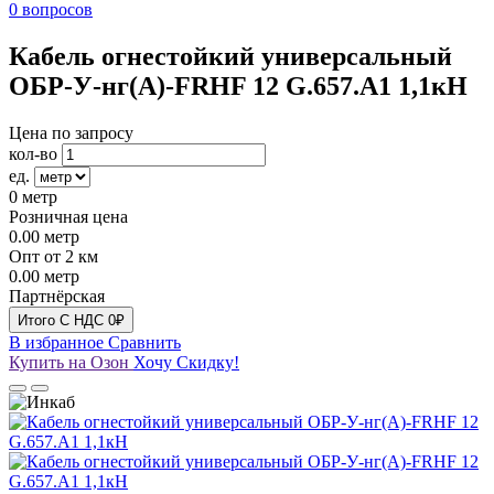
0 вопросов
Кабель огнестойкий универсальный
ОБР-У-нг(A)-FRHF 12 G.657.А1 1,1кН
Цена по запросу
кол-во
ед.
0
метр
Розничная цена
0.00
метр
Опт от 2 км
0.00
метр
Партнёрская
Итого
C НДС
0₽
В избранное
Сравнить
Купить на Озон
Хочу Скидку!