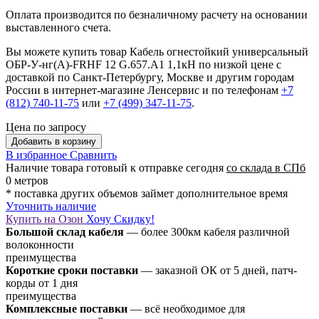
Оплата производится по безналичному расчету на основании
выставленного счета.
Вы можете купить товар Кабель огнестойкий универсальный
ОБР-У-нг(A)-FRHF 12 G.657.А1 1,1кН по низкой цене с
доставкой по Санкт-Петербургу, Москве и другим городам
России в интернет-магазине Ленсервис и по телефонам
+7
(812) 740-11-75
или
+7 (499) 347-11-75
.
Цена по запросу
Добавить в корзину
В избранное
Сравнить
Наличие товара
готовый к отправке сегодня
со склада в СПб
0 метров
* поставка других объемов займет дополнительное время
Уточнить наличие
Купить на Озон
Хочу Скидку!
Большой склад кабеля
— более 300км кабеля различной
волоконности
преимущества
Короткие сроки поставки
— заказной ОК от 5 дней, патч-
корды от 1 дня
преимущества
Комплексные поставки
— всё необходимое для