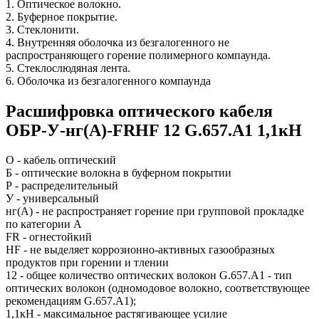
1. Оптическое волокно.
2. Буферное покрытие.
3. Стеклонити.
4. Внутренняя оболочка из безгалогенного не
распространяющего горение полимерного компаунда.
5. Стеклослюдяная лента.
6. Оболочка из безгалогенного компаунда
Расшифровка оптического кабеля
ОБР-У-нг(A)-FRHF 12 G.657.А1 1,1кН
О - кабель оптический
Б - оптические волокна в буферном покрытии
Р - распределительный
У - универсальный
нг(A) - не распространяет горение при групповой прокладке
по категории А
FR - огнестойкий
HF - не выделяет коррозионно-активных газообразных
продуктов при горении и тлении
12 - общее количество оптических волокон G.657.А1 - тип
оптических волокон (одномодовое волокно, соответствующее
рекомендациям G.657.А1);
1,1кН - максимальное растягивающее усилие