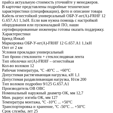
прайса актуальную стоимость уточняйте у менеджеров.
В карточке представлены подробные технические
характеристики (спецификации), фото и описание товара
Кабель огнестойкий универсальный ОБР-У-нг(A)-FRHF 12
G.657.А1 1,1кН. Если вам нужна помощь с настройкой
оборудования или пусконаладкой ПО, наши
сертифицированные инженеры готовы оказать поддержку.
Характеристики
Бренд
Инкаб
Маркировка
ОБР-У-нг(A)-FRHF 12 G.657.А1 1,1кН
Опт от
2 км
Условия прокладки
универсальный
Тип брони
стеклонити + стеклослюдяная лента
Тип оболочки
нг(А)-FRHF – огнестойкая
Кол-во волокон
12
Рабочая температура, °С
-40°C ... +60°C
Допустимая растягивающая нагрузка, кН
1,1
Допустимая раздавливающая нагрузка, Н/см
200
Тип волокон подробно
9/125 G.657.А1
Производитель ОВ
ОВС
Номинальный наружный диаметр ОК, мм
12,7
Мин. радиус изгиба ОК, мм
127
Температура монтажа, °С
-10°C ... +50°C
Транспортировка и хранение, °С
-50°C ... +50°C
Срок службы, лет
25