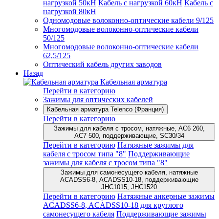
нагрузкой 50кН
Кабель с нагрузкой 60кН
Кабель с
нагрузкой 80кН
Одномодовые волоконно-оптические кабели 9/125
Многомодовые волоконно-оптические кабели
50/125
Многомодовые волоконно-оптические кабели
62,5/125
Оптический кабель других заводов
Назад
Кабельная арматура
Перейти в категорию
Зажимы для оптических кабелей
Кабельная арматура Telenco (Франция)
Перейти в категорию
Зажимы для кабеля с тросом, натяжные, AC6 260,
AC7 500, поддерживающие, SC30/34
Перейти в категорию
Натяжные зажимы для
кабеля с тросом типа "8"
Поддерживающие
зажимы для кабеля с тросом типа "8"
Зажимы для самонесущего кабеля, натяжные
ACADSS6-8, ACADSS10-18, поддерживающие
JHC1015, JHC1520
Перейти в категорию
Натяжные анкерные зажимы
ACADSS6-8, ACADSS10-18 для круглого
самонесущего кабеля
Поддерживающие зажимы