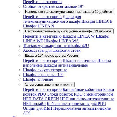
Перейти в категорию
Стойки открытые монтажные 19"
Напольные телекоммуникационные шкафы 19 дюймов
Перейти в категорию
Двери для
телекоммуникационного шкафа
Шкафы LINEA E
Шкафы LINEA N
Настенные телекоммуникационные шкафы 19 дюймов
Перейти в категорию
Шкафы LINEA W
Шкафы
LINEA WE
Шкафы LINEA WS
Телекоммуникационные шкафы 42U
Аксессуары для шкафов и стоек
Шкафы 19" производства Россия
Перейти в категорию
Шкафы настенные
Шкафы
напольные
Шкафы антивандальные
Шкафы аккумуляторные
Шкафы серверные 19"
Шкафы уличные
Электропитание и мониторинг
Перейти в категорию
Батарейные кабинеты
Блоки
розеток PDU
Блоки розеток PDU с мониторингом
ИБП DATA GREEN
ИБП линейно-интерактивные
ИБП онлайн
Кабели электропитания для PDU
Опции для ИБП
Переключатели автоматические
ATS