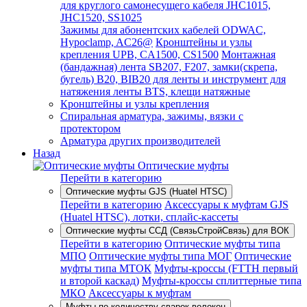
для круглого самонесущего кабеля JHC1015,
JHC1520, SS1025
Зажимы для абонентских кабелей ODWAC,
Hypoclamp, AC26@
Кронштейны и узлы
крепления UPB, CA1500, CS1500
Монтажная
(бандажная) лента SB207, F207, замки(скрепа,
бугель) B20, BIB20 для ленты и инструмент для
натяжения ленты BTS, клещи натяжные
Кронштейны и узлы крепления
Спиральная арматура, зажимы, вязки с
протектором
Арматура других производителей
Назад
Оптические муфты
Перейти в категорию
Оптические муфты GJS (Huatel HTSC)
Перейти в категорию
Аксессуары к муфтам GJS
(Huatel HTSC), лотки, сплайс-кассеты
Оптические муфты ССД (СвязьСтройСвязь) для ВОК
Перейти в категорию
Оптические муфты типа
МПО
Оптические муфты типа МОГ
Оптические
муфты типа МТОК
Муфты-кроссы (FTTH первый
и второй каскад)
Муфты-кроссы сплиттерные типа
МКО
Аксессуары к муфтам
Муфты по количеству сварок волокон