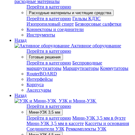
расходные материалы
Перейти в категорию
Расходные материалы и чистящие средства
Перейти в категорию
Гильзы КДЗС
Изопропиловый спирт
Безворсовые салфетки
Коннекторы и соединители
Инструменты
Назад
Активное оборудование
Перейти в категорию
Готовые решения
Перейти в категорию
Беспроводные
маршрутизаторы
Маршрутизаторы
Коммутаторы
RouterBOARD
Интерфейсы
Корпуса
Аксессуары
Назад
УЗК и Мини-УЗК
Перейти в категорию
Мини-УЗК 3,5 мм
Перейти в категорию
Мини-УЗК 3,5 мм в бухте
Мини-УЗК 3,5 мм в кассете
Кассеты и основания
Соединители УЗК
Ремкомплекты УЗК
Мини-УЗК 4,5 мм