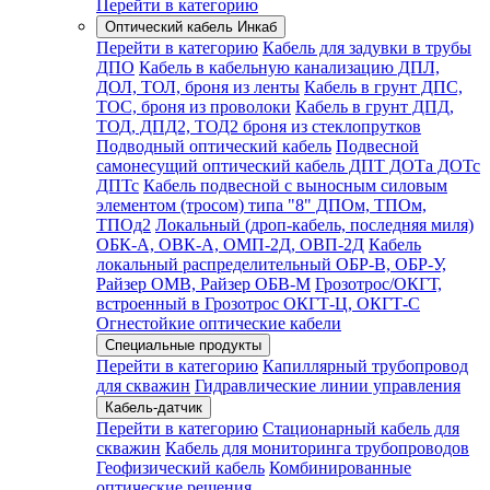
Перейти в категорию
Оптический кабель Инкаб
Перейти в категорию
Кабель для задувки в трубы
ДПО
Кабель в кабельную канализацию ДПЛ,
ДОЛ, ТОЛ, броня из ленты
Кабель в грунт ДПС,
ТОС, броня из проволоки
Кабель в грунт ДПД,
ТОД, ДПД2, ТОД2 броня из стеклопрутков
Подводный оптический кабель
Подвесной
самонесущий оптический кабель ДПТ ДОТа ДОТс
ДПТс
Кабель подвесной с выносным силовым
элементом (тросом) типа "8" ДПОм, ТПОм,
ТПОд2
Локальный (дроп-кабель, последняя миля)
ОБК-А, ОВК-А, ОМП-2Д, ОВП-2Д
Кабель
локальный распределительный ОБР-В, ОБР-У,
Райзер ОМВ, Райзер ОБВ-М
Грозотрос/ОКГТ,
встроенный в Грозотрос ОКГТ-Ц, ОКГТ-С
Огнестойкие оптические кабели
Специальные продукты
Перейти в категорию
Капиллярный трубопровод
для скважин
Гидравлические линии управления
Кабель-датчик
Перейти в категорию
Стационарный кабель для
скважин
Кабель для мониторинга трубопроводов
Геофизический кабель
Комбинированные
оптические решения