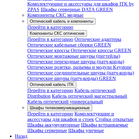
Комплектующие и аксессуары для шкафов ITK by
ZPAS
Шкафы серверные DATA GREEN
Компоненты СКС медные
Оптический кабель и компоненты
Перейти в категорию
Компоненты СКС оптические
Перейти в категорию
Оптические адаптеры
Оптические кабельные сборки GREEN
Оптические кроссы
Оптические кроссы GREEN
Оптические монтажные шнуры (пигтейлы)
Оптические переходные шнуры (патч-корды)
Оптические розетки, разъемы и модули Keystone
Оптические соединительные шнуры (патч-корды)
Оптические шнуры (патч-корды) GREEN
Оптический кабель ITK
Перейти в категорию
Кабель оптический
Distribution
Кабель оптический магистральный
Кабель оптический универсальный
Шкафы телекоммуникационные
Перейти в категорию
Комплектующие и
аксессуары для шкафов и стоек
Стойки открытые
Шкафы аккумуляторные
Шкафы встраиваемые
Шкафы серверные
Шкафы уличные
Назад