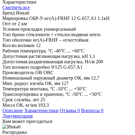
Характеристики
Смотреть все
Бренд
Инкаб
Маркировка
ОБР-У-нг(A)-FRHF 12 G.657.А1 1,1кН
Опт от
2 км
Условия прокладки
универсальный
Тип брони
стеклонити + стеклослюдяная лента
Тип оболочки
нг(А)-FRHF – огнестойкая
Кол-во волокон
12
Рабочая температура, °С
-40°C ... +60°C
Допустимая растягивающая нагрузка, кН
1,1
Допустимая раздавливающая нагрузка, Н/см
200
Тип волокон подробно
9/125 G.657.А1
Производитель ОВ
ОВС
Номинальный наружный диаметр ОК, мм
12,7
Мин. радиус изгиба ОК, мм
127
Температура монтажа, °С
-10°C ... +50°C
Транспортировка и хранение, °С
-50°C ... +50°C
Срок службы, лет
25
Масса ОК, кг/км
193,3
Описание
Характеристики
Отзывы
0
Вопросы
0
Документация
Вам может пригодиться
Распродажа