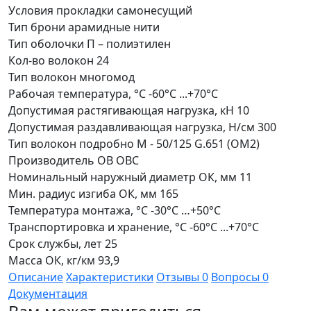
Условия прокладки
самонесущий
Тип брони
арамидные нити
Тип оболочки
П – полиэтилен
Кол-во волокон
24
Тип волокон
многомод
Рабочая температура, °С
-60°C ...+70°C
Допустимая растягивающая нагрузка, кН
10
Допустимая раздавливающая нагрузка, Н/см
300
Тип волокон подробно
М - 50/125 G.651 (ОМ2)
Производитель ОВ
ОВС
Номинальный наружный диаметр ОК, мм
11
Мин. радиус изгиба ОК, мм
165
Температура монтажа, °С
-30°C …+50°C
Транспортировка и хранение, °С
-60°C ...+70°C
Срок службы, лет
25
Масса ОК, кг/км
93,9
Описание
Характеристики
Отзывы
0
Вопросы
0
Документация