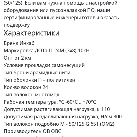
(50/125). Если вам нужна помощь с настройкой
оборудования или пусконаладкой ПО, наши
сертифицированные инженеры готовы оказать
поддержку.
Характеристики
Бренд
Инкаб
Маркировка
ДОТа-П-24М (3х8)-10кН
Опт от
2 км
Условия прокладки
самонесущий
Тип брони
арамидные нити
Тип оболочки
П – полиэтилен
Кол-во волокон
24
Тип волокон
многомод
Рабочая температура, °С
-60°C ...+70°C
Допустимая растягивающая нагрузка, кН
10
Допустимая раздавливающая нагрузка, Н/см
300
Тип волокон подробно
М - 50/125 G.651 (ОМ2)
Производитель ОВ
ОВС