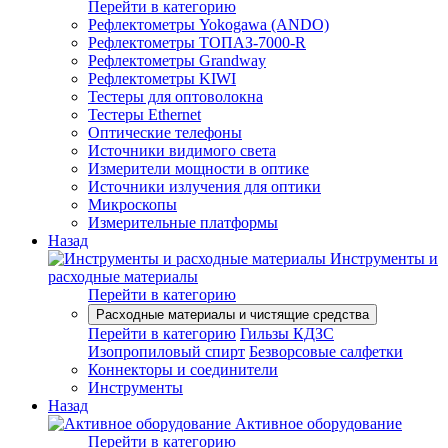
Перейти в категорию
Рефлектометры Yokogawa (ANDO)
Рефлектометры ТОПАЗ-7000-R
Рефлектометры Grandway
Рефлектометры KIWI
Тестеры для оптоволокна
Тестеры Ethernet
Оптические телефоны
Источники видимого света
Измерители мощности в оптике
Источники излучения для оптики
Микроскопы
Измерительные платформы
Назад
Инструменты и
расходные материалы
Перейти в категорию
Расходные материалы и чистящие средства
Перейти в категорию
Гильзы КДЗС
Изопропиловый спирт
Безворсовые салфетки
Коннекторы и соединители
Инструменты
Назад
Активное оборудование
Перейти в категорию