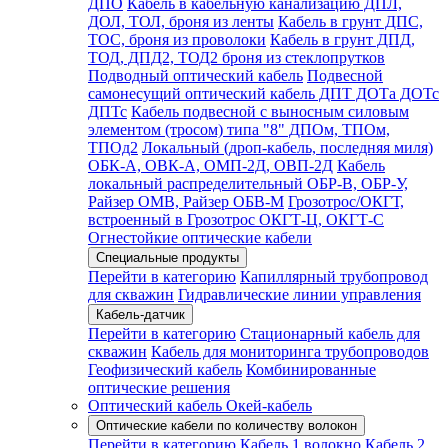
ДПО
Кабель в кабельную канализацию ДПЛ,
ДОЛ, ТОЛ, броня из ленты
Кабель в грунт ДПС,
ТОС, броня из проволоки
Кабель в грунт ДПД,
ТОД, ДПД2, ТОД2 броня из стеклопрутков
Подводный оптический кабель
Подвесной
самонесущий оптический кабель ДПТ ДОТа ДОТс
ДПТс
Кабель подвесной с выносным силовым
элементом (тросом) типа "8" ДПОм, ТПОм,
ТПОд2
Локальный (дроп-кабель, последняя миля)
ОБК-А, ОВК-А, ОМП-2Д, ОВП-2Д
Кабель
локальный распределительный ОБР-В, ОБР-У,
Райзер ОМВ, Райзер ОБВ-М
Грозотрос/ОКГТ,
встроенный в Грозотрос ОКГТ-Ц, ОКГТ-С
Огнестойкие оптические кабели
Специальные продукты
Перейти в категорию
Капиллярный трубопровод
для скважин
Гидравлические линии управления
Кабель-датчик
Перейти в категорию
Стационарный кабель для
скважин
Кабель для мониторинга трубопроводов
Геофизический кабель
Комбинированные
оптические решения
Оптический кабель Окей-кабель
Оптические кабели по количеству волокон
Перейти в категорию
Кабель 1 волокно
Кабель 2