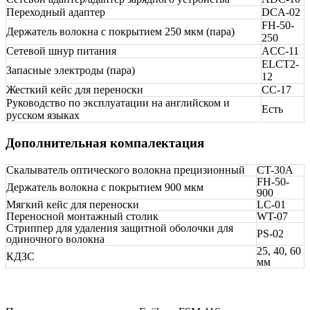
Переходный адаптер
DCA-02
FH-50-
Держатель волокна с покрытием 250 мкм (пара)
250
Сетевой шнур питания
ACC-11
ELCT2-
Запасные электроды (пара)
12
Жесткий кейс для переноски
CC-17
Руководство по эксплуатации на английском и
Есть
русском языках
Дополнительная компалектация
Скалыватель оптического волокна прецизионный
CT-30А
FH-50-
Держатель волокна с покрытием 900 мкм
900
Мягкий кейс для переноски
LC-01
Переносной монтажный столик
WT-07
Стриппер для удаления защитной оболочки для
PS-02
одиночного волокна
25, 40, 60
КДЗС
мм