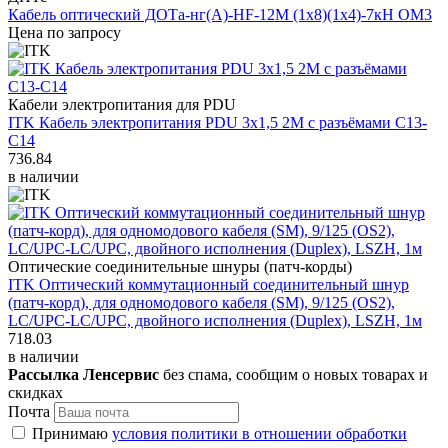
Кабель оптический ДОТа-нг(А)-HF-12М (1х8)(1х4)-7кН ОМ3
Цена по запросу
Кабели электропитания для PDU
ITK Кабель электропитания PDU 3х1,5 2М с разъёмами С13-
C14
736.84
в наличии
Оптические соединительные шнуры (патч-корды)
ITK Оптический коммутационный соединительный шнур
(патч-корд), для одномодового кабеля (SM), 9/125 (OS2),
LC/UPC-LC/UPC, двойного исполнения (Duplex), LSZH, 1м
718.03
в наличии
Рассылка Ленсервис
без спама, сообщим о новых товарах и
скидках
Почта
Принимаю
условия политики в отношении обработки