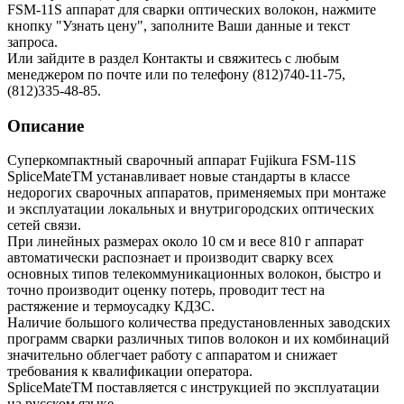
FSM-11S аппарат для сварки оптических волокон, нажмите
кнопку "Узнать цену", заполните Ваши данные и текст
запроса.
Или зайдите в раздел
Контакты
и свяжитесь с любым
менеджером по почте или по телефону (812)740-11-75,
(812)335-48-85.
Описание
Суперкомпактный сварочный аппарат Fujikura FSM-11S
SpliceMateТМ устанавливает новые стандарты в классе
недорогих сварочных аппаратов, применяемых при монтаже
и эксплуатации локальных и внутригородских оптических
сетей связи.
При линейных размерах около 10 см и весе 810 г аппарат
автоматически распознает и производит сварку всех
основных типов телекоммуникационных волокон, быстро и
точно производит оценку потерь, проводит тест на
растяжение и термоусадку КДЗС.
Наличие большого количества предустановленных заводских
программ сварки различных типов волокон и их комбинаций
значительно облегчает работу с аппаратом и снижает
требования к квалификации оператора.
SpliceMateТМ поставляется с инструкцией по эксплуатации
на русском языке.