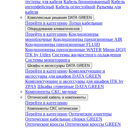
тестеры для кабеля
Кабель бронированный
Кабель
интерфейсный
Кабель огнестойкий
Разъемы для
кабеля
Комплексные решения DATA GREEN
Перейти в категорию
Лотки кабельные
Оборудование климатическое
Перейти в категорию
Кондиционеры
моноблочные
Кондиционеры прецизионные AIR
Кондиционеры прецизионные FLUID
Кондиционеры прецизионные WATER
Мини-ЦОД
ITK by Utilex
Системы жидкостного охлаждения
Системы мониторинга
Шкафы и аксессуары DATA GREEN
Перейти в категорию
Комплектующие и
аксессуары для шкафов DATA GREEN
Комплектующие и аксессуары для шкафов ITK by
ZPAS
Шкафы серверные DATA GREEN
Компоненты СКС медные
Оптический кабель и компоненты
Перейти в категорию
Компоненты СКС оптические
Перейти в категорию
Оптические адаптеры
Оптические кабельные сборки GREEN
Оптические кроссы
Оптические кроссы GREEN