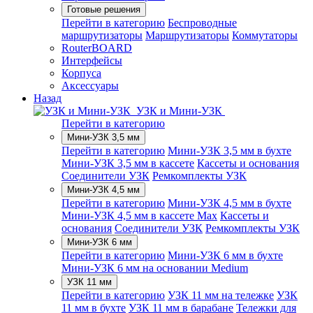
Готовые решения
Перейти в категорию
Беспроводные
маршрутизаторы
Маршрутизаторы
Коммутаторы
RouterBOARD
Интерфейсы
Корпуса
Аксессуары
Назад
УЗК и Мини-УЗК
Перейти в категорию
Мини-УЗК 3,5 мм
Перейти в категорию
Мини-УЗК 3,5 мм в бухте
Мини-УЗК 3,5 мм в кассете
Кассеты и основания
Соединители УЗК
Ремкомплекты УЗК
Мини-УЗК 4,5 мм
Перейти в категорию
Мини-УЗК 4,5 мм в бухте
Мини-УЗК 4,5 мм в кассете Max
Кассеты и
основания
Соединители УЗК
Ремкомплекты УЗК
Мини-УЗК 6 мм
Перейти в категорию
Мини-УЗК 6 мм в бухте
Мини-УЗК 6 мм на основании Medium
УЗК 11 мм
Перейти в категорию
УЗК 11 мм на тележке
УЗК
11 мм в бухте
УЗК 11 мм в барабане
Тележки для