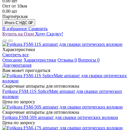
0.00
шт
Опт от 10км
0.00
шт
Партнёрская
Итого
C НДС
0₽
В избранное
Сравнить
Купить на Озон
Хочу Скидку!
Характеристики
Смотреть все
Описание
Характеристики
Отзывы
0
Вопросы
0
Документация
Вам может пригодиться
Сварочные аппараты для оптоволокна
Fujikura FSM-11S SpliceMate аппарат для сварки оптических
волокон
Цена по запросу
Сварочные аппараты для оптоволокна
Fujikura FSM-50S аппарат для сварки оптических волокон
Цена по запросу