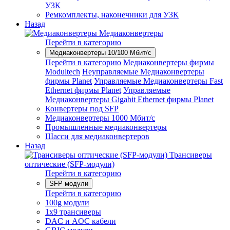
УЗК
Ремкомплекты, наконечники для УЗК
Назад
Медиаконвертеры
Перейти в категорию
Медиаконвертеры 10/100 Мбит/с
Перейти в категорию
Медиаконвертеры фирмы
Modultech
Неуправляемые Медиаконвертеры
фирмы Planet
Управляемые Медиаконвертеры Fast
Ethernet фирмы Planet
Управляемые
Медиаконвертеры Gigabit Ethernet фирмы Planet
Конвертеры под SFP
Медиаконвертеры 1000 Мбит/с
Промышленные медиаконвертеры
Шасси для медиаконвертеров
Назад
Трансиверы
оптические (SFP-модули)
Перейти в категорию
SFP модули
Перейти в категорию
100g модули
1x9 трансиверы
DAC и AOC кабели