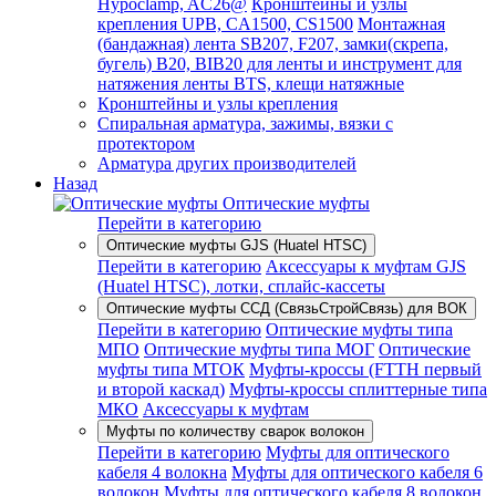
Hypoclamp, AC26@
Кронштейны и узлы
крепления UPB, CA1500, CS1500
Монтажная
(бандажная) лента SB207, F207, замки(скрепа,
бугель) B20, BIB20 для ленты и инструмент для
натяжения ленты BTS, клещи натяжные
Кронштейны и узлы крепления
Спиральная арматура, зажимы, вязки с
протектором
Арматура других производителей
Назад
Оптические муфты
Перейти в категорию
Оптические муфты GJS (Huatel HTSC)
Перейти в категорию
Аксессуары к муфтам GJS
(Huatel HTSC), лотки, сплайс-кассеты
Оптические муфты ССД (СвязьСтройСвязь) для ВОК
Перейти в категорию
Оптические муфты типа
МПО
Оптические муфты типа МОГ
Оптические
муфты типа МТОК
Муфты-кроссы (FTTH первый
и второй каскад)
Муфты-кроссы сплиттерные типа
МКО
Аксессуары к муфтам
Муфты по количеству сварок волокон
Перейти в категорию
Муфты для оптического
кабеля 4 волокна
Муфты для оптического кабеля 6
волокон
Муфты для оптического кабеля 8 волокон