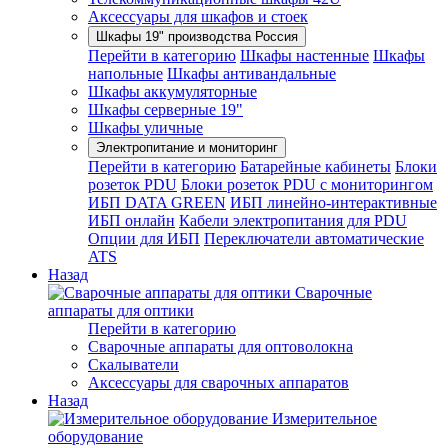
Аксессуары для шкафов и стоек
Шкафы 19" производства Россия
Перейти в категорию
Шкафы настенные
Шкафы
напольные
Шкафы антивандальные
Шкафы аккумуляторные
Шкафы серверные 19"
Шкафы уличные
Электропитание и мониторинг
Перейти в категорию
Батарейные кабинеты
Блоки
розеток PDU
Блоки розеток PDU с мониторингом
ИБП DATA GREEN
ИБП линейно-интерактивные
ИБП онлайн
Кабели электропитания для PDU
Опции для ИБП
Переключатели автоматические
ATS
Назад
Сварочные
аппараты для оптики
Перейти в категорию
Сварочные аппараты для оптоволокна
Скалыватели
Аксессуары для сварочных аппаратов
Назад
Измерительное
оборудование