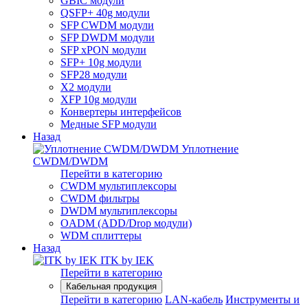
GBIC модули
QSFP+ 40g модули
SFP CWDM модули
SFP DWDM модули
SFP xPON модули
SFP+ 10g модули
SFP28 модули
X2 модули
XFP 10g модули
Конвертеры интерфейсов
Медные SFP модули
Назад
Уплотнение
CWDM/DWDM
Перейти в категорию
CWDM мультиплексоры
CWDM фильтры
DWDM мультиплексоры
OADM (ADD/Drop модули)
WDM сплиттеры
Назад
ITK by IEK
Перейти в категорию
Кабельная продукция
Перейти в категорию
LAN-кабель
Инструменты и