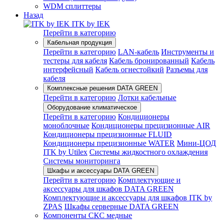
WDM сплиттеры
Назад
ITK by IEK
Перейти в категорию
Кабельная продукция
Перейти в категорию
LAN-кабель
Инструменты и
тестеры для кабеля
Кабель бронированный
Кабель
интерфейсный
Кабель огнестойкий
Разъемы для
кабеля
Комплексные решения DATA GREEN
Перейти в категорию
Лотки кабельные
Оборудование климатическое
Перейти в категорию
Кондиционеры
моноблочные
Кондиционеры прецизионные AIR
Кондиционеры прецизионные FLUID
Кондиционеры прецизионные WATER
Мини-ЦОД
ITK by Utilex
Системы жидкостного охлаждения
Системы мониторинга
Шкафы и аксессуары DATA GREEN
Перейти в категорию
Комплектующие и
аксессуары для шкафов DATA GREEN
Комплектующие и аксессуары для шкафов ITK by
ZPAS
Шкафы серверные DATA GREEN
Компоненты СКС медные