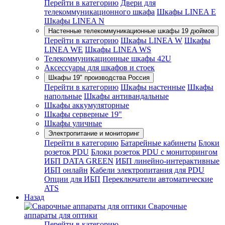
Перейти в категорию
Двери для
телекоммуникационного шкафа
Шкафы LINEA E
Шкафы LINEA N
Настенные телекоммуникационные шкафы 19 дюймов
Перейти в категорию
Шкафы LINEA W
Шкафы
LINEA WE
Шкафы LINEA WS
Телекоммуникационные шкафы 42U
Аксессуары для шкафов и стоек
Шкафы 19" производства Россия
Перейти в категорию
Шкафы настенные
Шкафы
напольные
Шкафы антивандальные
Шкафы аккумуляторные
Шкафы серверные 19"
Шкафы уличные
Электропитание и мониторинг
Перейти в категорию
Батарейные кабинеты
Блоки
розеток PDU
Блоки розеток PDU с мониторингом
ИБП DATA GREEN
ИБП линейно-интерактивные
ИБП онлайн
Кабели электропитания для PDU
Опции для ИБП
Переключатели автоматические
ATS
Назад
Сварочные
аппараты для оптики
Перейти в категорию