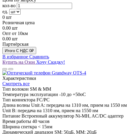
кол-во
ед.
0
шт
Розничная цена
0.00
шт
Опт от 10км
0.00
шт
Партнёрская
Итого
C НДС
0₽
В избранное
Сравнить
Купить на Озон
Хочу Скидку!
Характеристики
Смотреть все
Тип волокон
SM & MM
Температура эксплуатации
-10 до +50оС
Тип коннектора
FC/PC
Длина волны
Unit A: передача на 1310 нм, прием на 1550 нм
Unit B: передача на 1310 нм, прием на 1550 нм
Питание
Встроенный аккумулятор Ni-MH, AC/DC адаптер
Время работы
40 часов
Ширина спеткра
< 15нм
Динамический диапазон
SM: 50дБ, MM: 20дБ