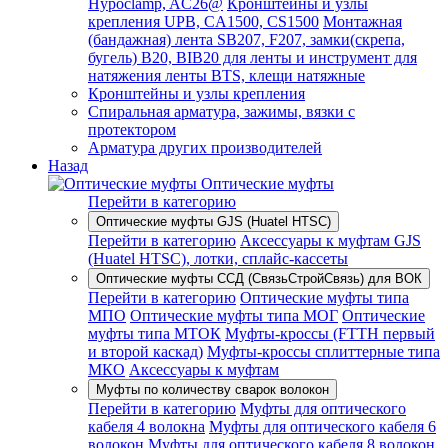
Hypoclamp, AC26@
Кронштейны и узлы
крепления UPB, CA1500, CS1500
Монтажная
(бандажная) лента SB207, F207, замки(скрепа,
бугель) B20, BIB20 для ленты и инструмент для
натяжения ленты BTS, клещи натяжные
Кронштейны и узлы крепления
Спиральная арматура, зажимы, вязки с
протектором
Арматура других производителей
Назад
Оптические муфты
Перейти в категорию
Оптические муфты GJS (Huatel HTSC)
Перейти в категорию
Аксессуары к муфтам GJS
(Huatel HTSC), лотки, сплайс-кассеты
Оптические муфты ССД (СвязьСтройСвязь) для ВОК
Перейти в категорию
Оптические муфты типа
МПО
Оптические муфты типа МОГ
Оптические
муфты типа МТОК
Муфты-кроссы (FTTH первый
и второй каскад)
Муфты-кроссы сплиттерные типа
МКО
Аксессуары к муфтам
Муфты по количеству сварок волокон
Перейти в категорию
Муфты для оптического
кабеля 4 волокна
Муфты для оптического кабеля 6
волокон
Муфты для оптического кабеля 8 волокон