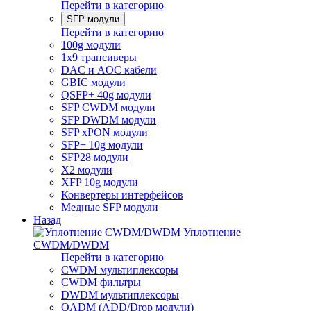
Перейти в категорию
SFP модули
Перейти в категорию
100g модули
1x9 трансиверы
DAC и AOC кабели
GBIC модули
QSFP+ 40g модули
SFP CWDM модули
SFP DWDM модули
SFP xPON модули
SFP+ 10g модули
SFP28 модули
X2 модули
XFP 10g модули
Конвертеры интерфейсов
Медные SFP модули
Назад
Уплотнение
CWDM/DWDM
Перейти в категорию
CWDM мультиплексоры
CWDM фильтры
DWDM мультиплексоры
OADM (ADD/Drop модули)