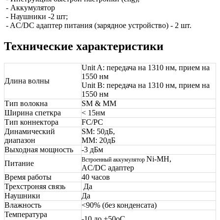
- Аккумулятор
- Наушники -2 шт;
- AC/DC адаптер питания (зарядное устройство) - 2 шт.
Технические характеристики
Unit A: передача на 1310 нм, прием на
1550 нм
Длина волны
Unit B: передача на 1310 нм, прием на
1550 нм
Тип волокна
SM & MM
Ширина спеткра
< 15нм
Тип коннектора
FC/PC
Динамический
SM: 50дБ,
диапазон
MM: 20дБ
Выходная мощность
-3 дБм
Ni-MH,
Встроенный аккумулятор
Питание
AC/DC адаптер
Время работы
40 часов
Трехстроняя связь
Да
Наушники
Да
Влажность
<90% (без конденсата)
Температура
-10 до +50оС