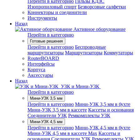
Перейти в категорию
Гильзы КДЗС
Изопропиловый спирт
Безворсовые салфетки
Коннекторы и соединители
Инструменты
Назад
Активное оборудование
Перейти в категорию
Готовые решения
Перейти в категорию
Беспроводные
маршрутизаторы
Маршрутизаторы
Коммутаторы
RouterBOARD
Интерфейсы
Корпуса
Аксессуары
Назад
УЗК и Мини-УЗК
Перейти в категорию
Мини-УЗК 3,5 мм
Перейти в категорию
Мини-УЗК 3,5 мм в бухте
Мини-УЗК 3,5 мм в кассете
Кассеты и основания
Соединители УЗК
Ремкомплекты УЗК
Мини-УЗК 4,5 мм
Перейти в категорию
Мини-УЗК 4,5 мм в бухте
Мини-УЗК 4,5 мм в кассете Max
Кассеты и
основания
Соединители УЗК
Ремкомплекты УЗК