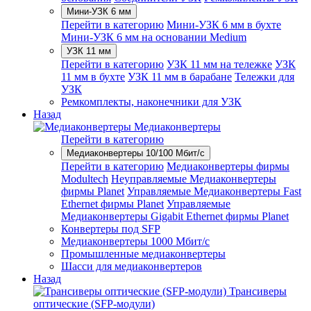
Мини-УЗК 6 мм
Перейти в категорию
Мини-УЗК 6 мм в бухте
Мини-УЗК 6 мм на основании Medium
УЗК 11 мм
Перейти в категорию
УЗК 11 мм на тележке
УЗК
11 мм в бухте
УЗК 11 мм в барабане
Тележки для
УЗК
Ремкомплекты, наконечники для УЗК
Назад
Медиаконвертеры
Перейти в категорию
Медиаконвертеры 10/100 Мбит/с
Перейти в категорию
Медиаконвертеры фирмы
Modultech
Неуправляемые Медиаконвертеры
фирмы Planet
Управляемые Медиаконвертеры Fast
Ethernet фирмы Planet
Управляемые
Медиаконвертеры Gigabit Ethernet фирмы Planet
Конвертеры под SFP
Медиаконвертеры 1000 Мбит/с
Промышленные медиаконвертеры
Шасси для медиаконвертеров
Назад
Трансиверы
оптические (SFP-модули)