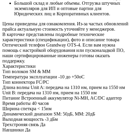
Большой склад и любые объемы. Отгрузка штучных
экземпляров для ИП и оптовые партии для
Юридических лиц и Корпоративных клиентов.
Цены приведены для ознакомления. Из‑за частых обновлений
прайса актуальную стоимость уточняйте у менеджеров.
В карточке представлены подробные технические
характеристики (спецификации), фото и описание товара
Оптический телефон Grandway OTS-4. Если вам нужна
помощь с настройкой оборудования или пусконаладкой ПО,
наши сертифицированные инженеры готовы оказать
поддержку.
Характеристики
Тип волокон
SM & MM
Температура эксплуатации
-10 до +50оС
Тип коннектора
FC/PC
Длина волны
Unit A: передача на 1310 нм, прием на 1550 нм
Unit B: передача на 1310 нм, прием на 1550 нм
Питание
Встроенный аккумулятор Ni-MH, AC/DC адаптер
Время работы
40 часов
Ширина спеткра
< 15нм
Динамический диапазон
SM: 50дБ, MM: 20дБ
Выходная мощность
-3 дБм
Трехстроняя связь
Да
Наушники
Да