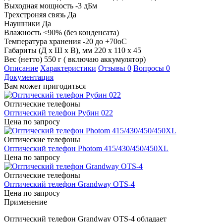
Выходная мощность
-3 дБм
Трехстроняя связь
Да
Наушники
Да
Влажность
<90% (без конденсата)
Температура хранения
-20 до +70оС
Габариты (Д х Ш х В), мм
220 х 110 х 45
Вес (нетто)
550 г ( включаю аккумулятор)
Описание
Характеристики
Отзывы
0
Вопросы
0
Документация
Вам может пригодиться
Оптические телефоны
Оптический телефон Рубин 022
Цена по запросу
Оптические телефоны
Оптический телефон Photom 415/430/450/450XL
Цена по запросу
Оптические телефоны
Оптический телефон Grandway OTS-4
Цена по запросу
Применение
Оптический телефон Grandway OTS-4 обладает