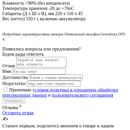
Влажность
<90% (без конденсата)
Температура хранения
-20 до +70оС
Габариты (Д х Ш х В), мм
220 х 110 х 45
Вес (нетто)
550 г ( включаю аккумулятор)
Подробные характеристики товара Оптический телефон Grandway OTS-
4.
Появились вопросы или предложения?
Будем рады ответить
Отзыв
Имя
Достоинства
Недостатки
Принимаю
условия политики в отношении обработки
персональных данных
и
пользовательского соглашения
Отправить
0
Отзывы
Оставить отзыв
✍️
Станьте первым, поделитесь мнением о товаре и нашем