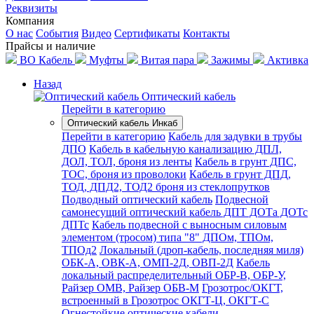
Реквизиты
Компания
О нас
События
Видео
Сертификаты
Контакты
Прайсы и наличие
ВО Кабель
Муфты
Витая пара
Зажимы
Активка
Назад
Оптический кабель
Перейти в категорию
Оптический кабель Инкаб
Перейти в категорию
Кабель для задувки в трубы
ДПО
Кабель в кабельную канализацию ДПЛ,
ДОЛ, ТОЛ, броня из ленты
Кабель в грунт ДПС,
ТОС, броня из проволоки
Кабель в грунт ДПД,
ТОД, ДПД2, ТОД2 броня из стеклопрутков
Подводный оптический кабель
Подвесной
самонесущий оптический кабель ДПТ ДОТа ДОТс
ДПТс
Кабель подвесной с выносным силовым
элементом (тросом) типа "8" ДПОм, ТПОм,
ТПОд2
Локальный (дроп-кабель, последняя миля)
ОБК-А, ОВК-А, ОМП-2Д, ОВП-2Д
Кабель
локальный распределительный ОБР-В, ОБР-У,
Райзер ОМВ, Райзер ОБВ-М
Грозотрос/ОКГТ,
встроенный в Грозотрос ОКГТ-Ц, ОКГТ-С
Огнестойкие оптические кабели