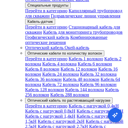
Специальные продукты
Перейти в категорию
Капиллярный трубопровод
для скважин
Гидравлические линии управления
Кабель-датчик
Перейти в категорию
Стационарный кабель для
скважин
Кабель для мониторинга трубопроводов
Геофизический кабель
Комбинированные
оптические решения
Оптический кабель Окей-кабель
Оптические кабели по количеству волокон
Перейти в категорию
Кабель 1 волокно
Кабель 2
волокна
Кабель 4 волокна
Кабель 6 волокон
Кабель 8 волокон
Кабель 12 волокон
Кабель 16
волокон
Кабель 24 волокна
Кабель 32 волокна
Кабель 36 волокон
Кабель 48 волокон
Кабель 64
волокна
Кабель 72 волокна
Кабель 96 волокон
Кабель 128 волокон
Кабель 144 волокна
Кабель
256 волокон
Кабель 288 волокон
Оптический кабель по растягивающей нагрузке
Перейти в категорию
Кабель с нагрузкой 0,4кН
Кабель с нагрузкой 0,8кН
Кабель с нагрузкой 1кН
Кабель с нагрузкой 1,4кН
Кабель с нагрузкой
1,5кН
Кабель с нагрузкой 2кН
Кабель с нагрузкой
2,5кН
Кабель с нагрузкой 2,7кН
Кабель с