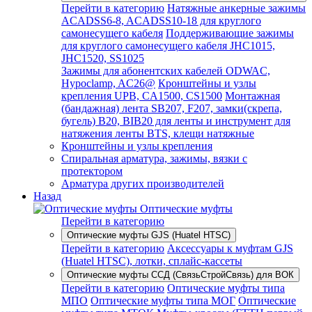
Перейти в категорию
Натяжные анкерные зажимы
ACADSS6-8, ACADSS10-18 для круглого
самонесущего кабеля
Поддерживающие зажимы
для круглого самонесущего кабеля JHC1015,
JHC1520, SS1025
Зажимы для абонентских кабелей ODWAC,
Hypoclamp, AC26@
Кронштейны и узлы
крепления UPB, CA1500, CS1500
Монтажная
(бандажная) лента SB207, F207, замки(скрепа,
бугель) B20, BIB20 для ленты и инструмент для
натяжения ленты BTS, клещи натяжные
Кронштейны и узлы крепления
Спиральная арматура, зажимы, вязки с
протектором
Арматура других производителей
Назад
Оптические муфты
Перейти в категорию
Оптические муфты GJS (Huatel HTSC)
Перейти в категорию
Аксессуары к муфтам GJS
(Huatel HTSC), лотки, сплайс-кассеты
Оптические муфты ССД (СвязьСтройСвязь) для ВОК
Перейти в категорию
Оптические муфты типа
МПО
Оптические муфты типа МОГ
Оптические