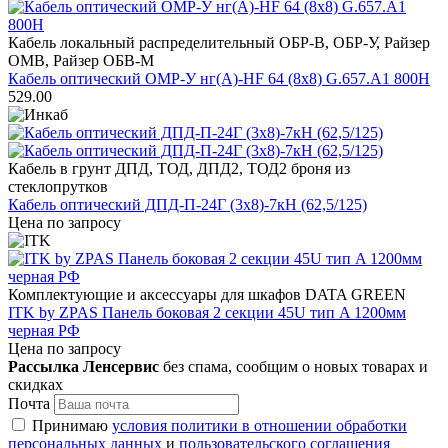
Кабель локальный распределительный ОБР-В, ОБР-У, Райзер
ОМВ, Райзер ОБВ-М
Кабель оптический ОМР-У нг(А)-HF 64 (8х8) G.657.А1 800Н
529.00
Кабель в грунт ДПД, ТОД, ДПД2, ТОД2 броня из
стеклопрутков
Кабель оптический ДПД-П-24Г (3х8)-7кН (62,5/125)
Цена по запросу
Комплектующие и аксессуары для шкафов DATA GREEN
ITK by ZPAS Панель боковая 2 секции 45U тип A 1200мм
черная РФ
Цена по запросу
Рассылка Ленсервис
без спама, сообщим о новых товарах и
скидках
Почта
Принимаю
условия политики в отношении обработки
персональных данных
и
пользовательского соглашения