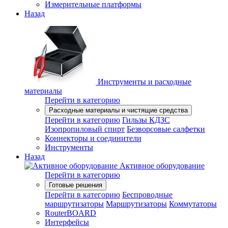
Измерительные платформы
Назад
Инструменты и расходные
материалы
Перейти в категорию
Расходные материалы и чистящие средства
Перейти в категорию
Гильзы КДЗС
Изопропиловый спирт
Безворсовые салфетки
Коннекторы и соединители
Инструменты
Назад
Активное оборудование
Перейти в категорию
Готовые решения
Перейти в категорию
Беспроводные
маршрутизаторы
Маршрутизаторы
Коммутаторы
RouterBOARD
Интерфейсы