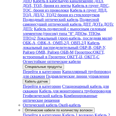
ДПО
Кабель в кабельную канализацию ДПЛ,
ДОЛ, ТОЛ, броня из ленты
Кабель в грунт ДПС,
ТОС, броня из проволоки
Кабель в грунт ДПД,
ТОД, ДПД2, ТОД2 броня из стеклопрутков
Подводный оптический кабель
Подвесной
самонесущий оптический кабель ДПТ ДОТа ДОТс
ДПТс
Кабель подвесной с выносным силовым
элементом (тросом) типа "8" ДПОм, ТПОм,
ТПОд2
Локальный (дроп-кабель, последняя миля)
ОБК-А, ОВК-А, ОМП-2Д, ОВП-2Д
Кабель
локальный распределительный ОБР-В, ОБР-У,
Райзер ОМВ, Райзер ОБВ-М
Грозотрос/ОКГТ,
встроенный в Грозотрос ОКГТ-Ц, ОКГТ-С
Огнестойкие оптические кабели
Специальные продукты
Перейти в категорию
Капиллярный трубопровод
для скважин
Гидравлические линии управления
Кабель-датчик
Перейти в категорию
Стационарный кабель для
скважин
Кабель для мониторинга трубопроводов
Геофизический кабель
Комбинированные
оптические решения
Оптический кабель Окей-кабель
Оптические кабели по количеству волокон
Перейти в категорию
Кабель 1 волокно
Кабель 2