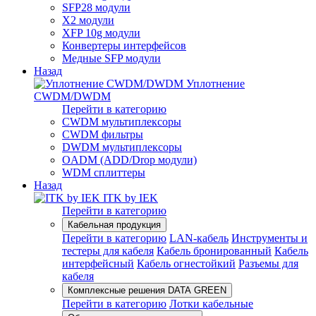
SFP28 модули
X2 модули
XFP 10g модули
Конвертеры интерфейсов
Медные SFP модули
Назад
Уплотнение
CWDM/DWDM
Перейти в категорию
CWDM мультиплексоры
CWDM фильтры
DWDM мультиплексоры
OADM (ADD/Drop модули)
WDM сплиттеры
Назад
ITK by IEK
Перейти в категорию
Кабельная продукция
Перейти в категорию
LAN-кабель
Инструменты и
тестеры для кабеля
Кабель бронированный
Кабель
интерфейсный
Кабель огнестойкий
Разъемы для
кабеля
Комплексные решения DATA GREEN
Перейти в категорию
Лотки кабельные