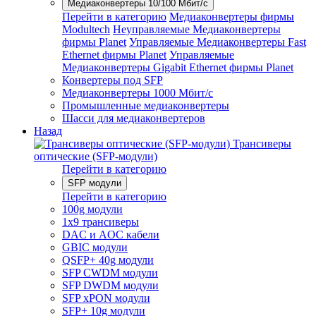
Медиаконвертеры 10/100 Мбит/с
Перейти в категорию
Медиаконвертеры фирмы
Modultech
Неуправляемые Медиаконвертеры
фирмы Planet
Управляемые Медиаконвертеры Fast
Ethernet фирмы Planet
Управляемые
Медиаконвертеры Gigabit Ethernet фирмы Planet
Конвертеры под SFP
Медиаконвертеры 1000 Мбит/с
Промышленные медиаконвертеры
Шасси для медиаконвертеров
Назад
Трансиверы
оптические (SFP-модули)
Перейти в категорию
SFP модули
Перейти в категорию
100g модули
1x9 трансиверы
DAC и AOC кабели
GBIC модули
QSFP+ 40g модули
SFP CWDM модули
SFP DWDM модули
SFP xPON модули
SFP+ 10g модули