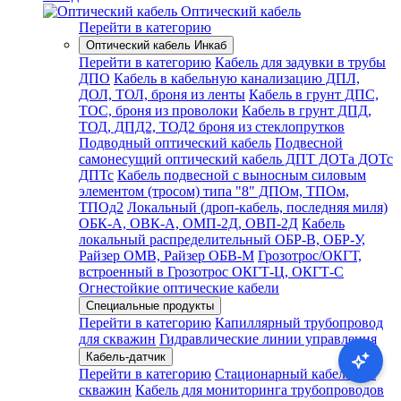
Оптический кабель
Перейти в категорию
Оптический кабель Инкаб
Перейти в категорию
Кабель для задувки в трубы
ДПО
Кабель в кабельную канализацию ДПЛ,
ДОЛ, ТОЛ, броня из ленты
Кабель в грунт ДПС,
ТОС, броня из проволоки
Кабель в грунт ДПД,
ТОД, ДПД2, ТОД2 броня из стеклопрутков
Подводный оптический кабель
Подвесной
самонесущий оптический кабель ДПТ ДОТа ДОТс
ДПТс
Кабель подвесной с выносным силовым
элементом (тросом) типа "8" ДПОм, ТПОм,
ТПОд2
Локальный (дроп-кабель, последняя миля)
ОБК-А, ОВК-А, ОМП-2Д, ОВП-2Д
Кабель
локальный распределительный ОБР-В, ОБР-У,
Райзер ОМВ, Райзер ОБВ-М
Грозотрос/ОКГТ,
встроенный в Грозотрос ОКГТ-Ц, ОКГТ-С
Огнестойкие оптические кабели
Специальные продукты
Перейти в категорию
Капиллярный трубопровод
для скважин
Гидравлические линии управления
Кабель-датчик
Перейти в категорию
Стационарный кабель для
скважин
Кабель для мониторинга трубопроводов