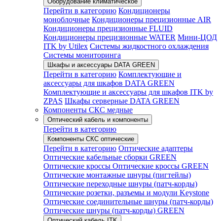
Оборудование климатическое
Перейти в категорию
Кондиционеры
моноблочные
Кондиционеры прецизионные AIR
Кондиционеры прецизионные FLUID
Кондиционеры прецизионные WATER
Мини-ЦОД
ITK by Utilex
Системы жидкостного охлаждения
Системы мониторинга
Шкафы и аксессуары DATA GREEN
Перейти в категорию
Комплектующие и
аксессуары для шкафов DATA GREEN
Комплектующие и аксессуары для шкафов ITK by
ZPAS
Шкафы серверные DATA GREEN
Компоненты СКС медные
Оптический кабель и компоненты
Перейти в категорию
Компоненты СКС оптические
Перейти в категорию
Оптические адаптеры
Оптические кабельные сборки GREEN
Оптические кроссы
Оптические кроссы GREEN
Оптические монтажные шнуры (пигтейлы)
Оптические переходные шнуры (патч-корды)
Оптические розетки, разъемы и модули Keystone
Оптические соединительные шнуры (патч-корды)
Оптические шнуры (патч-корды) GREEN
Оптический кабель ITK