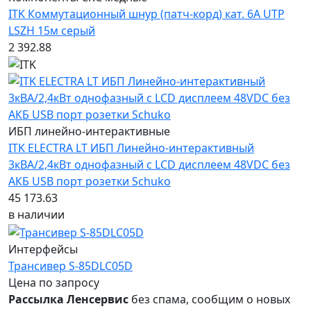
ITK Коммутационный шнур (патч-корд) кат. 6А UTP
LSZH 15м серый
2 392.88
ИБП линейно-интерактивные
ITK ELECTRA LT ИБП Линейно-интерактивный
3кВА/2,4кВт однофазный с LCD дисплеем 48VDC без
АКБ USB порт розетки Schuko
45 173.63
в наличии
Интерфейсы
Трансивер S-85DLC05D
Цена по запросу
Рассылка Ленсервис
без спама, сообщим о новых