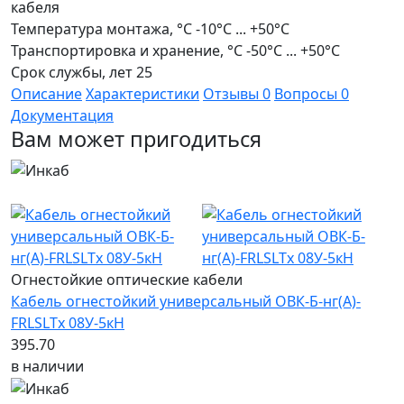
кабеля
Температура монтажа, °С
-10°C ... +50°C
Транспортировка и хранение, °С
-50°C ... +50°C
Срок службы, лет
25
Описание
Характеристики
Отзывы
0
Вопросы
0
Документация
Вам может пригодиться
Распродажа
Хит продаж
Новинка
Огнестойкие оптические кабели
Кабель огнестойкий универсальный ОВК-Б-нг(А)-
FRLSLTx 08У-5кН
395.70
в наличии