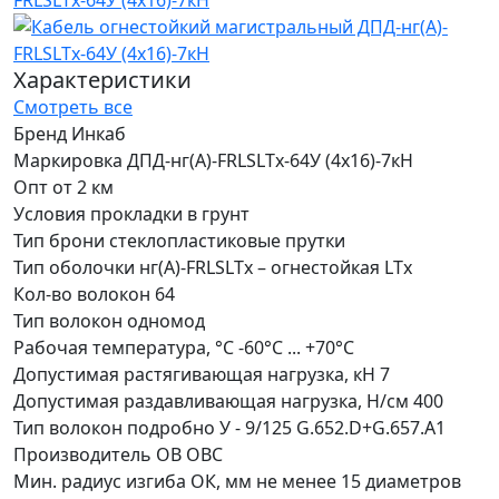
Характеристики
Смотреть все
Бренд
Инкаб
Маркировка
ДПД-нг(А)-FRLSLTx-64У (4x16)-7кН
Опт от
2 км
Условия прокладки
в грунт
Тип брони
стеклопластиковые прутки
Тип оболочки
нг(А)-FRLSLTx – огнестойкая LTx
Кол-во волокон
64
Тип волокон
одномод
Рабочая температура, °С
-60°C ... +70°C
Допустимая растягивающая нагрузка, кН
7
Допустимая раздавливающая нагрузка, Н/см
400
Тип волокон подробно
У - 9/125 G.652.D+G.657.A1
Производитель ОВ
ОВС
Мин. радиус изгиба ОК, мм
не менее 15 диаметров