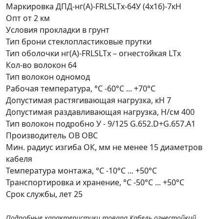
Маркировка
ДПД-нг(А)-FRLSLTx-64У (4x16)-7кН
Опт от
2 км
Условия прокладки
в грунт
Тип брони
стеклопластиковые прутки
Тип оболочки
нг(А)-FRLSLTx – огнестойкая LTx
Кол-во волокон
64
Тип волокон
одномод
Рабочая температура, °С
-60°C ... +70°C
Допустимая растягивающая нагрузка, кН
7
Допустимая раздавливающая нагрузка, Н/см
400
Тип волокон подробно
У - 9/125 G.652.D+G.657.A1
Производитель ОВ
ОВС
Мин. радиус изгиба ОК, мм
не менее 15 диаметров
кабеля
Температура монтажа, °С
-10°C ... +50°C
Транспортировка и хранение, °С
-50°C ... +50°C
Срок службы, лет
25
Подробные характеристики товара Кабель огнестойкий