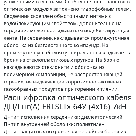
уложенными волокнами. Свободное пространство в
оптических модулях заполнено гидрофобным гелем.
Сердечник скреплен обмоточными нитями с
водоблокирующим свойством. Допонительно на
сердечник может накладываться водоблокирующая
лента. На сердечник накладывается промежуточная
оболочка из безгалогенного компаунда. На
промежуточную оболочку спирально накладывается
броня из стеклопластиковых прутков. На броню
накладываются стеклонити и оболочка из
полимерной композиции, не распространяющей
горение, не выделяющей коррозионно-активных
газообразных продуктов при горении и тлении.
Расшифровка оптического кабеля
ДПД-нг(А)-FRLSLTx-64У (4x16)-7кН
Д - тип исполнения сердечника: диэлектрический
П - тип внутренней оболочки: полиэтилен
Д - тип защитных покровов: однослойная броня из