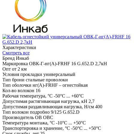
Характеристики
Смотреть все
Бренд
Инкаб
Маркировка
ОВК-Г-нг(А)-FRHF 16 G.652.D 2,7кН
Опт от
2 км
Условия прокладки
универсальный
Тип брони
стальные проволоки
Тип оболочки
нг(А)-FRHF – огнестойкая
Кол-во волокон
16
Рабочая температура, °С
-50°C ... +60°C
Допустимая растягивающая нагрузка, кН
2,7
Допустимая раздавливающая нагрузка, Н/см
400
Тип волокон подробно
9/125 G.652.D
Производитель ОВ
ОВС
Температура монтажа, °С
-10°C ... +50°C
Транспортировка и хранение, °С
-50°C ... +50°C
Срок службы, лет
25