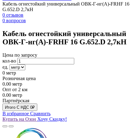
Кабель огнестойкий универсальный ОВК-Г-нг(А)-FRHF 16
G.652.D 2,7кН
0 отзывов
0 вопросов
Кабель огнестойкий универсальный
ОВК-Г-нг(А)-FRHF 16 G.652.D 2,7кН
Цена по запросу
кол-во
ед.
0
метр
Розничная цена
0.00
метр
Опт от 2 км
0.00
метр
Партнёрская
Итого
C НДС
0₽
В избранное
Сравнить
Купить на Озон
Хочу Скидку!