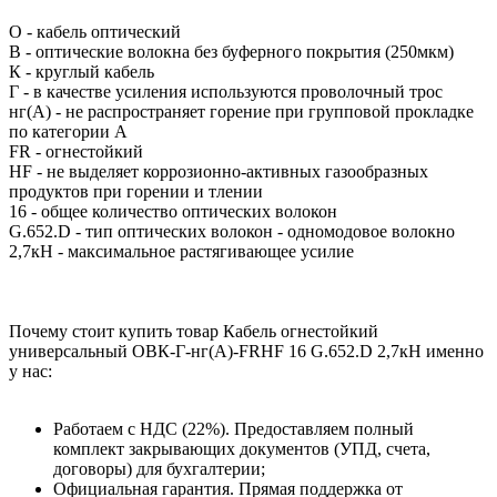
О - кабель оптический
В - оптические волокна без буферного покрытия (250мкм)
К - круглый кабель
Г - в качестве усиления используются проволочный трос
нг(A) - не распространяет горение при групповой прокладке
по категории А
FR - огнестойкий
HF - не выделяет коррозионно-активных газообразных
продуктов при горении и тлении
16 - общее количество оптических волокон
G.652.D - тип оптических волокон - одномодовое волокно
2,7кН - максимальное растягивающее усилие
Почему стоит купить товар Кабель огнестойкий
универсальный ОВК-Г-нг(А)-FRHF 16 G.652.D 2,7кН именно
у нас:
Работаем с НДС (22%). Предоставляем полный
комплект закрывающих документов (УПД, счета,
договоры) для бухгалтерии;
Официальная гарантия. Прямая поддержка от