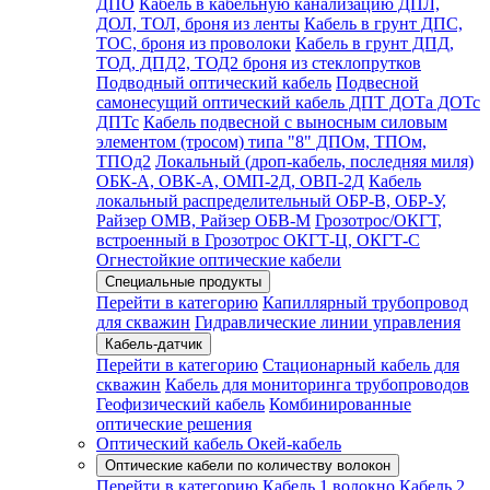
ДПО
Кабель в кабельную канализацию ДПЛ,
ДОЛ, ТОЛ, броня из ленты
Кабель в грунт ДПС,
ТОС, броня из проволоки
Кабель в грунт ДПД,
ТОД, ДПД2, ТОД2 броня из стеклопрутков
Подводный оптический кабель
Подвесной
самонесущий оптический кабель ДПТ ДОТа ДОТс
ДПТс
Кабель подвесной с выносным силовым
элементом (тросом) типа "8" ДПОм, ТПОм,
ТПОд2
Локальный (дроп-кабель, последняя миля)
ОБК-А, ОВК-А, ОМП-2Д, ОВП-2Д
Кабель
локальный распределительный ОБР-В, ОБР-У,
Райзер ОМВ, Райзер ОБВ-М
Грозотрос/ОКГТ,
встроенный в Грозотрос ОКГТ-Ц, ОКГТ-С
Огнестойкие оптические кабели
Специальные продукты
Перейти в категорию
Капиллярный трубопровод
для скважин
Гидравлические линии управления
Кабель-датчик
Перейти в категорию
Стационарный кабель для
скважин
Кабель для мониторинга трубопроводов
Геофизический кабель
Комбинированные
оптические решения
Оптический кабель Окей-кабель
Оптические кабели по количеству волокон
Перейти в категорию
Кабель 1 волокно
Кабель 2