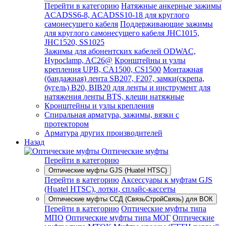
Перейти в категорию
Натяжные анкерные зажимы
ACADSS6-8, ACADSS10-18 для круглого
самонесущего кабеля
Поддерживающие зажимы
для круглого самонесущего кабеля JHC1015,
JHC1520, SS1025
Зажимы для абонентских кабелей ODWAC,
Hypoclamp, AC26@
Кронштейны и узлы
крепления UPB, CA1500, CS1500
Монтажная
(бандажная) лента SB207, F207, замки(скрепа,
бугель) B20, BIB20 для ленты и инструмент для
натяжения ленты BTS, клещи натяжные
Кронштейны и узлы крепления
Спиральная арматура, зажимы, вязки с
протектором
Арматура других производителей
Назад
Оптические муфты
Перейти в категорию
Оптические муфты GJS (Huatel HTSC)
Перейти в категорию
Аксессуары к муфтам GJS
(Huatel HTSC), лотки, сплайс-кассеты
Оптические муфты ССД (СвязьСтройСвязь) для ВОК
Перейти в категорию
Оптические муфты типа
МПО
Оптические муфты типа МОГ
Оптические