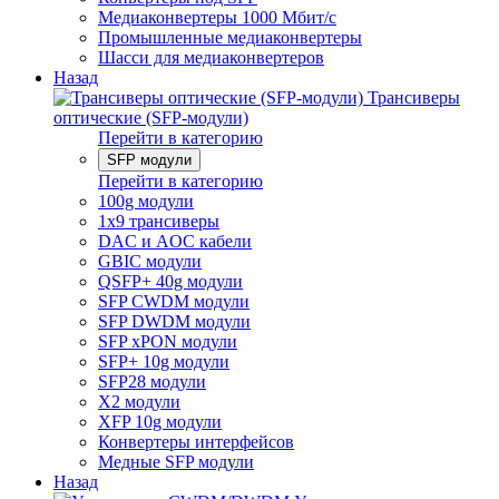
Медиаконвертеры 1000 Мбит/с
Промышленные медиаконвертеры
Шасси для медиаконвертеров
Назад
Трансиверы
оптические (SFP-модули)
Перейти в категорию
SFP модули
Перейти в категорию
100g модули
1x9 трансиверы
DAC и AOC кабели
GBIC модули
QSFP+ 40g модули
SFP CWDM модули
SFP DWDM модули
SFP xPON модули
SFP+ 10g модули
SFP28 модули
X2 модули
XFP 10g модули
Конвертеры интерфейсов
Медные SFP модули
Назад