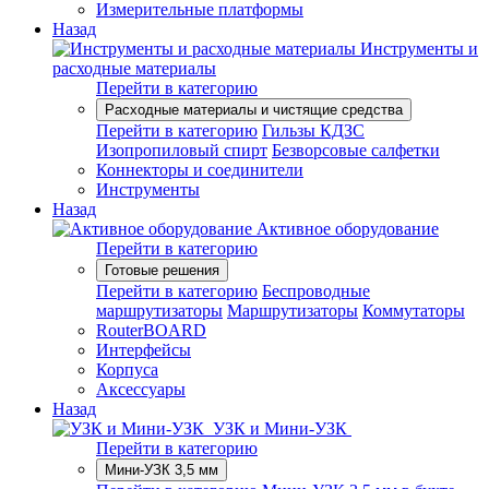
Измерительные платформы
Назад
Инструменты и
расходные материалы
Перейти в категорию
Расходные материалы и чистящие средства
Перейти в категорию
Гильзы КДЗС
Изопропиловый спирт
Безворсовые салфетки
Коннекторы и соединители
Инструменты
Назад
Активное оборудование
Перейти в категорию
Готовые решения
Перейти в категорию
Беспроводные
маршрутизаторы
Маршрутизаторы
Коммутаторы
RouterBOARD
Интерфейсы
Корпуса
Аксессуары
Назад
УЗК и Мини-УЗК
Перейти в категорию
Мини-УЗК 3,5 мм