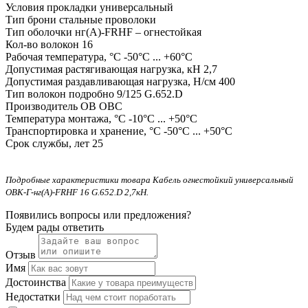
Условия прокладки
универсальный
Тип брони
стальные проволоки
Тип оболочки
нг(А)-FRHF – огнестойкая
Кол-во волокон
16
Рабочая температура, °С
-50°C ... +60°C
Допустимая растягивающая нагрузка, кН
2,7
Допустимая раздавливающая нагрузка, Н/см
400
Тип волокон подробно
9/125 G.652.D
Производитель ОВ
ОВС
Температура монтажа, °С
-10°C ... +50°C
Транспортировка и хранение, °С
-50°C ... +50°C
Срок службы, лет
25
Подробные характеристики товара Кабель огнестойкий универсальный
ОВК-Г-нг(А)-FRHF 16 G.652.D 2,7кН.
Появились вопросы или предложения?
Будем рады ответить
Отзыв
Имя
Достоинства
Недостатки