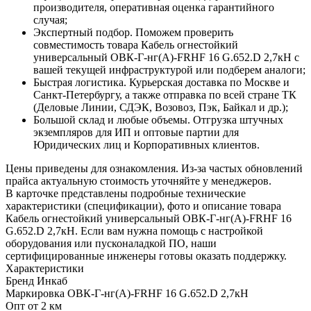
производителя, оперативная оценка гарантийного
случая;
Экспертный подбор. Поможем проверить
совместимость товара Кабель огнестойкий
универсальный ОВК-Г-нг(А)-FRHF 16 G.652.D 2,7кН с
вашей текущей инфраструктурой или подберем аналоги;
Быстрая логистика. Курьерская доставка по Москве и
Санкт-Петербургу, а также отправка по всей стране ТК
(Деловые Линии, СДЭК, Возовоз, Пэк, Байкал и др.);
Большой склад и любые объемы. Отгрузка штучных
экземпляров для ИП и оптовые партии для
Юридических лиц и Корпоративных клиентов.
Цены приведены для ознакомления. Из‑за частых обновлений
прайса актуальную стоимость уточняйте у менеджеров.
В карточке представлены подробные технические
характеристики (спецификации), фото и описание товара
Кабель огнестойкий универсальный ОВК-Г-нг(А)-FRHF 16
G.652.D 2,7кН. Если вам нужна помощь с настройкой
оборудования или пусконаладкой ПО, наши
сертифицированные инженеры готовы оказать поддержку.
Характеристики
Бренд
Инкаб
Маркировка
ОВК-Г-нг(А)-FRHF 16 G.652.D 2,7кН
Опт от
2 км