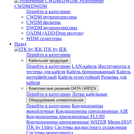
Уплотнение
CWDM/DWDM
Перейти в категорию
CWDM мультиплексоры
CWDM фильтры
DWDM мультиплексоры
OADM (ADD/Drop модули)
WDM сплиттеры
Назад
ITK by IEK
Перейти в категорию
Кабельная продукция
Перейти в категорию
LAN-кабель
Инструменты и
тестеры для кабеля
Кабель бронированный
Кабель
интерфейсный
Кабель огнестойкий
Разъемы для
кабеля
Комплексные решения DATA GREEN
Перейти в категорию
Лотки кабельные
Оборудование климатическое
Перейти в категорию
Кондиционеры
моноблочные
Кондиционеры прецизионные AIR
Кондиционеры прецизионные FLUID
Кондиционеры прецизионные WATER
Мини-ЦОД
ITK by Utilex
Системы жидкостного охлаждения
Системы мониторинга