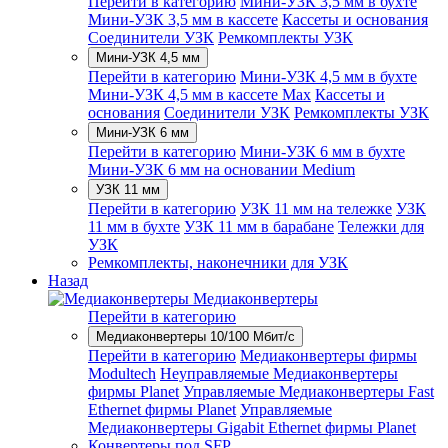
Перейти в категорию
Мини-УЗК 3,5 мм в бухте
Мини-УЗК 3,5 мм в кассете
Кассеты и основания
Соединители УЗК
Ремкомплекты УЗК
Мини-УЗК 4,5 мм
Перейти в категорию
Мини-УЗК 4,5 мм в бухте
Мини-УЗК 4,5 мм в кассете Max
Кассеты и
основания
Соединители УЗК
Ремкомплекты УЗК
Мини-УЗК 6 мм
Перейти в категорию
Мини-УЗК 6 мм в бухте
Мини-УЗК 6 мм на основании Medium
УЗК 11 мм
Перейти в категорию
УЗК 11 мм на тележке
УЗК
11 мм в бухте
УЗК 11 мм в барабане
Тележки для
УЗК
Ремкомплекты, наконечники для УЗК
Назад
Медиаконвертеры
Перейти в категорию
Медиаконвертеры 10/100 Мбит/с
Перейти в категорию
Медиаконвертеры фирмы
Modultech
Неуправляемые Медиаконвертеры
фирмы Planet
Управляемые Медиаконвертеры Fast
Ethernet фирмы Planet
Управляемые
Медиаконвертеры Gigabit Ethernet фирмы Planet
Конвертеры под SFP