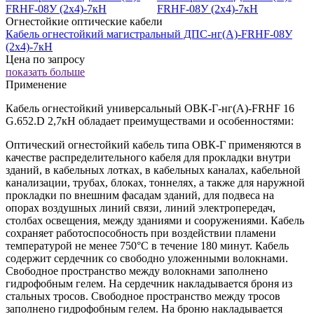
Огнестойкие оптические кабели
Кабель огнестойкий магистральный ДПС-нг(А)-FRHF-08У
(2x4)-7кН
Цена по запросу
показать больше
Применение
Кабель огнестойкий универсальный ОВК-Г-нг(А)-FRHF 16
G.652.D 2,7кН обладает преимуществами и особенностями:
Оптический огнестойкий кабель типа ОВК-Г применяются в
качестве распределительного кабеля для прокладки внутри
зданий, в кабельных лотках, в кабельных каналах, кабельной
канализации, трубах, блоках, тоннелях, а также для наружной
прокладки по внешним фасадам зданий, для подвеса на
опорах воздушных линий связи, линий электропередач,
столбах освещения, между зданиями и сооружениями. Кабель
сохраняет работоспособность при воздействии пламени
температурой не менее 750°C в течение 180 минут. Кабель
содержит сердечник со свободно уложенными волокнами.
Свободное пространство между волокнами заполнено
гидрофобным гелем. На сердечник накладывается броня из
стальных тросов. Свободное пространство между тросов
заполнено гидрофобным гелем. На броню накладывается