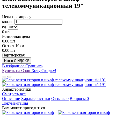
телекоммуникационный 19"
Цена по запросу
кол-во
ед.
0
шт
Розничная цена
0.00
шт
Опт от 10км
0.00
шт
Партнёрская
Итого
C НДС
0₽
В избранное
Сравнить
Купить на Озон
Хочу Скидку!
Характеристики
Смотреть все
Описание
Характеристики
Отзывы
0
Вопросы
0
Документация
Вам может пригодиться