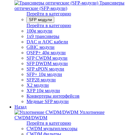
Трансиверы
оптические (SFP-модули)
Перейти в категорию
SFP модули
Перейти в категорию
100g модули
1x9 трансиверы
DAC и AOC кабели
GBIC модули
QSFP+ 40g модули
SFP CWDM модули
SFP DWDM модули
SFP xPON модули
SFP+ 10g модули
SFP28 модули
X2 модули
XFP 10g модули
Конвертеры интерфейсов
Медные SFP модули
Назад
Уплотнение
CWDM/DWDM
Перейти в категорию
CWDM мультиплексоры
CWDM фильтры