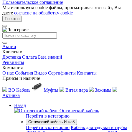
Пользовательское соглашение
Мы используем cookie файлы, просматривая этот сайт, Вы
даете
согласие на обработку cookie
Понятно
Акции
Клиентам
Доставка
Оплата
База знаний
Реквизиты
Компания
О нас
События
Видео
Сертификаты
Контакты
Прайсы и наличие
ВО Кабель
Муфты
Витая пара
Зажимы
Активка
Назад
Оптический кабель
Перейти в категорию
Оптический кабель Инкаб
Перейти в категорию
Кабель для задувки в трубы