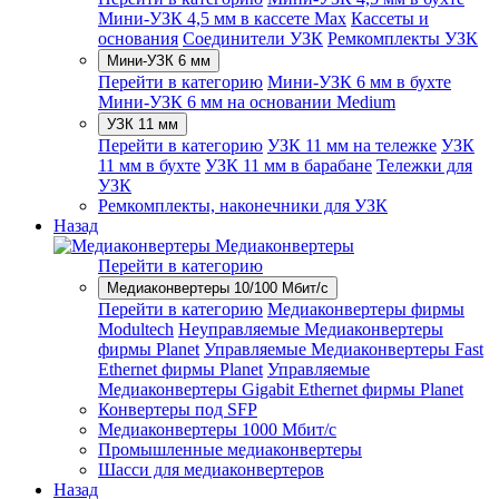
Мини-УЗК 4,5 мм в кассете Max
Кассеты и
основания
Соединители УЗК
Ремкомплекты УЗК
Мини-УЗК 6 мм
Перейти в категорию
Мини-УЗК 6 мм в бухте
Мини-УЗК 6 мм на основании Medium
УЗК 11 мм
Перейти в категорию
УЗК 11 мм на тележке
УЗК
11 мм в бухте
УЗК 11 мм в барабане
Тележки для
УЗК
Ремкомплекты, наконечники для УЗК
Назад
Медиаконвертеры
Перейти в категорию
Медиаконвертеры 10/100 Мбит/с
Перейти в категорию
Медиаконвертеры фирмы
Modultech
Неуправляемые Медиаконвертеры
фирмы Planet
Управляемые Медиаконвертеры Fast
Ethernet фирмы Planet
Управляемые
Медиаконвертеры Gigabit Ethernet фирмы Planet
Конвертеры под SFP
Медиаконвертеры 1000 Мбит/с
Промышленные медиаконвертеры
Шасси для медиаконвертеров
Назад