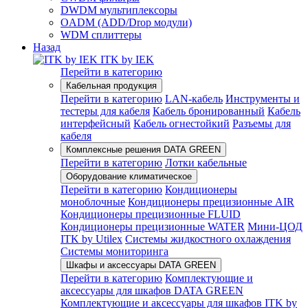
DWDM мультиплексоры
OADM (ADD/Drop модули)
WDM сплиттеры
Назад
ITK by IEK
Перейти в категорию
Кабельная продукция
Перейти в категорию
LAN-кабель
Инструменты и
тестеры для кабеля
Кабель бронированный
Кабель
интерфейсный
Кабель огнестойкий
Разъемы для
кабеля
Комплексные решения DATA GREEN
Перейти в категорию
Лотки кабельные
Оборудование климатическое
Перейти в категорию
Кондиционеры
моноблочные
Кондиционеры прецизионные AIR
Кондиционеры прецизионные FLUID
Кондиционеры прецизионные WATER
Мини-ЦОД
ITK by Utilex
Системы жидкостного охлаждения
Системы мониторинга
Шкафы и аксессуары DATA GREEN
Перейти в категорию
Комплектующие и
аксессуары для шкафов DATA GREEN
Комплектующие и аксессуары для шкафов ITK by