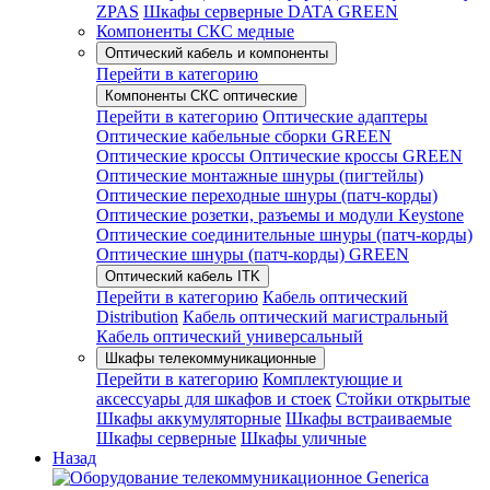
ZPAS
Шкафы серверные DATA GREEN
Компоненты СКС медные
Оптический кабель и компоненты
Перейти в категорию
Компоненты СКС оптические
Перейти в категорию
Оптические адаптеры
Оптические кабельные сборки GREEN
Оптические кроссы
Оптические кроссы GREEN
Оптические монтажные шнуры (пигтейлы)
Оптические переходные шнуры (патч-корды)
Оптические розетки, разъемы и модули Keystone
Оптические соединительные шнуры (патч-корды)
Оптические шнуры (патч-корды) GREEN
Оптический кабель ITK
Перейти в категорию
Кабель оптический
Distribution
Кабель оптический магистральный
Кабель оптический универсальный
Шкафы телекоммуникационные
Перейти в категорию
Комплектующие и
аксессуары для шкафов и стоек
Стойки открытые
Шкафы аккумуляторные
Шкафы встраиваемые
Шкафы серверные
Шкафы уличные
Назад