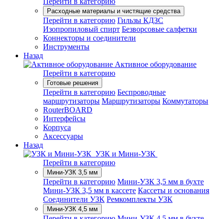
Перейти в категорию
Расходные материалы и чистящие средства
Перейти в категорию
Гильзы КДЗС
Изопропиловый спирт
Безворсовые салфетки
Коннекторы и соединители
Инструменты
Назад
Активное оборудование
Перейти в категорию
Готовые решения
Перейти в категорию
Беспроводные
маршрутизаторы
Маршрутизаторы
Коммутаторы
RouterBOARD
Интерфейсы
Корпуса
Аксессуары
Назад
УЗК и Мини-УЗК
Перейти в категорию
Мини-УЗК 3,5 мм
Перейти в категорию
Мини-УЗК 3,5 мм в бухте
Мини-УЗК 3,5 мм в кассете
Кассеты и основания
Соединители УЗК
Ремкомплекты УЗК
Мини-УЗК 4,5 мм
Перейти в категорию
Мини-УЗК 4,5 мм в бухте