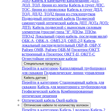
ДПО
Кабель в кабельную канализацию ДПЛ,
ДОЛ, ТОЛ, броня из ленты
Кабель в грунт ДПС,
ТОС, броня из проволоки
Кабель в грунт ДПД,
ТОД, ДПД2, ТОД2 броня из стеклопрутков
Подводный оптический кабель
Подвесной
самонесущий оптический кабель ДПТ ДОТа ДОТс
ДПТс
Кабель подвесной с выносным силовым
элементом (тросом) типа "8" ДПОм, ТПОм,
ТПОд2
Локальный (дроп-кабель, последняя миля)
ОБК-А, ОВК-А, ОМП-2Д, ОВП-2Д
Кабель
локальный распределительный ОБР-В, ОБР-У,
Райзер ОМВ, Райзер ОБВ-М
Грозотрос/ОКГТ,
встроенный в Грозотрос ОКГТ-Ц, ОКГТ-С
Огнестойкие оптические кабели
Специальные продукты
Перейти в категорию
Капиллярный трубопровод
для скважин
Гидравлические линии управления
Кабель-датчик
Перейти в категорию
Стационарный кабель для
скважин
Кабель для мониторинга трубопроводов
Геофизический кабель
Комбинированные
оптические решения
Оптический кабель Окей-кабель
Оптические кабели по количеству волокон
Перейти в категорию
Кабель 1 волокно
Кабель 2