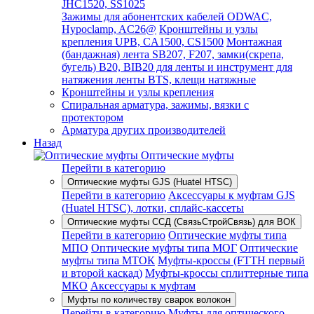
JHC1520, SS1025
Зажимы для абонентских кабелей ODWAC,
Hypoclamp, AC26@
Кронштейны и узлы
крепления UPB, CA1500, CS1500
Монтажная
(бандажная) лента SB207, F207, замки(скрепа,
бугель) B20, BIB20 для ленты и инструмент для
натяжения ленты BTS, клещи натяжные
Кронштейны и узлы крепления
Спиральная арматура, зажимы, вязки с
протектором
Арматура других производителей
Назад
Оптические муфты
Перейти в категорию
Оптические муфты GJS (Huatel HTSC)
Перейти в категорию
Аксессуары к муфтам GJS
(Huatel HTSC), лотки, сплайс-кассеты
Оптические муфты ССД (СвязьСтройСвязь) для ВОК
Перейти в категорию
Оптические муфты типа
МПО
Оптические муфты типа МОГ
Оптические
муфты типа МТОК
Муфты-кроссы (FTTH первый
и второй каскад)
Муфты-кроссы сплиттерные типа
МКО
Аксессуары к муфтам
Муфты по количеству сварок волокон
Перейти в категорию
Муфты для оптического