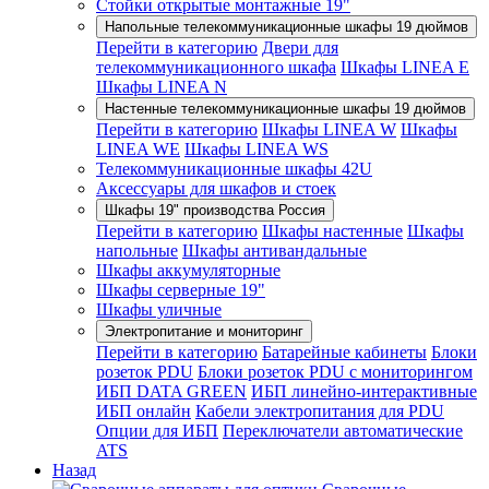
Стойки открытые монтажные 19"
Напольные телекоммуникационные шкафы 19 дюймов
Перейти в категорию
Двери для
телекоммуникационного шкафа
Шкафы LINEA E
Шкафы LINEA N
Настенные телекоммуникационные шкафы 19 дюймов
Перейти в категорию
Шкафы LINEA W
Шкафы
LINEA WE
Шкафы LINEA WS
Телекоммуникационные шкафы 42U
Аксессуары для шкафов и стоек
Шкафы 19" производства Россия
Перейти в категорию
Шкафы настенные
Шкафы
напольные
Шкафы антивандальные
Шкафы аккумуляторные
Шкафы серверные 19"
Шкафы уличные
Электропитание и мониторинг
Перейти в категорию
Батарейные кабинеты
Блоки
розеток PDU
Блоки розеток PDU с мониторингом
ИБП DATA GREEN
ИБП линейно-интерактивные
ИБП онлайн
Кабели электропитания для PDU
Опции для ИБП
Переключатели автоматические
ATS
Назад