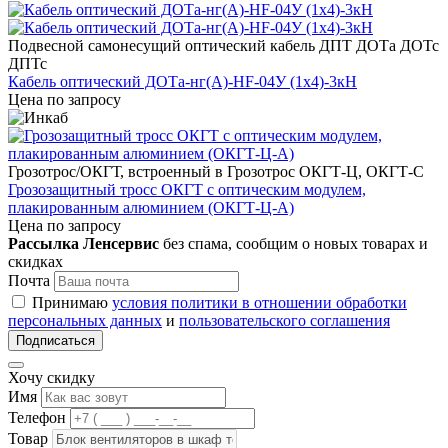
Подвесной самонесущий оптический кабель ДПТ ДОТа ДОТс
ДПТс
Кабель оптический ДОТа-нг(А)-HF-04У (1х4)-3кН
Цена по запросу
Грозотрос/ОКГТ, встроенный в Грозотрос ОКГТ-Ц, ОКГТ-С
Грозозащитный тросс ОКГТ с оптическим модулем,
плакированным алюминием (ОКГТ-Ц-А)
Цена по запросу
Рассылка Ленсервис
без спама, сообщим о новых товарах и
скидках
Почта
Принимаю
условия политики в отношении обработки
персональных данных
и
пользовательского соглашения
Подписаться
Хочу скидку
Имя
Телефон
Товар