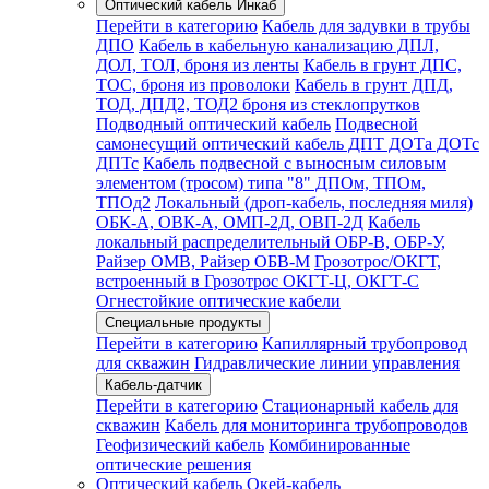
Оптический кабель Инкаб
Перейти в категорию
Кабель для задувки в трубы
ДПО
Кабель в кабельную канализацию ДПЛ,
ДОЛ, ТОЛ, броня из ленты
Кабель в грунт ДПС,
ТОС, броня из проволоки
Кабель в грунт ДПД,
ТОД, ДПД2, ТОД2 броня из стеклопрутков
Подводный оптический кабель
Подвесной
самонесущий оптический кабель ДПТ ДОТа ДОТс
ДПТс
Кабель подвесной с выносным силовым
элементом (тросом) типа "8" ДПОм, ТПОм,
ТПОд2
Локальный (дроп-кабель, последняя миля)
ОБК-А, ОВК-А, ОМП-2Д, ОВП-2Д
Кабель
локальный распределительный ОБР-В, ОБР-У,
Райзер ОМВ, Райзер ОБВ-М
Грозотрос/ОКГТ,
встроенный в Грозотрос ОКГТ-Ц, ОКГТ-С
Огнестойкие оптические кабели
Специальные продукты
Перейти в категорию
Капиллярный трубопровод
для скважин
Гидравлические линии управления
Кабель-датчик
Перейти в категорию
Стационарный кабель для
скважин
Кабель для мониторинга трубопроводов
Геофизический кабель
Комбинированные
оптические решения
Оптический кабель Окей-кабель