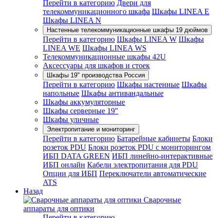
Перейти в категорию
Двери для
телекоммуникационного шкафа
Шкафы LINEA E
Шкафы LINEA N
Настенные телекоммуникационные шкафы 19 дюймов
Перейти в категорию
Шкафы LINEA W
Шкафы
LINEA WE
Шкафы LINEA WS
Телекоммуникационные шкафы 42U
Аксессуары для шкафов и стоек
Шкафы 19" производства Россия
Перейти в категорию
Шкафы настенные
Шкафы
напольные
Шкафы антивандальные
Шкафы аккумуляторные
Шкафы серверные 19"
Шкафы уличные
Электропитание и мониторинг
Перейти в категорию
Батарейные кабинеты
Блоки
розеток PDU
Блоки розеток PDU с мониторингом
ИБП DATA GREEN
ИБП линейно-интерактивные
ИБП онлайн
Кабели электропитания для PDU
Опции для ИБП
Переключатели автоматические
ATS
Назад
Сварочные
аппараты для оптики
Перейти в категорию