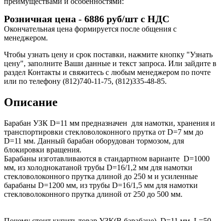
преимуществами и особенностями:
Розничная цена
-
6886 руб/шт с НДС
Окончательная цена формируется после общения с
менеджером.
Чтобы узнать цену и срок поставки, нажмите кнопку "Узнать
цену", заполните Ваши данные и текст запроса.
Или зайдите в
раздел
Контакты
и свяжитесь с любым менеджером по почте
или по телефону (812)740-11-75, (812)335-48-85.
Описание
Барабан УЗК D=11 мм предназначен для намотки, хранения и
транспортировки стекловолоконного прутка от D=7 мм до
D=11 мм. Данный барабан оборудован тормозом, для
блокировки вращения.
Барабаны изготавливаются в стандартном варианте D=1000
мм, из холоднокатаной трубы D=16/1,2 мм для намотки
стекловолоконного прутка длиной до 250 м и усиленные
барабаны D=1200 мм, из трубы D=16/1,5 мм для намотки
стекловолоконного прутка длиной от 250 до 500 мм.
Почему стоит купить товар УЗК(В барабане), D=11 мм, L=50