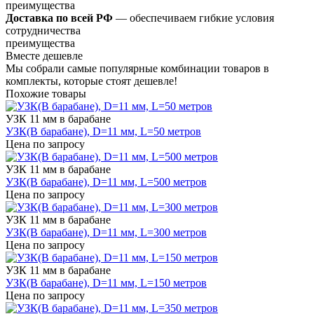
преимущества
Доставка по всей РФ
— обеспечиваем гибкие условия
сотрудничества
преимущества
Вместе дешевле
Мы собрали самые популярные комбинации товаров в
комплекты, которые стоят дешевле!
Похожие товары
УЗК 11 мм в барабане
УЗК(В барабане), D=11 мм, L=50 метров
Цена по запросу
УЗК 11 мм в барабане
УЗК(В барабане), D=11 мм, L=500 метров
Цена по запросу
УЗК 11 мм в барабане
УЗК(В барабане), D=11 мм, L=300 метров
Цена по запросу
УЗК 11 мм в барабане
УЗК(В барабане), D=11 мм, L=150 метров
Цена по запросу