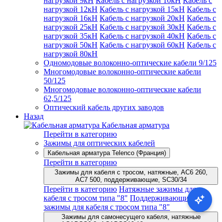
нагрузкой 9кН
Кабель с нагрузкой 10кН
Кабель с
нагрузкой 12кН
Кабель с нагрузкой 15кН
Кабель с
нагрузкой 16кН
Кабель с нагрузкой 20кН
Кабель с
нагрузкой 25кН
Кабель с нагрузкой 30кН
Кабель с
нагрузкой 35кН
Кабель с нагрузкой 40кН
Кабель с
нагрузкой 50кН
Кабель с нагрузкой 60кН
Кабель с
нагрузкой 80кН
Одномодовые волоконно-оптические кабели 9/125
Многомодовые волоконно-оптические кабели
50/125
Многомодовые волоконно-оптические кабели
62,5/125
Оптический кабель других заводов
Назад
Кабельная арматура
Перейти в категорию
Зажимы для оптических кабелей
Кабельная арматура Telenco (Франция)
Перейти в категорию
Зажимы для кабеля с тросом, натяжные, AC6 260,
AC7 500, поддерживающие, SC30/34
Перейти в категорию
Натяжные зажимы для
кабеля с тросом типа "8"
Поддерживающие
зажимы для кабеля с тросом типа "8"
Зажимы для самонесущего кабеля, натяжные