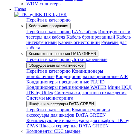
WDM сплиттеры
Назад
ITK by IEK
Перейти в категорию
Кабельная продукция
Перейти в категорию
LAN-кабель
Инструменты и
тестеры для кабеля
Кабель бронированный
Кабель
интерфейсный
Кабель огнестойкий
Разъемы для
кабеля
Комплексные решения DATA GREEN
Перейти в категорию
Лотки кабельные
Оборудование климатическое
Перейти в категорию
Кондиционеры
моноблочные
Кондиционеры прецизионные AIR
Кондиционеры прецизионные FLUID
Кондиционеры прецизионные WATER
Мини-ЦОД
ITK by Utilex
Системы жидкостного охлаждения
Системы мониторинга
Шкафы и аксессуары DATA GREEN
Перейти в категорию
Комплектующие и
аксессуары для шкафов DATA GREEN
Комплектующие и аксессуары для шкафов ITK by
ZPAS
Шкафы серверные DATA GREEN
Компоненты СКС медные