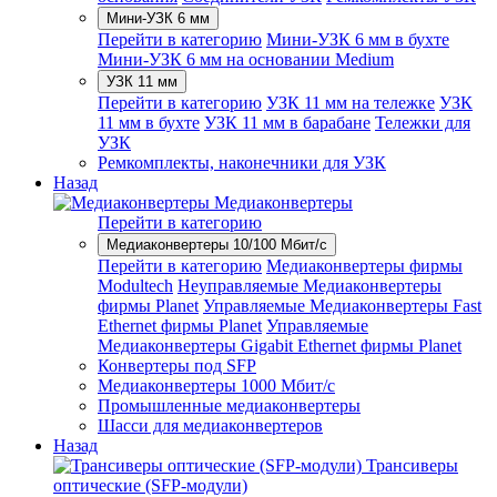
Мини-УЗК 6 мм
Перейти в категорию
Мини-УЗК 6 мм в бухте
Мини-УЗК 6 мм на основании Medium
УЗК 11 мм
Перейти в категорию
УЗК 11 мм на тележке
УЗК
11 мм в бухте
УЗК 11 мм в барабане
Тележки для
УЗК
Ремкомплекты, наконечники для УЗК
Назад
Медиаконвертеры
Перейти в категорию
Медиаконвертеры 10/100 Мбит/с
Перейти в категорию
Медиаконвертеры фирмы
Modultech
Неуправляемые Медиаконвертеры
фирмы Planet
Управляемые Медиаконвертеры Fast
Ethernet фирмы Planet
Управляемые
Медиаконвертеры Gigabit Ethernet фирмы Planet
Конвертеры под SFP
Медиаконвертеры 1000 Мбит/с
Промышленные медиаконвертеры
Шасси для медиаконвертеров
Назад
Трансиверы
оптические (SFP-модули)