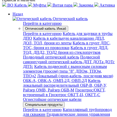
ВО Кабель
Муфты
Витая пара
Зажимы
Активка
Назад
Оптический кабель
Перейти в категорию
Оптический кабель Инкаб
Перейти в категорию
Кабель для задувки в трубы
ДПО
Кабель в кабельную канализацию ДПЛ,
ДОЛ, ТОЛ, броня из ленты
Кабель в грунт ДПС,
ТОС, броня из проволоки
Кабель в грунт ДПД,
ТОД, ДПД2, ТОД2 броня из стеклопрутков
Подводный оптический кабель
Подвесной
самонесущий оптический кабель ДПТ ДОТа ДОТс
ДПТс
Кабель подвесной с выносным силовым
элементом (тросом) типа "8" ДПОм, ТПОм,
ТПОд2
Локальный (дроп-кабель, последняя миля)
ОБК-А, ОВК-А, ОМП-2Д, ОВП-2Д
Кабель
локальный распределительный ОБР-В, ОБР-У,
Райзер ОМВ, Райзер ОБВ-М
Грозотрос/ОКГТ,
встроенный в Грозотрос ОКГТ-Ц, ОКГТ-С
Огнестойкие оптические кабели
Специальные продукты
Перейти в категорию
Капиллярный трубопровод
для скважин
Гидравлические линии управления