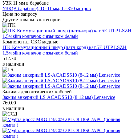
УЗК 11 мм в барабане
УЗК(В барабане), D=11 мм, L=350 метров
Цена по запросу
Другие товары в категории
Компоненты СКС медные
ITK Коммутационный шнур (патч-корд) кат.5E UTP LSZH
1,5м slim колпачок с язычком белый
512.74
в наличии
Зажимы для оптических кабелей
Зажим анкерный LS-ACADSS10 (8-12 мм) Lenservice
760.00
в наличии