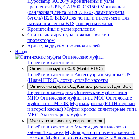
Hypoclamp, AC26@
Кронштейны и узлы
крепления UPB, CA1500, CS1500
Монтажная
(бандажная) лента SB207, F207, замки(скрепа,
бугель) B20, BIB20 для ленты и инструмент для
натяжения ленты BTS, клещи натяжные
Кронштейны и узлы крепления
Спиральная арматура, зажимы, вязки с
протектором
Арматура других производителей
Назад
Оптические муфты
Перейти в категорию
Оптические муфты GJS (Huatel HTSC)
Перейти в категорию
Аксессуары к муфтам GJS
(Huatel HTSC), лотки, сплайс-кассеты
Оптические муфты ССД (СвязьСтройСвязь) для ВОК
Перейти в категорию
Оптические муфты типа
МПО
Оптические муфты типа МОГ
Оптические
муфты типа МТОК
Муфты-кроссы (FTTH первый
и второй каскад)
Муфты-кроссы сплиттерные типа
МКО
Аксессуары к муфтам
Муфты по количеству сварок волокон
Перейти в категорию
Муфты для оптического
кабеля 4 волокна
Муфты для оптического кабеля 6
волокон
Муфты для оптического кабеля 8 волокон