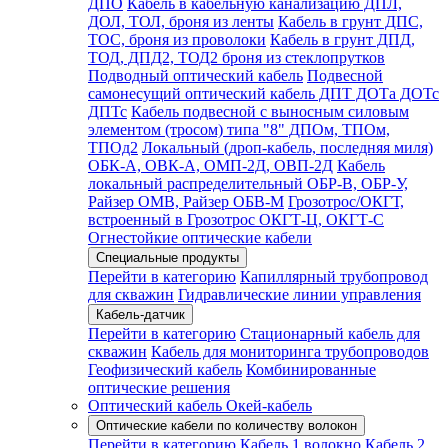
ДПО
Кабель в кабельную канализацию ДПЛ,
ДОЛ, ТОЛ, броня из ленты
Кабель в грунт ДПС,
ТОС, броня из проволоки
Кабель в грунт ДПД,
ТОД, ДПД2, ТОД2 броня из стеклопрутков
Подводный оптический кабель
Подвесной
самонесущий оптический кабель ДПТ ДОТа ДОТс
ДПТс
Кабель подвесной с выносным силовым
элементом (тросом) типа "8" ДПОм, ТПОм,
ТПОд2
Локальный (дроп-кабель, последняя миля)
ОБК-А, ОВК-А, ОМП-2Д, ОВП-2Д
Кабель
локальный распределительный ОБР-В, ОБР-У,
Райзер ОМВ, Райзер ОБВ-М
Грозотрос/ОКГТ,
встроенный в Грозотрос ОКГТ-Ц, ОКГТ-С
Огнестойкие оптические кабели
Специальные продукты
Перейти в категорию
Капиллярный трубопровод
для скважин
Гидравлические линии управления
Кабель-датчик
Перейти в категорию
Стационарный кабель для
скважин
Кабель для мониторинга трубопроводов
Геофизический кабель
Комбинированные
оптические решения
Оптический кабель Окей-кабель
Оптические кабели по количеству волокон
Перейти в категорию
Кабель 1 волокно
Кабель 2