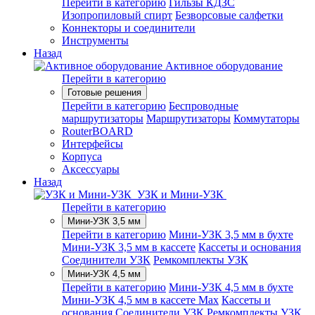
Перейти в категорию
Гильзы КДЗС
Изопропиловый спирт
Безворсовые салфетки
Коннекторы и соединители
Инструменты
Назад
Активное оборудование
Перейти в категорию
Готовые решения
Перейти в категорию
Беспроводные
маршрутизаторы
Маршрутизаторы
Коммутаторы
RouterBOARD
Интерфейсы
Корпуса
Аксессуары
Назад
УЗК и Мини-УЗК
Перейти в категорию
Мини-УЗК 3,5 мм
Перейти в категорию
Мини-УЗК 3,5 мм в бухте
Мини-УЗК 3,5 мм в кассете
Кассеты и основания
Соединители УЗК
Ремкомплекты УЗК
Мини-УЗК 4,5 мм
Перейти в категорию
Мини-УЗК 4,5 мм в бухте
Мини-УЗК 4,5 мм в кассете Max
Кассеты и
основания
Соединители УЗК
Ремкомплекты УЗК