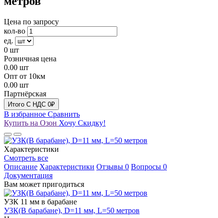
метров
Цена по запросу
кол-во
ед.
0
шт
Розничная цена
0.00
шт
Опт от 10км
0.00
шт
Партнёрская
Итого
C НДС
0₽
В избранное
Сравнить
Купить на Озон
Хочу Скидку!
Характеристики
Смотреть все
Описание
Характеристики
Отзывы
0
Вопросы
0
Документация
Вам может пригодиться
УЗК 11 мм в барабане
УЗК(В барабане), D=11 мм, L=50 метров