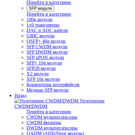
Перейти в категорию
SFP модули
Перейти в категорию
100g модули
1x9 трансиверы
DAC и AOC кабели
GBIC модули
QSFP+ 40g модули
SFP CWDM модули
SFP DWDM модули
SFP xPON модули
SFP+ 10g модули
SFP28 модули
X2 модули
XFP 10g модули
Конвертеры интерфейсов
Медные SFP модули
Назад
Уплотнение
CWDM/DWDM
Перейти в категорию
CWDM мультиплексоры
CWDM фильтры
DWDM мультиплексоры
OADM (ADD/Drop модули)