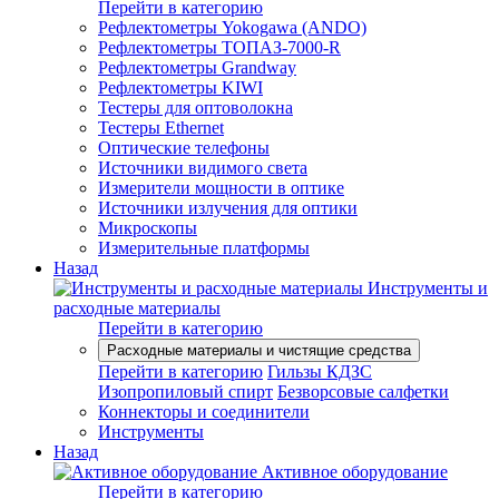
Перейти в категорию
Рефлектометры Yokogawa (ANDO)
Рефлектометры ТОПАЗ-7000-R
Рефлектометры Grandway
Рефлектометры KIWI
Тестеры для оптоволокна
Тестеры Ethernet
Оптические телефоны
Источники видимого света
Измерители мощности в оптике
Источники излучения для оптики
Микроскопы
Измерительные платформы
Назад
Инструменты и
расходные материалы
Перейти в категорию
Расходные материалы и чистящие средства
Перейти в категорию
Гильзы КДЗС
Изопропиловый спирт
Безворсовые салфетки
Коннекторы и соединители
Инструменты
Назад
Активное оборудование
Перейти в категорию