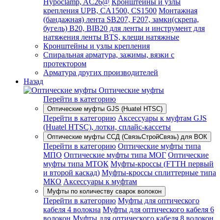
Hypoclamp, AC26@
Кронштейны и узлы
крепления UPB, CA1500, CS1500
Монтажная
(бандажная) лента SB207, F207, замки(скрепа,
бугель) B20, BIB20 для ленты и инструмент для
натяжения ленты BTS, клещи натяжные
Кронштейны и узлы крепления
Спиральная арматура, зажимы, вязки с
протектором
Арматура других производителей
Назад
Оптические муфты
Перейти в категорию
Оптические муфты GJS (Huatel HTSC)
Перейти в категорию
Аксессуары к муфтам GJS
(Huatel HTSC), лотки, сплайс-кассеты
Оптические муфты ССД (СвязьСтройСвязь) для ВОК
Перейти в категорию
Оптические муфты типа
МПО
Оптические муфты типа МОГ
Оптические
муфты типа МТОК
Муфты-кроссы (FTTH первый
и второй каскад)
Муфты-кроссы сплиттерные типа
МКО
Аксессуары к муфтам
Муфты по количеству сварок волокон
Перейти в категорию
Муфты для оптического
кабеля 4 волокна
Муфты для оптического кабеля 6
волокон
Муфты для оптического кабеля 8 волокон