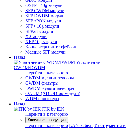
GBIC модули
QSFP+ 40g модули
SFP CWDM модули
SFP DWDM модули
SFP xPON модули
SFP+ 10g модули
SFP28 модули
X2 модули
XFP 10g модули
Конвертеры интерфейсов
Медные SFP модули
Назад
Уплотнение
CWDM/DWDM
Перейти в категорию
CWDM мультиплексоры
CWDM фильтры
DWDM мультиплексоры
OADM (ADD/Drop модули)
WDM сплиттеры
Назад
ITK by IEK
Перейти в категорию
Кабельная продукция
Перейти в категорию
LAN-кабель
Инструменты и