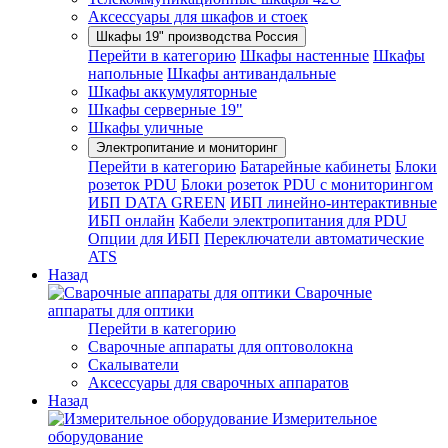
Аксессуары для шкафов и стоек
Шкафы 19" производства Россия
Перейти в категорию
Шкафы настенные
Шкафы
напольные
Шкафы антивандальные
Шкафы аккумуляторные
Шкафы серверные 19"
Шкафы уличные
Электропитание и мониторинг
Перейти в категорию
Батарейные кабинеты
Блоки
розеток PDU
Блоки розеток PDU с мониторингом
ИБП DATA GREEN
ИБП линейно-интерактивные
ИБП онлайн
Кабели электропитания для PDU
Опции для ИБП
Переключатели автоматические
ATS
Назад
Сварочные
аппараты для оптики
Перейти в категорию
Сварочные аппараты для оптоволокна
Скалыватели
Аксессуары для сварочных аппаратов
Назад
Измерительное
оборудование