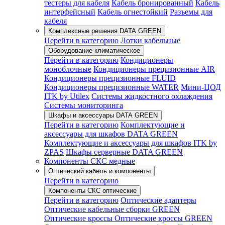
тестеры для кабеля
Кабель бронированный
Кабель
интерфейсный
Кабель огнестойкий
Разъемы для
кабеля
Комплексные решения DATA GREEN
Перейти в категорию
Лотки кабельные
Оборудование климатическое
Перейти в категорию
Кондиционеры
моноблочные
Кондиционеры прецизионные AIR
Кондиционеры прецизионные FLUID
Кондиционеры прецизионные WATER
Мини-ЦОД
ITK by Utilex
Системы жидкостного охлаждения
Системы мониторинга
Шкафы и аксессуары DATA GREEN
Перейти в категорию
Комплектующие и
аксессуары для шкафов DATA GREEN
Комплектующие и аксессуары для шкафов ITK by
ZPAS
Шкафы серверные DATA GREEN
Компоненты СКС медные
Оптический кабель и компоненты
Перейти в категорию
Компоненты СКС оптические
Перейти в категорию
Оптические адаптеры
Оптические кабельные сборки GREEN
Оптические кроссы
Оптические кроссы GREEN