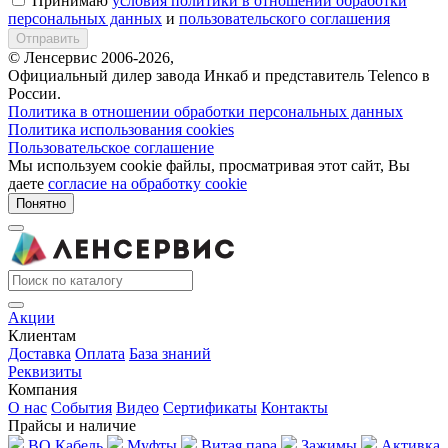
Принимаю
условия политики в отношении обработки
персональных данных
и
пользовательского соглашения
Отправить
© Ленсервис 2006-2026,
Официальный дилер завода Инкаб и представитель Telenco в
России.
Политика в отношении обработки персональных данных
Политика использования cookies
Пользовательское соглашение
Мы используем cookie файлы, просматривая этот сайт, Вы
даете
согласие на обработку cookie
Понятно
Акции
Клиентам
Доставка
Оплата
База знаний
Реквизиты
Компания
О нас
События
Видео
Сертификаты
Контакты
Прайсы и наличие
ВО Кабель
Муфты
Витая пара
Зажимы
Активка