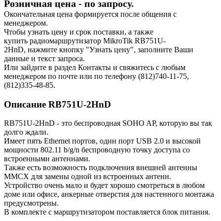
Розничная цена
-
по запросу.
Окончательная цена формируется после общения с
менеджером.
Чтобы узнать цену и срок поставки, а также
купить
радиомаршрутизатор MikroTik RB751U-
2HnD
,
нажмите кнопку "Узнать цену", заполните Ваши
данные и текст запроса.
Или зайдите в раздел
Контакты
и свяжитесь с любым
менеджером по почте или по телефону (812)740-11-75,
(812)335-48-85.
Описание RB751U-2HnD
RB751U-2HnD - это беспроводная SOHO AP, которую вы так
долго ждали.
Имеет пять Ethernet портов, один порт USB 2.0 и высокой
мощности 802.11 b/g/n беспроводную точку доступа со
встроенными антеннами.
Также есть возможность подключения внешней антенны
MMCX для замены одной из встроенных антенн.
Устройство очень мало и будет хорошо смотреться в любом
доме или офисе, анкерные отверстия для настенного монтажа
предусмотрены.
В комплекте с маршрутизатором поставляется блок питания.