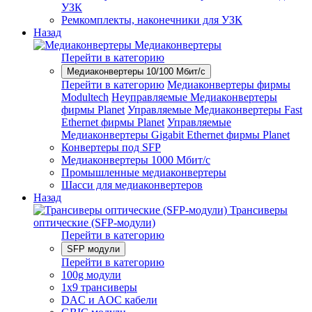
УЗК
Ремкомплекты, наконечники для УЗК
Назад
Медиаконвертеры
Перейти в категорию
Медиаконвертеры 10/100 Мбит/с
Перейти в категорию
Медиаконвертеры фирмы
Modultech
Неуправляемые Медиаконвертеры
фирмы Planet
Управляемые Медиаконвертеры Fast
Ethernet фирмы Planet
Управляемые
Медиаконвертеры Gigabit Ethernet фирмы Planet
Конвертеры под SFP
Медиаконвертеры 1000 Мбит/с
Промышленные медиаконвертеры
Шасси для медиаконвертеров
Назад
Трансиверы
оптические (SFP-модули)
Перейти в категорию
SFP модули
Перейти в категорию
100g модули
1x9 трансиверы
DAC и AOC кабели