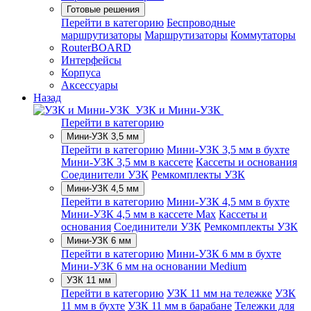
Готовые решения
Перейти в категорию
Беспроводные
маршрутизаторы
Маршрутизаторы
Коммутаторы
RouterBOARD
Интерфейсы
Корпуса
Аксессуары
Назад
УЗК и Мини-УЗК
Перейти в категорию
Мини-УЗК 3,5 мм
Перейти в категорию
Мини-УЗК 3,5 мм в бухте
Мини-УЗК 3,5 мм в кассете
Кассеты и основания
Соединители УЗК
Ремкомплекты УЗК
Мини-УЗК 4,5 мм
Перейти в категорию
Мини-УЗК 4,5 мм в бухте
Мини-УЗК 4,5 мм в кассете Max
Кассеты и
основания
Соединители УЗК
Ремкомплекты УЗК
Мини-УЗК 6 мм
Перейти в категорию
Мини-УЗК 6 мм в бухте
Мини-УЗК 6 мм на основании Medium
УЗК 11 мм
Перейти в категорию
УЗК 11 мм на тележке
УЗК
11 мм в бухте
УЗК 11 мм в барабане
Тележки для