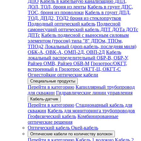
ДПО
Кабель в кабельную канализацию ДПЛ,
ДОЛ, ТОЛ, броня из ленты
Кабель в грунт ДПС,
ТОС, броня из проволоки
Кабель в грунт ДПД,
ТОД, ДПД2, ТОД2 броня из стеклопрутков
Подводный оптический кабель
Подвесной
самонесущий оптический кабель ДПТ ДОТа ДОТс
ДПТс
Кабель подвесной с выносным силовым
элементом (тросом) типа "8" ДПОм, ТПОм,
ТПОд2
Локальный (дроп-кабель, последняя миля)
ОБК-А, ОВК-А, ОМП-2Д, ОВП-2Д
Кабель
локальный распределительный ОБР-В, ОБР-У,
Райзер ОМВ, Райзер ОБВ-М
Грозотрос/ОКГТ,
встроенный в Грозотрос ОКГТ-Ц, ОКГТ-С
Огнестойкие оптические кабели
Специальные продукты
Перейти в категорию
Капиллярный трубопровод
для скважин
Гидравлические линии управления
Кабель-датчик
Перейти в категорию
Стационарный кабель для
скважин
Кабель для мониторинга трубопроводов
Геофизический кабель
Комбинированные
оптические решения
Оптический кабель Окей-кабель
Оптические кабели по количеству волокон
Перейти в категорию
Кабель 1 волокно
Кабель 2