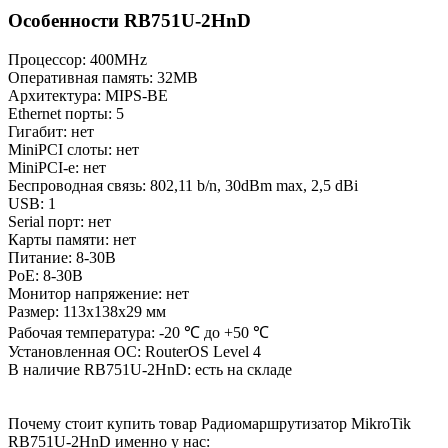
Особенности RB751U-2HnD
Процессор: 400MHz
Оперативная память: 32MB
Архитектура: MIPS-BE
Ethernet порты: 5
Гигабит: нет
MiniPCI слоты: нет
MiniPCI-e: нет
Беспроводная связь: 802,11 b/n, 30dBm max, 2,5 dBi
USB: 1
Serial порт: нет
Карты памяти: нет
Питание: 8-30В
PoE: 8-30В
Монитор напряжение: нет
Размер: 113x138x29 мм
Рабочая температура: -20 ℃ до +50 ℃
Установленная ОС: RouterOS Level 4
В наличие RB751U-2HnD: есть на складе
Почему стоит купить товар Радиомаршрутизатор MikroTik
RB751U-2HnD именно у нас: