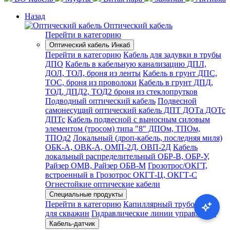
Назад
Оптический кабель
Перейти в категорию
Оптический кабель Инкаб
Перейти в категорию
Кабель для задувки в трубы
ДПО
Кабель в кабельную канализацию ДПЛ,
ДОЛ, ТОЛ, броня из ленты
Кабель в грунт ДПС,
ТОС, броня из проволоки
Кабель в грунт ДПД,
ТОД, ДПД2, ТОД2 броня из стеклопрутков
Подводный оптический кабель
Подвесной
самонесущий оптический кабель ДПТ ДОТа ДОТс
ДПТс
Кабель подвесной с выносным силовым
элементом (тросом) типа "8" ДПОм, ТПОм,
ТПОд2
Локальный (дроп-кабель, последняя миля)
ОБК-А, ОВК-А, ОМП-2Д, ОВП-2Д
Кабель
локальный распределительный ОБР-В, ОБР-У,
Райзер ОМВ, Райзер ОБВ-М
Грозотрос/ОКГТ,
встроенный в Грозотрос ОКГТ-Ц, ОКГТ-С
Огнестойкие оптические кабели
Специальные продукты
Перейти в категорию
Капиллярный трубопровод
для скважин
Гидравлические линии управления
Кабель-датчик