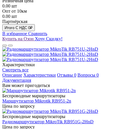
Розничная цена
0.00
шт
Опт от 10км
0.00
шт
Партнёрская
Итого
C НДС
0₽
В избранное
Сравнить
Купить на Озон
Хочу Скидку!
Характеристики
Смотреть все
Описание
Характеристики
Отзывы
0
Вопросы
0
Документация
Вам может пригодиться
Беспроводные маршрутизаторы
Маршрутизатор Mikrotik RB951-2n
Цена по запросу
Беспроводные маршрутизаторы
Радиомаршрутизатор MikroTik RB951G-2HnD
Цена по запросу