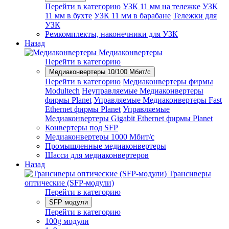
Перейти в категорию
УЗК 11 мм на тележке
УЗК
11 мм в бухте
УЗК 11 мм в барабане
Тележки для
УЗК
Ремкомплекты, наконечники для УЗК
Назад
Медиаконвертеры
Перейти в категорию
Медиаконвертеры 10/100 Мбит/с
Перейти в категорию
Медиаконвертеры фирмы
Modultech
Неуправляемые Медиаконвертеры
фирмы Planet
Управляемые Медиаконвертеры Fast
Ethernet фирмы Planet
Управляемые
Медиаконвертеры Gigabit Ethernet фирмы Planet
Конвертеры под SFP
Медиаконвертеры 1000 Мбит/с
Промышленные медиаконвертеры
Шасси для медиаконвертеров
Назад
Трансиверы
оптические (SFP-модули)
Перейти в категорию
SFP модули
Перейти в категорию
100g модули