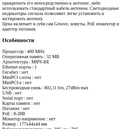
прикрепить его непосредственно к антенне, либо
использовать стандартный кабель антенны. Светодиодные
индикаторы сигнала позволяют легко установить и
юстировать антенну.
Цена включает в себя сам Groove, хомуты, PoE инжектор и
адаптер питания.
Особенности
Процессор : 400 MHz
Оперативная память : 32 MB
Архитектура : MIPS-BE
Ethernet порты : 1
Гигабит : нет
MiniPCI слоты : нет
MiniPCI-e : нет
Беспроводная связь : 802,11 b/n, 27dBm max
USB : нет
Serial порт : нет
Карты памяти : нет
Питание : нет
PoE : 8-28В
Монитор напряжение : нет
Размер : 177x44x44 мм