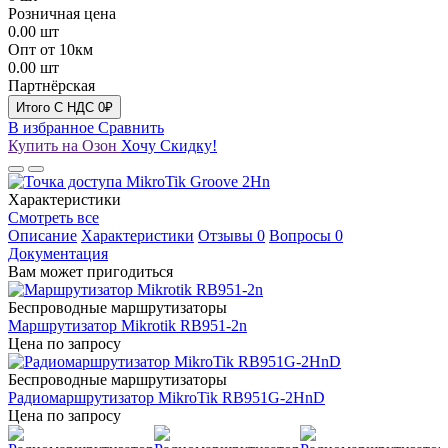
Розничная цена
0.00
шт
Опт от 10км
0.00
шт
Партнёрская
Итого
C НДС
0₽
В избранное
Сравнить
Купить на Озон
Хочу Скидку!
Характеристики
Смотреть все
Описание
Характеристики
Отзывы
0
Вопросы
0
Документация
Вам может пригодиться
Беспроводные маршрутизаторы
Маршрутизатор Mikrotik RB951-2n
Цена по запросу
Беспроводные маршрутизаторы
Радиомаршрутизатор MikroTik RB951G-2HnD
Цена по запросу