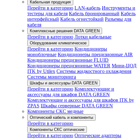
Кабельная продукция
Перейти в категорию
LAN-кабель
Инструменты и
тестеры для кабеля
Кабель бронированный
Кабель
интерфейсный
Кабель огнестойкий
Разъемы для
кабеля
Комплексные решения DATA GREEN
Перейти в категорию
Лотки кабельные
Оборудование климатическое
Перейти в категорию
Кондиционеры
моноблочные
Кондиционеры прецизионные AIR
Кондиционеры прецизионные FLUID
Кондиционеры прецизионные WATER
Мини-ЦОД
ITK by Utilex
Системы жидкостного охлаждения
Системы мониторинга
Шкафы и аксессуары DATA GREEN
Перейти в категорию
Комплектующие и
аксессуары для шкафов DATA GREEN
Комплектующие и аксессуары для шкафов ITK by
ZPAS
Шкафы серверные DATA GREEN
Компоненты СКС медные
Оптический кабель и компоненты
Перейти в категорию
Компоненты СКС оптические
Перейти в категорию
Оптические адаптеры