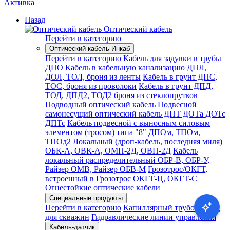
Активка
Назад
Оптический кабель
Перейти в категорию
Оптический кабель Инкаб
Перейти в категорию
Кабель для задувки в трубы
ДПО
Кабель в кабельную канализацию ДПЛ,
ДОЛ, ТОЛ, броня из ленты
Кабель в грунт ДПС,
ТОС, броня из проволоки
Кабель в грунт ДПД,
ТОД, ДПД2, ТОД2 броня из стеклопрутков
Подводный оптический кабель
Подвесной
самонесущий оптический кабель ДПТ ДОТа ДОТс
ДПТс
Кабель подвесной с выносным силовым
элементом (тросом) типа "8" ДПОм, ТПОм,
ТПОд2
Локальный (дроп-кабель, последняя миля)
ОБК-А, ОВК-А, ОМП-2Д, ОВП-2Д
Кабель
локальный распределительный ОБР-В, ОБР-У,
Райзер ОМВ, Райзер ОБВ-М
Грозотрос/ОКГТ,
встроенный в Грозотрос ОКГТ-Ц, ОКГТ-С
Огнестойкие оптические кабели
Специальные продукты
Перейти в категорию
Капиллярный трубопровод
для скважин
Гидравлические линии управления
Кабель-датчик