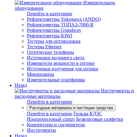
Измерительное
оборудование
Перейти в категорию
Рефлектометры Yokogawa (ANDO)
Рефлектометры ТОПАЗ-7000-R
Рефлектометры Grandway
Рефлектометры KIWI
Тестеры для оптоволокна
Тестеры Ethernet
Оптические телефоны
Источники видимого света
Измерители мощности в оптике
Источники излучения для оптики
Микроскопы
Измерительные платформы
Назад
Инструменты и
расходные материалы
Перейти в категорию
Расходные материалы и чистящие средства
Перейти в категорию
Гильзы КДЗС
Изопропиловый спирт
Безворсовые салфетки
Коннекторы и соединители
Инструменты
Назад