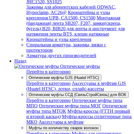
JHC1520, SS1025
Зажимы для абонентских кабелей ODWAC,
Hypoclamp, AC26@
Кронштейны и узлы
крепления UPB, CA1500, CS1500
Монтажная
(бандажная) лента SB207, F207, замки(скрепа,
бугель) B20, BIB20 для ленты и инструмент для
натяжения ленты BTS, клещи натяжные
Кронштейны и узлы крепления
Спиральная арматура, зажимы, вязки с
протектором
Арматура других производителей
Назад
Оптические муфты
Перейти в категорию
Оптические муфты GJS (Huatel HTSC)
Перейти в категорию
Аксессуары к муфтам GJS
(Huatel HTSC), лотки, сплайс-кассеты
Оптические муфты ССД (СвязьСтройСвязь) для ВОК
Перейти в категорию
Оптические муфты типа
МПО
Оптические муфты типа МОГ
Оптические
муфты типа МТОК
Муфты-кроссы (FTTH первый
и второй каскад)
Муфты-кроссы сплиттерные типа
МКО
Аксессуары к муфтам
Муфты по количеству сварок волокон
Перейти в категорию
Муфты для оптического