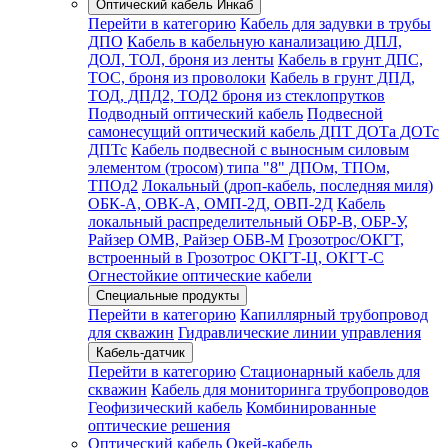
Оптический кабель Инкаб
Перейти в категорию
Кабель для задувки в трубы
ДПО
Кабель в кабельную канализацию ДПЛ,
ДОЛ, ТОЛ, броня из ленты
Кабель в грунт ДПС,
ТОС, броня из проволоки
Кабель в грунт ДПД,
ТОД, ДПД2, ТОД2 броня из стеклопрутков
Подводный оптический кабель
Подвесной
самонесущий оптический кабель ДПТ ДОТа ДОТс
ДПТс
Кабель подвесной с выносным силовым
элементом (тросом) типа "8" ДПОм, ТПОм,
ТПОд2
Локальный (дроп-кабель, последняя миля)
ОБК-А, ОВК-А, ОМП-2Д, ОВП-2Д
Кабель
локальный распределительный ОБР-В, ОБР-У,
Райзер ОМВ, Райзер ОБВ-М
Грозотрос/ОКГТ,
встроенный в Грозотрос ОКГТ-Ц, ОКГТ-С
Огнестойкие оптические кабели
Специальные продукты
Перейти в категорию
Капиллярный трубопровод
для скважин
Гидравлические линии управления
Кабель-датчик
Перейти в категорию
Стационарный кабель для
скважин
Кабель для мониторинга трубопроводов
Геофизический кабель
Комбинированные
оптические решения
Оптический кабель Окей-кабель