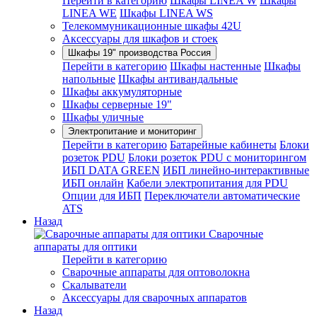
Перейти в категорию
Шкафы LINEA W
Шкафы
LINEA WE
Шкафы LINEA WS
Телекоммуникационные шкафы 42U
Аксессуары для шкафов и стоек
Шкафы 19" производства Россия
Перейти в категорию
Шкафы настенные
Шкафы
напольные
Шкафы антивандальные
Шкафы аккумуляторные
Шкафы серверные 19"
Шкафы уличные
Электропитание и мониторинг
Перейти в категорию
Батарейные кабинеты
Блоки
розеток PDU
Блоки розеток PDU с мониторингом
ИБП DATA GREEN
ИБП линейно-интерактивные
ИБП онлайн
Кабели электропитания для PDU
Опции для ИБП
Переключатели автоматические
ATS
Назад
Сварочные
аппараты для оптики
Перейти в категорию
Сварочные аппараты для оптоволокна
Скалыватели
Аксессуары для сварочных аппаратов
Назад