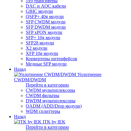
1x9 трансиверы
DAC и AOC кабели
GBIC модули
QSFP+ 40g модули
SFP CWDM модули
SFP DWDM модули
SFP xPON модули
SFP+ 10g модули
SFP28 модули
X2 модули
XFP 10g модули
Конвертеры интерфейсов
Медные SFP модули
Назад
Уплотнение
CWDM/DWDM
Перейти в категорию
CWDM мультиплексоры
CWDM фильтры
DWDM мультиплексоры
OADM (ADD/Drop модули)
WDM сплиттеры
Назад
ITK by IEK
Перейти в категорию