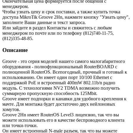
Окончательная цена формируется после общения с
менеджером.
Чтобы узнать цену и срок поставки, а также купить точка
доступа MikroTik Groove 2Hn
,
нажмите кнопку "Узнать цену",
заполните Ваши данные и текст запроса.
Или зайдите в раздел
Контакты
и свяжитесь с любым
менеджером по почте или по телефону (812)740-11-75,
(812)335-48-85.
Описание
Groove - это серия моделей нашего самого малогабаритного
оборудования - полнофункциональный RouterBOARD с
полноценной RouterOS. Всепогодный, прочный и готовый к
использованию. Он имеет один порт 10/100 Ethernet с
поддержкой PoE и встроенный 400mW 802.11b/n радио
модуль. С технологиями NV2 TDMA возможно получить
суммарную пропускную способность 125Mbit.
Groove имеет подпорки и канавки для удобного крепления к
мачте. Для монтажа будет достаточно двух нейлоновых
хомутов.
Groove 2Hn имеет RouterOS Level3 лицензию, так что вы
можете использовать его в качестве беспроводного клиента
или точки-точки.
Он имеет встроенный N-male разъем, так что вы можете